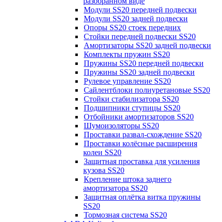
разобранном виде
Модули SS20 передней подвески
Модули SS20 задней подвески
Опоры SS20 стоек передних
Стойки передней подвески SS20
Амортизаторы SS20 задней подвески
Комплекты пружин SS20
Пружины SS20 передней подвески
Пружины SS20 задней подвески
Рулевое управление SS20
Сайлентблоки полиуретановые SS20
Стойки стабилизатора SS20
Подшипники ступицы SS20
Отбойники амортизаторов SS20
Шумоизоляторы SS20
Проставки развал-схождение SS20
Проставки колёсные расширения
колеи SS20
Защитная проставка для усиления
кузова SS20
Крепление штока заднего
амортизатора SS20
Защитная оплётка витка пружины
SS20
Тормозная система SS20