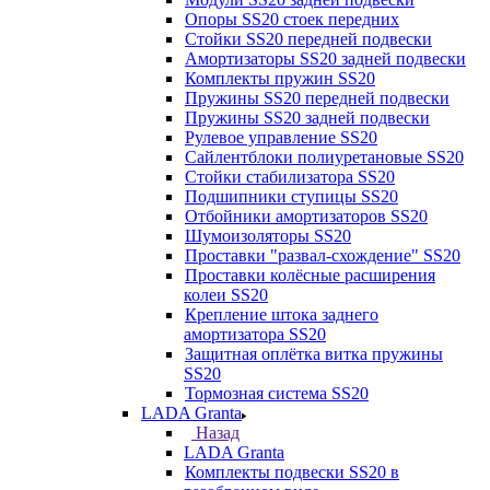
Опоры SS20 стоек передних
Стойки SS20 передней подвески
Амортизаторы SS20 задней подвески
Комплекты пружин SS20
Пружины SS20 передней подвески
Пружины SS20 задней подвески
Рулевое управление SS20
Сайлентблоки полиуретановые SS20
Стойки стабилизатора SS20
Подшипники ступицы SS20
Отбойники амортизаторов SS20
Шумоизоляторы SS20
Проставки "развал-схождение" SS20
Проставки колёсные расширения
колеи SS20
Крепление штока заднего
амортизатора SS20
Защитная оплётка витка пружины
SS20
Тормозная система SS20
LADA Granta
Назад
LADA Granta
Комплекты подвески SS20 в