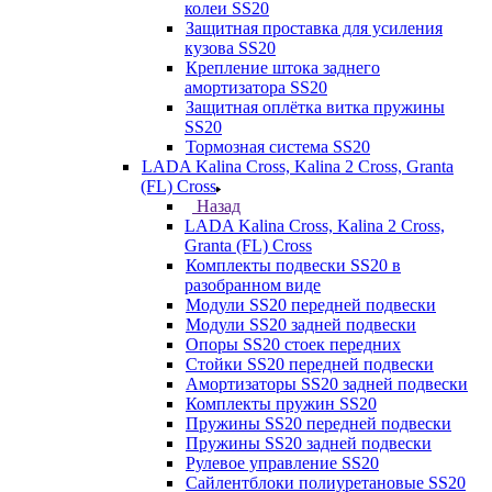
колеи SS20
Защитная проставка для усиления
кузова SS20
Крепление штока заднего
амортизатора SS20
Защитная оплётка витка пружины
SS20
Тормозная система SS20
LADA Kalina Cross, Kalina 2 Cross, Granta
(FL) Cross
Назад
LADA Kalina Cross, Kalina 2 Cross,
Granta (FL) Cross
Комплекты подвески SS20 в
разобранном виде
Модули SS20 передней подвески
Модули SS20 задней подвески
Опоры SS20 стоек передних
Стойки SS20 передней подвески
Амортизаторы SS20 задней подвески
Комплекты пружин SS20
Пружины SS20 передней подвески
Пружины SS20 задней подвески
Рулевое управление SS20
Сайлентблоки полиуретановые SS20