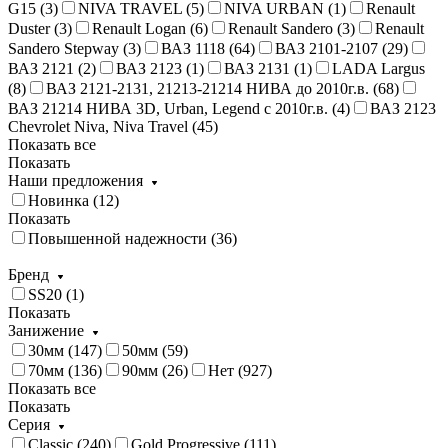
G15 (
3
)
NIVA TRAVEL (
5
)
NIVA URBAN (
1
)
Renault
Duster (
3
)
Renault Logan (
6
)
Renault Sandero (
3
)
Renault
Sandero Stepway (
3
)
ВАЗ 1118 (
64
)
ВАЗ 2101-2107 (
29
)
ВАЗ 2121 (
2
)
ВАЗ 2123 (
1
)
ВАЗ 2131 (
1
)
LADA Largus
(
8
)
ВАЗ 2121-2131, 21213-21214 НИВА до 2010г.в. (
68
)
ВАЗ 21214 НИВА 3D, Urban, Legend c 2010г.в. (
4
)
ВАЗ 2123
Chevrolet Niva, Niva Travel (
45
)
Показать все
Показать
Наши предложения
Новинка (
12
)
Показать
Повышенной надежности (
36
)
Бренд
SS20 (
1
)
Показать
Занижение
30мм (
147
)
50мм (
59
)
70мм (
136
)
90мм (
26
)
Нет (
927
)
Показать все
Показать
Серия
Classic (
240
)
Gold Progressive (
111
)