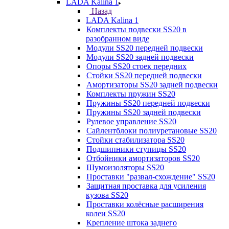
LADA Kalina 1
Назад
LADA Kalina 1
Комплекты подвески SS20 в
разобранном виде
Модули SS20 передней подвески
Модули SS20 задней подвески
Опоры SS20 стоек передних
Стойки SS20 передней подвески
Амортизаторы SS20 задней подвески
Комплекты пружин SS20
Пружины SS20 передней подвески
Пружины SS20 задней подвески
Рулевое управление SS20
Сайлентблоки полиуретановые SS20
Стойки стабилизатора SS20
Подшипники ступицы SS20
Отбойники амортизаторов SS20
Шумоизоляторы SS20
Проставки "развал-схождение" SS20
Защитная проставка для усиления
кузова SS20
Проставки колёсные расширения
колеи SS20
Крепление штока заднего