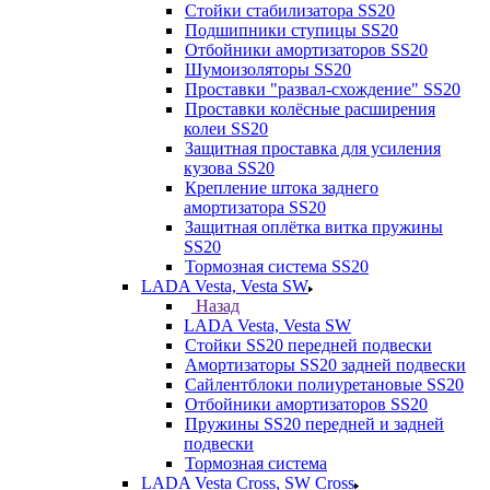
Стойки стабилизатора SS20
Подшипники ступицы SS20
Отбойники амортизаторов SS20
Шумоизоляторы SS20
Проставки "развал-схождение" SS20
Проставки колёсные расширения
колеи SS20
Защитная проставка для усиления
кузова SS20
Крепление штока заднего
амортизатора SS20
Защитная оплётка витка пружины
SS20
Тормозная система SS20
LADA Vesta, Vesta SW
Назад
LADA Vesta, Vesta SW
Стойки SS20 передней подвески
Амортизаторы SS20 задней подвески
Сайлентблоки полиуретановые SS20
Отбойники амортизаторов SS20
Пружины SS20 передней и задней
подвески
Тормозная система
LADA Vesta Cross, SW Cross