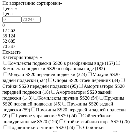
По возрастанию сортировки
Цена
Цена
0
17 562
35 124
52 685
70 247
Показать
Категория товара
Комплекты подвески SS20 в разобранном виде (
157
)
Комплекты подвески SS20 в собранном виде (
182
)
Модули SS20 передней подвески (
323
)
Модули SS20
задней подвески (
524
)
Опоры SS20 стоек передних (
34
)
Стойки SS20 передней подвески (
95
)
Амортизаторы SS20
передней подвески (
18
)
Амортизаторы SS20 задней
подвески (
143
)
Комплекты пружин SS20 (
54
)
Пружины
SS20 передней подвески (
45
)
Пружины SS20 задней
подвески (
59
)
Пружины SS20 передней и задней подвески
(
22
)
Рулевое управление SS20 (
24
)
Сайлентблоки
полиуретановые SS20 (
156
)
Стойки стабилизатора SS20 (
26
)
Подшипники ступицы SS20 (
24
)
Отбойники