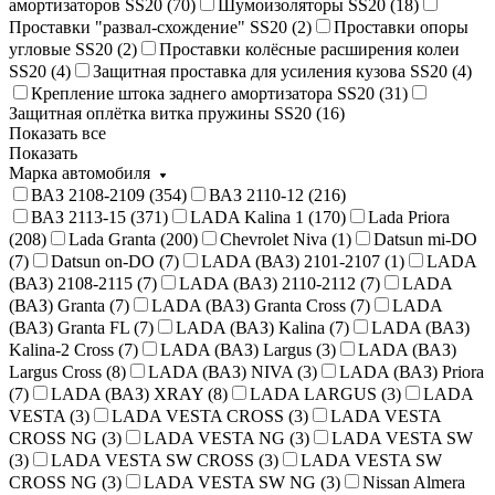
амортизаторов SS20 (
70
)
Шумоизоляторы SS20 (
18
)
Проставки "развал-схождение" SS20 (
2
)
Проставки опоры
угловые SS20 (
2
)
Проставки колёсные расширения колеи
SS20 (
4
)
Защитная проставка для усиления кузова SS20 (
4
)
Крепление штока заднего амортизатора SS20 (
31
)
Защитная оплётка витка пружины SS20 (
16
)
Показать все
Показать
Марка автомобиля
ВАЗ 2108-2109 (
354
)
ВАЗ 2110-12 (
216
)
ВАЗ 2113-15 (
371
)
LADA Kalina 1 (
170
)
Lada Priora
(
208
)
Lada Granta (
200
)
Chevrolet Niva (
1
)
Datsun mi-DO
(
7
)
Datsun on-DO (
7
)
LADA (ВАЗ) 2101-2107 (
1
)
LADA
(ВАЗ) 2108-2115 (
7
)
LADA (ВАЗ) 2110-2112 (
7
)
LADA
(ВАЗ) Granta (
7
)
LADA (ВАЗ) Granta Cross (
7
)
LADA
(ВАЗ) Granta FL (
7
)
LADA (ВАЗ) Kalina (
7
)
LADA (ВАЗ)
Kalina-2 Cross (
7
)
LADA (ВАЗ) Largus (
3
)
LADA (ВАЗ)
Largus Cross (
8
)
LADA (ВАЗ) NIVA (
3
)
LADA (ВАЗ) Priora
(
7
)
LADA (ВАЗ) XRAY (
8
)
LADA LARGUS (
3
)
LADA
VESTA (
3
)
LADA VESTA CROSS (
3
)
LADA VESTA
CROSS NG (
3
)
LADA VESTA NG (
3
)
LADA VESTA SW
(
3
)
LADA VESTA SW CROSS (
3
)
LADA VESTA SW
CROSS NG (
3
)
LADA VESTA SW NG (
3
)
Nissan Almera