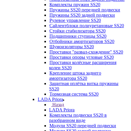
Комплекты пружин SS20
Пружины SS20 передней подвески
Пружины SS20 задней подвески
Рулевое управление SS20
Сайлентблоки полиуретановые SS20
Стойки стабилизатора SS20
Подшипники ступицы SS20
Отбойники амортизаторов SS20
Шумоизоляторы SS20
Проставки "развал-схождение" SS20
Проставки опоры угловые SS20
Проставки колёсные расширения
колеи SS20
Крепление штока заднего
амортизатора SS20
Защитная оплётка витка пружины
SS20
Тормозная система SS20
LADA Priora
Назад
LADA Priora
Комплекты подвески SS20 в
разобранном виде
Модули SS20 передней подвески
Модули SS20 задней подвески