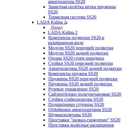
амортизатора SS20
Защитная оплётка витка пружины
SS20
Тормозная система SS20
LADA Kalina 2
Назад
LADA Kalina 2
Комплекты подвески SS20 в
разобранном виде
Модули SS20 передней подвески
Модули SS20 задней подвески
Опоры SS20 стоек передних
Стойки SS20 передней подвески
Амортизаторы SS20 задней подвески
Комплекты пружин SS20
Пружины SS20 передней подвески
Пружины SS20 задней подвески
Рулевое управление SS20
Сайлентблоки полиуретановые SS20
Стойки стабилизатора SS20
Подшипники ступицы SS20
Отбойники амортизаторов SS20
Шумоизоляторы SS20
Проставки "развал-схождение" SS20
Проставки колёсные расширения