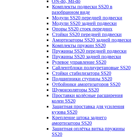
ON-do, MI-do
Комплекты подвески SS20 в
разобранном виде
Модули SS20 передней подвески
Модули SS20 задней подвески
Опоры SS20 стоек передних
Стойки SS20 передней подвески
Амортизаторы SS20 задней подвески
Комплекты пружин SS20
Пружины SS20 передней подвески
Пружины SS20 задней подвески
Рулевое управление SS20
Сайлентблоки полиуретановые SS20
Стойки стабилизатора SS20
Подшипники ступицы SS20
Отбойники амортизаторов SS20
Шумоизоляторы SS20
Проставки колёсные расширения
колеи SS20
Защитная проставка для усиления
кузова SS20
Крепление штока заднего
амортизатора SS20
Защитная оплётка витка пружины
SS20