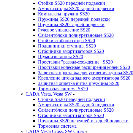
Стойки SS20 передней подвески
Амортизаторы SS20 задней подвески
Комплекты пружин SS20
Пружины SS20 передней подвески
Пружины SS20 задней подвески
Рулевое управление SS20
Сайлентблоки полиуретановые SS20
Стойки стабилизатора SS20
Подшипники ступицы SS20
Отбойники амортизаторов SS20
Шумоизоляторы SS20
Проставки "развал-схождение" SS20
Проставки колёсные расширения колеи SS20
Защитная проставка для усиления кузова SS2
Крепление штока заднего амортизатора SS20
Защитная оплётка витка пружины SS20
Тормозная система SS20
LADA Vesta, Vesta SW
Стойки SS20 передней подвески
Амортизаторы SS20 задней подвески
Сайлентблоки полиуретановые SS20
Отбойники амортизаторов SS20
Пружины SS20 передней и задней подвески
Тормозная система
LADA Vesta Cross, SW Cross