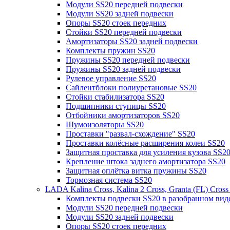
Модули SS20 передней подвески
Модули SS20 задней подвески
Опоры SS20 стоек передних
Стойки SS20 передней подвески
Амортизаторы SS20 задней подвески
Комплекты пружин SS20
Пружины SS20 передней подвески
Пружины SS20 задней подвески
Рулевое управление SS20
Сайлентблоки полиуретановые SS20
Стойки стабилизатора SS20
Подшипники ступицы SS20
Отбойники амортизаторов SS20
Шумоизоляторы SS20
Проставки "развал-схождение" SS20
Проставки колёсные расширения колеи SS20
Защитная проставка для усиления кузова SS2
Крепление штока заднего амортизатора SS20
Защитная оплётка витка пружины SS20
Тормозная система SS20
LADA Kalina Cross, Kalina 2 Cross, Granta (FL) Cros
Комплекты подвески SS20 в разобранном вид
Модули SS20 передней подвески
Модули SS20 задней подвески
Опоры SS20 стоек передних