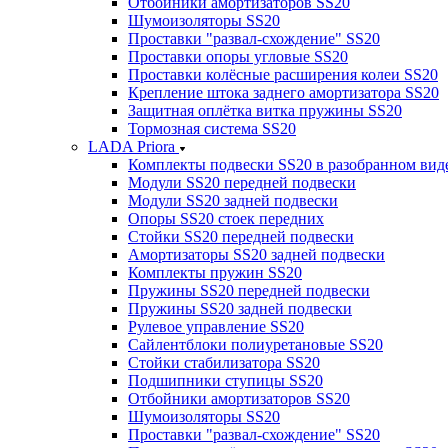
Отбойники амортизаторов SS20
Шумоизоляторы SS20
Проставки "развал-схождение" SS20
Проставки опоры угловые SS20
Проставки колёсные расширения колеи SS20
Крепление штока заднего амортизатора SS20
Защитная оплётка витка пружины SS20
Тормозная система SS20
LADA Priora
Комплекты подвески SS20 в разобранном вид
Модули SS20 передней подвески
Модули SS20 задней подвески
Опоры SS20 стоек передних
Стойки SS20 передней подвески
Амортизаторы SS20 задней подвески
Комплекты пружин SS20
Пружины SS20 передней подвески
Пружины SS20 задней подвески
Рулевое управление SS20
Сайлентблоки полиуретановые SS20
Стойки стабилизатора SS20
Подшипники ступицы SS20
Отбойники амортизаторов SS20
Шумоизоляторы SS20
Проставки "развал-схождение" SS20