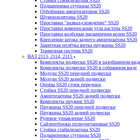
Стойки стабилизатора SS20
Подшипники ступицы SS20
Отбойники амортизаторов SS20
Шумоизоляторы SS20
Проставки "развал-схождение" SS20
Проставки компенсации угла кастера SS20
Проставки колёсные расширения колеи SS20
Крепление штока заднего амортизатора SS20
Защитная оплётка витка пружины SS20
Тормозная система SS20
ВАЗ 2113, 2114, 2115
Комплекты подвески SS20 в разобранном вид
Комплекты подвески SS20 в собранном виде
Модули SS20 передней подвески
Модули SS20 задней подвески
Опоры SS20 стоек передних
Стойки SS20 передней подвески
Амортизаторы SS20 задней подвески
Комплекты пружин SS20
Пружины SS20 передней подвески
Пружины SS20 задней подвески
Рулевое управление SS20
Сайлентблоки полиуретановые SS20
Стойки стабилизатора SS20
Подшипники ступицы SS20