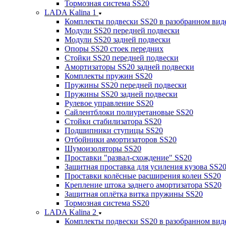
Тормозная система SS20
LADA Kalina 1
Комплекты подвески SS20 в разобранном вид
Модули SS20 передней подвески
Модули SS20 задней подвески
Опоры SS20 стоек передних
Стойки SS20 передней подвески
Амортизаторы SS20 задней подвески
Комплекты пружин SS20
Пружины SS20 передней подвески
Пружины SS20 задней подвески
Рулевое управление SS20
Сайлентблоки полиуретановые SS20
Стойки стабилизатора SS20
Подшипники ступицы SS20
Отбойники амортизаторов SS20
Шумоизоляторы SS20
Проставки "развал-схождение" SS20
Защитная проставка для усиления кузова SS2
Проставки колёсные расширения колеи SS20
Крепление штока заднего амортизатора SS20
Защитная оплётка витка пружины SS20
Тормозная система SS20
LADA Kalina 2
Комплекты подвески SS20 в разобранном вид