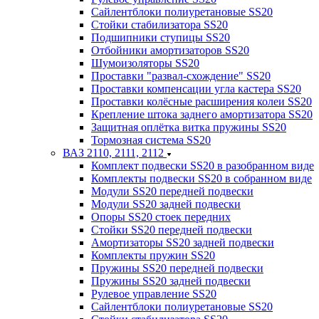
Сайлентблоки полиуретановые SS20
Стойки стабилизатора SS20
Подшипники ступицы SS20
Отбойники амортизаторов SS20
Шумоизоляторы SS20
Проставки "развал-схождение" SS20
Проставки компенсации угла кастера SS20
Проставки колёсные расширения колеи SS20
Крепление штока заднего амортизатора SS20
Защитная оплётка витка пружины SS20
Тормозная система SS20
ВАЗ 2110, 2111, 2112
Комплект подвески SS20 в разобранном виде
Комплекты подвески SS20 в собранном виде
Модули SS20 передней подвески
Модули SS20 задней подвески
Опоры SS20 стоек передних
Стойки SS20 передней подвески
Амортизаторы SS20 задней подвески
Комплекты пружин SS20
Пружины SS20 передней подвески
Пружины SS20 задней подвески
Рулевое управление SS20
Сайлентблоки полиуретановые SS20