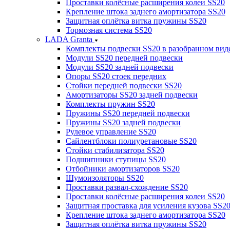
Проставки колёсные расширения колеи SS20
Крепление штока заднего амортизатора SS20
Защитная оплётка витка пружины SS20
Тормозная система SS20
LADA Granta
Комплекты подвески SS20 в разобранном вид
Модули SS20 передней подвески
Модули SS20 задней подвески
Опоры SS20 стоек передних
Стойки передней подвески SS20
Амортизаторы SS20 задней подвески
Комплекты пружин SS20
Пружины SS20 передней подвески
Пружины SS20 задней подвески
Рулевое управление SS20
Сайлентблоки полиуретановые SS20
Стойки стабилизатора SS20
Подшипники ступицы SS20
Отбойники амортизаторов SS20
Шумоизоляторы SS20
Проставки развал-схождение SS20
Проставки колёсные расширения колеи SS20
Защитная проставка для усиления кузова SS2
Крепление штока заднего амортизатора SS20
Защитная оплётка витка пружины SS20