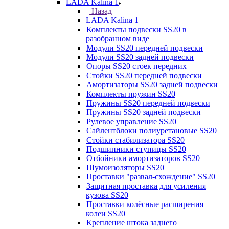
LADA Kalina 1
Назад
LADA Kalina 1
Комплекты подвески SS20 в
разобранном виде
Модули SS20 передней подвески
Модули SS20 задней подвески
Опоры SS20 стоек передних
Стойки SS20 передней подвески
Амортизаторы SS20 задней подвески
Комплекты пружин SS20
Пружины SS20 передней подвески
Пружины SS20 задней подвески
Рулевое управление SS20
Сайлентблоки полиуретановые SS20
Стойки стабилизатора SS20
Подшипники ступицы SS20
Отбойники амортизаторов SS20
Шумоизоляторы SS20
Проставки "развал-схождение" SS20
Защитная проставка для усиления
кузова SS20
Проставки колёсные расширения
колеи SS20
Крепление штока заднего