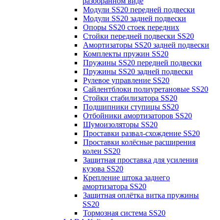
разобранном виде
Модули SS20 передней подвески
Модули SS20 задней подвески
Опоры SS20 стоек передних
Стойки передней подвески SS20
Амортизаторы SS20 задней подвески
Комплекты пружин SS20
Пружины SS20 передней подвески
Пружины SS20 задней подвески
Рулевое управление SS20
Сайлентблоки полиуретановые SS20
Стойки стабилизатора SS20
Подшипники ступицы SS20
Отбойники амортизаторов SS20
Шумоизоляторы SS20
Проставки развал-схождение SS20
Проставки колёсные расширения
колеи SS20
Защитная проставка для усиления
кузова SS20
Крепление штока заднего
амортизатора SS20
Защитная оплётка витка пружины
SS20
Тормозная система SS20