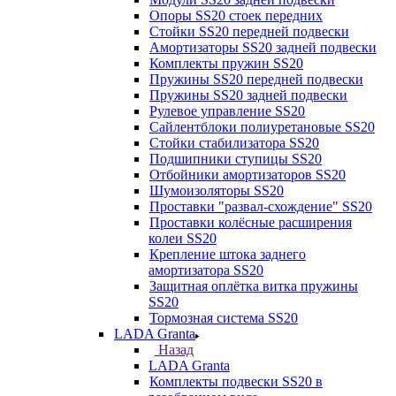
Опоры SS20 стоек передних
Стойки SS20 передней подвески
Амортизаторы SS20 задней подвески
Комплекты пружин SS20
Пружины SS20 передней подвески
Пружины SS20 задней подвески
Рулевое управление SS20
Сайлентблоки полиуретановые SS20
Стойки стабилизатора SS20
Подшипники ступицы SS20
Отбойники амортизаторов SS20
Шумоизоляторы SS20
Проставки "развал-схождение" SS20
Проставки колёсные расширения
колеи SS20
Крепление штока заднего
амортизатора SS20
Защитная оплётка витка пружины
SS20
Тормозная система SS20
LADA Granta
Назад
LADA Granta
Комплекты подвески SS20 в