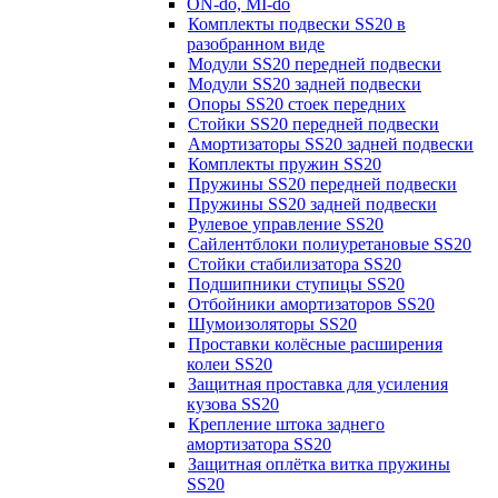
ON-do, MI-do
Комплекты подвески SS20 в
разобранном виде
Модули SS20 передней подвески
Модули SS20 задней подвески
Опоры SS20 стоек передних
Стойки SS20 передней подвески
Амортизаторы SS20 задней подвески
Комплекты пружин SS20
Пружины SS20 передней подвески
Пружины SS20 задней подвески
Рулевое управление SS20
Сайлентблоки полиуретановые SS20
Стойки стабилизатора SS20
Подшипники ступицы SS20
Отбойники амортизаторов SS20
Шумоизоляторы SS20
Проставки колёсные расширения
колеи SS20
Защитная проставка для усиления
кузова SS20
Крепление штока заднего
амортизатора SS20
Защитная оплётка витка пружины
SS20