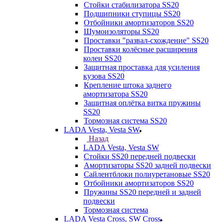
Стойки стабилизатора SS20
Подшипники ступицы SS20
Отбойники амортизаторов SS20
Шумоизоляторы SS20
Проставки "развал-схождение" SS20
Проставки колёсные расширения
колеи SS20
Защитная проставка для усиления
кузова SS20
Крепление штока заднего
амортизатора SS20
Защитная оплётка витка пружины
SS20
Тормозная система SS20
LADA Vesta, Vesta SW
Назад
LADA Vesta, Vesta SW
Стойки SS20 передней подвески
Амортизаторы SS20 задней подвески
Сайлентблоки полиуретановые SS20
Отбойники амортизаторов SS20
Пружины SS20 передней и задней
подвески
Тормозная система
LADA Vesta Cross, SW Cross