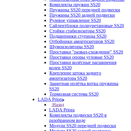
Комплекты пружин SS20
Пружины SS20 передней подвески
Пружины SS20 задней подвески
Рулевое управление SS20
Сайлентблоки полиуретановые SS20
Стойки стабилизатора SS20
Подшипники ступицы SS20
Отбойники амортизаторов SS20
Шумоизоляторы SS20
Проставки "развал-схождение" SS20
Проставки опоры угловые SS20
Проставки колёсные расширения
колеи SS20
Крепление штока заднего
амортизатора SS20
Защитная оплётка витка пружины
SS20
Тормозная система SS20
LADA Priora
Назад
LADA Priora
Комплекты подвески SS20 в
разобранном виде
Модули SS20 передней подвески
Модули SS20 задней подвески