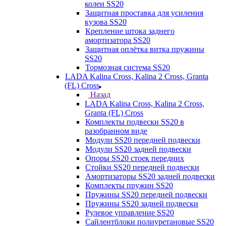
колеи SS20
Защитная проставка для усиления
кузова SS20
Крепление штока заднего
амортизатора SS20
Защитная оплётка витка пружины
SS20
Тормозная система SS20
LADA Kalina Cross, Kalina 2 Cross, Granta
(FL) Cross
Назад
LADA Kalina Cross, Kalina 2 Cross,
Granta (FL) Cross
Комплекты подвески SS20 в
разобранном виде
Модули SS20 передней подвески
Модули SS20 задней подвески
Опоры SS20 стоек передних
Стойки SS20 передней подвески
Амортизаторы SS20 задней подвески
Комплекты пружин SS20
Пружины SS20 передней подвески
Пружины SS20 задней подвески
Рулевое управление SS20
Сайлентблоки полиуретановые SS20