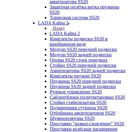
амортизатора SS20
Защитная оплётка витка пружины
SS20
Тормозная система SS20
LADA Kalina 2
Назад
LADA Kalina 2
Комплекты подвески SS20 в
разобранном виде
Модули SS20 передней подвески
Модули SS20 задней подвески
Опоры SS20 стоек передних
Стойки SS20 передней подвески
Амортизаторы SS20 задней подвески
Комплекты пружин SS20
Пружины SS20 передней подвески
Пружины SS20 задней подвески
Рулевое управление SS20
Сайлентблоки полиуретановые SS20
Стойки стабилизатора SS20
Подшипники ступицы SS20
Отбойники амортизаторов SS20
Шумоизоляторы SS20
Проставки "развал-схождение" SS20
Проставки колёсные расширения