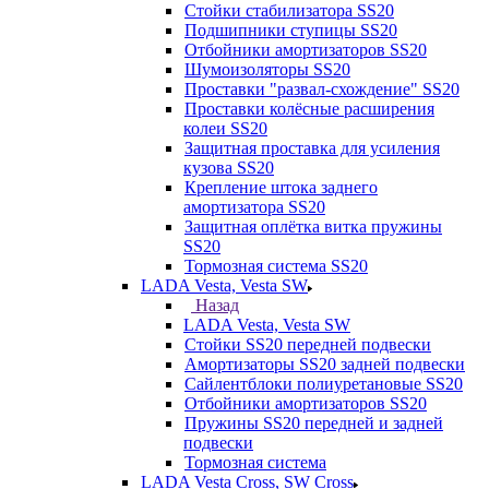
Стойки стабилизатора SS20
Подшипники ступицы SS20
Отбойники амортизаторов SS20
Шумоизоляторы SS20
Проставки "развал-схождение" SS20
Проставки колёсные расширения
колеи SS20
Защитная проставка для усиления
кузова SS20
Крепление штока заднего
амортизатора SS20
Защитная оплётка витка пружины
SS20
Тормозная система SS20
LADA Vesta, Vesta SW
Назад
LADA Vesta, Vesta SW
Стойки SS20 передней подвески
Амортизаторы SS20 задней подвески
Сайлентблоки полиуретановые SS20
Отбойники амортизаторов SS20
Пружины SS20 передней и задней
подвески
Тормозная система
LADA Vesta Cross, SW Cross