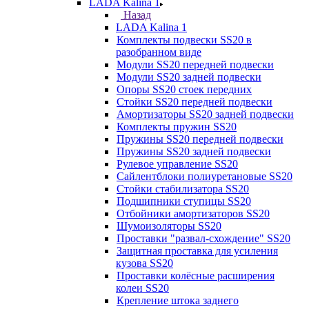
LADA Kalina 1
Назад
LADA Kalina 1
Комплекты подвески SS20 в
разобранном виде
Модули SS20 передней подвески
Модули SS20 задней подвески
Опоры SS20 стоек передних
Стойки SS20 передней подвески
Амортизаторы SS20 задней подвески
Комплекты пружин SS20
Пружины SS20 передней подвески
Пружины SS20 задней подвески
Рулевое управление SS20
Сайлентблоки полиуретановые SS20
Стойки стабилизатора SS20
Подшипники ступицы SS20
Отбойники амортизаторов SS20
Шумоизоляторы SS20
Проставки "развал-схождение" SS20
Защитная проставка для усиления
кузова SS20
Проставки колёсные расширения
колеи SS20
Крепление штока заднего