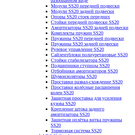
разобранном виде
Модули SS20 передней подвески
Модули SS20 задней подвески
Опоры SS20 стоек передних
Стойки передней подвески SS20
Амортизаторы SS20 задней подвески
Комплекты пружин SS20
Пружины SS20 передней подвески
Пружины SS20 задней подвески
Рулевое управление SS20
Сайлентблоки полиуретановые SS20
Стойки стабилизатора SS20
Подшипники ступицы SS20
Отбойники амортизаторов SS20
Шумоизоляторы SS20
Проставки развал-схождение SS20
Проставки колёсные расширения
колеи SS20
Защитная проставка для усиления
кузова SS20
Крепление штока заднего
амортизатора SS20
Защитная оплётка витка пружины
SS20
Тормозная система SS20