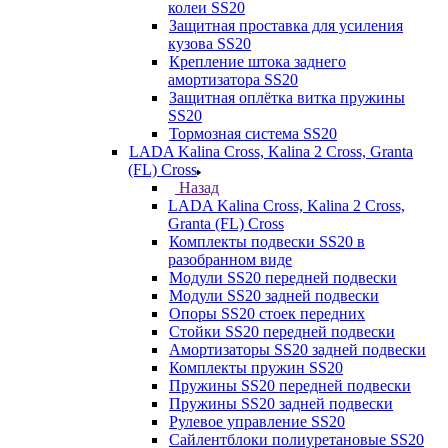
колеи SS20
Защитная проставка для усиления
кузова SS20
Крепление штока заднего
амортизатора SS20
Защитная оплётка витка пружины
SS20
Тормозная система SS20
LADA Kalina Cross, Kalina 2 Cross, Granta
(FL) Cross
Назад
LADA Kalina Cross, Kalina 2 Cross,
Granta (FL) Cross
Комплекты подвески SS20 в
разобранном виде
Модули SS20 передней подвески
Модули SS20 задней подвески
Опоры SS20 стоек передних
Стойки SS20 передней подвески
Амортизаторы SS20 задней подвески
Комплекты пружин SS20
Пружины SS20 передней подвески
Пружины SS20 задней подвески
Рулевое управление SS20
Сайлентблоки полиуретановые SS20