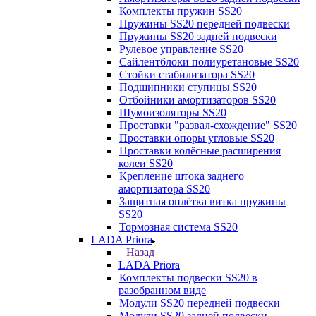
Комплекты пружин SS20
Пружины SS20 передней подвески
Пружины SS20 задней подвески
Рулевое управление SS20
Сайлентблоки полиуретановые SS20
Стойки стабилизатора SS20
Подшипники ступицы SS20
Отбойники амортизаторов SS20
Шумоизоляторы SS20
Проставки "развал-схождение" SS20
Проставки опоры угловые SS20
Проставки колёсные расширения
колеи SS20
Крепление штока заднего
амортизатора SS20
Защитная оплётка витка пружины
SS20
Тормозная система SS20
LADA Priora
Назад
LADA Priora
Комплекты подвески SS20 в
разобранном виде
Модули SS20 передней подвески
Модули SS20 задней подвески