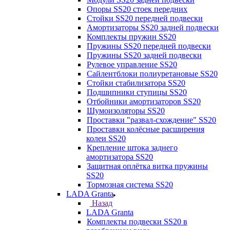
Опоры SS20 стоек передних
Стойки SS20 передней подвески
Амортизаторы SS20 задней подвески
Комплекты пружин SS20
Пружины SS20 передней подвески
Пружины SS20 задней подвески
Рулевое управление SS20
Сайлентблоки полиуретановые SS20
Стойки стабилизатора SS20
Подшипники ступицы SS20
Отбойники амортизаторов SS20
Шумоизоляторы SS20
Проставки "развал-схождение" SS20
Проставки колёсные расширения
колеи SS20
Крепление штока заднего
амортизатора SS20
Защитная оплётка витка пружины
SS20
Тормозная система SS20
LADA Granta
Назад
LADA Granta
Комплекты подвески SS20 в