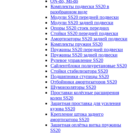
ON-do, MI-do
Комплекты подвески SS20 в
разобранном виде
Модули SS20 передней подвески
Модули SS20 задней подвески
Опоры SS20 стоек передних
Стойки SS20 передней подвески
Амортизаторы SS20 задней подвески
Комплекты пружин SS20
Пружины SS20 передней подвески
Пружины SS20 задней подвески
Рулевое управление SS20
Сайлентблоки полиуретановые SS20
Стойки стабилизатора SS20
Подшипники ступицы SS20
Отбойники амортизаторов SS20
Шумоизоляторы SS20
Проставки колёсные расширения
колеи SS20
Защитная проставка для усиления
кузова SS20
Крепление штока заднего
амортизатора SS20
Защитная оплётка витка пружины
SS20