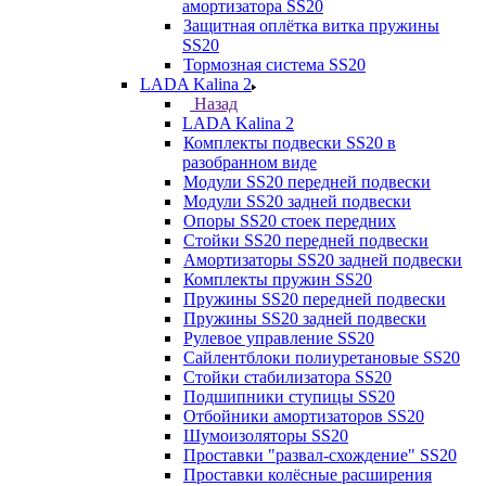
амортизатора SS20
Защитная оплётка витка пружины
SS20
Тормозная система SS20
LADA Kalina 2
Назад
LADA Kalina 2
Комплекты подвески SS20 в
разобранном виде
Модули SS20 передней подвески
Модули SS20 задней подвески
Опоры SS20 стоек передних
Стойки SS20 передней подвески
Амортизаторы SS20 задней подвески
Комплекты пружин SS20
Пружины SS20 передней подвески
Пружины SS20 задней подвески
Рулевое управление SS20
Сайлентблоки полиуретановые SS20
Стойки стабилизатора SS20
Подшипники ступицы SS20
Отбойники амортизаторов SS20
Шумоизоляторы SS20
Проставки "развал-схождение" SS20
Проставки колёсные расширения