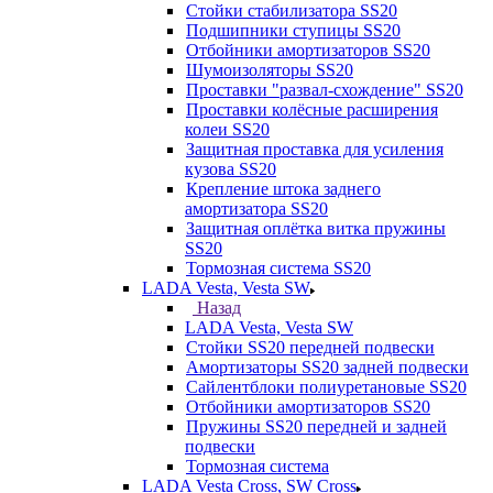
Стойки стабилизатора SS20
Подшипники ступицы SS20
Отбойники амортизаторов SS20
Шумоизоляторы SS20
Проставки "развал-схождение" SS20
Проставки колёсные расширения
колеи SS20
Защитная проставка для усиления
кузова SS20
Крепление штока заднего
амортизатора SS20
Защитная оплётка витка пружины
SS20
Тормозная система SS20
LADA Vesta, Vesta SW
Назад
LADA Vesta, Vesta SW
Стойки SS20 передней подвески
Амортизаторы SS20 задней подвески
Сайлентблоки полиуретановые SS20
Отбойники амортизаторов SS20
Пружины SS20 передней и задней
подвески
Тормозная система
LADA Vesta Cross, SW Cross