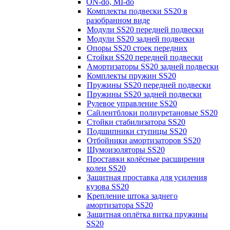
ON-do, MI-do
Комплекты подвески SS20 в
разобранном виде
Модули SS20 передней подвески
Модули SS20 задней подвески
Опоры SS20 стоек передних
Стойки SS20 передней подвески
Амортизаторы SS20 задней подвески
Комплекты пружин SS20
Пружины SS20 передней подвески
Пружины SS20 задней подвески
Рулевое управление SS20
Сайлентблоки полиуретановые SS20
Стойки стабилизатора SS20
Подшипники ступицы SS20
Отбойники амортизаторов SS20
Шумоизоляторы SS20
Проставки колёсные расширения
колеи SS20
Защитная проставка для усиления
кузова SS20
Крепление штока заднего
амортизатора SS20
Защитная оплётка витка пружины
SS20