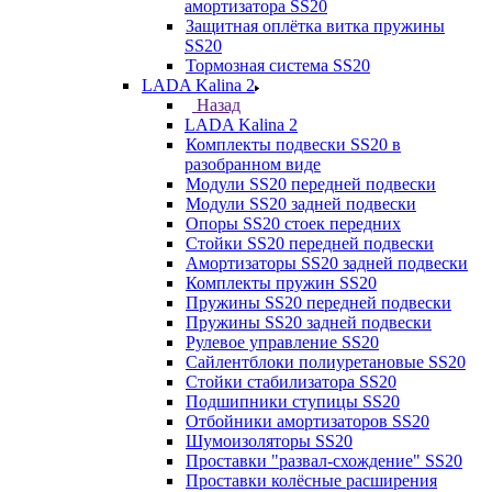
амортизатора SS20
Защитная оплётка витка пружины
SS20
Тормозная система SS20
LADA Kalina 2
Назад
LADA Kalina 2
Комплекты подвески SS20 в
разобранном виде
Модули SS20 передней подвески
Модули SS20 задней подвески
Опоры SS20 стоек передних
Стойки SS20 передней подвески
Амортизаторы SS20 задней подвески
Комплекты пружин SS20
Пружины SS20 передней подвески
Пружины SS20 задней подвески
Рулевое управление SS20
Сайлентблоки полиуретановые SS20
Стойки стабилизатора SS20
Подшипники ступицы SS20
Отбойники амортизаторов SS20
Шумоизоляторы SS20
Проставки "развал-схождение" SS20
Проставки колёсные расширения