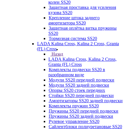
колеи SS20
Защитная проставка для усиления
кузова SS20
Крепление штока заднего
амортизатора SS20
Защитная оплётка витка пружины
SS20
Тормозная система SS20
LADA Kalina Cross, Kalina 2 Cross, Granta
(FL) Cross
Назад
LADA Kalina Cross, Kalina 2 Cross,
Granta (FL) Cross
Комплекты подвески SS20 в
разобранном виде
Модули SS20 передней подвески
Модули SS20 задней подвески
Опоры SS20 стоек передних
Стойки SS20 передней подвески
Амортизаторы SS20 задней подвески
Комплекты пружин SS20
Пружины SS20 передней подвески
Пружины SS20 задней подвески
Рулевое управление SS20
Сайлентблоки полиуретановые SS20