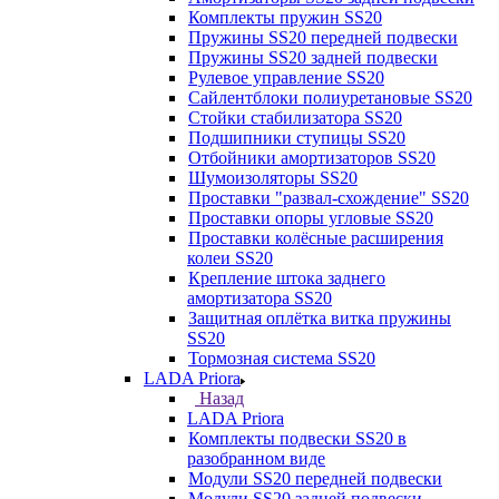
Комплекты пружин SS20
Пружины SS20 передней подвески
Пружины SS20 задней подвески
Рулевое управление SS20
Сайлентблоки полиуретановые SS20
Стойки стабилизатора SS20
Подшипники ступицы SS20
Отбойники амортизаторов SS20
Шумоизоляторы SS20
Проставки "развал-схождение" SS20
Проставки опоры угловые SS20
Проставки колёсные расширения
колеи SS20
Крепление штока заднего
амортизатора SS20
Защитная оплётка витка пружины
SS20
Тормозная система SS20
LADA Priora
Назад
LADA Priora
Комплекты подвески SS20 в
разобранном виде
Модули SS20 передней подвески
Модули SS20 задней подвески