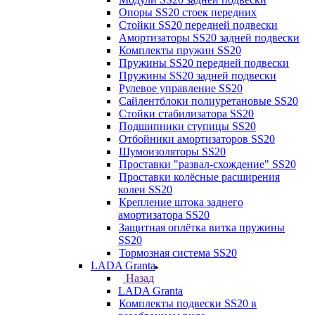
Опоры SS20 стоек передних
Стойки SS20 передней подвески
Амортизаторы SS20 задней подвески
Комплекты пружин SS20
Пружины SS20 передней подвески
Пружины SS20 задней подвески
Рулевое управление SS20
Сайлентблоки полиуретановые SS20
Стойки стабилизатора SS20
Подшипники ступицы SS20
Отбойники амортизаторов SS20
Шумоизоляторы SS20
Проставки "развал-схождение" SS20
Проставки колёсные расширения
колеи SS20
Крепление штока заднего
амортизатора SS20
Защитная оплётка витка пружины
SS20
Тормозная система SS20
LADA Granta
Назад
LADA Granta
Комплекты подвески SS20 в