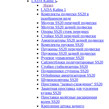
LADA Kalina 1
Назад
LADA Kalina 1
Комплекты подвески SS20 в
разобранном виде
Модули SS20 передней подвески
Модули SS20 задней подвески
Опоры SS20 стоек передних
Стойки SS20 передней подвески
Амортизаторы SS20 задней подвески
Комплекты пружин SS20
Пружины SS20 передней подвески
Пружины SS20 задней подвески
Рулевое управление SS20
Сайлентблоки полиуретановые SS20
Стойки стабилизатора SS20
Подшипники ступицы SS20
Отбойники амортизаторов SS20
Шумоизоляторы SS20
Проставки "развал-схождение" SS20
Защитная проставка для усиления
кузова SS20
Проставки колёсные расширения
колеи SS20
Крепление штока заднего