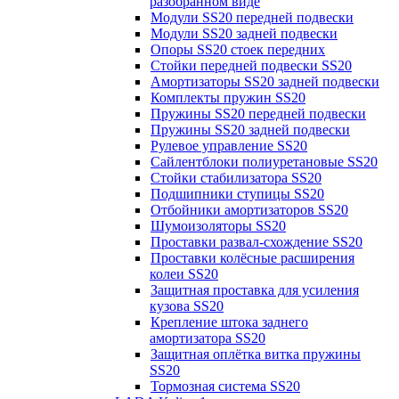
разобранном виде
Модули SS20 передней подвески
Модули SS20 задней подвески
Опоры SS20 стоек передних
Стойки передней подвески SS20
Амортизаторы SS20 задней подвески
Комплекты пружин SS20
Пружины SS20 передней подвески
Пружины SS20 задней подвески
Рулевое управление SS20
Сайлентблоки полиуретановые SS20
Стойки стабилизатора SS20
Подшипники ступицы SS20
Отбойники амортизаторов SS20
Шумоизоляторы SS20
Проставки развал-схождение SS20
Проставки колёсные расширения
колеи SS20
Защитная проставка для усиления
кузова SS20
Крепление штока заднего
амортизатора SS20
Защитная оплётка витка пружины
SS20
Тормозная система SS20