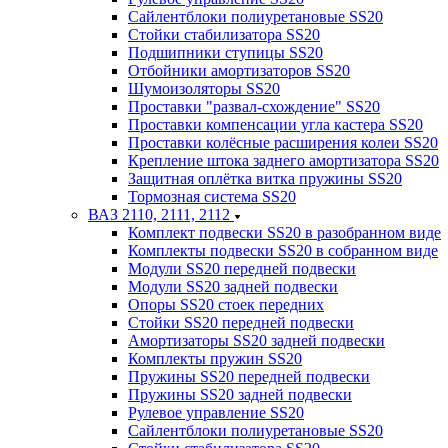
Сайлентблоки полиуретановые SS20
Стойки стабилизатора SS20
Подшипники ступицы SS20
Отбойники амортизаторов SS20
Шумоизоляторы SS20
Проставки "развал-схождение" SS20
Проставки компенсации угла кастера SS20
Проставки колёсные расширения колеи SS20
Крепление штока заднего амортизатора SS20
Защитная оплётка витка пружины SS20
Тормозная система SS20
ВАЗ 2110, 2111, 2112
Комплект подвески SS20 в разобранном виде
Комплекты подвески SS20 в собранном виде
Модули SS20 передней подвески
Модули SS20 задней подвески
Опоры SS20 стоек передних
Стойки SS20 передней подвески
Амортизаторы SS20 задней подвески
Комплекты пружин SS20
Пружины SS20 передней подвески
Пружины SS20 задней подвески
Рулевое управление SS20
Сайлентблоки полиуретановые SS20