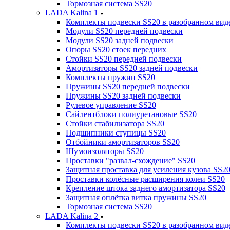
Тормозная система SS20
LADA Kalina 1
Комплекты подвески SS20 в разобранном вид
Модули SS20 передней подвески
Модули SS20 задней подвески
Опоры SS20 стоек передних
Стойки SS20 передней подвески
Амортизаторы SS20 задней подвески
Комплекты пружин SS20
Пружины SS20 передней подвески
Пружины SS20 задней подвески
Рулевое управление SS20
Сайлентблоки полиуретановые SS20
Стойки стабилизатора SS20
Подшипники ступицы SS20
Отбойники амортизаторов SS20
Шумоизоляторы SS20
Проставки "развал-схождение" SS20
Защитная проставка для усиления кузова SS2
Проставки колёсные расширения колеи SS20
Крепление штока заднего амортизатора SS20
Защитная оплётка витка пружины SS20
Тормозная система SS20
LADA Kalina 2
Комплекты подвески SS20 в разобранном вид