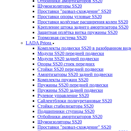
Отбойники амортизаторов SS20
Шумоизоляторы SS20
Проставки "развал-схождение" SS20
Проставки опоры угловые SS20
Проставки колёсные расширения колеи SS20
Крепление штока заднего амортизатора SS20
Защитная оплётка витка пружины SS20
Тормозная система SS20
LADA Priora
Комплекты подвески SS20 в разобранном вид
Модули SS20 передней подвески
Модули SS20 задней подвески
Опоры SS20 стоек передних
Стойки SS20 передней подвески
Амортизаторы SS20 задней подвески
Комплекты пружин SS20
Пружины SS20 передней подвески
Пружины SS20 задней подвески
Рулевое управление SS20
Сайлентблоки полиуретановые SS20
Стойки стабилизатора SS20
Подшипники ступицы SS20
Отбойники амортизаторов SS20
Шумоизоляторы SS20
Проставки "развал-схождение" SS20