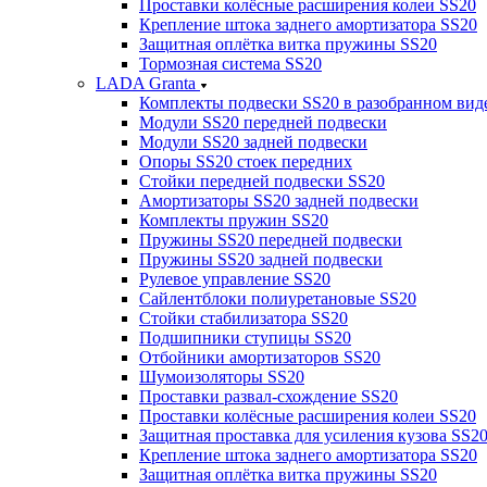
Проставки колёсные расширения колеи SS20
Крепление штока заднего амортизатора SS20
Защитная оплётка витка пружины SS20
Тормозная система SS20
LADA Granta
Комплекты подвески SS20 в разобранном вид
Модули SS20 передней подвески
Модули SS20 задней подвески
Опоры SS20 стоек передних
Стойки передней подвески SS20
Амортизаторы SS20 задней подвески
Комплекты пружин SS20
Пружины SS20 передней подвески
Пружины SS20 задней подвески
Рулевое управление SS20
Сайлентблоки полиуретановые SS20
Стойки стабилизатора SS20
Подшипники ступицы SS20
Отбойники амортизаторов SS20
Шумоизоляторы SS20
Проставки развал-схождение SS20
Проставки колёсные расширения колеи SS20
Защитная проставка для усиления кузова SS2
Крепление штока заднего амортизатора SS20
Защитная оплётка витка пружины SS20