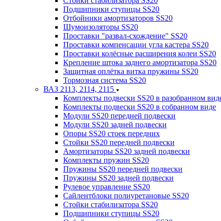
Стойки стабилизатора SS20
Подшипники ступицы SS20
Отбойники амортизаторов SS20
Шумоизоляторы SS20
Проставки "развал-схождение" SS20
Проставки компенсации угла кастера SS20
Проставки колёсные расширения колеи SS20
Крепление штока заднего амортизатора SS20
Защитная оплётка витка пружины SS20
Тормозная система SS20
ВАЗ 2113, 2114, 2115
Комплекты подвески SS20 в разобранном вид
Комплекты подвески SS20 в собранном виде
Модули SS20 передней подвески
Модули SS20 задней подвески
Опоры SS20 стоек передних
Стойки SS20 передней подвески
Амортизаторы SS20 задней подвески
Комплекты пружин SS20
Пружины SS20 передней подвески
Пружины SS20 задней подвески
Рулевое управление SS20
Сайлентблоки полиуретановые SS20
Стойки стабилизатора SS20
Подшипники ступицы SS20