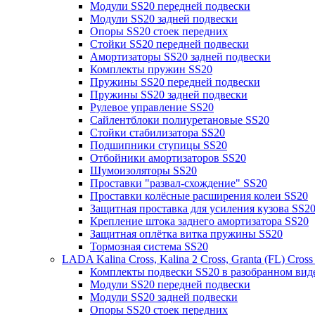
Модули SS20 передней подвески
Модули SS20 задней подвески
Опоры SS20 стоек передних
Стойки SS20 передней подвески
Амортизаторы SS20 задней подвески
Комплекты пружин SS20
Пружины SS20 передней подвески
Пружины SS20 задней подвески
Рулевое управление SS20
Сайлентблоки полиуретановые SS20
Стойки стабилизатора SS20
Подшипники ступицы SS20
Отбойники амортизаторов SS20
Шумоизоляторы SS20
Проставки "развал-схождение" SS20
Проставки колёсные расширения колеи SS20
Защитная проставка для усиления кузова SS2
Крепление штока заднего амортизатора SS20
Защитная оплётка витка пружины SS20
Тормозная система SS20
LADA Kalina Cross, Kalina 2 Cross, Granta (FL) Cros
Комплекты подвески SS20 в разобранном вид
Модули SS20 передней подвески
Модули SS20 задней подвески
Опоры SS20 стоек передних