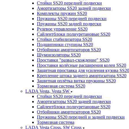
Стойки SS20 передней подвески
Амортизаторы SS20 задней подвески
Комплекты пружин SS20
Пружины SS20 передней подвески
Пружины SS20 задней подвески
Рулевое управление SS20
Сайлентблоки полиуретановые SS20
Стойки стабилизатора SS20
Подшипники ступицы SS20
Отбойники амортизаторов SS20
Шумоизоляторы SS20
Проставки "развал-схождение" SS20
Проставки колёсные расширения колеи SS20
Защитная проставка для усиления кузова SS2
Крепление штока заднего амортизатора SS20
Защитная оплётка витка пружины SS20
Тормозная система SS20
LADA Vesta, Vesta SW
Стойки SS20 передней подвески
Амортизаторы SS20 задней подвески
Сайлентблоки полиуретановые SS20
Отбойники амортизаторов SS20
Пружины SS20 передней и задней подвески
Тормозная система
LADA Vesta Cross, SW Cross