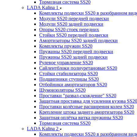
Тормозная система SS20
LADA Kalina 1
Комплекты подвески SS20 в разобранном вид
Модули SS20 передней подвески
Модули SS20 задней подвески
Опоры SS20 стоек передних
Стойки SS20 передней подвески
Амортизаторы SS20 задней подвески
Комплекты пружин SS20
Пружины SS20 передней подвески
Пружины SS20 задней подвески
Рулевое управление SS20
Сайлентблоки полиуретановые SS20
Стойки стабилизатора SS20
Подшипники ступицы SS20
Отбойники амортизаторов SS20
Шумоизоляторы SS20
Проставки "развал-схождение" SS20
Защитная проставка для усиления кузова SS2
Проставки колёсные расширения колеи SS20
Крепление штока заднего амортизатора SS20
Защитная оплётка витка пружины SS20
Тормозная система SS20
LADA Kalina 2
Комплекты подвески SS20 в разобранном вид