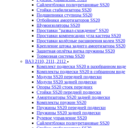
Сайлентблоки полиуретановые SS20
Стойки стабилизатора SS20
Подшипники ступицы SS20
Отбойники амортизаторов SS20
Шумоизоляторы SS20
Проставки "развал-схождение" SS20
Проставки компенсации угла кастера SS20
Проставки колёсные расширения колеи SS20
Крепление штока заднего амортизатора SS20
Защитная оплётка витка пружины SS20
Тормозная система SS20
ВАЗ 2110, 2111, 2112
Комплект подвески SS20 в разобранном виде
Комплекты подвески SS20 в собранном виде
Модули SS20 передней подвески
Модули SS20 задней подвески
Опоры SS20 стоек передних
Стойки SS20 передней подвески
Амортизаторы SS20 задней подвески
Комплекты пружин SS20
Пружины SS20 передней подвески
Пружины SS20 задней подвески
Рулевое управление SS20
Сайлентблоки полиуретановые SS20