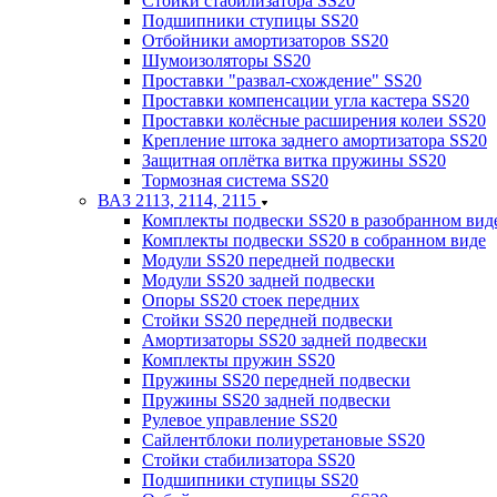
Стойки стабилизатора SS20
Подшипники ступицы SS20
Отбойники амортизаторов SS20
Шумоизоляторы SS20
Проставки "развал-схождение" SS20
Проставки компенсации угла кастера SS20
Проставки колёсные расширения колеи SS20
Крепление штока заднего амортизатора SS20
Защитная оплётка витка пружины SS20
Тормозная система SS20
ВАЗ 2113, 2114, 2115
Комплекты подвески SS20 в разобранном вид
Комплекты подвески SS20 в собранном виде
Модули SS20 передней подвески
Модули SS20 задней подвески
Опоры SS20 стоек передних
Стойки SS20 передней подвески
Амортизаторы SS20 задней подвески
Комплекты пружин SS20
Пружины SS20 передней подвески
Пружины SS20 задней подвески
Рулевое управление SS20
Сайлентблоки полиуретановые SS20
Стойки стабилизатора SS20
Подшипники ступицы SS20