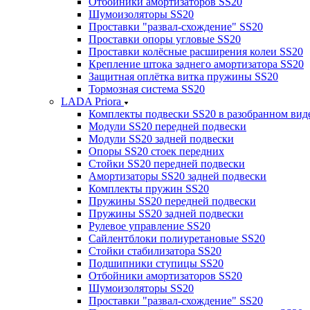
Отбойники амортизаторов SS20
Шумоизоляторы SS20
Проставки "развал-схождение" SS20
Проставки опоры угловые SS20
Проставки колёсные расширения колеи SS20
Крепление штока заднего амортизатора SS20
Защитная оплётка витка пружины SS20
Тормозная система SS20
LADA Priora
Комплекты подвески SS20 в разобранном вид
Модули SS20 передней подвески
Модули SS20 задней подвески
Опоры SS20 стоек передних
Стойки SS20 передней подвески
Амортизаторы SS20 задней подвески
Комплекты пружин SS20
Пружины SS20 передней подвески
Пружины SS20 задней подвески
Рулевое управление SS20
Сайлентблоки полиуретановые SS20
Стойки стабилизатора SS20
Подшипники ступицы SS20
Отбойники амортизаторов SS20
Шумоизоляторы SS20
Проставки "развал-схождение" SS20