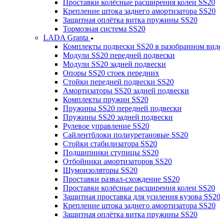
Проставки колёсные расширения колеи SS20
Крепление штока заднего амортизатора SS20
Защитная оплётка витка пружины SS20
Тормозная система SS20
LADA Granta
Комплекты подвески SS20 в разобранном вид
Модули SS20 передней подвески
Модули SS20 задней подвески
Опоры SS20 стоек передних
Стойки передней подвески SS20
Амортизаторы SS20 задней подвески
Комплекты пружин SS20
Пружины SS20 передней подвески
Пружины SS20 задней подвески
Рулевое управление SS20
Сайлентблоки полиуретановые SS20
Стойки стабилизатора SS20
Подшипники ступицы SS20
Отбойники амортизаторов SS20
Шумоизоляторы SS20
Проставки развал-схождение SS20
Проставки колёсные расширения колеи SS20
Защитная проставка для усиления кузова SS2
Крепление штока заднего амортизатора SS20
Защитная оплётка витка пружины SS20