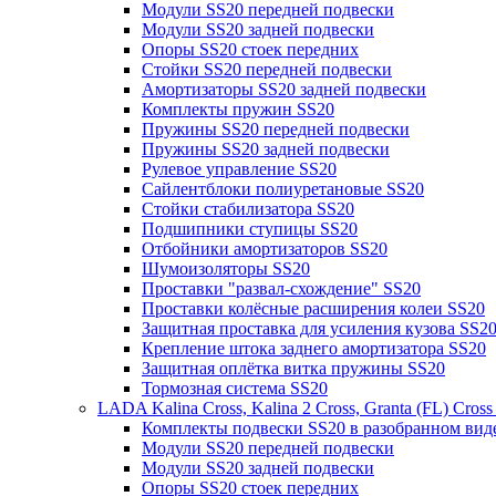
Модули SS20 передней подвески
Модули SS20 задней подвески
Опоры SS20 стоек передних
Стойки SS20 передней подвески
Амортизаторы SS20 задней подвески
Комплекты пружин SS20
Пружины SS20 передней подвески
Пружины SS20 задней подвески
Рулевое управление SS20
Сайлентблоки полиуретановые SS20
Стойки стабилизатора SS20
Подшипники ступицы SS20
Отбойники амортизаторов SS20
Шумоизоляторы SS20
Проставки "развал-схождение" SS20
Проставки колёсные расширения колеи SS20
Защитная проставка для усиления кузова SS2
Крепление штока заднего амортизатора SS20
Защитная оплётка витка пружины SS20
Тормозная система SS20
LADA Kalina Cross, Kalina 2 Cross, Granta (FL) Cros
Комплекты подвески SS20 в разобранном вид
Модули SS20 передней подвески
Модули SS20 задней подвески
Опоры SS20 стоек передних