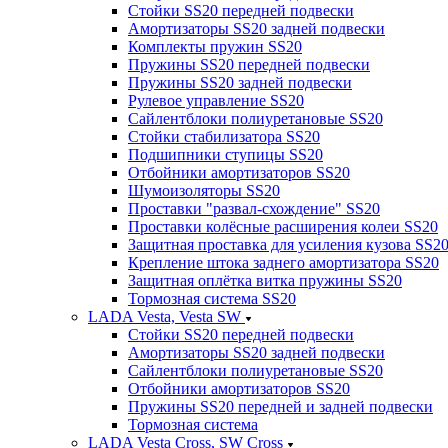
Стойки SS20 передней подвески
Амортизаторы SS20 задней подвески
Комплекты пружин SS20
Пружины SS20 передней подвески
Пружины SS20 задней подвески
Рулевое управление SS20
Сайлентблоки полиуретановые SS20
Стойки стабилизатора SS20
Подшипники ступицы SS20
Отбойники амортизаторов SS20
Шумоизоляторы SS20
Проставки "развал-схождение" SS20
Проставки колёсные расширения колеи SS20
Защитная проставка для усиления кузова SS2
Крепление штока заднего амортизатора SS20
Защитная оплётка витка пружины SS20
Тормозная система SS20
LADA Vesta, Vesta SW
Стойки SS20 передней подвески
Амортизаторы SS20 задней подвески
Сайлентблоки полиуретановые SS20
Отбойники амортизаторов SS20
Пружины SS20 передней и задней подвески
Тормозная система
LADA Vesta Cross, SW Cross