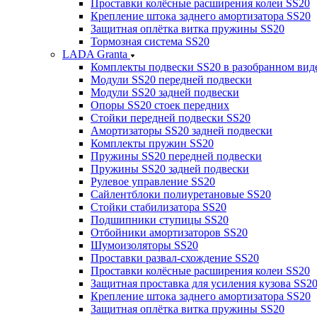
Проставки колёсные расширения колеи SS20
Крепление штока заднего амортизатора SS20
Защитная оплётка витка пружины SS20
Тормозная система SS20
LADA Granta
Комплекты подвески SS20 в разобранном вид
Модули SS20 передней подвески
Модули SS20 задней подвески
Опоры SS20 стоек передних
Стойки передней подвески SS20
Амортизаторы SS20 задней подвески
Комплекты пружин SS20
Пружины SS20 передней подвески
Пружины SS20 задней подвески
Рулевое управление SS20
Сайлентблоки полиуретановые SS20
Стойки стабилизатора SS20
Подшипники ступицы SS20
Отбойники амортизаторов SS20
Шумоизоляторы SS20
Проставки развал-схождение SS20
Проставки колёсные расширения колеи SS20
Защитная проставка для усиления кузова SS2
Крепление штока заднего амортизатора SS20
Защитная оплётка витка пружины SS20