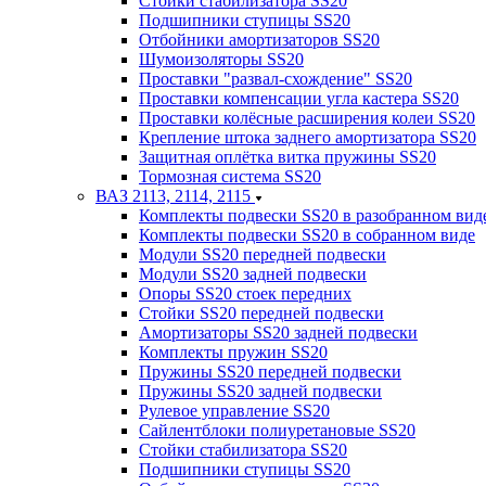
Стойки стабилизатора SS20
Подшипники ступицы SS20
Отбойники амортизаторов SS20
Шумоизоляторы SS20
Проставки "развал-схождение" SS20
Проставки компенсации угла кастера SS20
Проставки колёсные расширения колеи SS20
Крепление штока заднего амортизатора SS20
Защитная оплётка витка пружины SS20
Тормозная система SS20
ВАЗ 2113, 2114, 2115
Комплекты подвески SS20 в разобранном вид
Комплекты подвески SS20 в собранном виде
Модули SS20 передней подвески
Модули SS20 задней подвески
Опоры SS20 стоек передних
Стойки SS20 передней подвески
Амортизаторы SS20 задней подвески
Комплекты пружин SS20
Пружины SS20 передней подвески
Пружины SS20 задней подвески
Рулевое управление SS20
Сайлентблоки полиуретановые SS20
Стойки стабилизатора SS20
Подшипники ступицы SS20