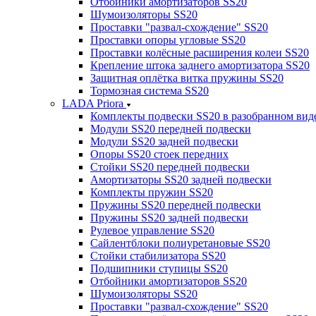
Отбойники амортизаторов SS20
Шумоизоляторы SS20
Проставки "развал-схождение" SS20
Проставки опоры угловые SS20
Проставки колёсные расширения колеи SS20
Крепление штока заднего амортизатора SS20
Защитная оплётка витка пружины SS20
Тормозная система SS20
LADA Priora
Комплекты подвески SS20 в разобранном вид
Модули SS20 передней подвески
Модули SS20 задней подвески
Опоры SS20 стоек передних
Стойки SS20 передней подвески
Амортизаторы SS20 задней подвески
Комплекты пружин SS20
Пружины SS20 передней подвески
Пружины SS20 задней подвески
Рулевое управление SS20
Сайлентблоки полиуретановые SS20
Стойки стабилизатора SS20
Подшипники ступицы SS20
Отбойники амортизаторов SS20
Шумоизоляторы SS20
Проставки "развал-схождение" SS20