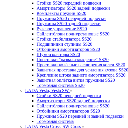
Стойки SS20 передней подвески
Амортизаторы SS20 задней подвески
Комплекты пружин SS20
Пружины SS20 передней подвески
Пружины SS20 задней подвески
Рулевое управление SS20
Сайлентблоки полиуретановые SS20
Стойки стабилизатора SS20
Подшипники ступицы SS20
Отбойники амортизаторов SS20
Шумоизоляторы SS20
Проставки "развал-схождение" SS20
Проставки колёсные расширения колеи SS20
Защитная проставка для усиления кузова SS2
Крепление штока заднего амортизатора SS20
Защитная оплётка витка пружины SS20
Тормозная система SS20
LADA Vesta, Vesta SW
Стойки SS20 передней подвески
Амортизаторы SS20 задней подвески
Сайлентблоки полиуретановые SS20
Отбойники амортизаторов SS20
Пружины SS20 передней и задней подвески
Тормозная система
LADA Vesta Cross, SW Cross