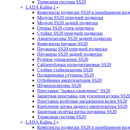
Тормозная система SS20
LADA Kalina 1
Комплекты подвески SS20 в разобранном вид
Модули SS20 передней подвески
Модули SS20 задней подвески
Опоры SS20 стоек передних
Стойки SS20 передней подвески
Амортизаторы SS20 задней подвески
Комплекты пружин SS20
Пружины SS20 передней подвески
Пружины SS20 задней подвески
Рулевое управление SS20
Сайлентблоки полиуретановые SS20
Стойки стабилизатора SS20
Подшипники ступицы SS20
Отбойники амортизаторов SS20
Шумоизоляторы SS20
Проставки "развал-схождение" SS20
Защитная проставка для усиления кузова SS2
Проставки колёсные расширения колеи SS20
Крепление штока заднего амортизатора SS20
Защитная оплётка витка пружины SS20
Тормозная система SS20
LADA Kalina 2
Комплекты подвески SS20 в разобранном вид