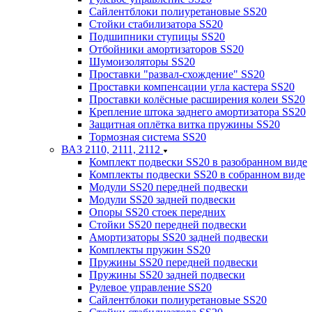
Сайлентблоки полиуретановые SS20
Стойки стабилизатора SS20
Подшипники ступицы SS20
Отбойники амортизаторов SS20
Шумоизоляторы SS20
Проставки "развал-схождение" SS20
Проставки компенсации угла кастера SS20
Проставки колёсные расширения колеи SS20
Крепление штока заднего амортизатора SS20
Защитная оплётка витка пружины SS20
Тормозная система SS20
ВАЗ 2110, 2111, 2112
Комплект подвески SS20 в разобранном виде
Комплекты подвески SS20 в собранном виде
Модули SS20 передней подвески
Модули SS20 задней подвески
Опоры SS20 стоек передних
Стойки SS20 передней подвески
Амортизаторы SS20 задней подвески
Комплекты пружин SS20
Пружины SS20 передней подвески
Пружины SS20 задней подвески
Рулевое управление SS20
Сайлентблоки полиуретановые SS20