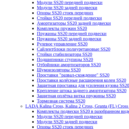
Модули SS20 передней подвески
Модули SS20 задней подвески
Опоры SS20 стоек передних
Стойки SS20 передней подвески
Амортизаторы SS20 задней подвески
Комплекты пружин SS20
Пружины SS20 передней подвески
Пружины SS20 задней подвески
Рулевое управление SS20
Сайлентблоки полиуретановые SS20
Стойки стабилизатора SS20
Подшипники ступицы SS20
Отбойники амортизаторов SS20
Шумоизоляторы SS20
Проставки "развал-схождение" SS20
Проставки колёсные расширения колеи SS20
Защитная проставка для усиления кузова SS2
Крепление штока заднего амортизатора SS20
Защитная оплётка витка пружины SS20
Тормозная система SS20
LADA Kalina Cross, Kalina 2 Cross, Granta (FL) Cros
Комплекты подвески SS20 в разобранном вид
Модули SS20 передней подвески
Модули SS20 задней подвески
Опоры SS20 стоек передних