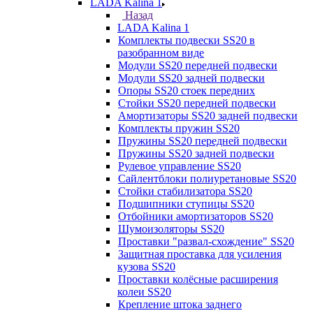
LADA Kalina 1
Назад
LADA Kalina 1
Комплекты подвески SS20 в
разобранном виде
Модули SS20 передней подвески
Модули SS20 задней подвески
Опоры SS20 стоек передних
Стойки SS20 передней подвески
Амортизаторы SS20 задней подвески
Комплекты пружин SS20
Пружины SS20 передней подвески
Пружины SS20 задней подвески
Рулевое управление SS20
Сайлентблоки полиуретановые SS20
Стойки стабилизатора SS20
Подшипники ступицы SS20
Отбойники амортизаторов SS20
Шумоизоляторы SS20
Проставки "развал-схождение" SS20
Защитная проставка для усиления
кузова SS20
Проставки колёсные расширения
колеи SS20
Крепление штока заднего