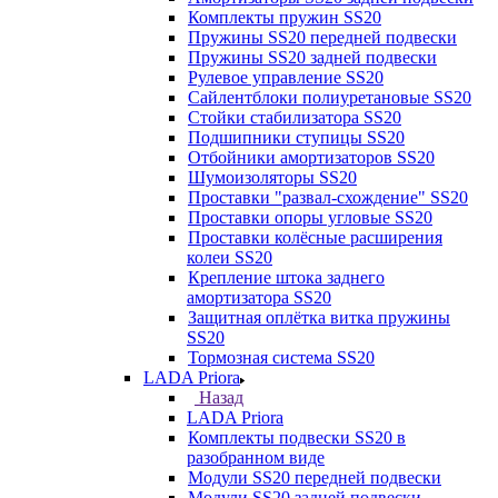
Комплекты пружин SS20
Пружины SS20 передней подвески
Пружины SS20 задней подвески
Рулевое управление SS20
Сайлентблоки полиуретановые SS20
Стойки стабилизатора SS20
Подшипники ступицы SS20
Отбойники амортизаторов SS20
Шумоизоляторы SS20
Проставки "развал-схождение" SS20
Проставки опоры угловые SS20
Проставки колёсные расширения
колеи SS20
Крепление штока заднего
амортизатора SS20
Защитная оплётка витка пружины
SS20
Тормозная система SS20
LADA Priora
Назад
LADA Priora
Комплекты подвески SS20 в
разобранном виде
Модули SS20 передней подвески
Модули SS20 задней подвески