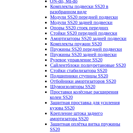
ON-do, MI-do
Комплекты подвески SS20 в
разобранном виде
Модули SS20 передней подвески
Модули SS20 задней подвески
Опоры SS20 стоек передних
Стойки SS20 передней подвески
Амортизаторы SS20 задней подвески
Комплекты пружин SS20
Пружины SS20 передней подвески
Пружины SS20 задней подвески
Рулевое управление SS20
Сайлентблоки полиуретановые SS20
Стойки стабилизатора SS20
Подшипники ступицы SS20
Отбойники амортизаторов SS20
Шумоизоляторы SS20
Проставки колёсные расширения
колеи SS20
Защитная проставка для усиления
кузова SS20
Крепление штока заднего
амортизатора SS20
Защитная оплётка витка пружины
SS20