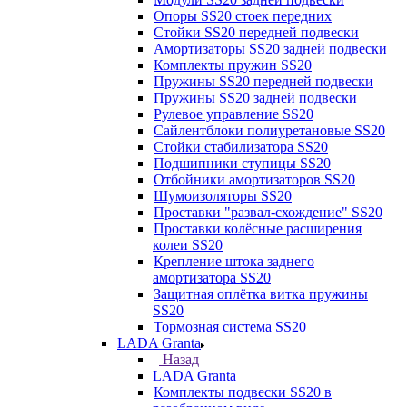
Опоры SS20 стоек передних
Стойки SS20 передней подвески
Амортизаторы SS20 задней подвески
Комплекты пружин SS20
Пружины SS20 передней подвески
Пружины SS20 задней подвески
Рулевое управление SS20
Сайлентблоки полиуретановые SS20
Стойки стабилизатора SS20
Подшипники ступицы SS20
Отбойники амортизаторов SS20
Шумоизоляторы SS20
Проставки "развал-схождение" SS20
Проставки колёсные расширения
колеи SS20
Крепление штока заднего
амортизатора SS20
Защитная оплётка витка пружины
SS20
Тормозная система SS20
LADA Granta
Назад
LADA Granta
Комплекты подвески SS20 в