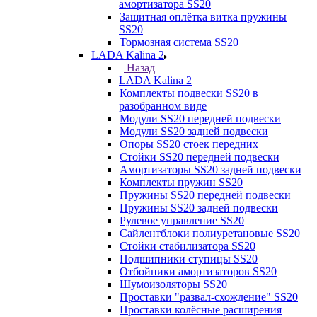
амортизатора SS20
Защитная оплётка витка пружины
SS20
Тормозная система SS20
LADA Kalina 2
Назад
LADA Kalina 2
Комплекты подвески SS20 в
разобранном виде
Модули SS20 передней подвески
Модули SS20 задней подвески
Опоры SS20 стоек передних
Стойки SS20 передней подвески
Амортизаторы SS20 задней подвески
Комплекты пружин SS20
Пружины SS20 передней подвески
Пружины SS20 задней подвески
Рулевое управление SS20
Сайлентблоки полиуретановые SS20
Стойки стабилизатора SS20
Подшипники ступицы SS20
Отбойники амортизаторов SS20
Шумоизоляторы SS20
Проставки "развал-схождение" SS20
Проставки колёсные расширения