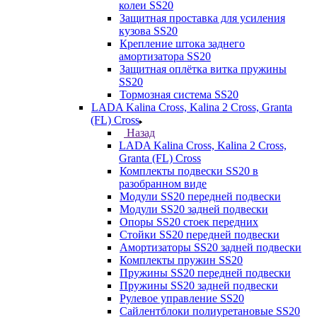
колеи SS20
Защитная проставка для усиления
кузова SS20
Крепление штока заднего
амортизатора SS20
Защитная оплётка витка пружины
SS20
Тормозная система SS20
LADA Kalina Cross, Kalina 2 Cross, Granta
(FL) Cross
Назад
LADA Kalina Cross, Kalina 2 Cross,
Granta (FL) Cross
Комплекты подвески SS20 в
разобранном виде
Модули SS20 передней подвески
Модули SS20 задней подвески
Опоры SS20 стоек передних
Стойки SS20 передней подвески
Амортизаторы SS20 задней подвески
Комплекты пружин SS20
Пружины SS20 передней подвески
Пружины SS20 задней подвески
Рулевое управление SS20
Сайлентблоки полиуретановые SS20