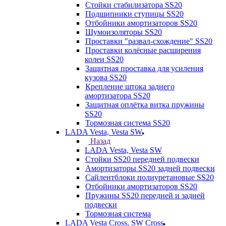
Стойки стабилизатора SS20
Подшипники ступицы SS20
Отбойники амортизаторов SS20
Шумоизоляторы SS20
Проставки "развал-схождение" SS20
Проставки колёсные расширения
колеи SS20
Защитная проставка для усиления
кузова SS20
Крепление штока заднего
амортизатора SS20
Защитная оплётка витка пружины
SS20
Тормозная система SS20
LADA Vesta, Vesta SW
Назад
LADA Vesta, Vesta SW
Стойки SS20 передней подвески
Амортизаторы SS20 задней подвески
Сайлентблоки полиуретановые SS20
Отбойники амортизаторов SS20
Пружины SS20 передней и задней
подвески
Тормозная система
LADA Vesta Cross, SW Cross