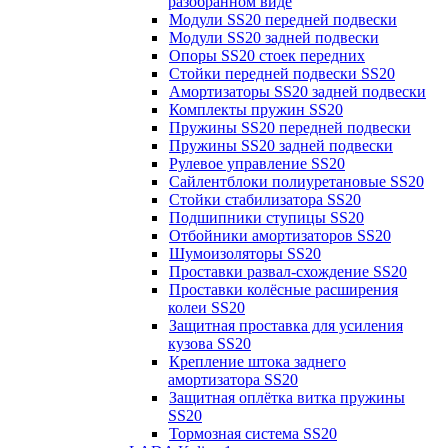
разобранном виде
Модули SS20 передней подвески
Модули SS20 задней подвески
Опоры SS20 стоек передних
Стойки передней подвески SS20
Амортизаторы SS20 задней подвески
Комплекты пружин SS20
Пружины SS20 передней подвески
Пружины SS20 задней подвески
Рулевое управление SS20
Сайлентблоки полиуретановые SS20
Стойки стабилизатора SS20
Подшипники ступицы SS20
Отбойники амортизаторов SS20
Шумоизоляторы SS20
Проставки развал-схождение SS20
Проставки колёсные расширения
колеи SS20
Защитная проставка для усиления
кузова SS20
Крепление штока заднего
амортизатора SS20
Защитная оплётка витка пружины
SS20
Тормозная система SS20