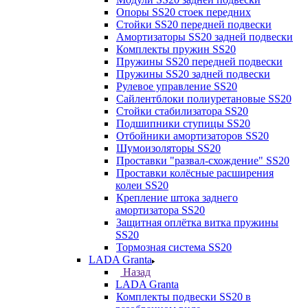
Опоры SS20 стоек передних
Стойки SS20 передней подвески
Амортизаторы SS20 задней подвески
Комплекты пружин SS20
Пружины SS20 передней подвески
Пружины SS20 задней подвески
Рулевое управление SS20
Сайлентблоки полиуретановые SS20
Стойки стабилизатора SS20
Подшипники ступицы SS20
Отбойники амортизаторов SS20
Шумоизоляторы SS20
Проставки "развал-схождение" SS20
Проставки колёсные расширения
колеи SS20
Крепление штока заднего
амортизатора SS20
Защитная оплётка витка пружины
SS20
Тормозная система SS20
LADA Granta
Назад
LADA Granta
Комплекты подвески SS20 в