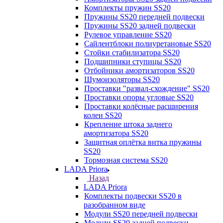
Комплекты пружин SS20
Пружины SS20 передней подвески
Пружины SS20 задней подвески
Рулевое управление SS20
Сайлентблоки полиуретановые SS20
Стойки стабилизатора SS20
Подшипники ступицы SS20
Отбойники амортизаторов SS20
Шумоизоляторы SS20
Проставки "развал-схождение" SS20
Проставки опоры угловые SS20
Проставки колёсные расширения
колеи SS20
Крепление штока заднего
амортизатора SS20
Защитная оплётка витка пружины
SS20
Тормозная система SS20
LADA Priora
Назад
LADA Priora
Комплекты подвески SS20 в
разобранном виде
Модули SS20 передней подвески
Модули SS20 задней подвески