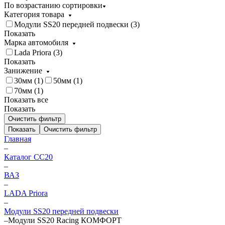
По возрастанию сортировки
Категория товара
Модули SS20 передней подвески (
3
)
Показать
Марка автомобиля
Lada Priora (
3
)
Показать
Занижение
30мм (
1
)
50мм (
1
)
70мм (
1
)
Показать все
Показать
Очистить фильтр
Показать
Очистить фильтр
Главная
–
Каталог CC20
–
ВАЗ
–
LADA Priora
–
Модули SS20 передней подвески
–
Модули SS20 Racing КОМФОРТ