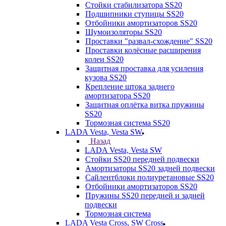
Стойки стабилизатора SS20
Подшипники ступицы SS20
Отбойники амортизаторов SS20
Шумоизоляторы SS20
Проставки "развал-схождение" SS20
Проставки колёсные расширения
колеи SS20
Защитная проставка для усиления
кузова SS20
Крепление штока заднего
амортизатора SS20
Защитная оплётка витка пружины
SS20
Тормозная система SS20
LADA Vesta, Vesta SW
Назад
LADA Vesta, Vesta SW
Стойки SS20 передней подвески
Амортизаторы SS20 задней подвески
Сайлентблоки полиуретановые SS20
Отбойники амортизаторов SS20
Пружины SS20 передней и задней
подвески
Тормозная система
LADA Vesta Cross, SW Cross