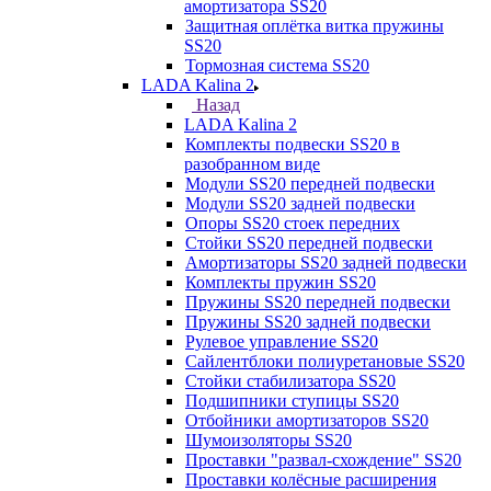
амортизатора SS20
Защитная оплётка витка пружины
SS20
Тормозная система SS20
LADA Kalina 2
Назад
LADA Kalina 2
Комплекты подвески SS20 в
разобранном виде
Модули SS20 передней подвески
Модули SS20 задней подвески
Опоры SS20 стоек передних
Стойки SS20 передней подвески
Амортизаторы SS20 задней подвески
Комплекты пружин SS20
Пружины SS20 передней подвески
Пружины SS20 задней подвески
Рулевое управление SS20
Сайлентблоки полиуретановые SS20
Стойки стабилизатора SS20
Подшипники ступицы SS20
Отбойники амортизаторов SS20
Шумоизоляторы SS20
Проставки "развал-схождение" SS20
Проставки колёсные расширения