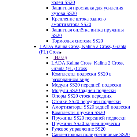
колеи SS20
Защитная проставка для усиления
кузова SS20
Крепление штока заднего
амортизатора SS20
Защитная оплётка витка пружины
SS20
Тормозная система SS20
LADA Kalina Cross, Kalina 2 Cross, Granta
(FL) Cross
Назад
LADA Kalina Cross, Kalina 2 Cross,
Granta (FL) Cross
Комплекты подвески SS20 в
разобранном виде
Модули SS20 передней подвески
Модули SS20 задней подвески
Опоры SS20 стоек передних
Стойки SS20 передней подвески
Амортизаторы SS20 задней подвески
Комплекты пружин SS20
Пружины SS20 передней подвески
Пружины SS20 задней подвески
Рулевое управление SS20
Сайлентблоки полиуретановые SS20