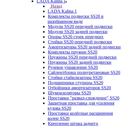
LADA Kalina 1
Назад
LADA Kalina 1
Комплекты подвески SS20 в
разобранном виде
Модули SS20 передней подвески
Модули SS20 задней подвески
Опоры SS20 стоек передних
Стойки SS20 передней подвески
Амортизаторы SS20 задней подвески
Комплекты пружин SS20
Пружины SS20 передней подвески
Пружины SS20 задней подвески
Рулевое управление SS20
Сайлентблоки полиуретановые SS20
Стойки стабилизатора SS20
Подшипники ступицы SS20
Отбойники амортизаторов SS20
Шумоизоляторы SS20
Проставки "развал-схождение" SS20
Защитная проставка для усиления
кузова SS20
Проставки колёсные расширения
колеи SS20
Крепление штока заднего