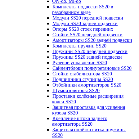
ON-do, MI-do
Комплекты подвески SS20 в
разобранном виде
Модули SS20 передней подвески
Модули SS20 задней подвески
Опоры SS20 стоек передних
Стойки SS20 передней подвески
Амортизаторы SS20 задней подвески
Комплекты пружин SS20
Пружины SS20 передней подвески
Пружины SS20 задней подвески
Рулевое управление SS20
Сайлентблоки полиуретановые SS20
Стойки стабилизатора SS20
Подшипники ступицы SS20
Отбойники амортизаторов SS20
Шумоизоляторы SS20
Проставки колёсные расширения
колеи SS20
Защитная проставка для усиления
кузова SS20
Крепление штока заднего
амортизатора SS20
Защитная оплётка витка пружины
SS20