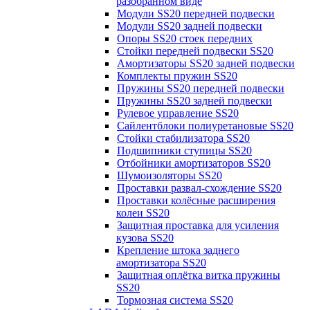
разобранном виде
Модули SS20 передней подвески
Модули SS20 задней подвески
Опоры SS20 стоек передних
Стойки передней подвески SS20
Амортизаторы SS20 задней подвески
Комплекты пружин SS20
Пружины SS20 передней подвески
Пружины SS20 задней подвески
Рулевое управление SS20
Сайлентблоки полиуретановые SS20
Стойки стабилизатора SS20
Подшипники ступицы SS20
Отбойники амортизаторов SS20
Шумоизоляторы SS20
Проставки развал-схождение SS20
Проставки колёсные расширения
колеи SS20
Защитная проставка для усиления
кузова SS20
Крепление штока заднего
амортизатора SS20
Защитная оплётка витка пружины
SS20
Тормозная система SS20