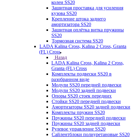
колеи SS20
Защитная проставка для усиления
кузова SS20
Крепление штока заднего
амортизатора SS20
Защитная оплётка витка пружины
SS20
Тормозная система SS20
LADA Kalina Cross, Kalina 2 Cross, Granta
(FL) Cross
Назад
LADA Kalina Cross, Kalina 2 Cross,
Granta (FL) Cross
Комплекты подвески SS20 в
разобранном виде
Модули SS20 передней подвески
Модули SS20 задней подвески
Опоры SS20 стоек передних
Стойки SS20 передней подвески
Амортизаторы SS20 задней подвески
Комплекты пружин SS20
Пружины SS20 передней подвески
Пружины SS20 задней подвески
Рулевое управление SS20
Сайлентблоки полиуретановые SS20