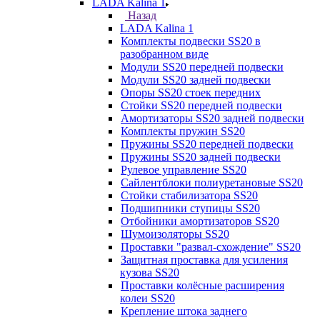
LADA Kalina 1
Назад
LADA Kalina 1
Комплекты подвески SS20 в
разобранном виде
Модули SS20 передней подвески
Модули SS20 задней подвески
Опоры SS20 стоек передних
Стойки SS20 передней подвески
Амортизаторы SS20 задней подвески
Комплекты пружин SS20
Пружины SS20 передней подвески
Пружины SS20 задней подвески
Рулевое управление SS20
Сайлентблоки полиуретановые SS20
Стойки стабилизатора SS20
Подшипники ступицы SS20
Отбойники амортизаторов SS20
Шумоизоляторы SS20
Проставки "развал-схождение" SS20
Защитная проставка для усиления
кузова SS20
Проставки колёсные расширения
колеи SS20
Крепление штока заднего