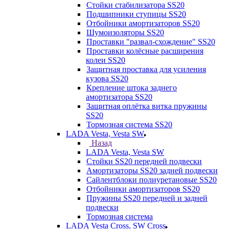
Стойки стабилизатора SS20
Подшипники ступицы SS20
Отбойники амортизаторов SS20
Шумоизоляторы SS20
Проставки "развал-схождение" SS20
Проставки колёсные расширения
колеи SS20
Защитная проставка для усиления
кузова SS20
Крепление штока заднего
амортизатора SS20
Защитная оплётка витка пружины
SS20
Тормозная система SS20
LADA Vesta, Vesta SW
Назад
LADA Vesta, Vesta SW
Стойки SS20 передней подвески
Амортизаторы SS20 задней подвески
Сайлентблоки полиуретановые SS20
Отбойники амортизаторов SS20
Пружины SS20 передней и задней
подвески
Тормозная система
LADA Vesta Cross, SW Cross