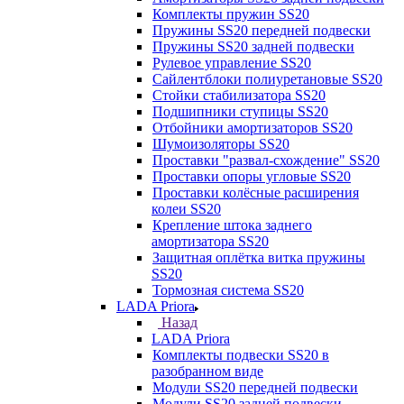
Комплекты пружин SS20
Пружины SS20 передней подвески
Пружины SS20 задней подвески
Рулевое управление SS20
Сайлентблоки полиуретановые SS20
Стойки стабилизатора SS20
Подшипники ступицы SS20
Отбойники амортизаторов SS20
Шумоизоляторы SS20
Проставки "развал-схождение" SS20
Проставки опоры угловые SS20
Проставки колёсные расширения
колеи SS20
Крепление штока заднего
амортизатора SS20
Защитная оплётка витка пружины
SS20
Тормозная система SS20
LADA Priora
Назад
LADA Priora
Комплекты подвески SS20 в
разобранном виде
Модули SS20 передней подвески
Модули SS20 задней подвески