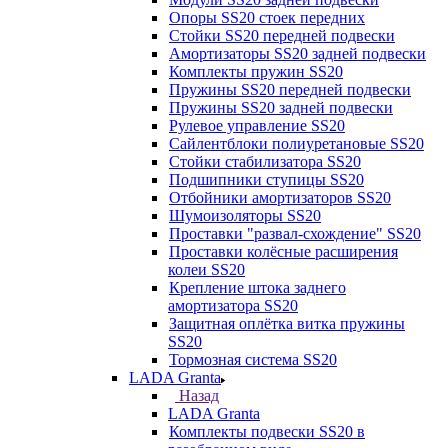
Опоры SS20 стоек передних
Стойки SS20 передней подвески
Амортизаторы SS20 задней подвески
Комплекты пружин SS20
Пружины SS20 передней подвески
Пружины SS20 задней подвески
Рулевое управление SS20
Сайлентблоки полиуретановые SS20
Стойки стабилизатора SS20
Подшипники ступицы SS20
Отбойники амортизаторов SS20
Шумоизоляторы SS20
Проставки "развал-схождение" SS20
Проставки колёсные расширения
колеи SS20
Крепление штока заднего
амортизатора SS20
Защитная оплётка витка пружины
SS20
Тормозная система SS20
LADA Granta
Назад
LADA Granta
Комплекты подвески SS20 в