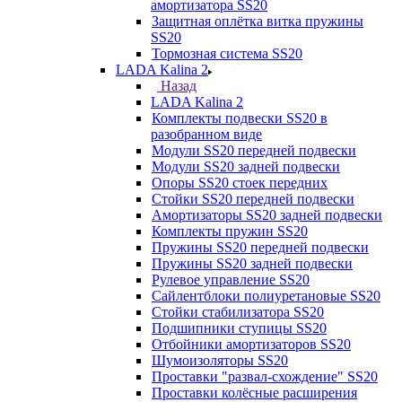
амортизатора SS20
Защитная оплётка витка пружины
SS20
Тормозная система SS20
LADA Kalina 2
Назад
LADA Kalina 2
Комплекты подвески SS20 в
разобранном виде
Модули SS20 передней подвески
Модули SS20 задней подвески
Опоры SS20 стоек передних
Стойки SS20 передней подвески
Амортизаторы SS20 задней подвески
Комплекты пружин SS20
Пружины SS20 передней подвески
Пружины SS20 задней подвески
Рулевое управление SS20
Сайлентблоки полиуретановые SS20
Стойки стабилизатора SS20
Подшипники ступицы SS20
Отбойники амортизаторов SS20
Шумоизоляторы SS20
Проставки "развал-схождение" SS20
Проставки колёсные расширения