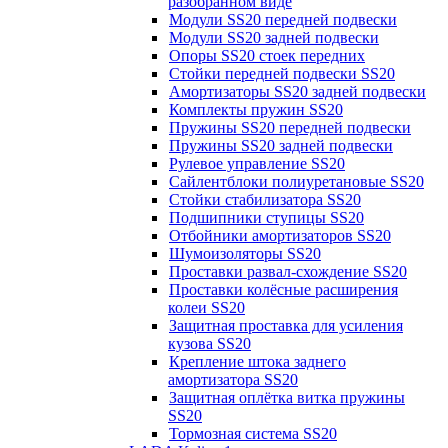
разобранном виде
Модули SS20 передней подвески
Модули SS20 задней подвески
Опоры SS20 стоек передних
Стойки передней подвески SS20
Амортизаторы SS20 задней подвески
Комплекты пружин SS20
Пружины SS20 передней подвески
Пружины SS20 задней подвески
Рулевое управление SS20
Сайлентблоки полиуретановые SS20
Стойки стабилизатора SS20
Подшипники ступицы SS20
Отбойники амортизаторов SS20
Шумоизоляторы SS20
Проставки развал-схождение SS20
Проставки колёсные расширения
колеи SS20
Защитная проставка для усиления
кузова SS20
Крепление штока заднего
амортизатора SS20
Защитная оплётка витка пружины
SS20
Тормозная система SS20