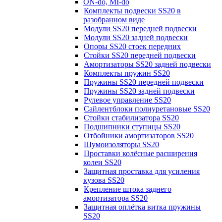
ON-do, MI-do
Комплекты подвески SS20 в
разобранном виде
Модули SS20 передней подвески
Модули SS20 задней подвески
Опоры SS20 стоек передних
Стойки SS20 передней подвески
Амортизаторы SS20 задней подвески
Комплекты пружин SS20
Пружины SS20 передней подвески
Пружины SS20 задней подвески
Рулевое управление SS20
Сайлентблоки полиуретановые SS20
Стойки стабилизатора SS20
Подшипники ступицы SS20
Отбойники амортизаторов SS20
Шумоизоляторы SS20
Проставки колёсные расширения
колеи SS20
Защитная проставка для усиления
кузова SS20
Крепление штока заднего
амортизатора SS20
Защитная оплётка витка пружины
SS20