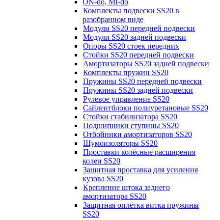
ON-do, MI-do
Комплекты подвески SS20 в
разобранном виде
Модули SS20 передней подвески
Модули SS20 задней подвески
Опоры SS20 стоек передних
Стойки SS20 передней подвески
Амортизаторы SS20 задней подвески
Комплекты пружин SS20
Пружины SS20 передней подвески
Пружины SS20 задней подвески
Рулевое управление SS20
Сайлентблоки полиуретановые SS20
Стойки стабилизатора SS20
Подшипники ступицы SS20
Отбойники амортизаторов SS20
Шумоизоляторы SS20
Проставки колёсные расширения
колеи SS20
Защитная проставка для усиления
кузова SS20
Крепление штока заднего
амортизатора SS20
Защитная оплётка витка пружины
SS20