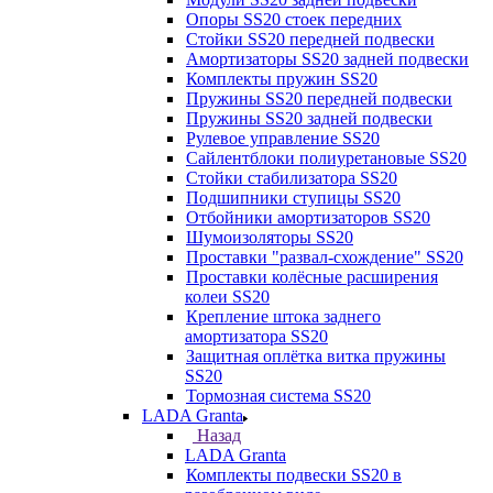
Опоры SS20 стоек передних
Стойки SS20 передней подвески
Амортизаторы SS20 задней подвески
Комплекты пружин SS20
Пружины SS20 передней подвески
Пружины SS20 задней подвески
Рулевое управление SS20
Сайлентблоки полиуретановые SS20
Стойки стабилизатора SS20
Подшипники ступицы SS20
Отбойники амортизаторов SS20
Шумоизоляторы SS20
Проставки "развал-схождение" SS20
Проставки колёсные расширения
колеи SS20
Крепление штока заднего
амортизатора SS20
Защитная оплётка витка пружины
SS20
Тормозная система SS20
LADA Granta
Назад
LADA Granta
Комплекты подвески SS20 в