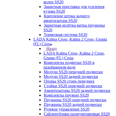
колеи SS20
Защитная проставка для усиления
кузова SS20
Крепление штока заднего
амортизатора SS20
Защитная оплётка витка пружины
SS20
Тормозная система SS20
LADA Kalina Cross, Kalina 2 Cross, Granta
(FL) Cross
Назад
LADA Kalina Cross, Kalina 2 Cross,
Granta (FL) Cross
Комплекты подвески SS20 в
разобранном виде
Модули SS20 передней подвески
Модули SS20 задней подвески
Опоры SS20 стоек передних
Стойки SS20 передней подвески
Амортизаторы SS20 задней подвески
Комплекты пружин SS20
Пружины SS20 передней подвески
Пружины SS20 задней подвески
Рулевое управление SS20
Сайлентблоки полиуретановые SS20