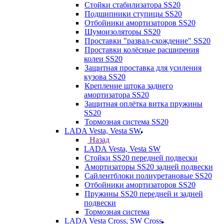
Стойки стабилизатора SS20
Подшипники ступицы SS20
Отбойники амортизаторов SS20
Шумоизоляторы SS20
Проставки "развал-схождение" SS20
Проставки колёсные расширения
колеи SS20
Защитная проставка для усиления
кузова SS20
Крепление штока заднего
амортизатора SS20
Защитная оплётка витка пружины
SS20
Тормозная система SS20
LADA Vesta, Vesta SW
Назад
LADA Vesta, Vesta SW
Стойки SS20 передней подвески
Амортизаторы SS20 задней подвески
Сайлентблоки полиуретановые SS20
Отбойники амортизаторов SS20
Пружины SS20 передней и задней
подвески
Тормозная система
LADA Vesta Cross, SW Cross