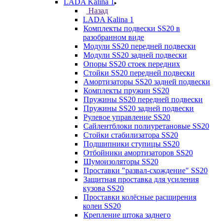
LADA Kalina 1
Назад
LADA Kalina 1
Комплекты подвески SS20 в
разобранном виде
Модули SS20 передней подвески
Модули SS20 задней подвески
Опоры SS20 стоек передних
Стойки SS20 передней подвески
Амортизаторы SS20 задней подвески
Комплекты пружин SS20
Пружины SS20 передней подвески
Пружины SS20 задней подвески
Рулевое управление SS20
Сайлентблоки полиуретановые SS20
Стойки стабилизатора SS20
Подшипники ступицы SS20
Отбойники амортизаторов SS20
Шумоизоляторы SS20
Проставки "развал-схождение" SS20
Защитная проставка для усиления
кузова SS20
Проставки колёсные расширения
колеи SS20
Крепление штока заднего