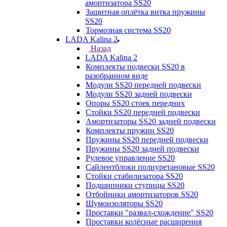
амортизатора SS20
Защитная оплётка витка пружины
SS20
Тормозная система SS20
LADA Kalina 2
Назад
LADA Kalina 2
Комплекты подвески SS20 в
разобранном виде
Модули SS20 передней подвески
Модули SS20 задней подвески
Опоры SS20 стоек передних
Стойки SS20 передней подвески
Амортизаторы SS20 задней подвески
Комплекты пружин SS20
Пружины SS20 передней подвески
Пружины SS20 задней подвески
Рулевое управление SS20
Сайлентблоки полиуретановые SS20
Стойки стабилизатора SS20
Подшипники ступицы SS20
Отбойники амортизаторов SS20
Шумоизоляторы SS20
Проставки "развал-схождение" SS20
Проставки колёсные расширения