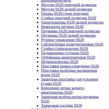
разобранном виде
Модули SS20 передней подвески
Модули SS20 задней подвески
Опоры SS20 стоек передних
Стойки передней подвески SS20
Амортизаторы SS20 задней подвески
Комплекты пружин SS20
Пружины SS20 передней подвески
Пружины SS20 задней подвески
Рулевое управление SS20
Сайлентблоки полиуретановые SS20
Стойки стабилизатора SS20
Подшипники ступицы SS20
Отбойники амортизаторов SS20
Шумоизоляторы SS20
Проставки развал-схождение SS20
Проставки колёсные расширения
колеи SS20
Защитная проставка для усиления
кузова SS20
Крепление штока заднего
амортизатора SS20
Защитная оплётка витка пружины
SS20
Тормозная система SS20