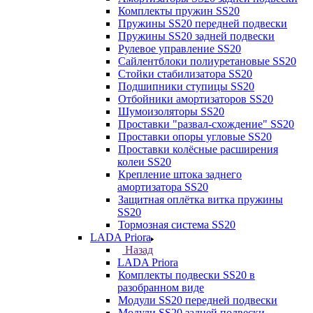
Комплекты пружин SS20
Пружины SS20 передней подвески
Пружины SS20 задней подвески
Рулевое управление SS20
Сайлентблоки полиуретановые SS20
Стойки стабилизатора SS20
Подшипники ступицы SS20
Отбойники амортизаторов SS20
Шумоизоляторы SS20
Проставки "развал-схождение" SS20
Проставки опоры угловые SS20
Проставки колёсные расширения
колеи SS20
Крепление штока заднего
амортизатора SS20
Защитная оплётка витка пружины
SS20
Тормозная система SS20
LADA Priora
Назад
LADA Priora
Комплекты подвески SS20 в
разобранном виде
Модули SS20 передней подвески
Модули SS20 задней подвески