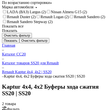
По возрастанию сортировки
Марка автомобиля
LADA (ВАЗ) Largus (
2
)
Nissan Almera G15 (
2
)
Renault Duster (
2
)
Renault Logan (
2
)
Renault Sandero (
2
)
Renault Sandero Stepway (
2
)
Показать все
Показать
Очистить фильтр
Показать
Очистить фильтр
Главная
–
Каталог CC20
–
Каталог товаров SS20 для Renault
–
Renault Kaptur 4х4, 4х2 | SS20
–
Kaptur 4х4, 4х2 Буферы хода сжатия SS20 | SS20
Kaptur 4х4, 4х2 Буферы хода сжатия
SS20 | SS20
2 товара
Фильтр