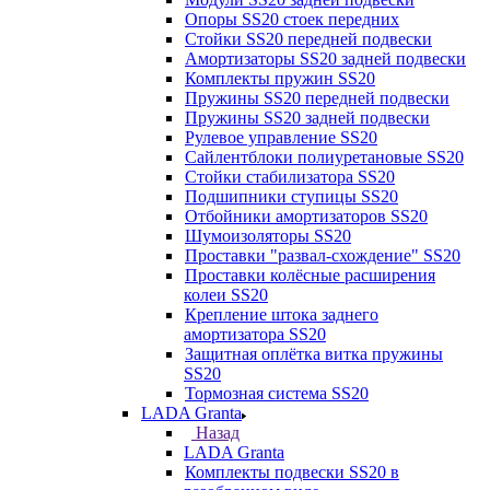
Опоры SS20 стоек передних
Стойки SS20 передней подвески
Амортизаторы SS20 задней подвески
Комплекты пружин SS20
Пружины SS20 передней подвески
Пружины SS20 задней подвески
Рулевое управление SS20
Сайлентблоки полиуретановые SS20
Стойки стабилизатора SS20
Подшипники ступицы SS20
Отбойники амортизаторов SS20
Шумоизоляторы SS20
Проставки "развал-схождение" SS20
Проставки колёсные расширения
колеи SS20
Крепление штока заднего
амортизатора SS20
Защитная оплётка витка пружины
SS20
Тормозная система SS20
LADA Granta
Назад
LADA Granta
Комплекты подвески SS20 в