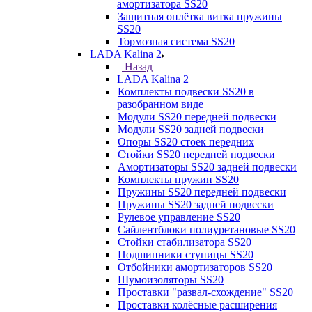
амортизатора SS20
Защитная оплётка витка пружины
SS20
Тормозная система SS20
LADA Kalina 2
Назад
LADA Kalina 2
Комплекты подвески SS20 в
разобранном виде
Модули SS20 передней подвески
Модули SS20 задней подвески
Опоры SS20 стоек передних
Стойки SS20 передней подвески
Амортизаторы SS20 задней подвески
Комплекты пружин SS20
Пружины SS20 передней подвески
Пружины SS20 задней подвески
Рулевое управление SS20
Сайлентблоки полиуретановые SS20
Стойки стабилизатора SS20
Подшипники ступицы SS20
Отбойники амортизаторов SS20
Шумоизоляторы SS20
Проставки "развал-схождение" SS20
Проставки колёсные расширения