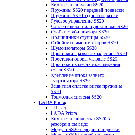
Комплекты пружин SS20
Пружины SS20 передней подвески
Пружины SS20 задней подвески
Рулевое управление SS20
Сайлентблоки полиуретановые SS20
Стойки стабилизатора SS20
Подшипники ступицы SS20
Отбойники амортизаторов SS20
Шумоизоляторы SS20
Проставки "развал-схождение" SS20
Проставки опоры угловые SS20
Проставки колёсные расширения
колеи SS20
Крепление штока заднего
амортизатора SS20
Защитная оплётка витка пружины
SS20
Тормозная система SS20
LADA Priora
Назад
LADA Priora
Комплекты подвески SS20 в
разобранном виде
Модули SS20 передней подвески
Модули SS20 задней подвески