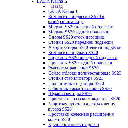
LADA Kalina 1
Назад
LADA Kalina 1
Комплекты подвески SS20 в
разобранном виде
Модули SS20 передней подвески
Модули SS20 задней подвески
Опоры SS20 стоек передних
Стойки SS20 передней подвески
Амортизаторы SS20 задней подвески
Комплекты пружин SS20
Пружины SS20 передней подвески
Пружины SS20 задней подвески
Рулевое управление SS20
Сайлентблоки полиуретановые SS20
Стойки стабилизатора SS20
Подшипники ступицы SS20
Отбойники амортизаторов SS20
Шумоизоляторы SS20
Проставки "развал-схождение" SS20
Защитная проставка для усиления
кузова SS20
Проставки колёсные расширения
колеи SS20
Крепление штока заднего