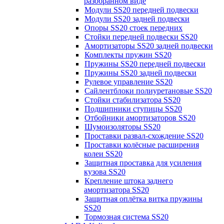
разобранном виде
Модули SS20 передней подвески
Модули SS20 задней подвески
Опоры SS20 стоек передних
Стойки передней подвески SS20
Амортизаторы SS20 задней подвески
Комплекты пружин SS20
Пружины SS20 передней подвески
Пружины SS20 задней подвески
Рулевое управление SS20
Сайлентблоки полиуретановые SS20
Стойки стабилизатора SS20
Подшипники ступицы SS20
Отбойники амортизаторов SS20
Шумоизоляторы SS20
Проставки развал-схождение SS20
Проставки колёсные расширения
колеи SS20
Защитная проставка для усиления
кузова SS20
Крепление штока заднего
амортизатора SS20
Защитная оплётка витка пружины
SS20
Тормозная система SS20