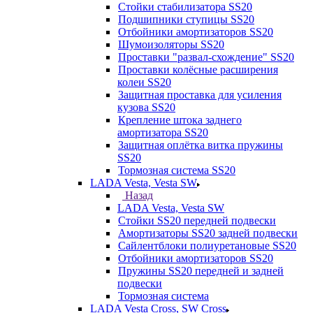
Стойки стабилизатора SS20
Подшипники ступицы SS20
Отбойники амортизаторов SS20
Шумоизоляторы SS20
Проставки "развал-схождение" SS20
Проставки колёсные расширения
колеи SS20
Защитная проставка для усиления
кузова SS20
Крепление штока заднего
амортизатора SS20
Защитная оплётка витка пружины
SS20
Тормозная система SS20
LADA Vesta, Vesta SW
Назад
LADA Vesta, Vesta SW
Стойки SS20 передней подвески
Амортизаторы SS20 задней подвески
Сайлентблоки полиуретановые SS20
Отбойники амортизаторов SS20
Пружины SS20 передней и задней
подвески
Тормозная система
LADA Vesta Cross, SW Cross