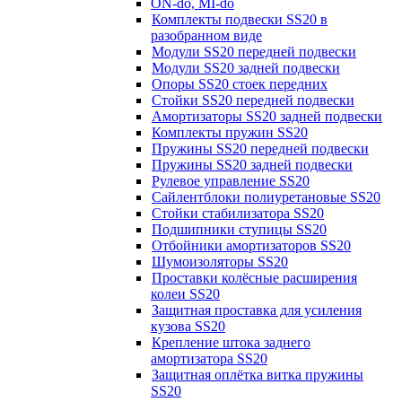
ON-do, MI-do
Комплекты подвески SS20 в
разобранном виде
Модули SS20 передней подвески
Модули SS20 задней подвески
Опоры SS20 стоек передних
Стойки SS20 передней подвески
Амортизаторы SS20 задней подвески
Комплекты пружин SS20
Пружины SS20 передней подвески
Пружины SS20 задней подвески
Рулевое управление SS20
Сайлентблоки полиуретановые SS20
Стойки стабилизатора SS20
Подшипники ступицы SS20
Отбойники амортизаторов SS20
Шумоизоляторы SS20
Проставки колёсные расширения
колеи SS20
Защитная проставка для усиления
кузова SS20
Крепление штока заднего
амортизатора SS20
Защитная оплётка витка пружины
SS20