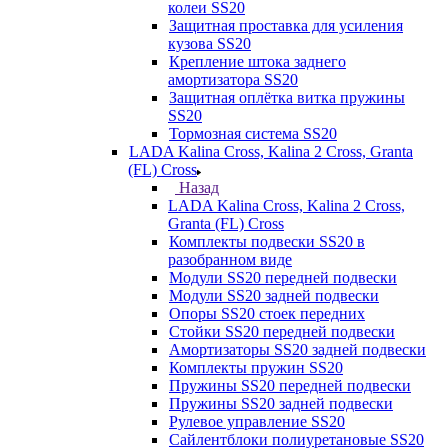
колеи SS20
Защитная проставка для усиления
кузова SS20
Крепление штока заднего
амортизатора SS20
Защитная оплётка витка пружины
SS20
Тормозная система SS20
LADA Kalina Cross, Kalina 2 Cross, Granta
(FL) Cross
Назад
LADA Kalina Cross, Kalina 2 Cross,
Granta (FL) Cross
Комплекты подвески SS20 в
разобранном виде
Модули SS20 передней подвески
Модули SS20 задней подвески
Опоры SS20 стоек передних
Стойки SS20 передней подвески
Амортизаторы SS20 задней подвески
Комплекты пружин SS20
Пружины SS20 передней подвески
Пружины SS20 задней подвески
Рулевое управление SS20
Сайлентблоки полиуретановые SS20