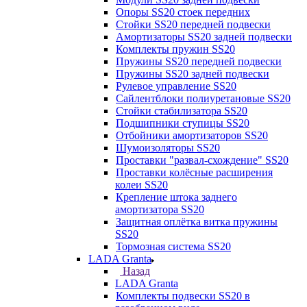
Опоры SS20 стоек передних
Стойки SS20 передней подвески
Амортизаторы SS20 задней подвески
Комплекты пружин SS20
Пружины SS20 передней подвески
Пружины SS20 задней подвески
Рулевое управление SS20
Сайлентблоки полиуретановые SS20
Стойки стабилизатора SS20
Подшипники ступицы SS20
Отбойники амортизаторов SS20
Шумоизоляторы SS20
Проставки "развал-схождение" SS20
Проставки колёсные расширения
колеи SS20
Крепление штока заднего
амортизатора SS20
Защитная оплётка витка пружины
SS20
Тормозная система SS20
LADA Granta
Назад
LADA Granta
Комплекты подвески SS20 в