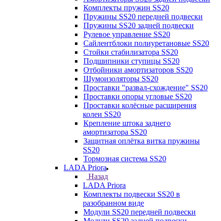
Комплекты пружин SS20
Пружины SS20 передней подвески
Пружины SS20 задней подвески
Рулевое управление SS20
Сайлентблоки полиуретановые SS20
Стойки стабилизатора SS20
Подшипники ступицы SS20
Отбойники амортизаторов SS20
Шумоизоляторы SS20
Проставки "развал-схождение" SS20
Проставки опоры угловые SS20
Проставки колёсные расширения
колеи SS20
Крепление штока заднего
амортизатора SS20
Защитная оплётка витка пружины
SS20
Тормозная система SS20
LADA Priora
Назад
LADA Priora
Комплекты подвески SS20 в
разобранном виде
Модули SS20 передней подвески
Модули SS20 задней подвески