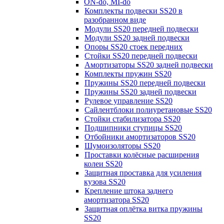
ON-do, MI-do
Комплекты подвески SS20 в
разобранном виде
Модули SS20 передней подвески
Модули SS20 задней подвески
Опоры SS20 стоек передних
Стойки SS20 передней подвески
Амортизаторы SS20 задней подвески
Комплекты пружин SS20
Пружины SS20 передней подвески
Пружины SS20 задней подвески
Рулевое управление SS20
Сайлентблоки полиуретановые SS20
Стойки стабилизатора SS20
Подшипники ступицы SS20
Отбойники амортизаторов SS20
Шумоизоляторы SS20
Проставки колёсные расширения
колеи SS20
Защитная проставка для усиления
кузова SS20
Крепление штока заднего
амортизатора SS20
Защитная оплётка витка пружины
SS20