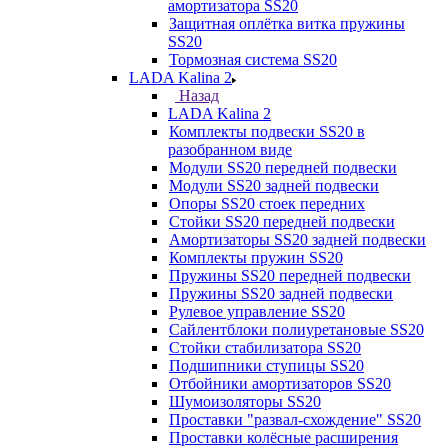
амортизатора SS20
Защитная оплётка витка пружины
SS20
Тормозная система SS20
LADA Kalina 2
Назад
LADA Kalina 2
Комплекты подвески SS20 в
разобранном виде
Модули SS20 передней подвески
Модули SS20 задней подвески
Опоры SS20 стоек передних
Стойки SS20 передней подвески
Амортизаторы SS20 задней подвески
Комплекты пружин SS20
Пружины SS20 передней подвески
Пружины SS20 задней подвески
Рулевое управление SS20
Сайлентблоки полиуретановые SS20
Стойки стабилизатора SS20
Подшипники ступицы SS20
Отбойники амортизаторов SS20
Шумоизоляторы SS20
Проставки "развал-схождение" SS20
Проставки колёсные расширения