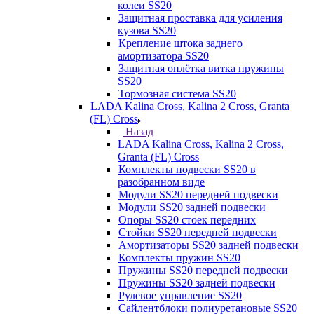
колеи SS20
Защитная проставка для усиления
кузова SS20
Крепление штока заднего
амортизатора SS20
Защитная оплётка витка пружины
SS20
Тормозная система SS20
LADA Kalina Cross, Kalina 2 Cross, Granta
(FL) Cross
Назад
LADA Kalina Cross, Kalina 2 Cross,
Granta (FL) Cross
Комплекты подвески SS20 в
разобранном виде
Модули SS20 передней подвески
Модули SS20 задней подвески
Опоры SS20 стоек передних
Стойки SS20 передней подвески
Амортизаторы SS20 задней подвески
Комплекты пружин SS20
Пружины SS20 передней подвески
Пружины SS20 задней подвески
Рулевое управление SS20
Сайлентблоки полиуретановые SS20