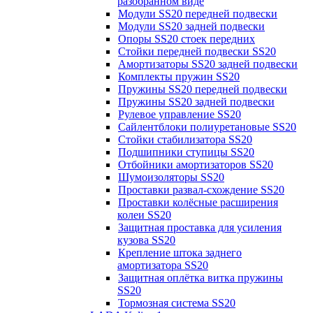
разобранном виде
Модули SS20 передней подвески
Модули SS20 задней подвески
Опоры SS20 стоек передних
Стойки передней подвески SS20
Амортизаторы SS20 задней подвески
Комплекты пружин SS20
Пружины SS20 передней подвески
Пружины SS20 задней подвески
Рулевое управление SS20
Сайлентблоки полиуретановые SS20
Стойки стабилизатора SS20
Подшипники ступицы SS20
Отбойники амортизаторов SS20
Шумоизоляторы SS20
Проставки развал-схождение SS20
Проставки колёсные расширения
колеи SS20
Защитная проставка для усиления
кузова SS20
Крепление штока заднего
амортизатора SS20
Защитная оплётка витка пружины
SS20
Тормозная система SS20