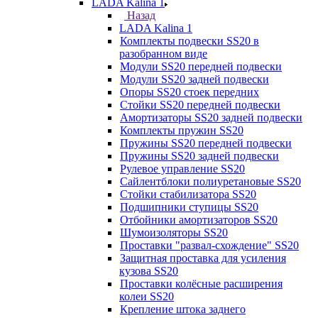
LADA Kalina 1
Назад
LADA Kalina 1
Комплекты подвески SS20 в
разобранном виде
Модули SS20 передней подвески
Модули SS20 задней подвески
Опоры SS20 стоек передних
Стойки SS20 передней подвески
Амортизаторы SS20 задней подвески
Комплекты пружин SS20
Пружины SS20 передней подвески
Пружины SS20 задней подвески
Рулевое управление SS20
Сайлентблоки полиуретановые SS20
Стойки стабилизатора SS20
Подшипники ступицы SS20
Отбойники амортизаторов SS20
Шумоизоляторы SS20
Проставки "развал-схождение" SS20
Защитная проставка для усиления
кузова SS20
Проставки колёсные расширения
колеи SS20
Крепление штока заднего