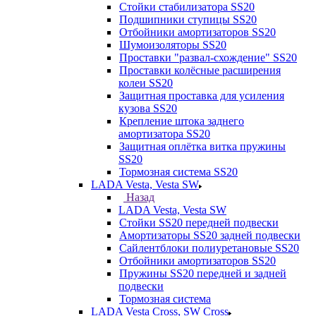
Стойки стабилизатора SS20
Подшипники ступицы SS20
Отбойники амортизаторов SS20
Шумоизоляторы SS20
Проставки "развал-схождение" SS20
Проставки колёсные расширения
колеи SS20
Защитная проставка для усиления
кузова SS20
Крепление штока заднего
амортизатора SS20
Защитная оплётка витка пружины
SS20
Тормозная система SS20
LADA Vesta, Vesta SW
Назад
LADA Vesta, Vesta SW
Стойки SS20 передней подвески
Амортизаторы SS20 задней подвески
Сайлентблоки полиуретановые SS20
Отбойники амортизаторов SS20
Пружины SS20 передней и задней
подвески
Тормозная система
LADA Vesta Cross, SW Cross