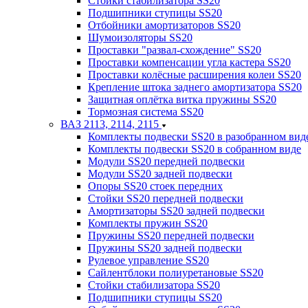
Стойки стабилизатора SS20
Подшипники ступицы SS20
Отбойники амортизаторов SS20
Шумоизоляторы SS20
Проставки "развал-схождение" SS20
Проставки компенсации угла кастера SS20
Проставки колёсные расширения колеи SS20
Крепление штока заднего амортизатора SS20
Защитная оплётка витка пружины SS20
Тормозная система SS20
ВАЗ 2113, 2114, 2115
Комплекты подвески SS20 в разобранном вид
Комплекты подвески SS20 в собранном виде
Модули SS20 передней подвески
Модули SS20 задней подвески
Опоры SS20 стоек передних
Стойки SS20 передней подвески
Амортизаторы SS20 задней подвески
Комплекты пружин SS20
Пружины SS20 передней подвески
Пружины SS20 задней подвески
Рулевое управление SS20
Сайлентблоки полиуретановые SS20
Стойки стабилизатора SS20
Подшипники ступицы SS20