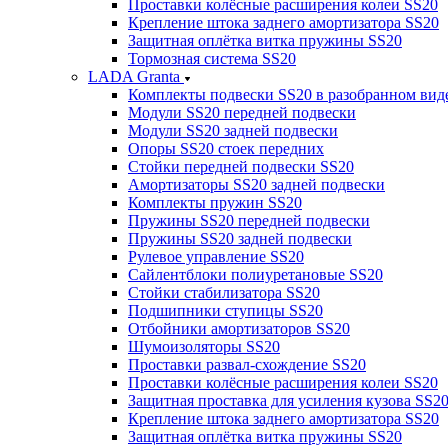
Проставки колёсные расширения колеи SS20
Крепление штока заднего амортизатора SS20
Защитная оплётка витка пружины SS20
Тормозная система SS20
LADA Granta
Комплекты подвески SS20 в разобранном вид
Модули SS20 передней подвески
Модули SS20 задней подвески
Опоры SS20 стоек передних
Стойки передней подвески SS20
Амортизаторы SS20 задней подвески
Комплекты пружин SS20
Пружины SS20 передней подвески
Пружины SS20 задней подвески
Рулевое управление SS20
Сайлентблоки полиуретановые SS20
Стойки стабилизатора SS20
Подшипники ступицы SS20
Отбойники амортизаторов SS20
Шумоизоляторы SS20
Проставки развал-схождение SS20
Проставки колёсные расширения колеи SS20
Защитная проставка для усиления кузова SS2
Крепление штока заднего амортизатора SS20
Защитная оплётка витка пружины SS20