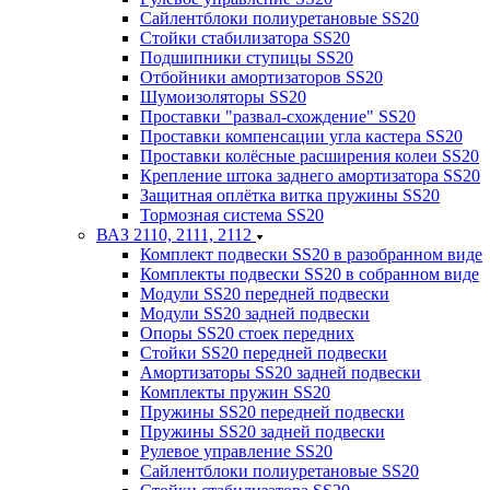
Сайлентблоки полиуретановые SS20
Стойки стабилизатора SS20
Подшипники ступицы SS20
Отбойники амортизаторов SS20
Шумоизоляторы SS20
Проставки "развал-схождение" SS20
Проставки компенсации угла кастера SS20
Проставки колёсные расширения колеи SS20
Крепление штока заднего амортизатора SS20
Защитная оплётка витка пружины SS20
Тормозная система SS20
ВАЗ 2110, 2111, 2112
Комплект подвески SS20 в разобранном виде
Комплекты подвески SS20 в собранном виде
Модули SS20 передней подвески
Модули SS20 задней подвески
Опоры SS20 стоек передних
Стойки SS20 передней подвески
Амортизаторы SS20 задней подвески
Комплекты пружин SS20
Пружины SS20 передней подвески
Пружины SS20 задней подвески
Рулевое управление SS20
Сайлентблоки полиуретановые SS20