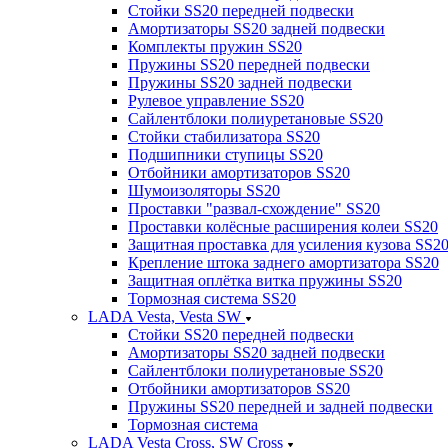
Стойки SS20 передней подвески
Амортизаторы SS20 задней подвески
Комплекты пружин SS20
Пружины SS20 передней подвески
Пружины SS20 задней подвески
Рулевое управление SS20
Сайлентблоки полиуретановые SS20
Стойки стабилизатора SS20
Подшипники ступицы SS20
Отбойники амортизаторов SS20
Шумоизоляторы SS20
Проставки "развал-схождение" SS20
Проставки колёсные расширения колеи SS20
Защитная проставка для усиления кузова SS2
Крепление штока заднего амортизатора SS20
Защитная оплётка витка пружины SS20
Тормозная система SS20
LADA Vesta, Vesta SW
Стойки SS20 передней подвески
Амортизаторы SS20 задней подвески
Сайлентблоки полиуретановые SS20
Отбойники амортизаторов SS20
Пружины SS20 передней и задней подвески
Тормозная система
LADA Vesta Cross, SW Cross