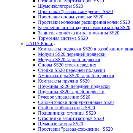
Отбойники амортизаторов SS20
Шумоизоляторы SS20
Проставки "развал-схождение" SS20
Проставки опоры угловые SS20
Проставки колёсные расширения колеи SS20
Крепление штока заднего амортизатора SS20
Защитная оплётка витка пружины SS20
Тормозная система SS20
LADA Priora
Комплекты подвески SS20 в разобранном вид
Модули SS20 передней подвески
Модули SS20 задней подвески
Опоры SS20 стоек передних
Стойки SS20 передней подвески
Амортизаторы SS20 задней подвески
Комплекты пружин SS20
Пружины SS20 передней подвески
Пружины SS20 задней подвески
Рулевое управление SS20
Сайлентблоки полиуретановые SS20
Стойки стабилизатора SS20
Подшипники ступицы SS20
Отбойники амортизаторов SS20
Шумоизоляторы SS20
Проставки "развал-схождение" SS20