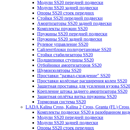
Модули SS20 передней подвески
Модули SS20 задней подвески
Опоры SS20 стоек передних
Стойки SS20 передней подвески
Амортизаторы SS20 задней подвески
Комплекты пружин SS20
Пружины SS20 передней подвески
Пружины SS20 задней подвески
Рулевое управление SS20
Сайлентблоки полиуретановые SS20
Стойки стабилизатора SS20
Подшипники ступицы SS20
Отбойники амортизаторов SS20
Шумоизоляторы SS20
Проставки "развал-схождение" SS20
Проставки колёсные расширения колеи SS20
Защитная проставка для усиления кузова SS2
Крепление штока заднего амортизатора SS20
Защитная оплётка витка пружины SS20
Тормозная система SS20
LADA Kalina Cross, Kalina 2 Cross, Granta (FL) Cros
Комплекты подвески SS20 в разобранном вид
Модули SS20 передней подвески
Модули SS20 задней подвески
Опоры SS20 стоек передних