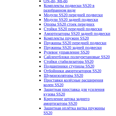
ON-do, MI-do
Комплекты подвески SS20 в
разобранном виде
Модули SS20 передней подвески
Модули SS20 задней подвески
Опоры SS20 стоек передних
Стойки SS20 передней подвески
Амортизаторы SS20 задней подвески
Комплекты пружин SS20
Пружины SS20 передней подвески
Пружины SS20 задней подвески
Рулевое управление SS20
Сайлентблоки полиуретановые SS20
Стойки стабилизатора SS20
Подшипники ступицы SS20
Отбойники амортизаторов SS20
Шумоизоляторы SS20
Проставки колёсные расширения
колеи SS20
Защитная проставка для усиления
кузова SS20
Крепление штока заднего
амортизатора SS20
Защитная оплётка витка пружины
SS20