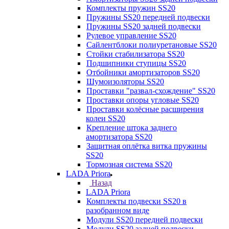
Комплекты пружин SS20
Пружины SS20 передней подвески
Пружины SS20 задней подвески
Рулевое управление SS20
Сайлентблоки полиуретановые SS20
Стойки стабилизатора SS20
Подшипники ступицы SS20
Отбойники амортизаторов SS20
Шумоизоляторы SS20
Проставки "развал-схождение" SS20
Проставки опоры угловые SS20
Проставки колёсные расширения
колеи SS20
Крепление штока заднего
амортизатора SS20
Защитная оплётка витка пружины
SS20
Тормозная система SS20
LADA Priora
Назад
LADA Priora
Комплекты подвески SS20 в
разобранном виде
Модули SS20 передней подвески
Модули SS20 задней подвески