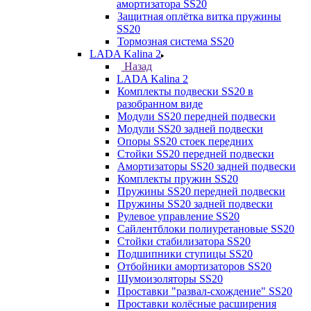
амортизатора SS20
Защитная оплётка витка пружины
SS20
Тормозная система SS20
LADA Kalina 2
Назад
LADA Kalina 2
Комплекты подвески SS20 в
разобранном виде
Модули SS20 передней подвески
Модули SS20 задней подвески
Опоры SS20 стоек передних
Стойки SS20 передней подвески
Амортизаторы SS20 задней подвески
Комплекты пружин SS20
Пружины SS20 передней подвески
Пружины SS20 задней подвески
Рулевое управление SS20
Сайлентблоки полиуретановые SS20
Стойки стабилизатора SS20
Подшипники ступицы SS20
Отбойники амортизаторов SS20
Шумоизоляторы SS20
Проставки "развал-схождение" SS20
Проставки колёсные расширения