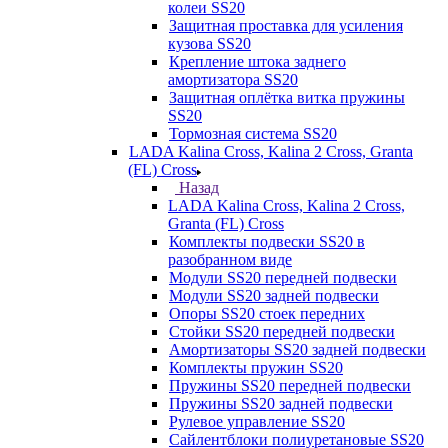
колеи SS20
Защитная проставка для усиления
кузова SS20
Крепление штока заднего
амортизатора SS20
Защитная оплётка витка пружины
SS20
Тормозная система SS20
LADA Kalina Cross, Kalina 2 Cross, Granta
(FL) Cross
Назад
LADA Kalina Cross, Kalina 2 Cross,
Granta (FL) Cross
Комплекты подвески SS20 в
разобранном виде
Модули SS20 передней подвески
Модули SS20 задней подвески
Опоры SS20 стоек передних
Стойки SS20 передней подвески
Амортизаторы SS20 задней подвески
Комплекты пружин SS20
Пружины SS20 передней подвески
Пружины SS20 задней подвески
Рулевое управление SS20
Сайлентблоки полиуретановые SS20