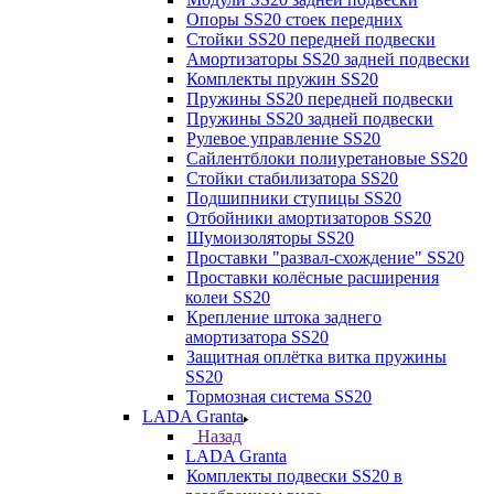
Опоры SS20 стоек передних
Стойки SS20 передней подвески
Амортизаторы SS20 задней подвески
Комплекты пружин SS20
Пружины SS20 передней подвески
Пружины SS20 задней подвески
Рулевое управление SS20
Сайлентблоки полиуретановые SS20
Стойки стабилизатора SS20
Подшипники ступицы SS20
Отбойники амортизаторов SS20
Шумоизоляторы SS20
Проставки "развал-схождение" SS20
Проставки колёсные расширения
колеи SS20
Крепление штока заднего
амортизатора SS20
Защитная оплётка витка пружины
SS20
Тормозная система SS20
LADA Granta
Назад
LADA Granta
Комплекты подвески SS20 в