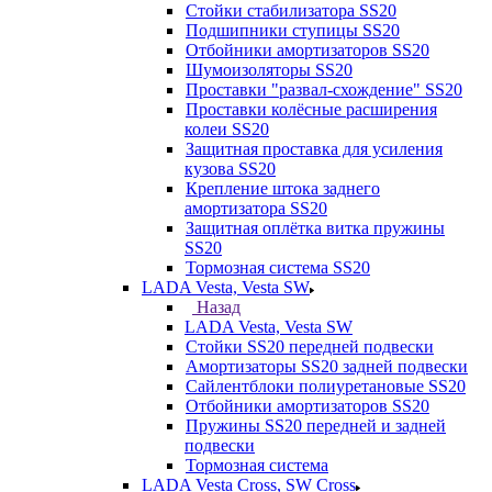
Стойки стабилизатора SS20
Подшипники ступицы SS20
Отбойники амортизаторов SS20
Шумоизоляторы SS20
Проставки "развал-схождение" SS20
Проставки колёсные расширения
колеи SS20
Защитная проставка для усиления
кузова SS20
Крепление штока заднего
амортизатора SS20
Защитная оплётка витка пружины
SS20
Тормозная система SS20
LADA Vesta, Vesta SW
Назад
LADA Vesta, Vesta SW
Стойки SS20 передней подвески
Амортизаторы SS20 задней подвески
Сайлентблоки полиуретановые SS20
Отбойники амортизаторов SS20
Пружины SS20 передней и задней
подвески
Тормозная система
LADA Vesta Cross, SW Cross