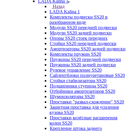
LADA Kalina 1
Назад
LADA Kalina 1
Комплекты подвески SS20 в
разобранном виде
Модули SS20 передней подвески
Модули SS20 задней подвески
Опоры SS20 стоек передних
Стойки SS20 передней подвески
Амортизаторы SS20 задней подвески
Комплекты пружин SS20
Пружины SS20 передней подвески
Пружины SS20 задней подвески
Рулевое управление SS20
Сайлентблоки полиуретановые SS20
Стойки стабилизатора SS20
Подшипники ступицы SS20
Отбойники амортизаторов SS20
Шумоизоляторы SS20
Проставки "развал-схождение" SS20
Защитная проставка для усиления
кузова SS20
Проставки колёсные расширения
колеи SS20
Крепление штока заднего