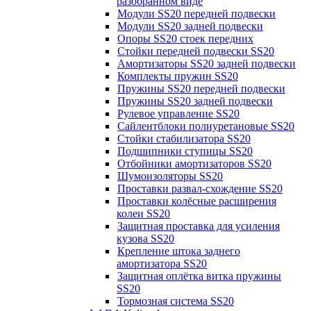
разобранном виде
Модули SS20 передней подвески
Модули SS20 задней подвески
Опоры SS20 стоек передних
Стойки передней подвески SS20
Амортизаторы SS20 задней подвески
Комплекты пружин SS20
Пружины SS20 передней подвески
Пружины SS20 задней подвески
Рулевое управление SS20
Сайлентблоки полиуретановые SS20
Стойки стабилизатора SS20
Подшипники ступицы SS20
Отбойники амортизаторов SS20
Шумоизоляторы SS20
Проставки развал-схождение SS20
Проставки колёсные расширения
колеи SS20
Защитная проставка для усиления
кузова SS20
Крепление штока заднего
амортизатора SS20
Защитная оплётка витка пружины
SS20
Тормозная система SS20