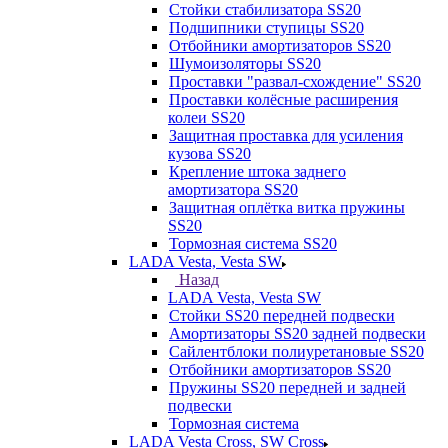
Стойки стабилизатора SS20
Подшипники ступицы SS20
Отбойники амортизаторов SS20
Шумоизоляторы SS20
Проставки "развал-схождение" SS20
Проставки колёсные расширения
колеи SS20
Защитная проставка для усиления
кузова SS20
Крепление штока заднего
амортизатора SS20
Защитная оплётка витка пружины
SS20
Тормозная система SS20
LADA Vesta, Vesta SW
Назад
LADA Vesta, Vesta SW
Стойки SS20 передней подвески
Амортизаторы SS20 задней подвески
Сайлентблоки полиуретановые SS20
Отбойники амортизаторов SS20
Пружины SS20 передней и задней
подвески
Тормозная система
LADA Vesta Cross, SW Cross