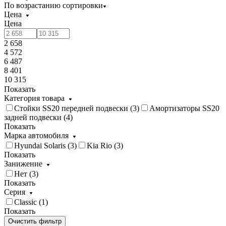
По возрастанию сортировки
Цена
Цена
2 658
4 572
6 487
8 401
10 315
Показать
Категория товара
Стойки SS20 передней подвески (
3
)
Амортизаторы SS20
задней подвески (
4
)
Показать
Марка автомобиля
Hyundai Solaris (
3
)
Kia Rio (
3
)
Показать
Занижение
Нет (
3
)
Показать
Серия
Classic (
1
)
Показать
Очистить фильтр