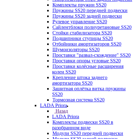
Комплекты пружин SS20
Пружины SS20 передней подвески
Пружины SS20 задней подвески
Рулевое управление SS20
Сайлентблоки полиуретановые SS20
Стойки стабилизатора SS20
Подшипники ступицы SS20
Отбойники амортизаторов SS20
Шумоизоляторы SS20
Проставки "развал-схождение" SS20
Проставки опоры угловые SS20
Проставки колёсные расширения
колеи SS20
Крепление штока заднего
амортизатора SS20
Защитная оплётка витка пружины
SS20
Тормозная система SS20
LADA Priora
Назад
LADA Priora
Комплекты подвески SS20 в
разобранном виде
Модули SS20 передней подвески
Модули SS20 задней подвески