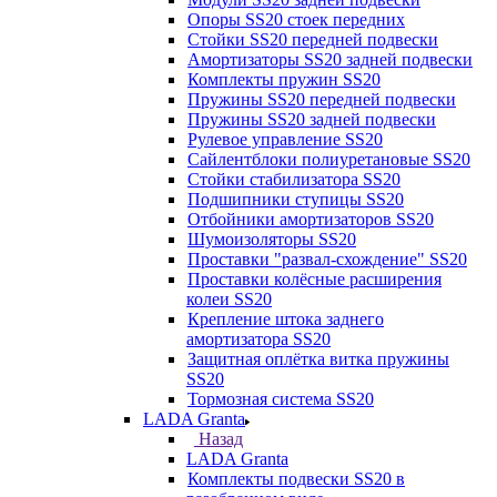
Опоры SS20 стоек передних
Стойки SS20 передней подвески
Амортизаторы SS20 задней подвески
Комплекты пружин SS20
Пружины SS20 передней подвески
Пружины SS20 задней подвески
Рулевое управление SS20
Сайлентблоки полиуретановые SS20
Стойки стабилизатора SS20
Подшипники ступицы SS20
Отбойники амортизаторов SS20
Шумоизоляторы SS20
Проставки "развал-схождение" SS20
Проставки колёсные расширения
колеи SS20
Крепление штока заднего
амортизатора SS20
Защитная оплётка витка пружины
SS20
Тормозная система SS20
LADA Granta
Назад
LADA Granta
Комплекты подвески SS20 в