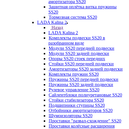
амортизатора SS20
Защитная оплётка витка пружины
SS20
Тормозная система SS20
LADA Kalina 2
Назад
LADA Kalina 2
Комплекты подвески SS20 в
разобранном виде
Модули SS20 передней подвески
Модули SS20 задней подвески
Опоры SS20 стоек передних
Стойки SS20 передней подвески
Амортизаторы SS20 задней подвески
Комплекты пружин SS20
Пружины SS20 передней подвески
Пружины SS20 задней подвески
Рулевое управление SS20
Сайлентблоки полиуретановые SS20
Стойки стабилизатора SS20
Подшипники ступицы SS20
Отбойники амортизаторов SS20
Шумоизоляторы SS20
Проставки "развал-схождение" SS20
Проставки колёсные расширения