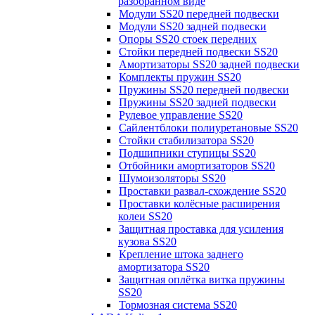
разобранном виде
Модули SS20 передней подвески
Модули SS20 задней подвески
Опоры SS20 стоек передних
Стойки передней подвески SS20
Амортизаторы SS20 задней подвески
Комплекты пружин SS20
Пружины SS20 передней подвески
Пружины SS20 задней подвески
Рулевое управление SS20
Сайлентблоки полиуретановые SS20
Стойки стабилизатора SS20
Подшипники ступицы SS20
Отбойники амортизаторов SS20
Шумоизоляторы SS20
Проставки развал-схождение SS20
Проставки колёсные расширения
колеи SS20
Защитная проставка для усиления
кузова SS20
Крепление штока заднего
амортизатора SS20
Защитная оплётка витка пружины
SS20
Тормозная система SS20