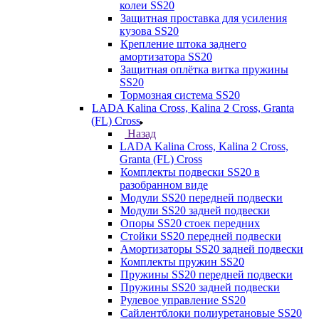
колеи SS20
Защитная проставка для усиления
кузова SS20
Крепление штока заднего
амортизатора SS20
Защитная оплётка витка пружины
SS20
Тормозная система SS20
LADA Kalina Cross, Kalina 2 Cross, Granta
(FL) Cross
Назад
LADA Kalina Cross, Kalina 2 Cross,
Granta (FL) Cross
Комплекты подвески SS20 в
разобранном виде
Модули SS20 передней подвески
Модули SS20 задней подвески
Опоры SS20 стоек передних
Стойки SS20 передней подвески
Амортизаторы SS20 задней подвески
Комплекты пружин SS20
Пружины SS20 передней подвески
Пружины SS20 задней подвески
Рулевое управление SS20
Сайлентблоки полиуретановые SS20