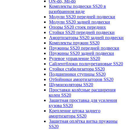
ON-do, MI-do
Комплекты подвески SS20 в
разобранном виде
Модули SS20 передней подвески
Модули SS20 задней подвески
Опоры SS20 стоек передних
Стойки SS20 передней подвески
Амортизаторы SS20 задней подвески
Комплекты пружин SS20
Пружины SS20 передней подвески
Пружины SS20 задней подвески
Рулевое управление SS20
Сайлентблоки полиуретановые SS20
Стойки стабилизатора SS20
Подшипники ступицы SS20
Отбойники амортизаторов SS20
Шумоизоляторы SS20
Проставки колёсные расширения
колеи SS20
Защитная проставка для усиления
кузова SS20
Крепление штока заднего
амортизатора SS20
Защитная оплётка витка пружины
SS20