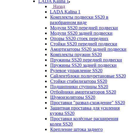
LADA Kalina 1
Назад
LADA Kalina 1
Комплекты подвески SS20 в
разобранном виде
Модули SS20 передней подвески
Модули SS20 задней подвески
Опоры SS20 стоек передних
Стойки SS20 передней подвески
Амортизаторы SS20 задней подвески
Комплекты пружин SS20
Пружины SS20 передней подвески
Пружины SS20 задней подвески
Рулевое управление SS20
Сайлентблоки полиуретановые SS20
Стойки стабилизатора SS20
Подшипники ступицы SS20
Отбойники амортизаторов SS20
Шумоизоляторы SS20
Проставки "развал-схождение" SS20
Защитная проставка для усиления
кузова SS20
Проставки колёсные расширения
колеи SS20
Крепление штока заднего