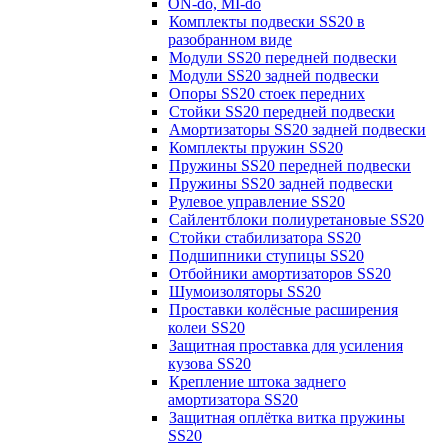
ON-do, MI-do
Комплекты подвески SS20 в
разобранном виде
Модули SS20 передней подвески
Модули SS20 задней подвески
Опоры SS20 стоек передних
Стойки SS20 передней подвески
Амортизаторы SS20 задней подвески
Комплекты пружин SS20
Пружины SS20 передней подвески
Пружины SS20 задней подвески
Рулевое управление SS20
Сайлентблоки полиуретановые SS20
Стойки стабилизатора SS20
Подшипники ступицы SS20
Отбойники амортизаторов SS20
Шумоизоляторы SS20
Проставки колёсные расширения
колеи SS20
Защитная проставка для усиления
кузова SS20
Крепление штока заднего
амортизатора SS20
Защитная оплётка витка пружины
SS20