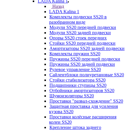
LADA Kalina 1
Назад
LADA Kalina 1
Комплекты подвески SS20 в
разобранном виде
Модули SS20 передней подвески
Модули SS20 задней подвески
Опоры SS20 стоек передних
Стойки SS20 передней подвески
Амортизаторы SS20 задней подвески
Комплекты пружин SS20
Пружины SS20 передней подвески
Пружины SS20 задней подвески
Рулевое управление SS20
Сайлентблоки полиуретановые SS20
Стойки стабилизатора SS20
Подшипники ступицы SS20
Отбойники амортизаторов SS20
Шумоизоляторы SS20
Проставки "развал-схождение" SS20
Защитная проставка для усиления
кузова SS20
Проставки колёсные расширения
колеи SS20
Крепление штока заднего