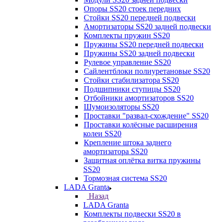
Опоры SS20 стоек передних
Стойки SS20 передней подвески
Амортизаторы SS20 задней подвески
Комплекты пружин SS20
Пружины SS20 передней подвески
Пружины SS20 задней подвески
Рулевое управление SS20
Сайлентблоки полиуретановые SS20
Стойки стабилизатора SS20
Подшипники ступицы SS20
Отбойники амортизаторов SS20
Шумоизоляторы SS20
Проставки "развал-схождение" SS20
Проставки колёсные расширения
колеи SS20
Крепление штока заднего
амортизатора SS20
Защитная оплётка витка пружины
SS20
Тормозная система SS20
LADA Granta
Назад
LADA Granta
Комплекты подвески SS20 в