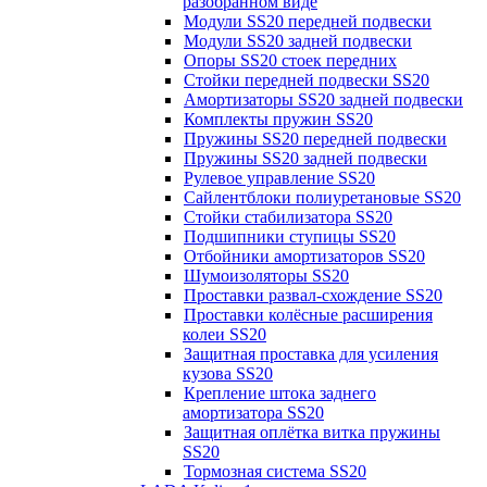
разобранном виде
Модули SS20 передней подвески
Модули SS20 задней подвески
Опоры SS20 стоек передних
Стойки передней подвески SS20
Амортизаторы SS20 задней подвески
Комплекты пружин SS20
Пружины SS20 передней подвески
Пружины SS20 задней подвески
Рулевое управление SS20
Сайлентблоки полиуретановые SS20
Стойки стабилизатора SS20
Подшипники ступицы SS20
Отбойники амортизаторов SS20
Шумоизоляторы SS20
Проставки развал-схождение SS20
Проставки колёсные расширения
колеи SS20
Защитная проставка для усиления
кузова SS20
Крепление штока заднего
амортизатора SS20
Защитная оплётка витка пружины
SS20
Тормозная система SS20