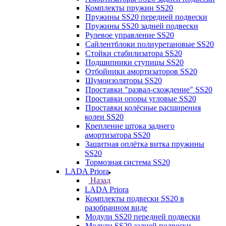
Комплекты пружин SS20
Пружины SS20 передней подвески
Пружины SS20 задней подвески
Рулевое управление SS20
Сайлентблоки полиуретановые SS20
Стойки стабилизатора SS20
Подшипники ступицы SS20
Отбойники амортизаторов SS20
Шумоизоляторы SS20
Проставки "развал-схождение" SS20
Проставки опоры угловые SS20
Проставки колёсные расширения
колеи SS20
Крепление штока заднего
амортизатора SS20
Защитная оплётка витка пружины
SS20
Тормозная система SS20
LADA Priora
Назад
LADA Priora
Комплекты подвески SS20 в
разобранном виде
Модули SS20 передней подвески
Модули SS20 задней подвески