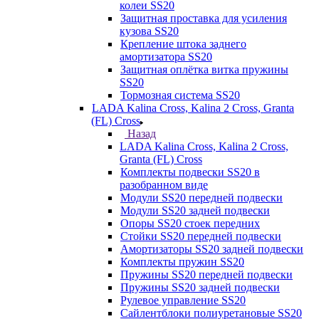
колеи SS20
Защитная проставка для усиления
кузова SS20
Крепление штока заднего
амортизатора SS20
Защитная оплётка витка пружины
SS20
Тормозная система SS20
LADA Kalina Cross, Kalina 2 Cross, Granta
(FL) Cross
Назад
LADA Kalina Cross, Kalina 2 Cross,
Granta (FL) Cross
Комплекты подвески SS20 в
разобранном виде
Модули SS20 передней подвески
Модули SS20 задней подвески
Опоры SS20 стоек передних
Стойки SS20 передней подвески
Амортизаторы SS20 задней подвески
Комплекты пружин SS20
Пружины SS20 передней подвески
Пружины SS20 задней подвески
Рулевое управление SS20
Сайлентблоки полиуретановые SS20