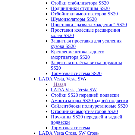
Стойки стабилизатора SS20
Подшипники ступицы SS20
Отбойники амортизаторов SS20
Шумоизоляторы SS20
Проставки "развал-схождение" SS20
Проставки колёсные расширения
колеи SS20
Защитная проставка для усиления
кузова SS20
Крепление штока заднего
амортизатора SS20
Защитная оплётка витка пружины
SS20
Тормозная система SS20
LADA Vesta, Vesta SW
Назад
LADA Vesta, Vesta SW
Стойки SS20 передней подвески
Амортизаторы SS20 задней подвески
Сайлентблоки полиуретановые SS20
Отбойники амортизаторов SS20
Пружины SS20 передней и задней
подвески
Тормозная система
LADA Vesta Cross, SW Cross