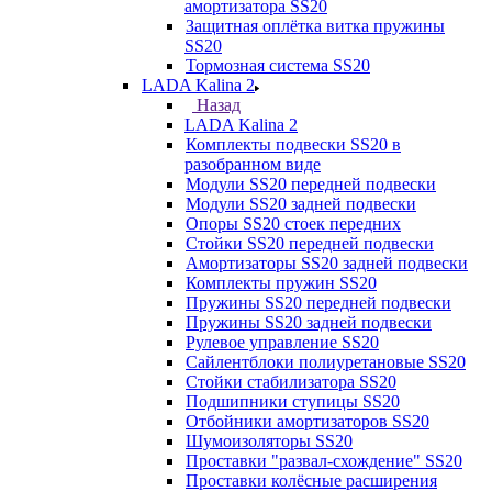
амортизатора SS20
Защитная оплётка витка пружины
SS20
Тормозная система SS20
LADA Kalina 2
Назад
LADA Kalina 2
Комплекты подвески SS20 в
разобранном виде
Модули SS20 передней подвески
Модули SS20 задней подвески
Опоры SS20 стоек передних
Стойки SS20 передней подвески
Амортизаторы SS20 задней подвески
Комплекты пружин SS20
Пружины SS20 передней подвески
Пружины SS20 задней подвески
Рулевое управление SS20
Сайлентблоки полиуретановые SS20
Стойки стабилизатора SS20
Подшипники ступицы SS20
Отбойники амортизаторов SS20
Шумоизоляторы SS20
Проставки "развал-схождение" SS20
Проставки колёсные расширения