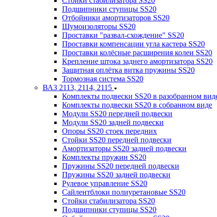
Стойки стабилизатора SS20
Подшипники ступицы SS20
Отбойники амортизаторов SS20
Шумоизоляторы SS20
Проставки "развал-схождение" SS20
Проставки компенсации угла кастера SS20
Проставки колёсные расширения колеи SS20
Крепление штока заднего амортизатора SS20
Защитная оплётка витка пружины SS20
Тормозная система SS20
ВАЗ 2113, 2114, 2115
Комплекты подвески SS20 в разобранном вид
Комплекты подвески SS20 в собранном виде
Модули SS20 передней подвески
Модули SS20 задней подвески
Опоры SS20 стоек передних
Стойки SS20 передней подвески
Амортизаторы SS20 задней подвески
Комплекты пружин SS20
Пружины SS20 передней подвески
Пружины SS20 задней подвески
Рулевое управление SS20
Сайлентблоки полиуретановые SS20
Стойки стабилизатора SS20
Подшипники ступицы SS20