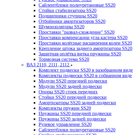
Сайлентблоки полиуретановые SS20
Стойки стабилизатора SS20
Подшипники ступицы SS20
Отбойники амортизаторов SS20
Шумоизоляторы SS20
Проставки "развал-схождение" SS20
Проставки компенсации угла кастера SS20
Проставки колёсные расширения колеи SS20
Крепление штока заднего амортизатора SS20
Защитная оплётка витка пружины SS20
Тормозная система SS20
ВАЗ 2110, 2111, 2112
Комплект подвески SS20 в разобранном виде
Комплекты подвески SS20 в собранном виде
Модули SS20 передней подвески
Модули SS20 задней подвески
Опоры SS20 стоек передних
Стойки SS20 передней подвески
Амортизаторы SS20 задней подвески
Комплекты пружин SS20
Пружины SS20 передней подвески
Пружины SS20 задней подвески
Рулевое управление SS20
Сайлентблоки полиуретановые SS20