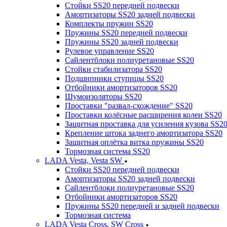
Стойки SS20 передней подвески
Амортизаторы SS20 задней подвески
Комплекты пружин SS20
Пружины SS20 передней подвески
Пружины SS20 задней подвески
Рулевое управление SS20
Сайлентблоки полиуретановые SS20
Стойки стабилизатора SS20
Подшипники ступицы SS20
Отбойники амортизаторов SS20
Шумоизоляторы SS20
Проставки "развал-схождение" SS20
Проставки колёсные расширения колеи SS20
Защитная проставка для усиления кузова SS2
Крепление штока заднего амортизатора SS20
Защитная оплётка витка пружины SS20
Тормозная система SS20
LADA Vesta, Vesta SW
Стойки SS20 передней подвески
Амортизаторы SS20 задней подвески
Сайлентблоки полиуретановые SS20
Отбойники амортизаторов SS20
Пружины SS20 передней и задней подвески
Тормозная система
LADA Vesta Cross, SW Cross