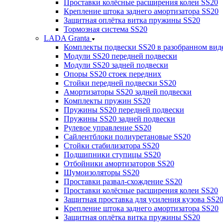
Проставки колёсные расширения колеи SS20
Крепление штока заднего амортизатора SS20
Защитная оплётка витка пружины SS20
Тормозная система SS20
LADA Granta
Комплекты подвески SS20 в разобранном вид
Модули SS20 передней подвески
Модули SS20 задней подвески
Опоры SS20 стоек передних
Стойки передней подвески SS20
Амортизаторы SS20 задней подвески
Комплекты пружин SS20
Пружины SS20 передней подвески
Пружины SS20 задней подвески
Рулевое управление SS20
Сайлентблоки полиуретановые SS20
Стойки стабилизатора SS20
Подшипники ступицы SS20
Отбойники амортизаторов SS20
Шумоизоляторы SS20
Проставки развал-схождение SS20
Проставки колёсные расширения колеи SS20
Защитная проставка для усиления кузова SS2
Крепление штока заднего амортизатора SS20
Защитная оплётка витка пружины SS20