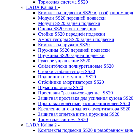
Тормозная система SS20
LADA Kalina 1
Комплекты подвески SS20 в разобранном вид
Модули SS20 передней подвески
Модули SS20 задней подвески
Опоры SS20 стоек передних
Стойки SS20 передней подвески
Амортизаторы SS20 задней подвески
Комплекты пружин SS20
Пружины SS20 передней подвески
Пружины SS20 задней подвески
Рулевое управление SS20
Сайлентблоки полиуретановые SS20
Стойки стабилизатора SS20
Подшипники ступицы SS20
Отбойники амортизаторов SS20
Шумоизоляторы SS20
Проставки "развал-схождение" SS20
Защитная проставка для усиления кузова SS2
Проставки колёсные расширения колеи SS20
Крепление штока заднего амортизатора SS20
Защитная оплётка витка пружины SS20
Тормозная система SS20
LADA Kalina 2
Комплекты подвески SS20 в разобранном вид