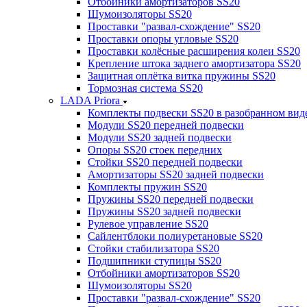
Отбойники амортизаторов SS20
Шумоизоляторы SS20
Проставки "развал-схождение" SS20
Проставки опоры угловые SS20
Проставки колёсные расширения колеи SS20
Крепление штока заднего амортизатора SS20
Защитная оплётка витка пружины SS20
Тормозная система SS20
LADA Priora
Комплекты подвески SS20 в разобранном вид
Модули SS20 передней подвески
Модули SS20 задней подвески
Опоры SS20 стоек передних
Стойки SS20 передней подвески
Амортизаторы SS20 задней подвески
Комплекты пружин SS20
Пружины SS20 передней подвески
Пружины SS20 задней подвески
Рулевое управление SS20
Сайлентблоки полиуретановые SS20
Стойки стабилизатора SS20
Подшипники ступицы SS20
Отбойники амортизаторов SS20
Шумоизоляторы SS20
Проставки "развал-схождение" SS20