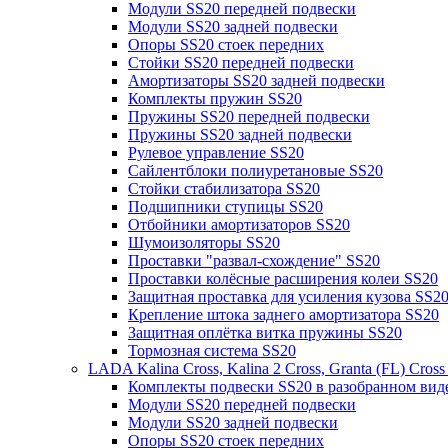
Модули SS20 передней подвески
Модули SS20 задней подвески
Опоры SS20 стоек передних
Стойки SS20 передней подвески
Амортизаторы SS20 задней подвески
Комплекты пружин SS20
Пружины SS20 передней подвески
Пружины SS20 задней подвески
Рулевое управление SS20
Сайлентблоки полиуретановые SS20
Стойки стабилизатора SS20
Подшипники ступицы SS20
Отбойники амортизаторов SS20
Шумоизоляторы SS20
Проставки "развал-схождение" SS20
Проставки колёсные расширения колеи SS20
Защитная проставка для усиления кузова SS2
Крепление штока заднего амортизатора SS20
Защитная оплётка витка пружины SS20
Тормозная система SS20
LADA Kalina Cross, Kalina 2 Cross, Granta (FL) Cros
Комплекты подвески SS20 в разобранном вид
Модули SS20 передней подвески
Модули SS20 задней подвески
Опоры SS20 стоек передних