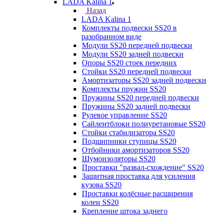
LADA Kalina 1
Назад
LADA Kalina 1
Комплекты подвески SS20 в
разобранном виде
Модули SS20 передней подвески
Модули SS20 задней подвески
Опоры SS20 стоек передних
Стойки SS20 передней подвески
Амортизаторы SS20 задней подвески
Комплекты пружин SS20
Пружины SS20 передней подвески
Пружины SS20 задней подвески
Рулевое управление SS20
Сайлентблоки полиуретановые SS20
Стойки стабилизатора SS20
Подшипники ступицы SS20
Отбойники амортизаторов SS20
Шумоизоляторы SS20
Проставки "развал-схождение" SS20
Защитная проставка для усиления
кузова SS20
Проставки колёсные расширения
колеи SS20
Крепление штока заднего