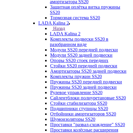
амортизатора SS20
Защитная оплётка витка пружины
SS20
Тормозная система SS20
LADA Kalina 2
Назад
LADA Kalina 2
Комплекты подвески SS20 в
разобранном виде
Модули SS20 передней подвески
Модули SS20 задней подвески
Опоры SS20 стоек передних
Стойки SS20 передней подвески
Амортизаторы SS20 задней подвески
Комплекты пружин SS20
Пружины SS20 передней подвески
Пружины SS20 задней подвески
Рулевое управление SS20
Сайлентблоки полиуретановые SS20
Стойки стабилизатора SS20
Подшипники ступицы SS20
Отбойники амортизаторов SS20
Шумоизоляторы SS20
Проставки "развал-схождение" SS20
Проставки колёсные расширения