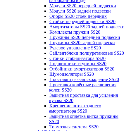
разобранном виде
Модули SS20 передней подвески
Модули SS20 задней подвески
Опоры SS20 стоек передних
Стойки передней подвески SS20
Амортизаторы SS20 задней подвески
Комплекты пружин SS20
Пружины SS20 передней подвески
Пружины SS20 задней подвески
Рулевое управление SS20
Сайлентблоки полиуретановые SS20
Стойки стабилизатора SS20
Подшипники ступицы SS20
Отбойники амортизаторов SS20
Шумоизоляторы SS20
Проставки развал-схождение SS20
Проставки колёсные расширения
колеи SS20
Защитная проставка для усиления
кузова SS20
Крепление штока заднего
амортизатора SS20
Защитная оплётка витка пружины
SS20
Тормозная система SS20