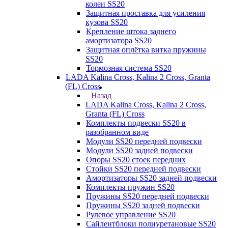
колеи SS20
Защитная проставка для усиления
кузова SS20
Крепление штока заднего
амортизатора SS20
Защитная оплётка витка пружины
SS20
Тормозная система SS20
LADA Kalina Cross, Kalina 2 Cross, Granta
(FL) Cross
Назад
LADA Kalina Cross, Kalina 2 Cross,
Granta (FL) Cross
Комплекты подвески SS20 в
разобранном виде
Модули SS20 передней подвески
Модули SS20 задней подвески
Опоры SS20 стоек передних
Стойки SS20 передней подвески
Амортизаторы SS20 задней подвески
Комплекты пружин SS20
Пружины SS20 передней подвески
Пружины SS20 задней подвески
Рулевое управление SS20
Сайлентблоки полиуретановые SS20