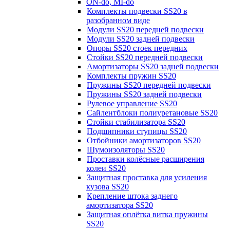
ON-do, MI-do
Комплекты подвески SS20 в
разобранном виде
Модули SS20 передней подвески
Модули SS20 задней подвески
Опоры SS20 стоек передних
Стойки SS20 передней подвески
Амортизаторы SS20 задней подвески
Комплекты пружин SS20
Пружины SS20 передней подвески
Пружины SS20 задней подвески
Рулевое управление SS20
Сайлентблоки полиуретановые SS20
Стойки стабилизатора SS20
Подшипники ступицы SS20
Отбойники амортизаторов SS20
Шумоизоляторы SS20
Проставки колёсные расширения
колеи SS20
Защитная проставка для усиления
кузова SS20
Крепление штока заднего
амортизатора SS20
Защитная оплётка витка пружины
SS20