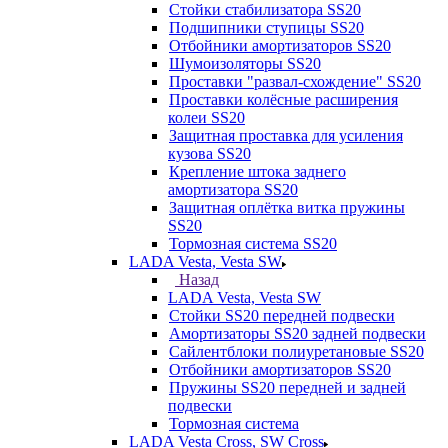
Стойки стабилизатора SS20
Подшипники ступицы SS20
Отбойники амортизаторов SS20
Шумоизоляторы SS20
Проставки "развал-схождение" SS20
Проставки колёсные расширения
колеи SS20
Защитная проставка для усиления
кузова SS20
Крепление штока заднего
амортизатора SS20
Защитная оплётка витка пружины
SS20
Тормозная система SS20
LADA Vesta, Vesta SW
Назад
LADA Vesta, Vesta SW
Стойки SS20 передней подвески
Амортизаторы SS20 задней подвески
Сайлентблоки полиуретановые SS20
Отбойники амортизаторов SS20
Пружины SS20 передней и задней
подвески
Тормозная система
LADA Vesta Cross, SW Cross