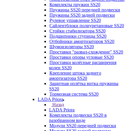
Комплекты пружин SS20
Пружины SS20 передней подвески
Пружины SS20 задней подвески
Рулевое управление SS20
Сайлентблоки полиуретановые SS20
Стойки стабилизатора SS20
Подшипники ступицы SS20
Отбойники амортизаторов SS20
Шумоизоляторы SS20
Проставки "развал-схождение" SS20
Проставки опоры угловые SS20
Проставки колёсные расширения
колеи SS20
Крепление штока заднего
амортизатора SS20
Защитная оплётка витка пружины
SS20
Тормозная система SS20
LADA Priora
Назад
LADA Priora
Комплекты подвески SS20 в
разобранном виде
Модули SS20 передней подвески
Модули SS20 задней подвески