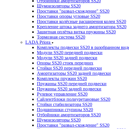
Отбойники амортизаторов SS20
Шумоизоляторы SS20
Проставки "развал-схождение" SS20
Проставки опоры угловые SS20
Проставки колёсные расширения колеи SS20
Крепление штока заднего амортизатора SS20
Защитная оплётка витка пружины SS20
Тормозная система SS20
LADA Priora
Комплекты подвески SS20 в разобранном вид
Модули SS20 передней подвески
Модули SS20 задней подвески
Опоры SS20 стоек передних
Стойки SS20 передней подвески
Амортизаторы SS20 задней подвески
Комплекты пружин SS20
Пружины SS20 передней подвески
Пружины SS20 задней подвески
Рулевое управление SS20
Сайлентблоки полиуретановые SS20
Стойки стабилизатора SS20
Подшипники ступицы SS20
Отбойники амортизаторов SS20
Шумоизоляторы SS20
Проставки "развал-схождение" SS20