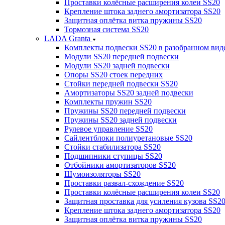
Проставки колёсные расширения колеи SS20
Крепление штока заднего амортизатора SS20
Защитная оплётка витка пружины SS20
Тормозная система SS20
LADA Granta
Комплекты подвески SS20 в разобранном вид
Модули SS20 передней подвески
Модули SS20 задней подвески
Опоры SS20 стоек передних
Стойки передней подвески SS20
Амортизаторы SS20 задней подвески
Комплекты пружин SS20
Пружины SS20 передней подвески
Пружины SS20 задней подвески
Рулевое управление SS20
Сайлентблоки полиуретановые SS20
Стойки стабилизатора SS20
Подшипники ступицы SS20
Отбойники амортизаторов SS20
Шумоизоляторы SS20
Проставки развал-схождение SS20
Проставки колёсные расширения колеи SS20
Защитная проставка для усиления кузова SS2
Крепление штока заднего амортизатора SS20
Защитная оплётка витка пружины SS20