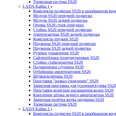
Тормозная система SS20
LADA Kalina 1
Комплекты подвески SS20 в разобранном вид
Модули SS20 передней подвески
Модули SS20 задней подвески
Опоры SS20 стоек передних
Стойки SS20 передней подвески
Амортизаторы SS20 задней подвески
Комплекты пружин SS20
Пружины SS20 передней подвески
Пружины SS20 задней подвески
Рулевое управление SS20
Сайлентблоки полиуретановые SS20
Стойки стабилизатора SS20
Подшипники ступицы SS20
Отбойники амортизаторов SS20
Шумоизоляторы SS20
Проставки "развал-схождение" SS20
Защитная проставка для усиления кузова SS2
Проставки колёсные расширения колеи SS20
Крепление штока заднего амортизатора SS20
Защитная оплётка витка пружины SS20
Тормозная система SS20
LADA Kalina 2
Комплекты подвески SS20 в разобранном вид