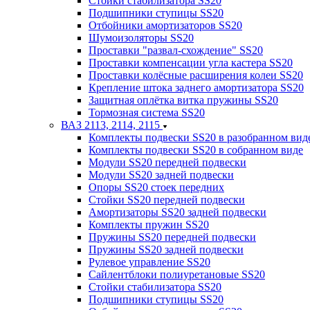
Стойки стабилизатора SS20
Подшипники ступицы SS20
Отбойники амортизаторов SS20
Шумоизоляторы SS20
Проставки "развал-схождение" SS20
Проставки компенсации угла кастера SS20
Проставки колёсные расширения колеи SS20
Крепление штока заднего амортизатора SS20
Защитная оплётка витка пружины SS20
Тормозная система SS20
ВАЗ 2113, 2114, 2115
Комплекты подвески SS20 в разобранном вид
Комплекты подвески SS20 в собранном виде
Модули SS20 передней подвески
Модули SS20 задней подвески
Опоры SS20 стоек передних
Стойки SS20 передней подвески
Амортизаторы SS20 задней подвески
Комплекты пружин SS20
Пружины SS20 передней подвески
Пружины SS20 задней подвески
Рулевое управление SS20
Сайлентблоки полиуретановые SS20
Стойки стабилизатора SS20
Подшипники ступицы SS20