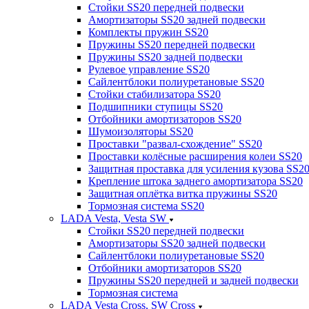
Стойки SS20 передней подвески
Амортизаторы SS20 задней подвески
Комплекты пружин SS20
Пружины SS20 передней подвески
Пружины SS20 задней подвески
Рулевое управление SS20
Сайлентблоки полиуретановые SS20
Стойки стабилизатора SS20
Подшипники ступицы SS20
Отбойники амортизаторов SS20
Шумоизоляторы SS20
Проставки "развал-схождение" SS20
Проставки колёсные расширения колеи SS20
Защитная проставка для усиления кузова SS2
Крепление штока заднего амортизатора SS20
Защитная оплётка витка пружины SS20
Тормозная система SS20
LADA Vesta, Vesta SW
Стойки SS20 передней подвески
Амортизаторы SS20 задней подвески
Сайлентблоки полиуретановые SS20
Отбойники амортизаторов SS20
Пружины SS20 передней и задней подвески
Тормозная система
LADA Vesta Cross, SW Cross