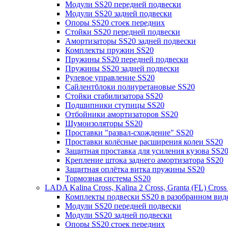
Модули SS20 передней подвески
Модули SS20 задней подвески
Опоры SS20 стоек передних
Стойки SS20 передней подвески
Амортизаторы SS20 задней подвески
Комплекты пружин SS20
Пружины SS20 передней подвески
Пружины SS20 задней подвески
Рулевое управление SS20
Сайлентблоки полиуретановые SS20
Стойки стабилизатора SS20
Подшипники ступицы SS20
Отбойники амортизаторов SS20
Шумоизоляторы SS20
Проставки "развал-схождение" SS20
Проставки колёсные расширения колеи SS20
Защитная проставка для усиления кузова SS2
Крепление штока заднего амортизатора SS20
Защитная оплётка витка пружины SS20
Тормозная система SS20
LADA Kalina Cross, Kalina 2 Cross, Granta (FL) Cros
Комплекты подвески SS20 в разобранном вид
Модули SS20 передней подвески
Модули SS20 задней подвески
Опоры SS20 стоек передних