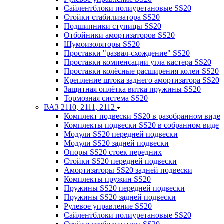
Сайлентблоки полиуретановые SS20
Стойки стабилизатора SS20
Подшипники ступицы SS20
Отбойники амортизаторов SS20
Шумоизоляторы SS20
Проставки "развал-схождение" SS20
Проставки компенсации угла кастера SS20
Проставки колёсные расширения колеи SS20
Крепление штока заднего амортизатора SS20
Защитная оплётка витка пружины SS20
Тормозная система SS20
ВАЗ 2110, 2111, 2112
Комплект подвески SS20 в разобранном виде
Комплекты подвески SS20 в собранном виде
Модули SS20 передней подвески
Модули SS20 задней подвески
Опоры SS20 стоек передних
Стойки SS20 передней подвески
Амортизаторы SS20 задней подвески
Комплекты пружин SS20
Пружины SS20 передней подвески
Пружины SS20 задней подвески
Рулевое управление SS20
Сайлентблоки полиуретановые SS20