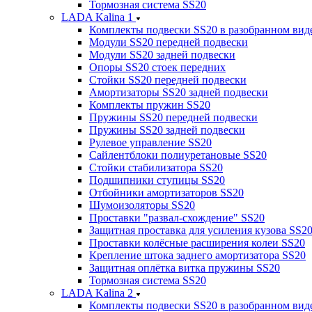
Тормозная система SS20
LADA Kalina 1
Комплекты подвески SS20 в разобранном вид
Модули SS20 передней подвески
Модули SS20 задней подвески
Опоры SS20 стоек передних
Стойки SS20 передней подвески
Амортизаторы SS20 задней подвески
Комплекты пружин SS20
Пружины SS20 передней подвески
Пружины SS20 задней подвески
Рулевое управление SS20
Сайлентблоки полиуретановые SS20
Стойки стабилизатора SS20
Подшипники ступицы SS20
Отбойники амортизаторов SS20
Шумоизоляторы SS20
Проставки "развал-схождение" SS20
Защитная проставка для усиления кузова SS2
Проставки колёсные расширения колеи SS20
Крепление штока заднего амортизатора SS20
Защитная оплётка витка пружины SS20
Тормозная система SS20
LADA Kalina 2
Комплекты подвески SS20 в разобранном вид