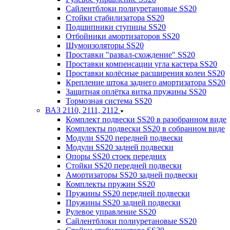
Сайлентблоки полиуретановые SS20
Стойки стабилизатора SS20
Подшипники ступицы SS20
Отбойники амортизаторов SS20
Шумоизоляторы SS20
Проставки "развал-схождение" SS20
Проставки компенсации угла кастера SS20
Проставки колёсные расширения колеи SS20
Крепление штока заднего амортизатора SS20
Защитная оплётка витка пружины SS20
Тормозная система SS20
ВАЗ 2110, 2111, 2112
Комплект подвески SS20 в разобранном виде
Комплекты подвески SS20 в собранном виде
Модули SS20 передней подвески
Модули SS20 задней подвески
Опоры SS20 стоек передних
Стойки SS20 передней подвески
Амортизаторы SS20 задней подвески
Комплекты пружин SS20
Пружины SS20 передней подвески
Пружины SS20 задней подвески
Рулевое управление SS20
Сайлентблоки полиуретановые SS20