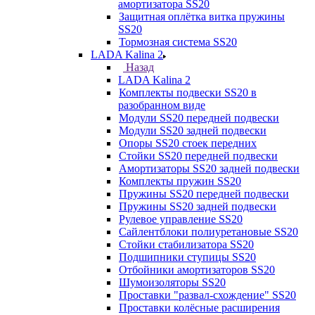
амортизатора SS20
Защитная оплётка витка пружины
SS20
Тормозная система SS20
LADA Kalina 2
Назад
LADA Kalina 2
Комплекты подвески SS20 в
разобранном виде
Модули SS20 передней подвески
Модули SS20 задней подвески
Опоры SS20 стоек передних
Стойки SS20 передней подвески
Амортизаторы SS20 задней подвески
Комплекты пружин SS20
Пружины SS20 передней подвески
Пружины SS20 задней подвески
Рулевое управление SS20
Сайлентблоки полиуретановые SS20
Стойки стабилизатора SS20
Подшипники ступицы SS20
Отбойники амортизаторов SS20
Шумоизоляторы SS20
Проставки "развал-схождение" SS20
Проставки колёсные расширения