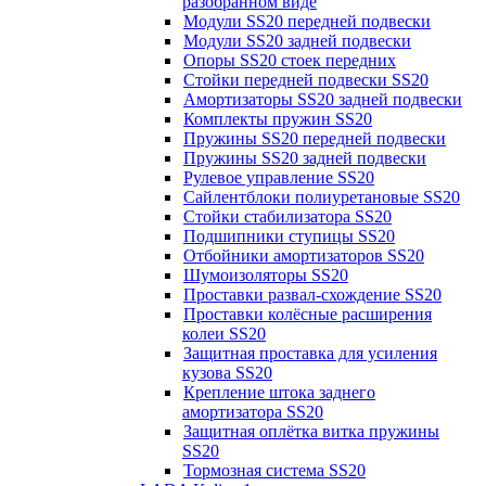
разобранном виде
Модули SS20 передней подвески
Модули SS20 задней подвески
Опоры SS20 стоек передних
Стойки передней подвески SS20
Амортизаторы SS20 задней подвески
Комплекты пружин SS20
Пружины SS20 передней подвески
Пружины SS20 задней подвески
Рулевое управление SS20
Сайлентблоки полиуретановые SS20
Стойки стабилизатора SS20
Подшипники ступицы SS20
Отбойники амортизаторов SS20
Шумоизоляторы SS20
Проставки развал-схождение SS20
Проставки колёсные расширения
колеи SS20
Защитная проставка для усиления
кузова SS20
Крепление штока заднего
амортизатора SS20
Защитная оплётка витка пружины
SS20
Тормозная система SS20