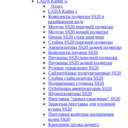
LADA Kalina 1
Назад
LADA Kalina 1
Комплекты подвески SS20 в
разобранном виде
Модули SS20 передней подвески
Модули SS20 задней подвески
Опоры SS20 стоек передних
Стойки SS20 передней подвески
Амортизаторы SS20 задней подвески
Комплекты пружин SS20
Пружины SS20 передней подвески
Пружины SS20 задней подвески
Рулевое управление SS20
Сайлентблоки полиуретановые SS20
Стойки стабилизатора SS20
Подшипники ступицы SS20
Отбойники амортизаторов SS20
Шумоизоляторы SS20
Проставки "развал-схождение" SS20
Защитная проставка для усиления
кузова SS20
Проставки колёсные расширения
колеи SS20
Крепление штока заднего