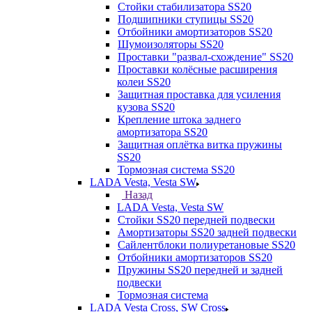
Стойки стабилизатора SS20
Подшипники ступицы SS20
Отбойники амортизаторов SS20
Шумоизоляторы SS20
Проставки "развал-схождение" SS20
Проставки колёсные расширения
колеи SS20
Защитная проставка для усиления
кузова SS20
Крепление штока заднего
амортизатора SS20
Защитная оплётка витка пружины
SS20
Тормозная система SS20
LADA Vesta, Vesta SW
Назад
LADA Vesta, Vesta SW
Стойки SS20 передней подвески
Амортизаторы SS20 задней подвески
Сайлентблоки полиуретановые SS20
Отбойники амортизаторов SS20
Пружины SS20 передней и задней
подвески
Тормозная система
LADA Vesta Cross, SW Cross