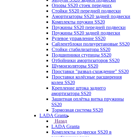
Опоры SS20 стоек передних
Стойки SS20 передней подвески
Амортизаторы SS20 задней подвески
Комплекты пружин SS20
Пружины SS20 передней подвески
Пружины SS20 задней подвески
Рулевое управление SS20
Сайлентблоки полиуретановые SS20
Стойки стабилизатора SS20
Подшипники ступицы SS20
Отбойники амортизаторов SS20
Шумоизоляторы SS20
Проставки "развал-схождение" SS20
Проставки колёсные расширения
колеи SS20
Крепление штока заднего
амортизатора SS20
Защитная оплётка витка пружины
SS20
Тормозная система SS20
LADA Granta
Назад
LADA Granta
Комплекты подвески SS20 в