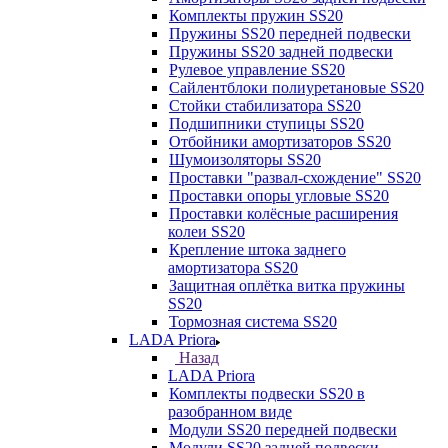
Комплекты пружин SS20
Пружины SS20 передней подвески
Пружины SS20 задней подвески
Рулевое управление SS20
Сайлентблоки полиуретановые SS20
Стойки стабилизатора SS20
Подшипники ступицы SS20
Отбойники амортизаторов SS20
Шумоизоляторы SS20
Проставки "развал-схождение" SS20
Проставки опоры угловые SS20
Проставки колёсные расширения
колеи SS20
Крепление штока заднего
амортизатора SS20
Защитная оплётка витка пружины
SS20
Тормозная система SS20
LADA Priora
Назад
LADA Priora
Комплекты подвески SS20 в
разобранном виде
Модули SS20 передней подвески
Модули SS20 задней подвески