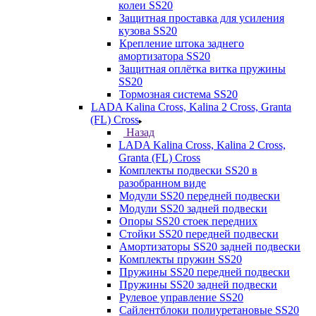
колеи SS20
Защитная проставка для усиления
кузова SS20
Крепление штока заднего
амортизатора SS20
Защитная оплётка витка пружины
SS20
Тормозная система SS20
LADA Kalina Cross, Kalina 2 Cross, Granta
(FL) Cross
Назад
LADA Kalina Cross, Kalina 2 Cross,
Granta (FL) Cross
Комплекты подвески SS20 в
разобранном виде
Модули SS20 передней подвески
Модули SS20 задней подвески
Опоры SS20 стоек передних
Стойки SS20 передней подвески
Амортизаторы SS20 задней подвески
Комплекты пружин SS20
Пружины SS20 передней подвески
Пружины SS20 задней подвески
Рулевое управление SS20
Сайлентблоки полиуретановые SS20