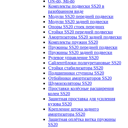
ON-do, MI-do
Комплекты подвески SS20 в
разобранном виде
Модули SS20 передней подвески
Модули SS20 задней подвески
Опоры SS20 стоек передних
Стойки SS20 передней подвески
Амортизаторы SS20 задней подвески
Комплекты пружин SS20
Пружины SS20 передней подвески
Пружины SS20 задней подвески
Рулевое управление SS20
Сайлентблоки полиуретановые SS20
Стойки стабилизатора SS20
Подшипники ступицы SS20
Отбойники амортизаторов SS20
Шумоизоляторы SS20
Проставки колёсные расширения
колеи SS20
Защитная проставка для усиления
кузова SS20
Крепление штока заднего
амортизатора SS20
Защитная оплётка витка пружины
SS20