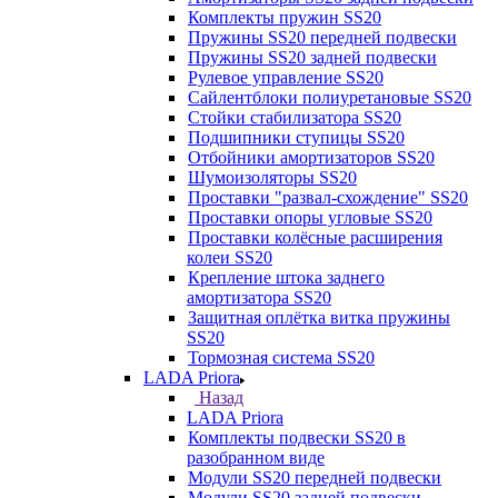
Комплекты пружин SS20
Пружины SS20 передней подвески
Пружины SS20 задней подвески
Рулевое управление SS20
Сайлентблоки полиуретановые SS20
Стойки стабилизатора SS20
Подшипники ступицы SS20
Отбойники амортизаторов SS20
Шумоизоляторы SS20
Проставки "развал-схождение" SS20
Проставки опоры угловые SS20
Проставки колёсные расширения
колеи SS20
Крепление штока заднего
амортизатора SS20
Защитная оплётка витка пружины
SS20
Тормозная система SS20
LADA Priora
Назад
LADA Priora
Комплекты подвески SS20 в
разобранном виде
Модули SS20 передней подвески
Модули SS20 задней подвески