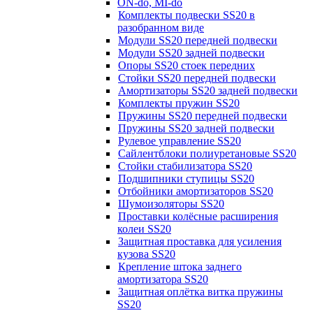
ON-do, MI-do
Комплекты подвески SS20 в
разобранном виде
Модули SS20 передней подвески
Модули SS20 задней подвески
Опоры SS20 стоек передних
Стойки SS20 передней подвески
Амортизаторы SS20 задней подвески
Комплекты пружин SS20
Пружины SS20 передней подвески
Пружины SS20 задней подвески
Рулевое управление SS20
Сайлентблоки полиуретановые SS20
Стойки стабилизатора SS20
Подшипники ступицы SS20
Отбойники амортизаторов SS20
Шумоизоляторы SS20
Проставки колёсные расширения
колеи SS20
Защитная проставка для усиления
кузова SS20
Крепление штока заднего
амортизатора SS20
Защитная оплётка витка пружины
SS20