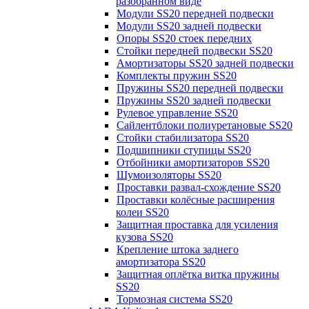
разобранном виде
Модули SS20 передней подвески
Модули SS20 задней подвески
Опоры SS20 стоек передних
Стойки передней подвески SS20
Амортизаторы SS20 задней подвески
Комплекты пружин SS20
Пружины SS20 передней подвески
Пружины SS20 задней подвески
Рулевое управление SS20
Сайлентблоки полиуретановые SS20
Стойки стабилизатора SS20
Подшипники ступицы SS20
Отбойники амортизаторов SS20
Шумоизоляторы SS20
Проставки развал-схождение SS20
Проставки колёсные расширения
колеи SS20
Защитная проставка для усиления
кузова SS20
Крепление штока заднего
амортизатора SS20
Защитная оплётка витка пружины
SS20
Тормозная система SS20