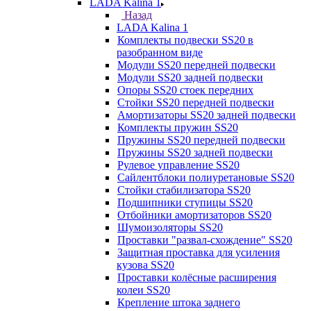
LADA Kalina 1
Назад
LADA Kalina 1
Комплекты подвески SS20 в
разобранном виде
Модули SS20 передней подвески
Модули SS20 задней подвески
Опоры SS20 стоек передних
Стойки SS20 передней подвески
Амортизаторы SS20 задней подвески
Комплекты пружин SS20
Пружины SS20 передней подвески
Пружины SS20 задней подвески
Рулевое управление SS20
Сайлентблоки полиуретановые SS20
Стойки стабилизатора SS20
Подшипники ступицы SS20
Отбойники амортизаторов SS20
Шумоизоляторы SS20
Проставки "развал-схождение" SS20
Защитная проставка для усиления
кузова SS20
Проставки колёсные расширения
колеи SS20
Крепление штока заднего