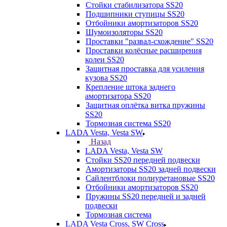
Стойки стабилизатора SS20
Подшипники ступицы SS20
Отбойники амортизаторов SS20
Шумоизоляторы SS20
Проставки "развал-схождение" SS20
Проставки колёсные расширения
колеи SS20
Защитная проставка для усиления
кузова SS20
Крепление штока заднего
амортизатора SS20
Защитная оплётка витка пружины
SS20
Тормозная система SS20
LADA Vesta, Vesta SW
Назад
LADA Vesta, Vesta SW
Стойки SS20 передней подвески
Амортизаторы SS20 задней подвески
Сайлентблоки полиуретановые SS20
Отбойники амортизаторов SS20
Пружины SS20 передней и задней
подвески
Тормозная система
LADA Vesta Cross, SW Cross