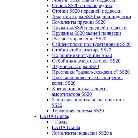
Опоры SS20 стоек передних
Стойки SS20 передней подвески
Амортизаторы SS20 задней подвески
Комплекты пружин SS20
Пружины SS20 передней подвески
Пружины SS20 задней подвески
Рулевое управление SS20
Сайлентблоки полиуретановые SS20
Стойки стабилизатора SS20
Подшипники ступицы SS20
Отбойники амортизаторов SS20
Шумоизоляторы SS20
Проставки "развал-схождение" SS20
Проставки колёсные расширения
колеи SS20
Крепление штока заднего
амортизатора SS20
Защитная оплётка витка пружины
SS20
Тормозная система SS20
LADA Granta
Назад
LADA Granta
Комплекты подвески SS20 в