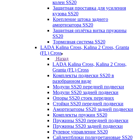
колеи SS20
Защитная проставка для усиления
кузова SS20
Крепление штока заднего
амортизатора SS20
Защитная оплётка витка пружины
SS20
Тормозная система SS20
LADA Kalina Cross, Kalina 2 Cross, Granta
(FL) Cross
Назад
LADA Kalina Cross, Kalina 2 Cross,
Granta (FL) Cross
Комплекты подвески SS20 в
разобранном виде
Модули SS20 передней подвески
Модули SS20 задней подвески
Опоры SS20 стоек передних
Стойки SS20 передней подвески
Амортизаторы SS20 задней подвески
Комплекты пружин SS20
Пружины SS20 передней подвески
Пружины SS20 задней подвески
Рулевое управление SS20
Сайлентблоки полиуретановые SS20