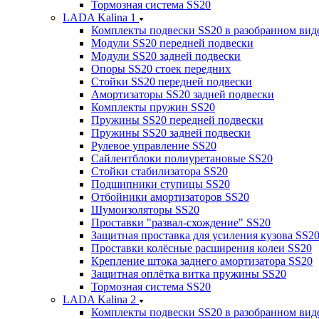
Тормозная система SS20
LADA Kalina 1
Комплекты подвески SS20 в разобранном вид
Модули SS20 передней подвески
Модули SS20 задней подвески
Опоры SS20 стоек передних
Стойки SS20 передней подвески
Амортизаторы SS20 задней подвески
Комплекты пружин SS20
Пружины SS20 передней подвески
Пружины SS20 задней подвески
Рулевое управление SS20
Сайлентблоки полиуретановые SS20
Стойки стабилизатора SS20
Подшипники ступицы SS20
Отбойники амортизаторов SS20
Шумоизоляторы SS20
Проставки "развал-схождение" SS20
Защитная проставка для усиления кузова SS2
Проставки колёсные расширения колеи SS20
Крепление штока заднего амортизатора SS20
Защитная оплётка витка пружины SS20
Тормозная система SS20
LADA Kalina 2
Комплекты подвески SS20 в разобранном вид