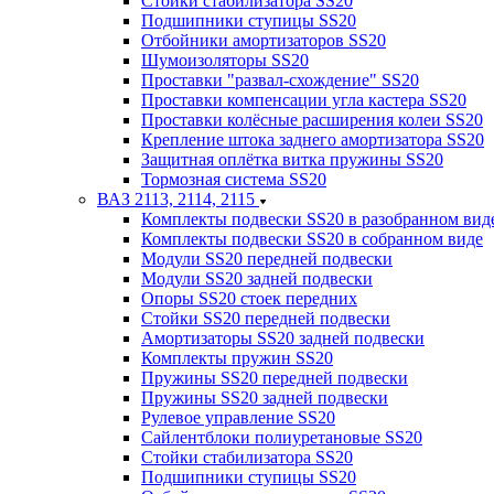
Стойки стабилизатора SS20
Подшипники ступицы SS20
Отбойники амортизаторов SS20
Шумоизоляторы SS20
Проставки "развал-схождение" SS20
Проставки компенсации угла кастера SS20
Проставки колёсные расширения колеи SS20
Крепление штока заднего амортизатора SS20
Защитная оплётка витка пружины SS20
Тормозная система SS20
ВАЗ 2113, 2114, 2115
Комплекты подвески SS20 в разобранном вид
Комплекты подвески SS20 в собранном виде
Модули SS20 передней подвески
Модули SS20 задней подвески
Опоры SS20 стоек передних
Стойки SS20 передней подвески
Амортизаторы SS20 задней подвески
Комплекты пружин SS20
Пружины SS20 передней подвески
Пружины SS20 задней подвески
Рулевое управление SS20
Сайлентблоки полиуретановые SS20
Стойки стабилизатора SS20
Подшипники ступицы SS20