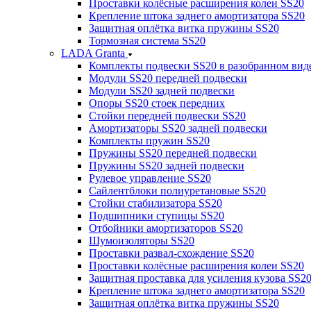
Проставки колёсные расширения колеи SS20
Крепление штока заднего амортизатора SS20
Защитная оплётка витка пружины SS20
Тормозная система SS20
LADA Granta
Комплекты подвески SS20 в разобранном вид
Модули SS20 передней подвески
Модули SS20 задней подвески
Опоры SS20 стоек передних
Стойки передней подвески SS20
Амортизаторы SS20 задней подвески
Комплекты пружин SS20
Пружины SS20 передней подвески
Пружины SS20 задней подвески
Рулевое управление SS20
Сайлентблоки полиуретановые SS20
Стойки стабилизатора SS20
Подшипники ступицы SS20
Отбойники амортизаторов SS20
Шумоизоляторы SS20
Проставки развал-схождение SS20
Проставки колёсные расширения колеи SS20
Защитная проставка для усиления кузова SS2
Крепление штока заднего амортизатора SS20
Защитная оплётка витка пружины SS20