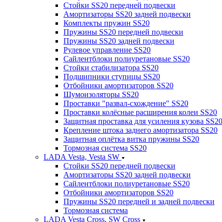
Стойки SS20 передней подвески
Амортизаторы SS20 задней подвески
Комплекты пружин SS20
Пружины SS20 передней подвески
Пружины SS20 задней подвески
Рулевое управление SS20
Сайлентблоки полиуретановые SS20
Стойки стабилизатора SS20
Подшипники ступицы SS20
Отбойники амортизаторов SS20
Шумоизоляторы SS20
Проставки "развал-схождение" SS20
Проставки колёсные расширения колеи SS20
Защитная проставка для усиления кузова SS2
Крепление штока заднего амортизатора SS20
Защитная оплётка витка пружины SS20
Тормозная система SS20
LADA Vesta, Vesta SW
Стойки SS20 передней подвески
Амортизаторы SS20 задней подвески
Сайлентблоки полиуретановые SS20
Отбойники амортизаторов SS20
Пружины SS20 передней и задней подвески
Тормозная система
LADA Vesta Cross, SW Cross