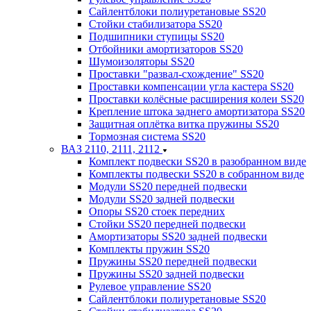
Сайлентблоки полиуретановые SS20
Стойки стабилизатора SS20
Подшипники ступицы SS20
Отбойники амортизаторов SS20
Шумоизоляторы SS20
Проставки "развал-схождение" SS20
Проставки компенсации угла кастера SS20
Проставки колёсные расширения колеи SS20
Крепление штока заднего амортизатора SS20
Защитная оплётка витка пружины SS20
Тормозная система SS20
ВАЗ 2110, 2111, 2112
Комплект подвески SS20 в разобранном виде
Комплекты подвески SS20 в собранном виде
Модули SS20 передней подвески
Модули SS20 задней подвески
Опоры SS20 стоек передних
Стойки SS20 передней подвески
Амортизаторы SS20 задней подвески
Комплекты пружин SS20
Пружины SS20 передней подвески
Пружины SS20 задней подвески
Рулевое управление SS20
Сайлентблоки полиуретановые SS20