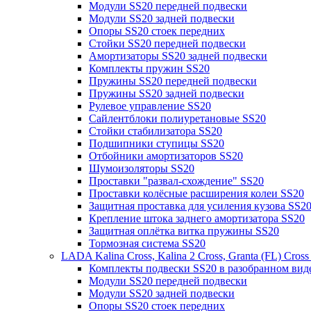
Модули SS20 передней подвески
Модули SS20 задней подвески
Опоры SS20 стоек передних
Стойки SS20 передней подвески
Амортизаторы SS20 задней подвески
Комплекты пружин SS20
Пружины SS20 передней подвески
Пружины SS20 задней подвески
Рулевое управление SS20
Сайлентблоки полиуретановые SS20
Стойки стабилизатора SS20
Подшипники ступицы SS20
Отбойники амортизаторов SS20
Шумоизоляторы SS20
Проставки "развал-схождение" SS20
Проставки колёсные расширения колеи SS20
Защитная проставка для усиления кузова SS2
Крепление штока заднего амортизатора SS20
Защитная оплётка витка пружины SS20
Тормозная система SS20
LADA Kalina Cross, Kalina 2 Cross, Granta (FL) Cros
Комплекты подвески SS20 в разобранном вид
Модули SS20 передней подвески
Модули SS20 задней подвески
Опоры SS20 стоек передних