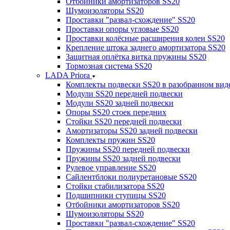
Отбойники амортизаторов SS20
Шумоизоляторы SS20
Проставки "развал-схождение" SS20
Проставки опоры угловые SS20
Проставки колёсные расширения колеи SS20
Крепление штока заднего амортизатора SS20
Защитная оплётка витка пружины SS20
Тормозная система SS20
LADA Priora
Комплекты подвески SS20 в разобранном вид
Модули SS20 передней подвески
Модули SS20 задней подвески
Опоры SS20 стоек передних
Стойки SS20 передней подвески
Амортизаторы SS20 задней подвески
Комплекты пружин SS20
Пружины SS20 передней подвески
Пружины SS20 задней подвески
Рулевое управление SS20
Сайлентблоки полиуретановые SS20
Стойки стабилизатора SS20
Подшипники ступицы SS20
Отбойники амортизаторов SS20
Шумоизоляторы SS20
Проставки "развал-схождение" SS20