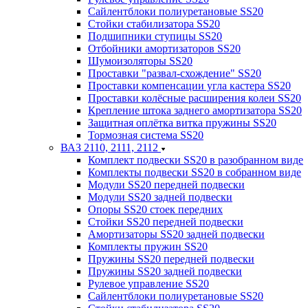
Сайлентблоки полиуретановые SS20
Стойки стабилизатора SS20
Подшипники ступицы SS20
Отбойники амортизаторов SS20
Шумоизоляторы SS20
Проставки "развал-схождение" SS20
Проставки компенсации угла кастера SS20
Проставки колёсные расширения колеи SS20
Крепление штока заднего амортизатора SS20
Защитная оплётка витка пружины SS20
Тормозная система SS20
ВАЗ 2110, 2111, 2112
Комплект подвески SS20 в разобранном виде
Комплекты подвески SS20 в собранном виде
Модули SS20 передней подвески
Модули SS20 задней подвески
Опоры SS20 стоек передних
Стойки SS20 передней подвески
Амортизаторы SS20 задней подвески
Комплекты пружин SS20
Пружины SS20 передней подвески
Пружины SS20 задней подвески
Рулевое управление SS20
Сайлентблоки полиуретановые SS20