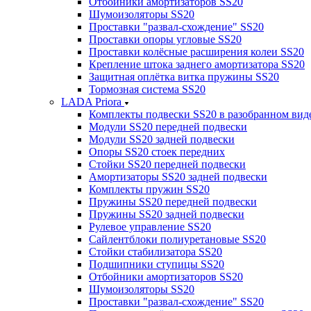
Отбойники амортизаторов SS20
Шумоизоляторы SS20
Проставки "развал-схождение" SS20
Проставки опоры угловые SS20
Проставки колёсные расширения колеи SS20
Крепление штока заднего амортизатора SS20
Защитная оплётка витка пружины SS20
Тормозная система SS20
LADA Priora
Комплекты подвески SS20 в разобранном вид
Модули SS20 передней подвески
Модули SS20 задней подвески
Опоры SS20 стоек передних
Стойки SS20 передней подвески
Амортизаторы SS20 задней подвески
Комплекты пружин SS20
Пружины SS20 передней подвески
Пружины SS20 задней подвески
Рулевое управление SS20
Сайлентблоки полиуретановые SS20
Стойки стабилизатора SS20
Подшипники ступицы SS20
Отбойники амортизаторов SS20
Шумоизоляторы SS20
Проставки "развал-схождение" SS20