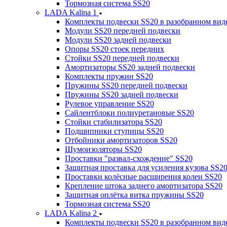
Тормозная система SS20
LADA Kalina 1
Комплекты подвески SS20 в разобранном вид
Модули SS20 передней подвески
Модули SS20 задней подвески
Опоры SS20 стоек передних
Стойки SS20 передней подвески
Амортизаторы SS20 задней подвески
Комплекты пружин SS20
Пружины SS20 передней подвески
Пружины SS20 задней подвески
Рулевое управление SS20
Сайлентблоки полиуретановые SS20
Стойки стабилизатора SS20
Подшипники ступицы SS20
Отбойники амортизаторов SS20
Шумоизоляторы SS20
Проставки "развал-схождение" SS20
Защитная проставка для усиления кузова SS2
Проставки колёсные расширения колеи SS20
Крепление штока заднего амортизатора SS20
Защитная оплётка витка пружины SS20
Тормозная система SS20
LADA Kalina 2
Комплекты подвески SS20 в разобранном вид