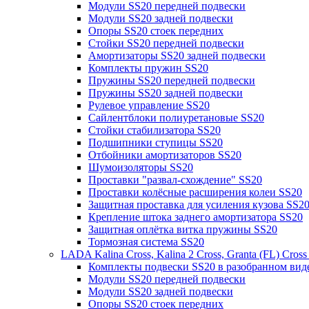
Модули SS20 передней подвески
Модули SS20 задней подвески
Опоры SS20 стоек передних
Стойки SS20 передней подвески
Амортизаторы SS20 задней подвески
Комплекты пружин SS20
Пружины SS20 передней подвески
Пружины SS20 задней подвески
Рулевое управление SS20
Сайлентблоки полиуретановые SS20
Стойки стабилизатора SS20
Подшипники ступицы SS20
Отбойники амортизаторов SS20
Шумоизоляторы SS20
Проставки "развал-схождение" SS20
Проставки колёсные расширения колеи SS20
Защитная проставка для усиления кузова SS2
Крепление штока заднего амортизатора SS20
Защитная оплётка витка пружины SS20
Тормозная система SS20
LADA Kalina Cross, Kalina 2 Cross, Granta (FL) Cros
Комплекты подвески SS20 в разобранном вид
Модули SS20 передней подвески
Модули SS20 задней подвески
Опоры SS20 стоек передних