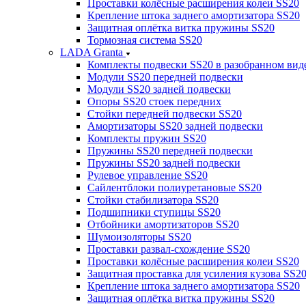
Проставки колёсные расширения колеи SS20
Крепление штока заднего амортизатора SS20
Защитная оплётка витка пружины SS20
Тормозная система SS20
LADA Granta
Комплекты подвески SS20 в разобранном вид
Модули SS20 передней подвески
Модули SS20 задней подвески
Опоры SS20 стоек передних
Стойки передней подвески SS20
Амортизаторы SS20 задней подвески
Комплекты пружин SS20
Пружины SS20 передней подвески
Пружины SS20 задней подвески
Рулевое управление SS20
Сайлентблоки полиуретановые SS20
Стойки стабилизатора SS20
Подшипники ступицы SS20
Отбойники амортизаторов SS20
Шумоизоляторы SS20
Проставки развал-схождение SS20
Проставки колёсные расширения колеи SS20
Защитная проставка для усиления кузова SS2
Крепление штока заднего амортизатора SS20
Защитная оплётка витка пружины SS20