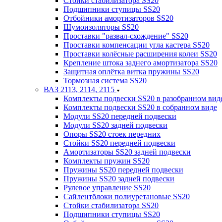
Стойки стабилизатора SS20
Подшипники ступицы SS20
Отбойники амортизаторов SS20
Шумоизоляторы SS20
Проставки "развал-схождение" SS20
Проставки компенсации угла кастера SS20
Проставки колёсные расширения колеи SS20
Крепление штока заднего амортизатора SS20
Защитная оплётка витка пружины SS20
Тормозная система SS20
ВАЗ 2113, 2114, 2115
Комплекты подвески SS20 в разобранном вид
Комплекты подвески SS20 в собранном виде
Модули SS20 передней подвески
Модули SS20 задней подвески
Опоры SS20 стоек передних
Стойки SS20 передней подвески
Амортизаторы SS20 задней подвески
Комплекты пружин SS20
Пружины SS20 передней подвески
Пружины SS20 задней подвески
Рулевое управление SS20
Сайлентблоки полиуретановые SS20
Стойки стабилизатора SS20
Подшипники ступицы SS20