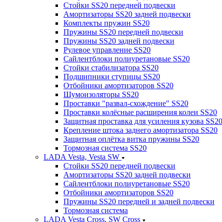
Стойки SS20 передней подвески
Амортизаторы SS20 задней подвески
Комплекты пружин SS20
Пружины SS20 передней подвески
Пружины SS20 задней подвески
Рулевое управление SS20
Сайлентблоки полиуретановые SS20
Стойки стабилизатора SS20
Подшипники ступицы SS20
Отбойники амортизаторов SS20
Шумоизоляторы SS20
Проставки "развал-схождение" SS20
Проставки колёсные расширения колеи SS20
Защитная проставка для усиления кузова SS2
Крепление штока заднего амортизатора SS20
Защитная оплётка витка пружины SS20
Тормозная система SS20
LADA Vesta, Vesta SW
Стойки SS20 передней подвески
Амортизаторы SS20 задней подвески
Сайлентблоки полиуретановые SS20
Отбойники амортизаторов SS20
Пружины SS20 передней и задней подвески
Тормозная система
LADA Vesta Cross, SW Cross