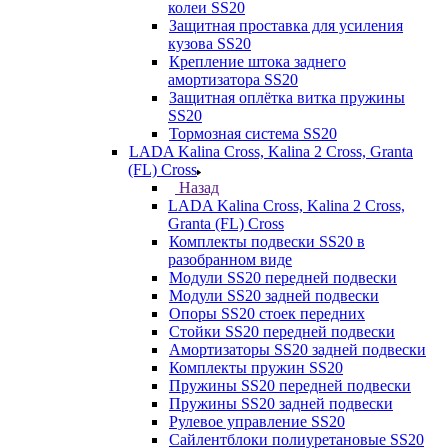
колеи SS20
Защитная проставка для усиления
кузова SS20
Крепление штока заднего
амортизатора SS20
Защитная оплётка витка пружины
SS20
Тормозная система SS20
LADA Kalina Cross, Kalina 2 Cross, Granta
(FL) Cross
Назад
LADA Kalina Cross, Kalina 2 Cross,
Granta (FL) Cross
Комплекты подвески SS20 в
разобранном виде
Модули SS20 передней подвески
Модули SS20 задней подвески
Опоры SS20 стоек передних
Стойки SS20 передней подвески
Амортизаторы SS20 задней подвески
Комплекты пружин SS20
Пружины SS20 передней подвески
Пружины SS20 задней подвески
Рулевое управление SS20
Сайлентблоки полиуретановые SS20