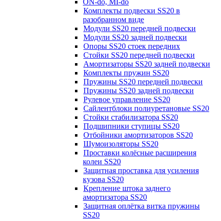
ON-do, MI-do
Комплекты подвески SS20 в
разобранном виде
Модули SS20 передней подвески
Модули SS20 задней подвески
Опоры SS20 стоек передних
Стойки SS20 передней подвески
Амортизаторы SS20 задней подвески
Комплекты пружин SS20
Пружины SS20 передней подвески
Пружины SS20 задней подвески
Рулевое управление SS20
Сайлентблоки полиуретановые SS20
Стойки стабилизатора SS20
Подшипники ступицы SS20
Отбойники амортизаторов SS20
Шумоизоляторы SS20
Проставки колёсные расширения
колеи SS20
Защитная проставка для усиления
кузова SS20
Крепление штока заднего
амортизатора SS20
Защитная оплётка витка пружины
SS20