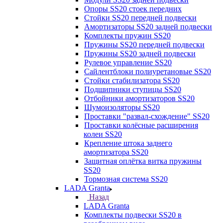
Опоры SS20 стоек передних
Стойки SS20 передней подвески
Амортизаторы SS20 задней подвески
Комплекты пружин SS20
Пружины SS20 передней подвески
Пружины SS20 задней подвески
Рулевое управление SS20
Сайлентблоки полиуретановые SS20
Стойки стабилизатора SS20
Подшипники ступицы SS20
Отбойники амортизаторов SS20
Шумоизоляторы SS20
Проставки "развал-схождение" SS20
Проставки колёсные расширения
колеи SS20
Крепление штока заднего
амортизатора SS20
Защитная оплётка витка пружины
SS20
Тормозная система SS20
LADA Granta
Назад
LADA Granta
Комплекты подвески SS20 в