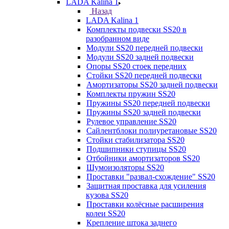
LADA Kalina 1
Назад
LADA Kalina 1
Комплекты подвески SS20 в
разобранном виде
Модули SS20 передней подвески
Модули SS20 задней подвески
Опоры SS20 стоек передних
Стойки SS20 передней подвески
Амортизаторы SS20 задней подвески
Комплекты пружин SS20
Пружины SS20 передней подвески
Пружины SS20 задней подвески
Рулевое управление SS20
Сайлентблоки полиуретановые SS20
Стойки стабилизатора SS20
Подшипники ступицы SS20
Отбойники амортизаторов SS20
Шумоизоляторы SS20
Проставки "развал-схождение" SS20
Защитная проставка для усиления
кузова SS20
Проставки колёсные расширения
колеи SS20
Крепление штока заднего