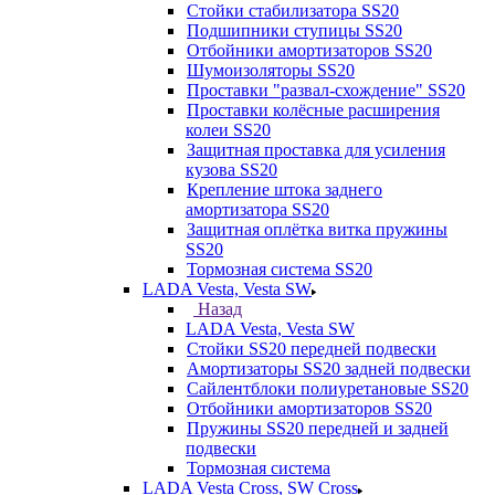
Стойки стабилизатора SS20
Подшипники ступицы SS20
Отбойники амортизаторов SS20
Шумоизоляторы SS20
Проставки "развал-схождение" SS20
Проставки колёсные расширения
колеи SS20
Защитная проставка для усиления
кузова SS20
Крепление штока заднего
амортизатора SS20
Защитная оплётка витка пружины
SS20
Тормозная система SS20
LADA Vesta, Vesta SW
Назад
LADA Vesta, Vesta SW
Стойки SS20 передней подвески
Амортизаторы SS20 задней подвески
Сайлентблоки полиуретановые SS20
Отбойники амортизаторов SS20
Пружины SS20 передней и задней
подвески
Тормозная система
LADA Vesta Cross, SW Cross