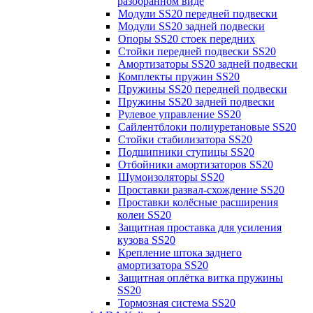
разобранном виде
Модули SS20 передней подвески
Модули SS20 задней подвески
Опоры SS20 стоек передних
Стойки передней подвески SS20
Амортизаторы SS20 задней подвески
Комплекты пружин SS20
Пружины SS20 передней подвески
Пружины SS20 задней подвески
Рулевое управление SS20
Сайлентблоки полиуретановые SS20
Стойки стабилизатора SS20
Подшипники ступицы SS20
Отбойники амортизаторов SS20
Шумоизоляторы SS20
Проставки развал-схождение SS20
Проставки колёсные расширения
колеи SS20
Защитная проставка для усиления
кузова SS20
Крепление штока заднего
амортизатора SS20
Защитная оплётка витка пружины
SS20
Тормозная система SS20