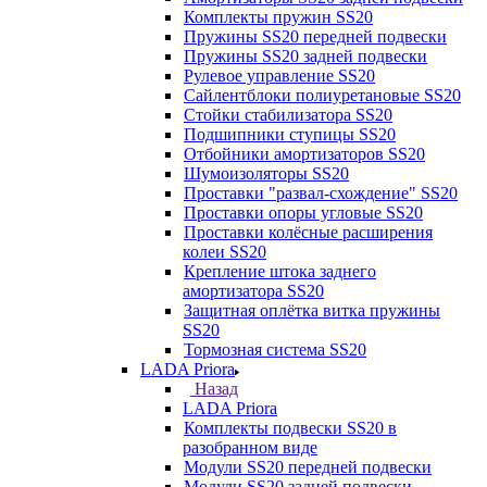
Комплекты пружин SS20
Пружины SS20 передней подвески
Пружины SS20 задней подвески
Рулевое управление SS20
Сайлентблоки полиуретановые SS20
Стойки стабилизатора SS20
Подшипники ступицы SS20
Отбойники амортизаторов SS20
Шумоизоляторы SS20
Проставки "развал-схождение" SS20
Проставки опоры угловые SS20
Проставки колёсные расширения
колеи SS20
Крепление штока заднего
амортизатора SS20
Защитная оплётка витка пружины
SS20
Тормозная система SS20
LADA Priora
Назад
LADA Priora
Комплекты подвески SS20 в
разобранном виде
Модули SS20 передней подвески
Модули SS20 задней подвески