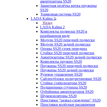
амортизатора SS20
Защитная оплётка витка пружины
SS20
Тормозная система SS20
LADA Kalina 2
Назад
LADA Kalina 2
Комплекты подвески SS20 в
разобранном виде
Модули SS20 передней подвески
Модули SS20 задней подвески
Опоры SS20 стоек передних
Стойки SS20 передней подвески
Амортизаторы SS20 задней подвески
Комплекты пружин SS20
Пружины SS20 передней подвески
Пружины SS20 задней подвески
Рулевое управление SS20
Сайлентблоки полиуретановые SS20
Стойки стабилизатора SS20
Подшипники ступицы SS20
Отбойники амортизаторов SS20
Шумоизоляторы SS20
Проставки "развал-схождение" SS20
Проставки колёсные расширения