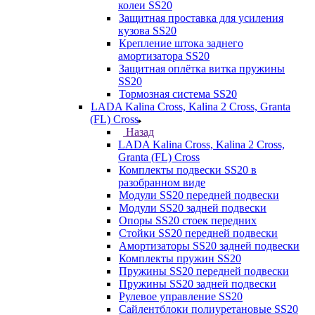
колеи SS20
Защитная проставка для усиления
кузова SS20
Крепление штока заднего
амортизатора SS20
Защитная оплётка витка пружины
SS20
Тормозная система SS20
LADA Kalina Cross, Kalina 2 Cross, Granta
(FL) Cross
Назад
LADA Kalina Cross, Kalina 2 Cross,
Granta (FL) Cross
Комплекты подвески SS20 в
разобранном виде
Модули SS20 передней подвески
Модули SS20 задней подвески
Опоры SS20 стоек передних
Стойки SS20 передней подвески
Амортизаторы SS20 задней подвески
Комплекты пружин SS20
Пружины SS20 передней подвески
Пружины SS20 задней подвески
Рулевое управление SS20
Сайлентблоки полиуретановые SS20