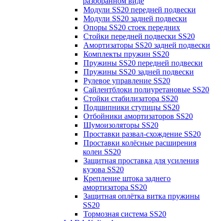
разобранном виде
Модули SS20 передней подвески
Модули SS20 задней подвески
Опоры SS20 стоек передних
Стойки передней подвески SS20
Амортизаторы SS20 задней подвески
Комплекты пружин SS20
Пружины SS20 передней подвески
Пружины SS20 задней подвески
Рулевое управление SS20
Сайлентблоки полиуретановые SS20
Стойки стабилизатора SS20
Подшипники ступицы SS20
Отбойники амортизаторов SS20
Шумоизоляторы SS20
Проставки развал-схождение SS20
Проставки колёсные расширения
колеи SS20
Защитная проставка для усиления
кузова SS20
Крепление штока заднего
амортизатора SS20
Защитная оплётка витка пружины
SS20
Тормозная система SS20