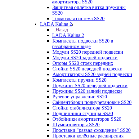
амортизатора SS20
Защитная оплётка витка пружины
SS20
Тормозная система SS20
LADA Kalina 2
Назад
LADA Kalina 2
Комплекты подвески SS20 в
разобранном виде
Модули SS20 передней подвески
Модули SS20 задней подвески
Опоры SS20 стоек передних
Стойки SS20 передней подвески
Амортизаторы SS20 задней подвески
Комплекты пружин SS20
Пружины SS20 передней подвески
Пружины SS20 задней подвески
Рулевое управление SS20
Сайлентблоки полиуретановые SS20
Стойки стабилизатора SS20
Подшипники ступицы SS20
Отбойники амортизаторов SS20
Шумоизоляторы SS20
Проставки "развал-схождение" SS20
Проставки колёсные расширения