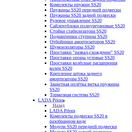
Комплекты пружин SS20
Пружины SS20 передней подвески
Пружины SS20 задней подвески
Рулевое управление SS20
Сайлентблоки полиуретановые SS20
Стойки стабилизатора SS20
Подшипники ступицы SS20
Отбойники амортизаторов SS20
Шумоизоляторы SS20
Проставки "развал-схождение" SS20
Проставки опоры угловые SS20
Проставки колёсные расширения
колеи SS20
Крепление штока заднего
амортизатора SS20
Защитная оплётка витка пружины
SS20
Тормозная система SS20
LADA Priora
Назад
LADA Priora
Комплекты подвески SS20 в
разобранном виде
Модули SS20 передней подвески
Модули SS20 задней подвески