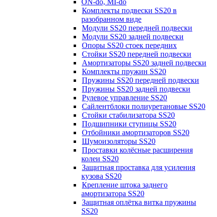
ON-do, MI-do
Комплекты подвески SS20 в
разобранном виде
Модули SS20 передней подвески
Модули SS20 задней подвески
Опоры SS20 стоек передних
Стойки SS20 передней подвески
Амортизаторы SS20 задней подвески
Комплекты пружин SS20
Пружины SS20 передней подвески
Пружины SS20 задней подвески
Рулевое управление SS20
Сайлентблоки полиуретановые SS20
Стойки стабилизатора SS20
Подшипники ступицы SS20
Отбойники амортизаторов SS20
Шумоизоляторы SS20
Проставки колёсные расширения
колеи SS20
Защитная проставка для усиления
кузова SS20
Крепление штока заднего
амортизатора SS20
Защитная оплётка витка пружины
SS20