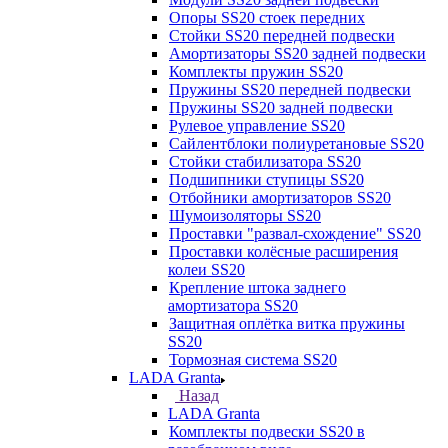
Опоры SS20 стоек передних
Стойки SS20 передней подвески
Амортизаторы SS20 задней подвески
Комплекты пружин SS20
Пружины SS20 передней подвески
Пружины SS20 задней подвески
Рулевое управление SS20
Сайлентблоки полиуретановые SS20
Стойки стабилизатора SS20
Подшипники ступицы SS20
Отбойники амортизаторов SS20
Шумоизоляторы SS20
Проставки "развал-схождение" SS20
Проставки колёсные расширения
колеи SS20
Крепление штока заднего
амортизатора SS20
Защитная оплётка витка пружины
SS20
Тормозная система SS20
LADA Granta
Назад
LADA Granta
Комплекты подвески SS20 в