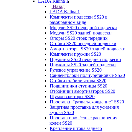
LADA Kalina 1
Назад
LADA Kalina 1
Комплекты подвески SS20 в
разобранном виде
Модули SS20 передней подвески
Модули SS20 задней подвески
Опоры SS20 стоек передних
Стойки SS20 передней подвески
Амортизаторы SS20 задней подвески
Комплекты пружин SS20
Пружины SS20 передней подвески
Пружины SS20 задней подвески
Рулевое управление SS20
Сайлентблоки полиуретановые SS20
Стойки стабилизатора SS20
Подшипники ступицы SS20
Отбойники амортизаторов SS20
Шумоизоляторы SS20
Проставки "развал-схождение" SS20
Защитная проставка для усиления
кузова SS20
Проставки колёсные расширения
колеи SS20
Крепление штока заднего