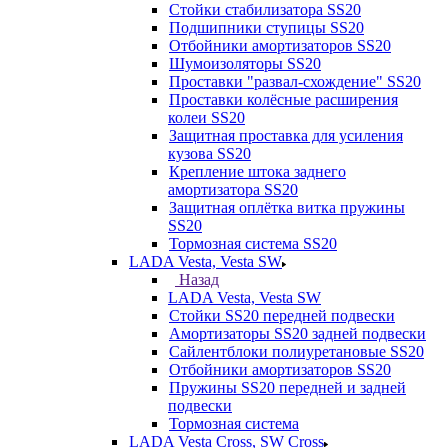
Стойки стабилизатора SS20
Подшипники ступицы SS20
Отбойники амортизаторов SS20
Шумоизоляторы SS20
Проставки "развал-схождение" SS20
Проставки колёсные расширения
колеи SS20
Защитная проставка для усиления
кузова SS20
Крепление штока заднего
амортизатора SS20
Защитная оплётка витка пружины
SS20
Тормозная система SS20
LADA Vesta, Vesta SW
Назад
LADA Vesta, Vesta SW
Стойки SS20 передней подвески
Амортизаторы SS20 задней подвески
Сайлентблоки полиуретановые SS20
Отбойники амортизаторов SS20
Пружины SS20 передней и задней
подвески
Тормозная система
LADA Vesta Cross, SW Cross