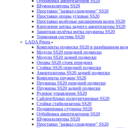
Отбойники амортизаторов SS20
Шумоизоляторы SS20
Проставки "развал-схождение" SS20
Проставки опоры угловые SS20
Проставки колёсные расширения колеи SS20
Крепление штока заднего амортизатора SS20
Защитная оплётка витка пружины SS20
Тормозная система SS20
LADA Priora
Комплекты подвески SS20 в разобранном вид
Модули SS20 передней подвески
Модули SS20 задней подвески
Опоры SS20 стоек передних
Стойки SS20 передней подвески
Амортизаторы SS20 задней подвески
Комплекты пружин SS20
Пружины SS20 передней подвески
Пружины SS20 задней подвески
Рулевое управление SS20
Сайлентблоки полиуретановые SS20
Стойки стабилизатора SS20
Подшипники ступицы SS20
Отбойники амортизаторов SS20
Шумоизоляторы SS20
Проставки "развал-схождение" SS20