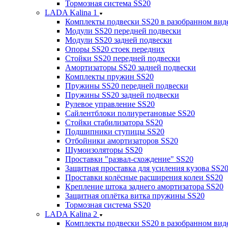
Тормозная система SS20
LADA Kalina 1
Комплекты подвески SS20 в разобранном вид
Модули SS20 передней подвески
Модули SS20 задней подвески
Опоры SS20 стоек передних
Стойки SS20 передней подвески
Амортизаторы SS20 задней подвески
Комплекты пружин SS20
Пружины SS20 передней подвески
Пружины SS20 задней подвески
Рулевое управление SS20
Сайлентблоки полиуретановые SS20
Стойки стабилизатора SS20
Подшипники ступицы SS20
Отбойники амортизаторов SS20
Шумоизоляторы SS20
Проставки "развал-схождение" SS20
Защитная проставка для усиления кузова SS2
Проставки колёсные расширения колеи SS20
Крепление штока заднего амортизатора SS20
Защитная оплётка витка пружины SS20
Тормозная система SS20
LADA Kalina 2
Комплекты подвески SS20 в разобранном вид