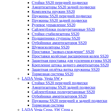
Стойки SS20 передней подвески
Амортизаторы SS20 задней подвески
Комплекты пружин SS20
Пружины SS20 передней подвески
Пружины SS20 задней подвески
Рулевое управление SS20
Сайлентблоки полиуретановые SS20
Стойки стабилизатора SS20
Подшипники ступицы SS20
Отбойники амортизаторов SS20
Шумоизоляторы SS20
Проставки "развал-схождение" SS20
Проставки колёсные расширения колеи SS20
Защитная проставка для усиления кузова SS2
Крепление штока заднего амортизатора SS20
Защитная оплётка витка пружины SS20
Тормозная система SS20
LADA Vesta, Vesta SW
Стойки SS20 передней подвески
Амортизаторы SS20 задней подвески
Сайлентблоки полиуретановые SS20
Отбойники амортизаторов SS20
Пружины SS20 передней и задней подвески
Тормозная система
LADA Vesta Cross, SW Cross