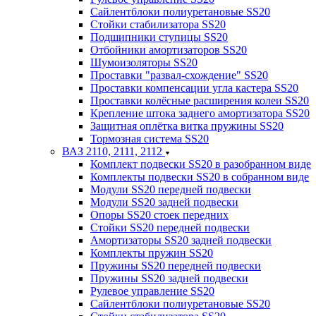
Сайлентблоки полиуретановые SS20
Стойки стабилизатора SS20
Подшипники ступицы SS20
Отбойники амортизаторов SS20
Шумоизоляторы SS20
Проставки "развал-схождение" SS20
Проставки компенсации угла кастера SS20
Проставки колёсные расширения колеи SS20
Крепление штока заднего амортизатора SS20
Защитная оплётка витка пружины SS20
Тормозная система SS20
ВАЗ 2110, 2111, 2112
Комплект подвески SS20 в разобранном виде
Комплекты подвески SS20 в собранном виде
Модули SS20 передней подвески
Модули SS20 задней подвески
Опоры SS20 стоек передних
Стойки SS20 передней подвески
Амортизаторы SS20 задней подвески
Комплекты пружин SS20
Пружины SS20 передней подвески
Пружины SS20 задней подвески
Рулевое управление SS20
Сайлентблоки полиуретановые SS20