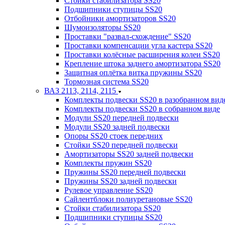
Стойки стабилизатора SS20
Подшипники ступицы SS20
Отбойники амортизаторов SS20
Шумоизоляторы SS20
Проставки "развал-схождение" SS20
Проставки компенсации угла кастера SS20
Проставки колёсные расширения колеи SS20
Крепление штока заднего амортизатора SS20
Защитная оплётка витка пружины SS20
Тормозная система SS20
ВАЗ 2113, 2114, 2115
Комплекты подвески SS20 в разобранном вид
Комплекты подвески SS20 в собранном виде
Модули SS20 передней подвески
Модули SS20 задней подвески
Опоры SS20 стоек передних
Стойки SS20 передней подвески
Амортизаторы SS20 задней подвески
Комплекты пружин SS20
Пружины SS20 передней подвески
Пружины SS20 задней подвески
Рулевое управление SS20
Сайлентблоки полиуретановые SS20
Стойки стабилизатора SS20
Подшипники ступицы SS20