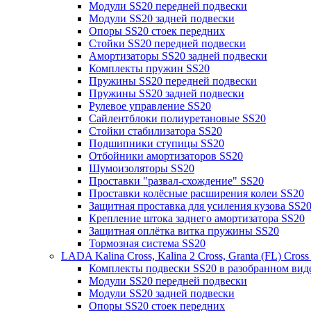
Модули SS20 передней подвески
Модули SS20 задней подвески
Опоры SS20 стоек передних
Стойки SS20 передней подвески
Амортизаторы SS20 задней подвески
Комплекты пружин SS20
Пружины SS20 передней подвески
Пружины SS20 задней подвески
Рулевое управление SS20
Сайлентблоки полиуретановые SS20
Стойки стабилизатора SS20
Подшипники ступицы SS20
Отбойники амортизаторов SS20
Шумоизоляторы SS20
Проставки "развал-схождение" SS20
Проставки колёсные расширения колеи SS20
Защитная проставка для усиления кузова SS2
Крепление штока заднего амортизатора SS20
Защитная оплётка витка пружины SS20
Тормозная система SS20
LADA Kalina Cross, Kalina 2 Cross, Granta (FL) Cros
Комплекты подвески SS20 в разобранном вид
Модули SS20 передней подвески
Модули SS20 задней подвески
Опоры SS20 стоек передних