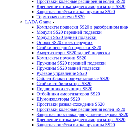
Проставки колёсные расширения колеи SS20
Крепление штока заднего амортизатора SS20
Защитная оплётка витка пружины SS20
Тормозная система SS20
LADA Granta
Комплекты подвески SS20 в разобранном вид
Модули SS20 передней подвески
Модули SS20 задней подвески
Опоры SS20 стоек передних
Стойки передней подвески SS20
Амортизаторы SS20 задней подвески
Комплекты пружин SS20
Пружины SS20 передней подвески
Пружины SS20 задней подвески
Рулевое управление SS20
Сайлентблоки полиуретановые SS20
Стойки стабилизатора SS20
Подшипники ступицы SS20
Отбойники амортизаторов SS20
Шумоизоляторы SS20
Проставки развал-схождение SS20
Проставки колёсные расширения колеи SS20
Защитная проставка для усиления кузова SS2
Крепление штока заднего амортизатора SS20
Защитная оплётка витка пружины SS20