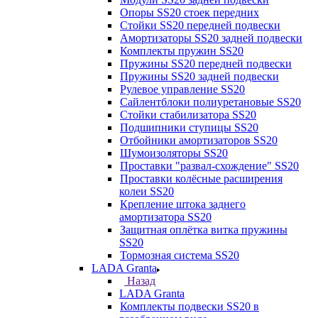
Опоры SS20 стоек передних
Стойки SS20 передней подвески
Амортизаторы SS20 задней подвески
Комплекты пружин SS20
Пружины SS20 передней подвески
Пружины SS20 задней подвески
Рулевое управление SS20
Сайлентблоки полиуретановые SS20
Стойки стабилизатора SS20
Подшипники ступицы SS20
Отбойники амортизаторов SS20
Шумоизоляторы SS20
Проставки "развал-схождение" SS20
Проставки колёсные расширения
колеи SS20
Крепление штока заднего
амортизатора SS20
Защитная оплётка витка пружины
SS20
Тормозная система SS20
LADA Granta
Назад
LADA Granta
Комплекты подвески SS20 в