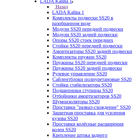
LADA Kalina 1
Назад
LADA Kalina 1
Комплекты подвески SS20 в
разобранном виде
Модули SS20 передней подвески
Модули SS20 задней подвески
Опоры SS20 стоек передних
Стойки SS20 передней подвески
Амортизаторы SS20 задней подвески
Комплекты пружин SS20
Пружины SS20 передней подвески
Пружины SS20 задней подвески
Рулевое управление SS20
Сайлентблоки полиуретановые SS20
Стойки стабилизатора SS20
Подшипники ступицы SS20
Отбойники амортизаторов SS20
Шумоизоляторы SS20
Проставки "развал-схождение" SS20
Защитная проставка для усиления
кузова SS20
Проставки колёсные расширения
колеи SS20
Крепление штока заднего