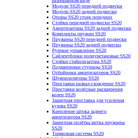
разобранном виде
Модули SS20 передней подвески
Модули SS20 задней подвески
Опоры SS20 стоек передних
Стойки передней подвески SS20
Амортизаторы SS20 задней подвески
Комплекты пружин SS20
Пружины SS20 передней подвески
Пружины SS20 задней подвески
Рулевое управление SS20
Сайлентблоки полиуретановые SS20
Стойки стабилизатора SS20
Подшипники ступицы SS20
Отбойники амортизаторов SS20
Шумоизоляторы SS20
Проставки развал-схождение SS20
Проставки колёсные расширения
колеи SS20
Защитная проставка для усиления
кузова SS20
Крепление штока заднего
амортизатора SS20
Защитная оплётка витка пружины
SS20
Тормозная система SS20