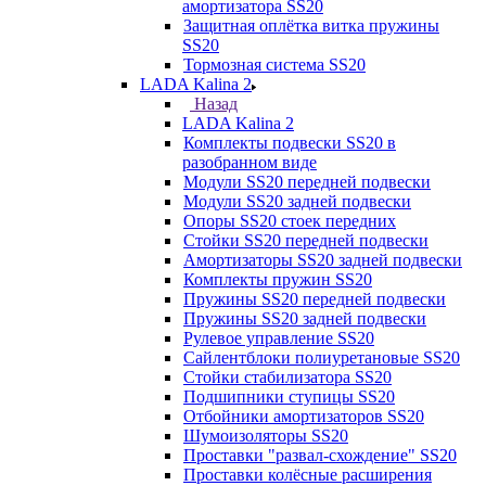
амортизатора SS20
Защитная оплётка витка пружины
SS20
Тормозная система SS20
LADA Kalina 2
Назад
LADA Kalina 2
Комплекты подвески SS20 в
разобранном виде
Модули SS20 передней подвески
Модули SS20 задней подвески
Опоры SS20 стоек передних
Стойки SS20 передней подвески
Амортизаторы SS20 задней подвески
Комплекты пружин SS20
Пружины SS20 передней подвески
Пружины SS20 задней подвески
Рулевое управление SS20
Сайлентблоки полиуретановые SS20
Стойки стабилизатора SS20
Подшипники ступицы SS20
Отбойники амортизаторов SS20
Шумоизоляторы SS20
Проставки "развал-схождение" SS20
Проставки колёсные расширения