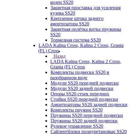
колеи SS20
Защитная проставка для усиления
кузова SS20
Крепление штока заднего
амортизатора SS20
Защитная оплётка витка пружины
SS20
Тормозная система SS20
LADA Kalina Cross, Kalina 2 Cross, Granta
(FL) Cross
Назад
LADA Kalina Cross, Kalina 2 Cross,
Granta (FL) Cross
Комплекты подвески SS20 в
разобранном виде
Модули SS20 передней подвески
Модули SS20 задней подвески
Опоры SS20 стоек передних
Стойки SS20 передней подвески
Амортизаторы SS20 задней подвески
Комплекты пружин SS20
Пружины SS20 передней подвески
Пружины SS20 задней подвески
Рулевое управление SS20
Сайлентблоки полиуретановые SS20