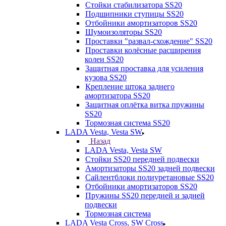
Стойки стабилизатора SS20
Подшипники ступицы SS20
Отбойники амортизаторов SS20
Шумоизоляторы SS20
Проставки "развал-схождение" SS20
Проставки колёсные расширения
колеи SS20
Защитная проставка для усиления
кузова SS20
Крепление штока заднего
амортизатора SS20
Защитная оплётка витка пружины
SS20
Тормозная система SS20
LADA Vesta, Vesta SW
Назад
LADA Vesta, Vesta SW
Стойки SS20 передней подвески
Амортизаторы SS20 задней подвески
Сайлентблоки полиуретановые SS20
Отбойники амортизаторов SS20
Пружины SS20 передней и задней
подвески
Тормозная система
LADA Vesta Cross, SW Cross