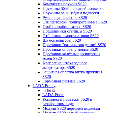
Комплекты пружин SS20
Пружины SS20 передней подвески
Пружины SS20 задней подвески
Рулевое управление SS20
Сайлентблоки полиуретановые SS20
Стойки стабилизатора SS20
Подшипники ступицы SS20
Отбойники амортизаторов SS20
Шумоизоляторы SS20
Проставки "развал-схождение" SS20
Проставки опоры угловые SS20
Проставки колёсные расширения
колеи SS20
Крепление штока заднего
амортизатора SS20
Защитная оплётка витка пружины
SS20
Тормозная система SS20
LADA Priora
Назад
LADA Priora
Комплекты подвески SS20 в
разобранном виде
Модули SS20 передней подвески
Модули SS20 задней подвески