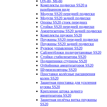
ON-do, MI-do
Комплекты подвески SS20 в
разобранном виде
Модули SS20 передней подвески
Модули SS20 задней подвески
Опоры SS20 стоек передних
Стойки SS20 передней подвески
Амортизаторы SS20 задней подвески
Комплекты пружин SS20
Пружины SS20 передней подвески
Пружины SS20 задней подвески
Рулевое управление SS20
Сайлентблоки полиуретановые SS20
Стойки стабилизатора SS20
Подшипники ступицы SS20
Отбойники амортизаторов SS20
Шумоизоляторы SS20
Проставки колёсные расширения
колеи SS20
Защитная проставка для усиления
кузова SS20
Крепление штока заднего
амортизатора SS20
Защитная оплётка витка пружины
SS20