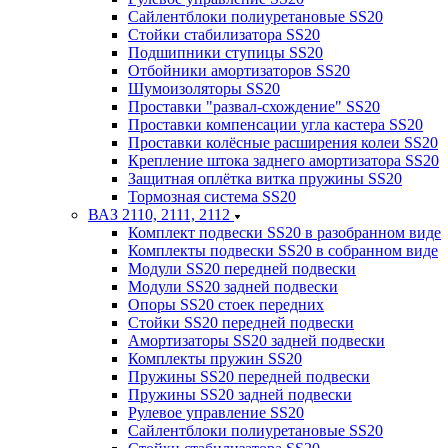
Сайлентблоки полиуретановые SS20
Стойки стабилизатора SS20
Подшипники ступицы SS20
Отбойники амортизаторов SS20
Шумоизоляторы SS20
Проставки "развал-схождение" SS20
Проставки компенсации угла кастера SS20
Проставки колёсные расширения колеи SS20
Крепление штока заднего амортизатора SS20
Защитная оплётка витка пружины SS20
Тормозная система SS20
ВАЗ 2110, 2111, 2112
Комплект подвески SS20 в разобранном виде
Комплекты подвески SS20 в собранном виде
Модули SS20 передней подвески
Модули SS20 задней подвески
Опоры SS20 стоек передних
Стойки SS20 передней подвески
Амортизаторы SS20 задней подвески
Комплекты пружин SS20
Пружины SS20 передней подвески
Пружины SS20 задней подвески
Рулевое управление SS20
Сайлентблоки полиуретановые SS20