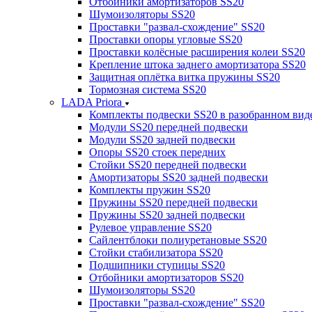
Отбойники амортизаторов SS20
Шумоизоляторы SS20
Проставки "развал-схождение" SS20
Проставки опоры угловые SS20
Проставки колёсные расширения колеи SS20
Крепление штока заднего амортизатора SS20
Защитная оплётка витка пружины SS20
Тормозная система SS20
LADA Priora
Комплекты подвески SS20 в разобранном вид
Модули SS20 передней подвески
Модули SS20 задней подвески
Опоры SS20 стоек передних
Стойки SS20 передней подвески
Амортизаторы SS20 задней подвески
Комплекты пружин SS20
Пружины SS20 передней подвески
Пружины SS20 задней подвески
Рулевое управление SS20
Сайлентблоки полиуретановые SS20
Стойки стабилизатора SS20
Подшипники ступицы SS20
Отбойники амортизаторов SS20
Шумоизоляторы SS20
Проставки "развал-схождение" SS20