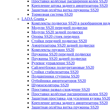
Проставки колёсные расширения колеи SS20
Крепление штока заднего амортизатора SS20
Защитная оплётка витка пружины SS20
Тормозная система SS20
LADA Granta
Комплекты подвески SS20 в разобранном вид
Модули SS20 передней подвески
Модули SS20 задней подвески
Опоры SS20 стоек передних
Стойки передней подвески SS20
Амортизаторы SS20 задней подвески
Комплекты пружин SS20
Пружины SS20 передней подвески
Пружины SS20 задней подвески
Рулевое управление SS20
Сайлентблоки полиуретановые SS20
Стойки стабилизатора SS20
Подшипники ступицы SS20
Отбойники амортизаторов SS20
Шумоизоляторы SS20
Проставки развал-схождение SS20
Проставки колёсные расширения колеи SS20
Защитная проставка для усиления кузова SS2
Крепление штока заднего амортизатора SS20
Защитная оплётка витка пружины SS20