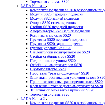
Тормозная система SS20
LADA Kalina 1
Комплекты подвески SS20 в разобранном вид
Модули SS20 передней подвески
Модули SS20 задней подвески
Опоры SS20 стоек передних
Стойки SS20 передней подвески
Амортизаторы SS20 задней подвески
Комплекты пружин SS20
Пружины SS20 передней подвески
Пружины SS20 задней подвески
Рулевое управление SS20
Сайлентблоки полиуретановые SS20
Стойки стабилизатора SS20
Подшипники ступицы SS20
Отбойники амортизаторов SS20
Шумоизоляторы SS20
Проставки "развал-схождение" SS20
Защитная проставка для усиления кузова SS2
Проставки колёсные расширения колеи SS20
Крепление штока заднего амортизатора SS20
Защитная оплётка витка пружины SS20
Тормозная система SS20
LADA Kalina 2
Комплекты подвески SS20 в разобранном вид