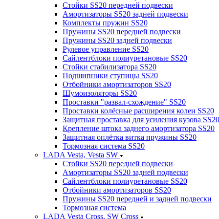
Стойки SS20 передней подвески
Амортизаторы SS20 задней подвески
Комплекты пружин SS20
Пружины SS20 передней подвески
Пружины SS20 задней подвески
Рулевое управление SS20
Сайлентблоки полиуретановые SS20
Стойки стабилизатора SS20
Подшипники ступицы SS20
Отбойники амортизаторов SS20
Шумоизоляторы SS20
Проставки "развал-схождение" SS20
Проставки колёсные расширения колеи SS20
Защитная проставка для усиления кузова SS2
Крепление штока заднего амортизатора SS20
Защитная оплётка витка пружины SS20
Тормозная система SS20
LADA Vesta, Vesta SW
Стойки SS20 передней подвески
Амортизаторы SS20 задней подвески
Сайлентблоки полиуретановые SS20
Отбойники амортизаторов SS20
Пружины SS20 передней и задней подвески
Тормозная система
LADA Vesta Cross, SW Cross