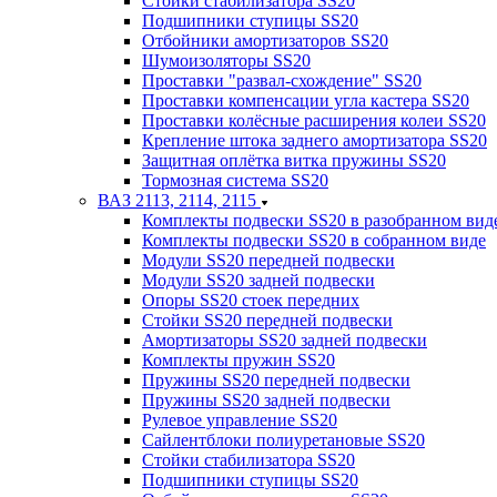
Стойки стабилизатора SS20
Подшипники ступицы SS20
Отбойники амортизаторов SS20
Шумоизоляторы SS20
Проставки "развал-схождение" SS20
Проставки компенсации угла кастера SS20
Проставки колёсные расширения колеи SS20
Крепление штока заднего амортизатора SS20
Защитная оплётка витка пружины SS20
Тормозная система SS20
ВАЗ 2113, 2114, 2115
Комплекты подвески SS20 в разобранном вид
Комплекты подвески SS20 в собранном виде
Модули SS20 передней подвески
Модули SS20 задней подвески
Опоры SS20 стоек передних
Стойки SS20 передней подвески
Амортизаторы SS20 задней подвески
Комплекты пружин SS20
Пружины SS20 передней подвески
Пружины SS20 задней подвески
Рулевое управление SS20
Сайлентблоки полиуретановые SS20
Стойки стабилизатора SS20
Подшипники ступицы SS20