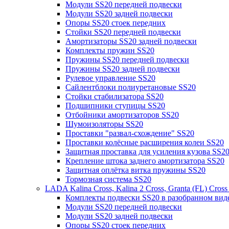
Модули SS20 передней подвески
Модули SS20 задней подвески
Опоры SS20 стоек передних
Стойки SS20 передней подвески
Амортизаторы SS20 задней подвески
Комплекты пружин SS20
Пружины SS20 передней подвески
Пружины SS20 задней подвески
Рулевое управление SS20
Сайлентблоки полиуретановые SS20
Стойки стабилизатора SS20
Подшипники ступицы SS20
Отбойники амортизаторов SS20
Шумоизоляторы SS20
Проставки "развал-схождение" SS20
Проставки колёсные расширения колеи SS20
Защитная проставка для усиления кузова SS2
Крепление штока заднего амортизатора SS20
Защитная оплётка витка пружины SS20
Тормозная система SS20
LADA Kalina Cross, Kalina 2 Cross, Granta (FL) Cros
Комплекты подвески SS20 в разобранном вид
Модули SS20 передней подвески
Модули SS20 задней подвески
Опоры SS20 стоек передних