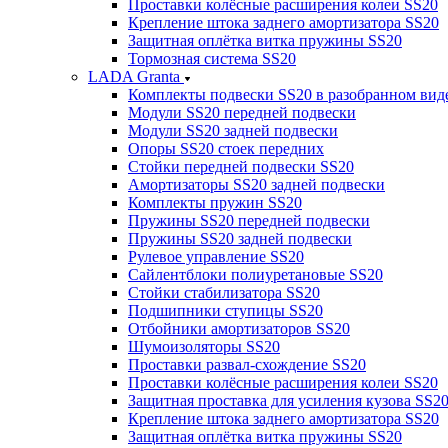
Проставки колёсные расширения колеи SS20
Крепление штока заднего амортизатора SS20
Защитная оплётка витка пружины SS20
Тормозная система SS20
LADA Granta
Комплекты подвески SS20 в разобранном вид
Модули SS20 передней подвески
Модули SS20 задней подвески
Опоры SS20 стоек передних
Стойки передней подвески SS20
Амортизаторы SS20 задней подвески
Комплекты пружин SS20
Пружины SS20 передней подвески
Пружины SS20 задней подвески
Рулевое управление SS20
Сайлентблоки полиуретановые SS20
Стойки стабилизатора SS20
Подшипники ступицы SS20
Отбойники амортизаторов SS20
Шумоизоляторы SS20
Проставки развал-схождение SS20
Проставки колёсные расширения колеи SS20
Защитная проставка для усиления кузова SS2
Крепление штока заднего амортизатора SS20
Защитная оплётка витка пружины SS20