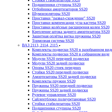
Стойки стабилизатора SS20
Подшипники ступицы SS20
Отбойники амортизаторов SS20
Шумоизоляторы SS20
Проставки "развал-схождение" SS20
Проставки компенсации угла кастера SS20
Проставки колёсные расширения колеи SS20
Крепление штока заднего амортизатора SS20
Защитная оплётка витка пружины SS20
Тормозная система SS20
ВАЗ 2113, 2114, 2115
Комплекты подвески SS20 в разобранном вид
Комплекты подвески SS20 в собранном виде
Модули SS20 передней подвески
Модули SS20 задней подвески
Опоры SS20 стоек передних
Стойки SS20 передней подвески
Амортизаторы SS20 задней подвески
Комплекты пружин SS20
Пружины SS20 передней подвески
Пружины SS20 задней подвески
Рулевое управление SS20
Сайлентблоки полиуретановые SS20
Стойки стабилизатора SS20
Подшипники ступицы SS20