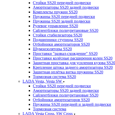
Стойки SS20 передней подвески
Амортизаторы SS20 задней подвески
Комплекты пружин SS20
Пружины SS20 передней подвески
Пружины SS20 задней подвески
Рулевое управление SS20
Сайлентблоки полиуретановые SS20
Стойки стабилизатора SS20
Подшипники ступицы SS20
Отбойники амортизаторов SS20
Шумоизоляторы SS20
Проставки "развал-схождение" SS20
Проставки колёсные расширения колеи SS20
Защитная проставка для усиления кузова SS2
Крепление штока заднего амортизатора SS20
Защитная оплётка витка пружины SS20
Тормозная система SS20
LADA Vesta, Vesta SW
Стойки SS20 передней подвески
Амортизаторы SS20 задней подвески
Сайлентблоки полиуретановые SS20
Отбойники амортизаторов SS20
Пружины SS20 передней и задней подвески
Тормозная система
LADA Vesta Cross, SW Cross