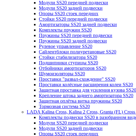
Модули SS20 передней подвески
Модули SS20 задней подвески
Опоры SS20 стоек передних
Стойки SS20 передней подвески
Амортизаторы SS20 задней подвески
Комплекты пружин SS20
Пружины SS20 передней подвески
Пружины SS20 задней подвески
Рулевое управление SS20
Сайлентблоки полиуретановые SS20
Стойки стабилизатора SS20
Подшипники ступицы SS20
Отбойники амортизаторов SS20
Шумоизоляторы SS20
Проставки "развал-схождение" SS20
Проставки колёсные расширения колеи SS20
Защитная проставка для усиления кузова SS2
Крепление штока заднего амортизатора SS20
Защитная оплётка витка пружины SS20
Тормозная система SS20
LADA Kalina Cross, Kalina 2 Cross, Granta (FL) Cros
Комплекты подвески SS20 в разобранном вид
Модули SS20 передней подвески
Модули SS20 задней подвески
Опоры SS20 стоек передних