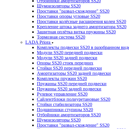
Отбойники амортизаторов SS20
Шумоизоляторы SS20
Проставки "развал-схождение" SS20
Проставки опоры угловые SS20
Проставки колёсные расширения колеи SS20
Крепление штока заднего амортизатора SS20
Защитная оплётка витка пружины SS20
Тормозная система SS20
LADA Priora
Комплекты подвески SS20 в разобранном вид
Модули SS20 передней подвески
Модули SS20 задней подвески
Опоры SS20 стоек передних
Стойки SS20 передней подвески
Амортизаторы SS20 задней подвески
Комплекты пружин SS20
Пружины SS20 передней подвески
Пружины SS20 задней подвески
Рулевое управление SS20
Сайлентблоки полиуретановые SS20
Стойки стабилизатора SS20
Подшипники ступицы SS20
Отбойники амортизаторов SS20
Шумоизоляторы SS20
Проставки "развал-схождение" SS20