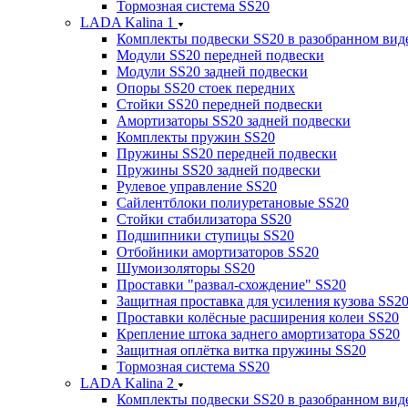
Тормозная система SS20
LADA Kalina 1
Комплекты подвески SS20 в разобранном вид
Модули SS20 передней подвески
Модули SS20 задней подвески
Опоры SS20 стоек передних
Стойки SS20 передней подвески
Амортизаторы SS20 задней подвески
Комплекты пружин SS20
Пружины SS20 передней подвески
Пружины SS20 задней подвески
Рулевое управление SS20
Сайлентблоки полиуретановые SS20
Стойки стабилизатора SS20
Подшипники ступицы SS20
Отбойники амортизаторов SS20
Шумоизоляторы SS20
Проставки "развал-схождение" SS20
Защитная проставка для усиления кузова SS2
Проставки колёсные расширения колеи SS20
Крепление штока заднего амортизатора SS20
Защитная оплётка витка пружины SS20
Тормозная система SS20
LADA Kalina 2
Комплекты подвески SS20 в разобранном вид