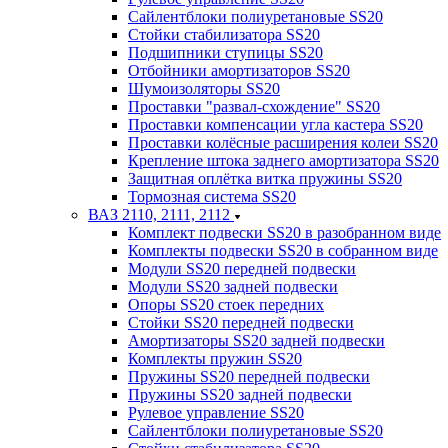
Сайлентблоки полиуретановые SS20
Стойки стабилизатора SS20
Подшипники ступицы SS20
Отбойники амортизаторов SS20
Шумоизоляторы SS20
Проставки "развал-схождение" SS20
Проставки компенсации угла кастера SS20
Проставки колёсные расширения колеи SS20
Крепление штока заднего амортизатора SS20
Защитная оплётка витка пружины SS20
Тормозная система SS20
ВАЗ 2110, 2111, 2112
Комплект подвески SS20 в разобранном виде
Комплекты подвески SS20 в собранном виде
Модули SS20 передней подвески
Модули SS20 задней подвески
Опоры SS20 стоек передних
Стойки SS20 передней подвески
Амортизаторы SS20 задней подвески
Комплекты пружин SS20
Пружины SS20 передней подвески
Пружины SS20 задней подвески
Рулевое управление SS20
Сайлентблоки полиуретановые SS20