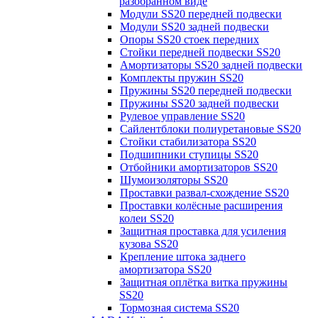
разобранном виде
Модули SS20 передней подвески
Модули SS20 задней подвески
Опоры SS20 стоек передних
Стойки передней подвески SS20
Амортизаторы SS20 задней подвески
Комплекты пружин SS20
Пружины SS20 передней подвески
Пружины SS20 задней подвески
Рулевое управление SS20
Сайлентблоки полиуретановые SS20
Стойки стабилизатора SS20
Подшипники ступицы SS20
Отбойники амортизаторов SS20
Шумоизоляторы SS20
Проставки развал-схождение SS20
Проставки колёсные расширения
колеи SS20
Защитная проставка для усиления
кузова SS20
Крепление штока заднего
амортизатора SS20
Защитная оплётка витка пружины
SS20
Тормозная система SS20