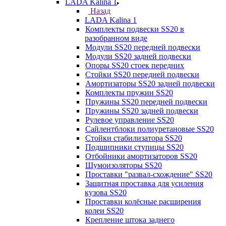
LADA Kalina 1
Назад
LADA Kalina 1
Комплекты подвески SS20 в
разобранном виде
Модули SS20 передней подвески
Модули SS20 задней подвески
Опоры SS20 стоек передних
Стойки SS20 передней подвески
Амортизаторы SS20 задней подвески
Комплекты пружин SS20
Пружины SS20 передней подвески
Пружины SS20 задней подвески
Рулевое управление SS20
Сайлентблоки полиуретановые SS20
Стойки стабилизатора SS20
Подшипники ступицы SS20
Отбойники амортизаторов SS20
Шумоизоляторы SS20
Проставки "развал-схождение" SS20
Защитная проставка для усиления
кузова SS20
Проставки колёсные расширения
колеи SS20
Крепление штока заднего