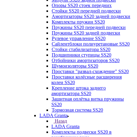
Опоры SS20 стоек передних
Стойки SS20 передней подвески
Амортизаторы SS20 задней подвески
Комплекты пружин SS20
Пружины SS20 передней подвески
Пружины SS20 задней подвески
Рулевое управление SS20
Сайлентблоки полиуретановые SS20
Стойки стабилизатора SS20
Подшипники ступицы SS20
Отбойники амортизаторов SS20
Шумоизоляторы SS20
Проставки "развал-схождение" SS20
Проставки колёсные расширения
колеи SS20
Крепление штока заднего
амортизатора SS20
Защитная оплётка витка пружины
SS20
Тормозная система SS20
LADA Granta
Назад
LADA Granta
Комплекты подвески SS20 в