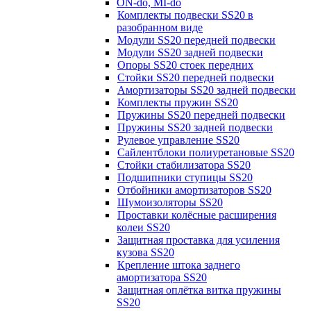
ON-do, MI-do
Комплекты подвески SS20 в
разобранном виде
Модули SS20 передней подвески
Модули SS20 задней подвески
Опоры SS20 стоек передних
Стойки SS20 передней подвески
Амортизаторы SS20 задней подвески
Комплекты пружин SS20
Пружины SS20 передней подвески
Пружины SS20 задней подвески
Рулевое управление SS20
Сайлентблоки полиуретановые SS20
Стойки стабилизатора SS20
Подшипники ступицы SS20
Отбойники амортизаторов SS20
Шумоизоляторы SS20
Проставки колёсные расширения
колеи SS20
Защитная проставка для усиления
кузова SS20
Крепление штока заднего
амортизатора SS20
Защитная оплётка витка пружины
SS20