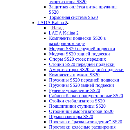
амортизатора SS20
Защитная оплётка витка пружины
SS20
Тормозная система SS20
LADA Kalina 2
Назад
LADA Kalina 2
Комплекты подвески SS20 в
разобранном виде
Модули SS20 передней подвески
Модули SS20 задней подвески
Опоры SS20 стоек передних
Стойки SS20 передней подвески
Амортизаторы SS20 задней подвески
Комплекты пружин SS20
Пружины SS20 передней подвески
Пружины SS20 задней подвески
Рулевое управление SS20
Сайлентблоки полиуретановые SS20
Стойки стабилизатора SS20
Подшипники ступицы SS20
Отбойники амортизаторов SS20
Шумоизоляторы SS20
Проставки "развал-схождение" SS20
Проставки колёсные расширения