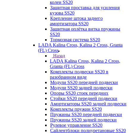
колеи SS20
Защитная проставка для усиления
кузова SS20
Крепление штока заднего
амортизатора SS20
Защитная оплётка витка пружины
SS20
Тормозная система SS20
LADA Kalina Cross, Kalina 2 Cross, Granta
(FL) Cross
Назад
LADA Kalina Cross, Kalina 2 Cross,
Granta (FL) Cross
Комплекты подвески SS20 в
разобранном виде
Модули SS20 передней подвески
Модули SS20 задней подвески
Опоры SS20 стоек передних
Стойки SS20 передней подвески
Амортизаторы SS20 задней подвески
Комплекты пружин SS20
Пружины SS20 передней подвески
Пружины SS20 задней подвески
Рулевое управление SS20
Сайлентблоки полиуретановые SS20