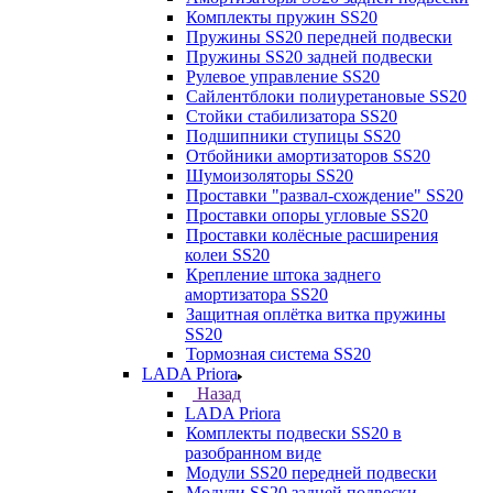
Комплекты пружин SS20
Пружины SS20 передней подвески
Пружины SS20 задней подвески
Рулевое управление SS20
Сайлентблоки полиуретановые SS20
Стойки стабилизатора SS20
Подшипники ступицы SS20
Отбойники амортизаторов SS20
Шумоизоляторы SS20
Проставки "развал-схождение" SS20
Проставки опоры угловые SS20
Проставки колёсные расширения
колеи SS20
Крепление штока заднего
амортизатора SS20
Защитная оплётка витка пружины
SS20
Тормозная система SS20
LADA Priora
Назад
LADA Priora
Комплекты подвески SS20 в
разобранном виде
Модули SS20 передней подвески
Модули SS20 задней подвески