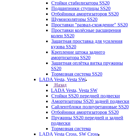
Стойки стабилизатора SS20
Подшипники ступицы SS20
Отбойники амортизаторов SS20
Шумоизоляторы SS20
Проставки "развал-схождение" SS20
Проставки колёсные расширения
колеи SS20
Защитная проставка для усиления
кузова SS20
Крепление штока заднего
амортизатора SS20
Защитная оплётка витка пружины
SS20
Тормозная система SS20
LADA Vesta, Vesta SW
Назад
LADA Vesta, Vesta SW
Стойки SS20 передней подвески
Амортизаторы SS20 задней подвески
Сайлентблоки полиуретановые SS20
Отбойники амортизаторов SS20
Пружины SS20 передней и задней
подвески
Тормозная система
LADA Vesta Cross, SW Cross