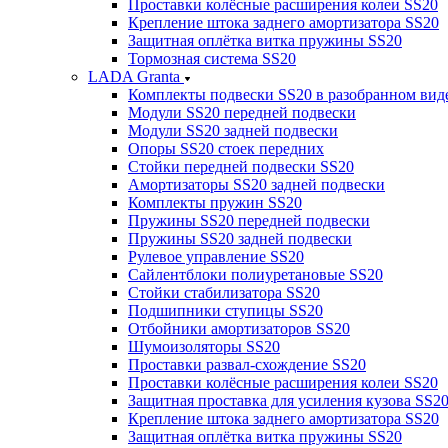
Проставки колёсные расширения колеи SS20
Крепление штока заднего амортизатора SS20
Защитная оплётка витка пружины SS20
Тормозная система SS20
LADA Granta
Комплекты подвески SS20 в разобранном вид
Модули SS20 передней подвески
Модули SS20 задней подвески
Опоры SS20 стоек передних
Стойки передней подвески SS20
Амортизаторы SS20 задней подвески
Комплекты пружин SS20
Пружины SS20 передней подвески
Пружины SS20 задней подвески
Рулевое управление SS20
Сайлентблоки полиуретановые SS20
Стойки стабилизатора SS20
Подшипники ступицы SS20
Отбойники амортизаторов SS20
Шумоизоляторы SS20
Проставки развал-схождение SS20
Проставки колёсные расширения колеи SS20
Защитная проставка для усиления кузова SS2
Крепление штока заднего амортизатора SS20
Защитная оплётка витка пружины SS20