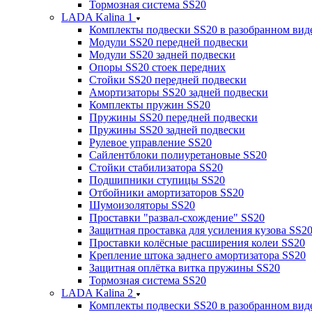
Тормозная система SS20
LADA Kalina 1
Комплекты подвески SS20 в разобранном вид
Модули SS20 передней подвески
Модули SS20 задней подвески
Опоры SS20 стоек передних
Стойки SS20 передней подвески
Амортизаторы SS20 задней подвески
Комплекты пружин SS20
Пружины SS20 передней подвески
Пружины SS20 задней подвески
Рулевое управление SS20
Сайлентблоки полиуретановые SS20
Стойки стабилизатора SS20
Подшипники ступицы SS20
Отбойники амортизаторов SS20
Шумоизоляторы SS20
Проставки "развал-схождение" SS20
Защитная проставка для усиления кузова SS2
Проставки колёсные расширения колеи SS20
Крепление штока заднего амортизатора SS20
Защитная оплётка витка пружины SS20
Тормозная система SS20
LADA Kalina 2
Комплекты подвески SS20 в разобранном вид