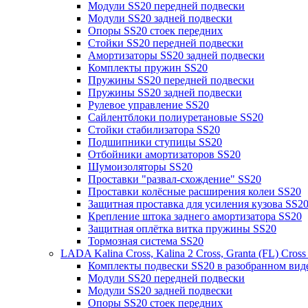
Модули SS20 передней подвески
Модули SS20 задней подвески
Опоры SS20 стоек передних
Стойки SS20 передней подвески
Амортизаторы SS20 задней подвески
Комплекты пружин SS20
Пружины SS20 передней подвески
Пружины SS20 задней подвески
Рулевое управление SS20
Сайлентблоки полиуретановые SS20
Стойки стабилизатора SS20
Подшипники ступицы SS20
Отбойники амортизаторов SS20
Шумоизоляторы SS20
Проставки "развал-схождение" SS20
Проставки колёсные расширения колеи SS20
Защитная проставка для усиления кузова SS2
Крепление штока заднего амортизатора SS20
Защитная оплётка витка пружины SS20
Тормозная система SS20
LADA Kalina Cross, Kalina 2 Cross, Granta (FL) Cros
Комплекты подвески SS20 в разобранном вид
Модули SS20 передней подвески
Модули SS20 задней подвески
Опоры SS20 стоек передних