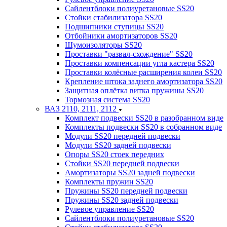
Сайлентблоки полиуретановые SS20
Стойки стабилизатора SS20
Подшипники ступицы SS20
Отбойники амортизаторов SS20
Шумоизоляторы SS20
Проставки "развал-схождение" SS20
Проставки компенсации угла кастера SS20
Проставки колёсные расширения колеи SS20
Крепление штока заднего амортизатора SS20
Защитная оплётка витка пружины SS20
Тормозная система SS20
ВАЗ 2110, 2111, 2112
Комплект подвески SS20 в разобранном виде
Комплекты подвески SS20 в собранном виде
Модули SS20 передней подвески
Модули SS20 задней подвески
Опоры SS20 стоек передних
Стойки SS20 передней подвески
Амортизаторы SS20 задней подвески
Комплекты пружин SS20
Пружины SS20 передней подвески
Пружины SS20 задней подвески
Рулевое управление SS20
Сайлентблоки полиуретановые SS20