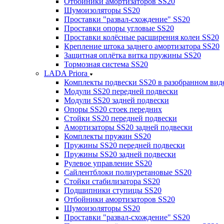
Отбойники амортизаторов SS20
Шумоизоляторы SS20
Проставки "развал-схождение" SS20
Проставки опоры угловые SS20
Проставки колёсные расширения колеи SS20
Крепление штока заднего амортизатора SS20
Защитная оплётка витка пружины SS20
Тормозная система SS20
LADA Priora
Комплекты подвески SS20 в разобранном вид
Модули SS20 передней подвески
Модули SS20 задней подвески
Опоры SS20 стоек передних
Стойки SS20 передней подвески
Амортизаторы SS20 задней подвески
Комплекты пружин SS20
Пружины SS20 передней подвески
Пружины SS20 задней подвески
Рулевое управление SS20
Сайлентблоки полиуретановые SS20
Стойки стабилизатора SS20
Подшипники ступицы SS20
Отбойники амортизаторов SS20
Шумоизоляторы SS20
Проставки "развал-схождение" SS20