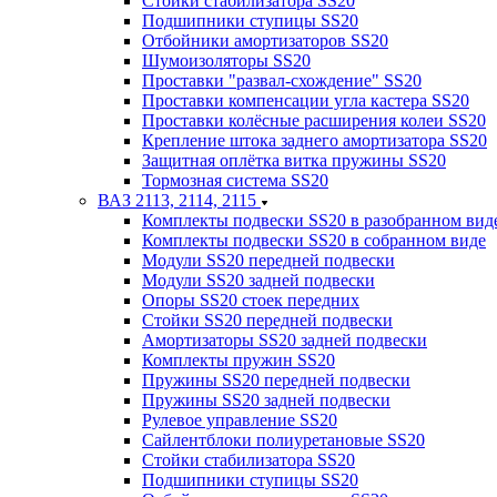
Стойки стабилизатора SS20
Подшипники ступицы SS20
Отбойники амортизаторов SS20
Шумоизоляторы SS20
Проставки "развал-схождение" SS20
Проставки компенсации угла кастера SS20
Проставки колёсные расширения колеи SS20
Крепление штока заднего амортизатора SS20
Защитная оплётка витка пружины SS20
Тормозная система SS20
ВАЗ 2113, 2114, 2115
Комплекты подвески SS20 в разобранном вид
Комплекты подвески SS20 в собранном виде
Модули SS20 передней подвески
Модули SS20 задней подвески
Опоры SS20 стоек передних
Стойки SS20 передней подвески
Амортизаторы SS20 задней подвески
Комплекты пружин SS20
Пружины SS20 передней подвески
Пружины SS20 задней подвески
Рулевое управление SS20
Сайлентблоки полиуретановые SS20
Стойки стабилизатора SS20
Подшипники ступицы SS20