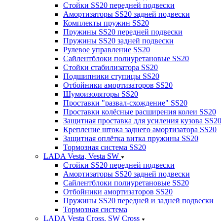
Стойки SS20 передней подвески
Амортизаторы SS20 задней подвески
Комплекты пружин SS20
Пружины SS20 передней подвески
Пружины SS20 задней подвески
Рулевое управление SS20
Сайлентблоки полиуретановые SS20
Стойки стабилизатора SS20
Подшипники ступицы SS20
Отбойники амортизаторов SS20
Шумоизоляторы SS20
Проставки "развал-схождение" SS20
Проставки колёсные расширения колеи SS20
Защитная проставка для усиления кузова SS2
Крепление штока заднего амортизатора SS20
Защитная оплётка витка пружины SS20
Тормозная система SS20
LADA Vesta, Vesta SW
Стойки SS20 передней подвески
Амортизаторы SS20 задней подвески
Сайлентблоки полиуретановые SS20
Отбойники амортизаторов SS20
Пружины SS20 передней и задней подвески
Тормозная система
LADA Vesta Cross, SW Cross