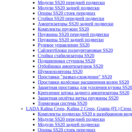
Модули SS20 передней подвески
Модули SS20 задней подвески
Опоры SS20 стоек передних
Стойки SS20 передней подвески
Амортизаторы SS20 задней подвески
Комплекты пружин SS20
Пружины SS20 передней подвески
Пружины SS20 задней подвески
Рулевое управление SS20
Сайлентблоки полиуретановые SS20
Стойки стабилизатора SS20
Подшипники ступицы SS20
Отбойники амортизаторов SS20
Шумоизоляторы SS20
Проставки "развал-схождение" SS20
Проставки колёсные расширения колеи SS20
Защитная проставка для усиления кузова SS2
Крепление штока заднего амортизатора SS20
Защитная оплётка витка пружины SS20
Тормозная система SS20
LADA Kalina Cross, Kalina 2 Cross, Granta (FL) Cros
Комплекты подвески SS20 в разобранном вид
Модули SS20 передней подвески
Модули SS20 задней подвески
Опоры SS20 стоек передних