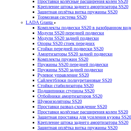
Проставки колёсные расширения колеи SS20
Крепление штока заднего амортизатора SS20
Защитная оплётка витка пружины SS20
Тормозная система SS20
LADA Granta
Комплекты подвески SS20 в разобранном вид
Модули SS20 передней подвески
Модули SS20 задней подвески
Опоры SS20 стоек передних
Стойки передней подвески SS20
Амортизаторы SS20 задней подвески
Комплекты пружин SS20
Пружины SS20 передней подвески
Пружины SS20 задней подвески
Рулевое управление SS20
Сайлентблоки полиуретановые SS20
Стойки стабилизатора SS20
Подшипники ступицы SS20
Отбойники амортизаторов SS20
Шумоизоляторы SS20
Проставки развал-схождение SS20
Проставки колёсные расширения колеи SS20
Защитная проставка для усиления кузова SS2
Крепление штока заднего амортизатора SS20
Защитная оплётка витка пружины SS20