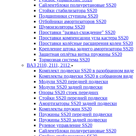
Сайлентблоки полиуретановые SS20
Стойки стабилизатора SS20
Подшипники ступицы SS20
Отбойники амортизаторов SS20
Шумоизоляторы SS20
Проставки "развал-схождение" SS20
Проставки компенсации угла кастера SS20
Проставки колёсные расширения колеи SS20
Крепление штока заднего амортизатора SS20
Защитная оплётка витка пружины SS20
Тормозная система SS20
ВАЗ 2110, 2111, 2112
Комплект подвески SS20 в разобранном виде
Комплекты подвески SS20 в собранном виде
Модули SS20 передней подвески
Модули SS20 задней подвески
Опоры SS20 стоек передних
Стойки SS20 передней подвески
Амортизаторы SS20 задней подвески
Комплекты пружин SS20
Пружины SS20 передней подвески
Пружины SS20 задней подвески
Рулевое управление SS20
Сайлентблоки полиуретановые SS20