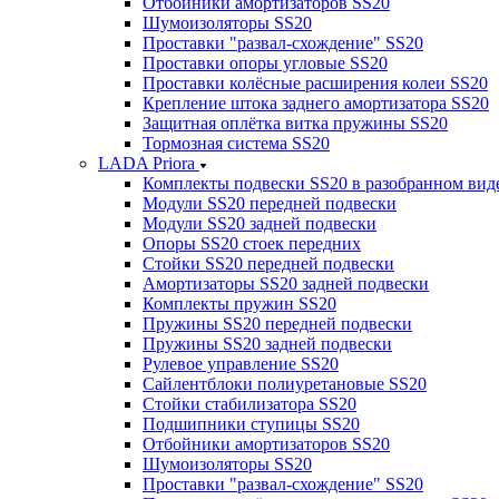
Отбойники амортизаторов SS20
Шумоизоляторы SS20
Проставки "развал-схождение" SS20
Проставки опоры угловые SS20
Проставки колёсные расширения колеи SS20
Крепление штока заднего амортизатора SS20
Защитная оплётка витка пружины SS20
Тормозная система SS20
LADA Priora
Комплекты подвески SS20 в разобранном вид
Модули SS20 передней подвески
Модули SS20 задней подвески
Опоры SS20 стоек передних
Стойки SS20 передней подвески
Амортизаторы SS20 задней подвески
Комплекты пружин SS20
Пружины SS20 передней подвески
Пружины SS20 задней подвески
Рулевое управление SS20
Сайлентблоки полиуретановые SS20
Стойки стабилизатора SS20
Подшипники ступицы SS20
Отбойники амортизаторов SS20
Шумоизоляторы SS20
Проставки "развал-схождение" SS20