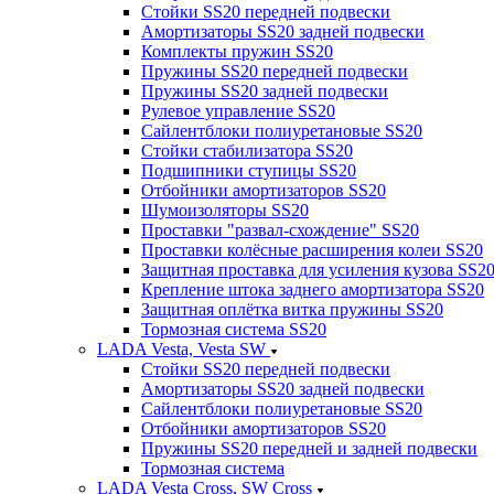
Стойки SS20 передней подвески
Амортизаторы SS20 задней подвески
Комплекты пружин SS20
Пружины SS20 передней подвески
Пружины SS20 задней подвески
Рулевое управление SS20
Сайлентблоки полиуретановые SS20
Стойки стабилизатора SS20
Подшипники ступицы SS20
Отбойники амортизаторов SS20
Шумоизоляторы SS20
Проставки "развал-схождение" SS20
Проставки колёсные расширения колеи SS20
Защитная проставка для усиления кузова SS2
Крепление штока заднего амортизатора SS20
Защитная оплётка витка пружины SS20
Тормозная система SS20
LADA Vesta, Vesta SW
Стойки SS20 передней подвески
Амортизаторы SS20 задней подвески
Сайлентблоки полиуретановые SS20
Отбойники амортизаторов SS20
Пружины SS20 передней и задней подвески
Тормозная система
LADA Vesta Cross, SW Cross