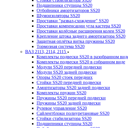
Стойки стабилизатора SS20
Подшипники ступицы SS20
Отбойники амортизаторов SS20
Шумоизоляторы SS20
Проставки "развал-схождение" SS20
Проставки компенсации угла кастера SS20
Проставки колёсные расширения колеи SS20
Крепление штока заднего амортизатора SS20
Защитная оплётка витка пружины SS20
Тормозная система SS20
ВАЗ 2113, 2114, 2115
Комплекты подвески SS20 в разобранном вид
Комплекты подвески SS20 в собранном виде
Модули SS20 передней подвески
Модули SS20 задней подвески
Опоры SS20 стоек передних
Стойки SS20 передней подвески
Амортизаторы SS20 задней подвески
Комплекты пружин SS20
Пружины SS20 передней подвески
Пружины SS20 задней подвески
Рулевое управление SS20
Сайлентблоки полиуретановые SS20
Стойки стабилизатора SS20
Подшипники ступицы SS20