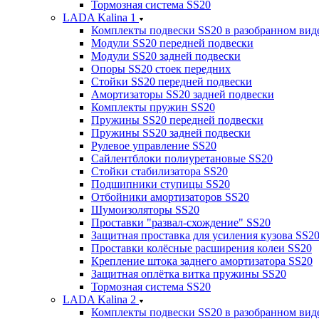
Тормозная система SS20
LADA Kalina 1
Комплекты подвески SS20 в разобранном вид
Модули SS20 передней подвески
Модули SS20 задней подвески
Опоры SS20 стоек передних
Стойки SS20 передней подвески
Амортизаторы SS20 задней подвески
Комплекты пружин SS20
Пружины SS20 передней подвески
Пружины SS20 задней подвески
Рулевое управление SS20
Сайлентблоки полиуретановые SS20
Стойки стабилизатора SS20
Подшипники ступицы SS20
Отбойники амортизаторов SS20
Шумоизоляторы SS20
Проставки "развал-схождение" SS20
Защитная проставка для усиления кузова SS2
Проставки колёсные расширения колеи SS20
Крепление штока заднего амортизатора SS20
Защитная оплётка витка пружины SS20
Тормозная система SS20
LADA Kalina 2
Комплекты подвески SS20 в разобранном вид