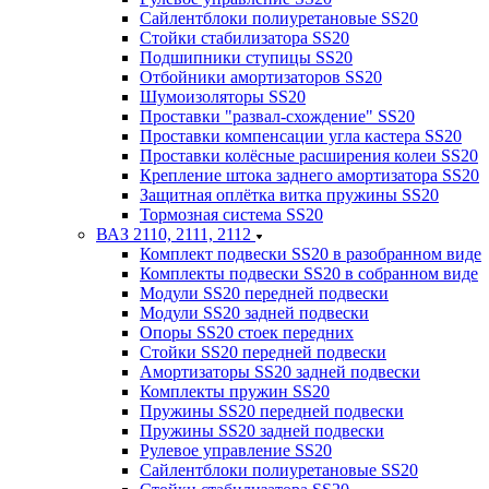
Сайлентблоки полиуретановые SS20
Стойки стабилизатора SS20
Подшипники ступицы SS20
Отбойники амортизаторов SS20
Шумоизоляторы SS20
Проставки "развал-схождение" SS20
Проставки компенсации угла кастера SS20
Проставки колёсные расширения колеи SS20
Крепление штока заднего амортизатора SS20
Защитная оплётка витка пружины SS20
Тормозная система SS20
ВАЗ 2110, 2111, 2112
Комплект подвески SS20 в разобранном виде
Комплекты подвески SS20 в собранном виде
Модули SS20 передней подвески
Модули SS20 задней подвески
Опоры SS20 стоек передних
Стойки SS20 передней подвески
Амортизаторы SS20 задней подвески
Комплекты пружин SS20
Пружины SS20 передней подвески
Пружины SS20 задней подвески
Рулевое управление SS20
Сайлентблоки полиуретановые SS20