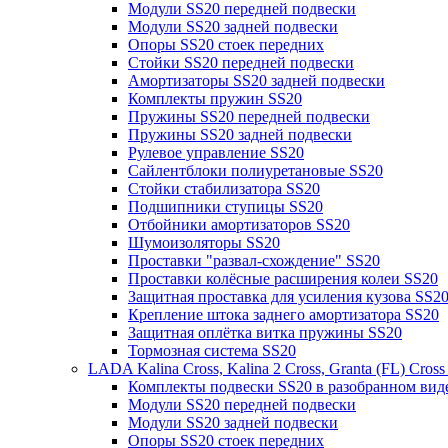
Модули SS20 передней подвески
Модули SS20 задней подвески
Опоры SS20 стоек передних
Стойки SS20 передней подвески
Амортизаторы SS20 задней подвески
Комплекты пружин SS20
Пружины SS20 передней подвески
Пружины SS20 задней подвески
Рулевое управление SS20
Сайлентблоки полиуретановые SS20
Стойки стабилизатора SS20
Подшипники ступицы SS20
Отбойники амортизаторов SS20
Шумоизоляторы SS20
Проставки "развал-схождение" SS20
Проставки колёсные расширения колеи SS20
Защитная проставка для усиления кузова SS2
Крепление штока заднего амортизатора SS20
Защитная оплётка витка пружины SS20
Тормозная система SS20
LADA Kalina Cross, Kalina 2 Cross, Granta (FL) Cros
Комплекты подвески SS20 в разобранном вид
Модули SS20 передней подвески
Модули SS20 задней подвески
Опоры SS20 стоек передних