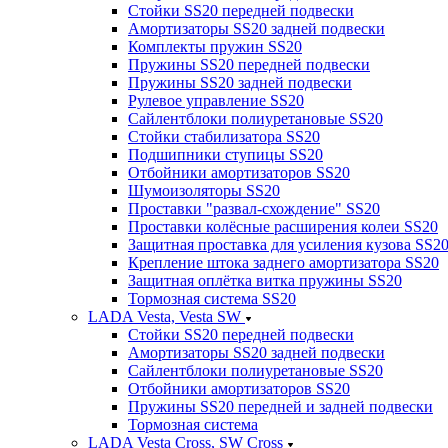
Стойки SS20 передней подвески
Амортизаторы SS20 задней подвески
Комплекты пружин SS20
Пружины SS20 передней подвески
Пружины SS20 задней подвески
Рулевое управление SS20
Сайлентблоки полиуретановые SS20
Стойки стабилизатора SS20
Подшипники ступицы SS20
Отбойники амортизаторов SS20
Шумоизоляторы SS20
Проставки "развал-схождение" SS20
Проставки колёсные расширения колеи SS20
Защитная проставка для усиления кузова SS2
Крепление штока заднего амортизатора SS20
Защитная оплётка витка пружины SS20
Тормозная система SS20
LADA Vesta, Vesta SW
Стойки SS20 передней подвески
Амортизаторы SS20 задней подвески
Сайлентблоки полиуретановые SS20
Отбойники амортизаторов SS20
Пружины SS20 передней и задней подвески
Тормозная система
LADA Vesta Cross, SW Cross