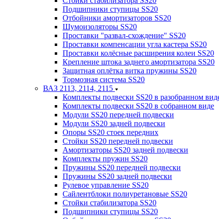
Стойки стабилизатора SS20
Подшипники ступицы SS20
Отбойники амортизаторов SS20
Шумоизоляторы SS20
Проставки "развал-схождение" SS20
Проставки компенсации угла кастера SS20
Проставки колёсные расширения колеи SS20
Крепление штока заднего амортизатора SS20
Защитная оплётка витка пружины SS20
Тормозная система SS20
ВАЗ 2113, 2114, 2115
Комплекты подвески SS20 в разобранном вид
Комплекты подвески SS20 в собранном виде
Модули SS20 передней подвески
Модули SS20 задней подвески
Опоры SS20 стоек передних
Стойки SS20 передней подвески
Амортизаторы SS20 задней подвески
Комплекты пружин SS20
Пружины SS20 передней подвески
Пружины SS20 задней подвески
Рулевое управление SS20
Сайлентблоки полиуретановые SS20
Стойки стабилизатора SS20
Подшипники ступицы SS20