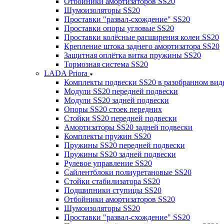
Отбойники амортизаторов SS20
Шумоизоляторы SS20
Проставки "развал-схождение" SS20
Проставки опоры угловые SS20
Проставки колёсные расширения колеи SS20
Крепление штока заднего амортизатора SS20
Защитная оплётка витка пружины SS20
Тормозная система SS20
LADA Priora
Комплекты подвески SS20 в разобранном вид
Модули SS20 передней подвески
Модули SS20 задней подвески
Опоры SS20 стоек передних
Стойки SS20 передней подвески
Амортизаторы SS20 задней подвески
Комплекты пружин SS20
Пружины SS20 передней подвески
Пружины SS20 задней подвески
Рулевое управление SS20
Сайлентблоки полиуретановые SS20
Стойки стабилизатора SS20
Подшипники ступицы SS20
Отбойники амортизаторов SS20
Шумоизоляторы SS20
Проставки "развал-схождение" SS20