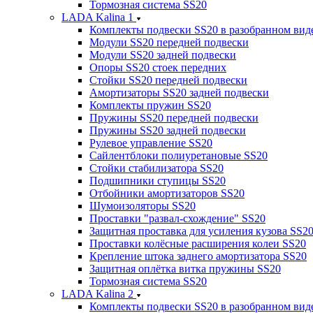
Тормозная система SS20
LADA Kalina 1
Комплекты подвески SS20 в разобранном вид
Модули SS20 передней подвески
Модули SS20 задней подвески
Опоры SS20 стоек передних
Стойки SS20 передней подвески
Амортизаторы SS20 задней подвески
Комплекты пружин SS20
Пружины SS20 передней подвески
Пружины SS20 задней подвески
Рулевое управление SS20
Сайлентблоки полиуретановые SS20
Стойки стабилизатора SS20
Подшипники ступицы SS20
Отбойники амортизаторов SS20
Шумоизоляторы SS20
Проставки "развал-схождение" SS20
Защитная проставка для усиления кузова SS2
Проставки колёсные расширения колеи SS20
Крепление штока заднего амортизатора SS20
Защитная оплётка витка пружины SS20
Тормозная система SS20
LADA Kalina 2
Комплекты подвески SS20 в разобранном вид