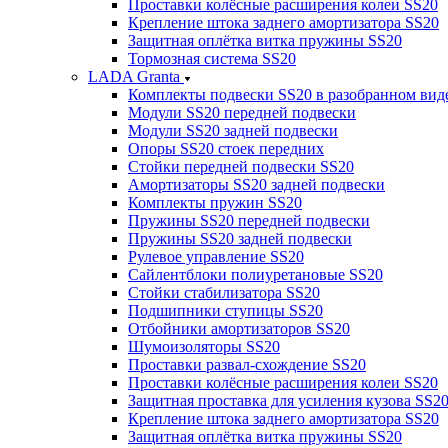
Проставки колёсные расширения колеи SS20
Крепление штока заднего амортизатора SS20
Защитная оплётка витка пружины SS20
Тормозная система SS20
LADA Granta
Комплекты подвески SS20 в разобранном вид
Модули SS20 передней подвески
Модули SS20 задней подвески
Опоры SS20 стоек передних
Стойки передней подвески SS20
Амортизаторы SS20 задней подвески
Комплекты пружин SS20
Пружины SS20 передней подвески
Пружины SS20 задней подвески
Рулевое управление SS20
Сайлентблоки полиуретановые SS20
Стойки стабилизатора SS20
Подшипники ступицы SS20
Отбойники амортизаторов SS20
Шумоизоляторы SS20
Проставки развал-схождение SS20
Проставки колёсные расширения колеи SS20
Защитная проставка для усиления кузова SS2
Крепление штока заднего амортизатора SS20
Защитная оплётка витка пружины SS20