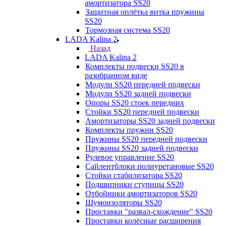
амортизатора SS20
Защитная оплётка витка пружины
SS20
Тормозная система SS20
LADA Kalina 2
Назад
LADA Kalina 2
Комплекты подвески SS20 в
разобранном виде
Модули SS20 передней подвески
Модули SS20 задней подвески
Опоры SS20 стоек передних
Стойки SS20 передней подвески
Амортизаторы SS20 задней подвески
Комплекты пружин SS20
Пружины SS20 передней подвески
Пружины SS20 задней подвески
Рулевое управление SS20
Сайлентблоки полиуретановые SS20
Стойки стабилизатора SS20
Подшипники ступицы SS20
Отбойники амортизаторов SS20
Шумоизоляторы SS20
Проставки "развал-схождение" SS20
Проставки колёсные расширения