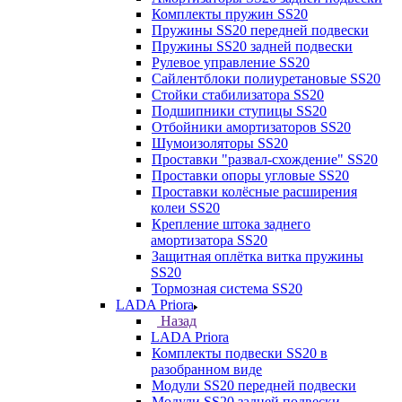
Комплекты пружин SS20
Пружины SS20 передней подвески
Пружины SS20 задней подвески
Рулевое управление SS20
Сайлентблоки полиуретановые SS20
Стойки стабилизатора SS20
Подшипники ступицы SS20
Отбойники амортизаторов SS20
Шумоизоляторы SS20
Проставки "развал-схождение" SS20
Проставки опоры угловые SS20
Проставки колёсные расширения
колеи SS20
Крепление штока заднего
амортизатора SS20
Защитная оплётка витка пружины
SS20
Тормозная система SS20
LADA Priora
Назад
LADA Priora
Комплекты подвески SS20 в
разобранном виде
Модули SS20 передней подвески
Модули SS20 задней подвески