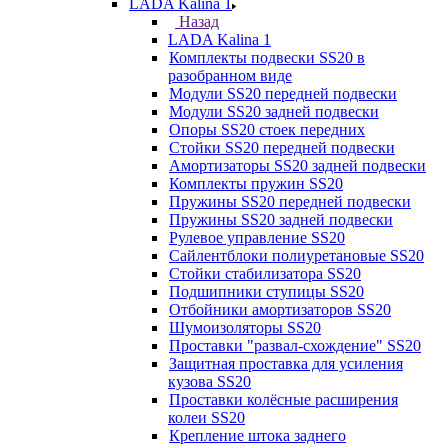
LADA Kalina 1
Назад
LADA Kalina 1
Комплекты подвески SS20 в
разобранном виде
Модули SS20 передней подвески
Модули SS20 задней подвески
Опоры SS20 стоек передних
Стойки SS20 передней подвески
Амортизаторы SS20 задней подвески
Комплекты пружин SS20
Пружины SS20 передней подвески
Пружины SS20 задней подвески
Рулевое управление SS20
Сайлентблоки полиуретановые SS20
Стойки стабилизатора SS20
Подшипники ступицы SS20
Отбойники амортизаторов SS20
Шумоизоляторы SS20
Проставки "развал-схождение" SS20
Защитная проставка для усиления
кузова SS20
Проставки колёсные расширения
колеи SS20
Крепление штока заднего