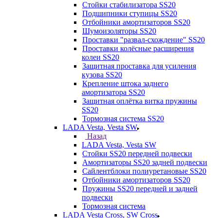
Стойки стабилизатора SS20
Подшипники ступицы SS20
Отбойники амортизаторов SS20
Шумоизоляторы SS20
Проставки "развал-схождение" SS20
Проставки колёсные расширения
колеи SS20
Защитная проставка для усиления
кузова SS20
Крепление штока заднего
амортизатора SS20
Защитная оплётка витка пружины
SS20
Тормозная система SS20
LADA Vesta, Vesta SW
Назад
LADA Vesta, Vesta SW
Стойки SS20 передней подвески
Амортизаторы SS20 задней подвески
Сайлентблоки полиуретановые SS20
Отбойники амортизаторов SS20
Пружины SS20 передней и задней
подвески
Тормозная система
LADA Vesta Cross, SW Cross