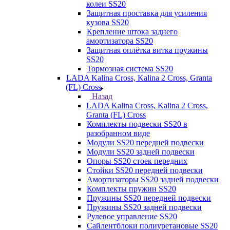
колеи SS20
Защитная проставка для усиления
кузова SS20
Крепление штока заднего
амортизатора SS20
Защитная оплётка витка пружины
SS20
Тормозная система SS20
LADA Kalina Cross, Kalina 2 Cross, Granta
(FL) Cross
Назад
LADA Kalina Cross, Kalina 2 Cross,
Granta (FL) Cross
Комплекты подвески SS20 в
разобранном виде
Модули SS20 передней подвески
Модули SS20 задней подвески
Опоры SS20 стоек передних
Стойки SS20 передней подвески
Амортизаторы SS20 задней подвески
Комплекты пружин SS20
Пружины SS20 передней подвески
Пружины SS20 задней подвески
Рулевое управление SS20
Сайлентблоки полиуретановые SS20