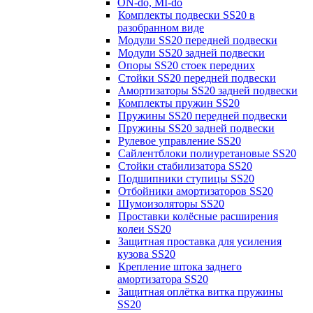
ON-do, MI-do
Комплекты подвески SS20 в
разобранном виде
Модули SS20 передней подвески
Модули SS20 задней подвески
Опоры SS20 стоек передних
Стойки SS20 передней подвески
Амортизаторы SS20 задней подвески
Комплекты пружин SS20
Пружины SS20 передней подвески
Пружины SS20 задней подвески
Рулевое управление SS20
Сайлентблоки полиуретановые SS20
Стойки стабилизатора SS20
Подшипники ступицы SS20
Отбойники амортизаторов SS20
Шумоизоляторы SS20
Проставки колёсные расширения
колеи SS20
Защитная проставка для усиления
кузова SS20
Крепление штока заднего
амортизатора SS20
Защитная оплётка витка пружины
SS20