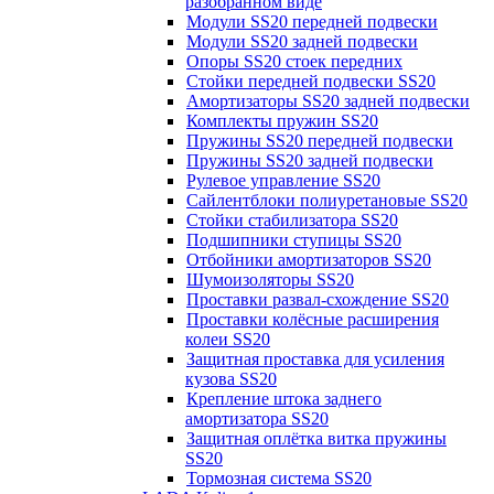
разобранном виде
Модули SS20 передней подвески
Модули SS20 задней подвески
Опоры SS20 стоек передних
Стойки передней подвески SS20
Амортизаторы SS20 задней подвески
Комплекты пружин SS20
Пружины SS20 передней подвески
Пружины SS20 задней подвески
Рулевое управление SS20
Сайлентблоки полиуретановые SS20
Стойки стабилизатора SS20
Подшипники ступицы SS20
Отбойники амортизаторов SS20
Шумоизоляторы SS20
Проставки развал-схождение SS20
Проставки колёсные расширения
колеи SS20
Защитная проставка для усиления
кузова SS20
Крепление штока заднего
амортизатора SS20
Защитная оплётка витка пружины
SS20
Тормозная система SS20