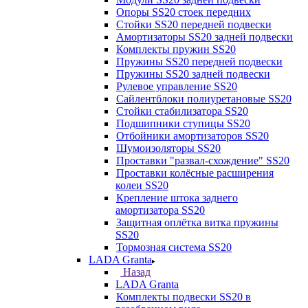
Опоры SS20 стоек передних
Стойки SS20 передней подвески
Амортизаторы SS20 задней подвески
Комплекты пружин SS20
Пружины SS20 передней подвески
Пружины SS20 задней подвески
Рулевое управление SS20
Сайлентблоки полиуретановые SS20
Стойки стабилизатора SS20
Подшипники ступицы SS20
Отбойники амортизаторов SS20
Шумоизоляторы SS20
Проставки "развал-схождение" SS20
Проставки колёсные расширения
колеи SS20
Крепление штока заднего
амортизатора SS20
Защитная оплётка витка пружины
SS20
Тормозная система SS20
LADA Granta
Назад
LADA Granta
Комплекты подвески SS20 в