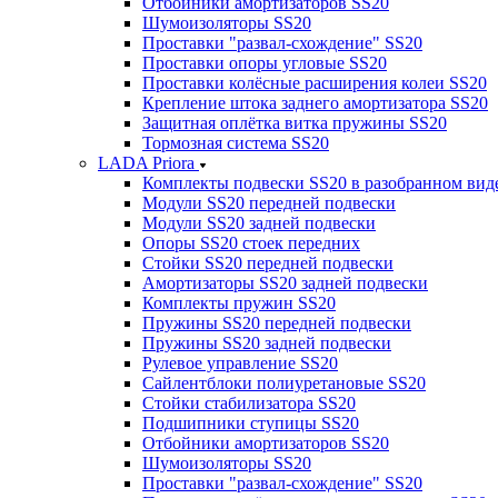
Отбойники амортизаторов SS20
Шумоизоляторы SS20
Проставки "развал-схождение" SS20
Проставки опоры угловые SS20
Проставки колёсные расширения колеи SS20
Крепление штока заднего амортизатора SS20
Защитная оплётка витка пружины SS20
Тормозная система SS20
LADA Priora
Комплекты подвески SS20 в разобранном вид
Модули SS20 передней подвески
Модули SS20 задней подвески
Опоры SS20 стоек передних
Стойки SS20 передней подвески
Амортизаторы SS20 задней подвески
Комплекты пружин SS20
Пружины SS20 передней подвески
Пружины SS20 задней подвески
Рулевое управление SS20
Сайлентблоки полиуретановые SS20
Стойки стабилизатора SS20
Подшипники ступицы SS20
Отбойники амортизаторов SS20
Шумоизоляторы SS20
Проставки "развал-схождение" SS20