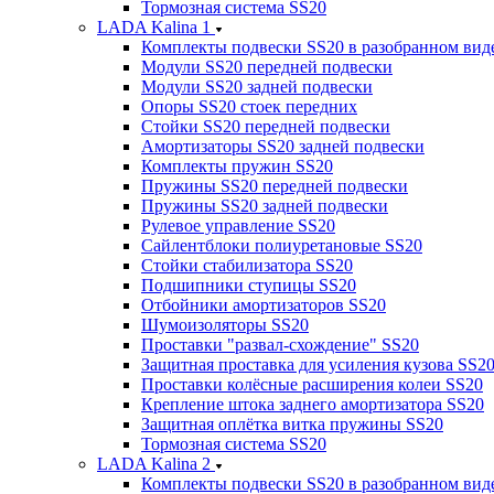
Тормозная система SS20
LADA Kalina 1
Комплекты подвески SS20 в разобранном вид
Модули SS20 передней подвески
Модули SS20 задней подвески
Опоры SS20 стоек передних
Стойки SS20 передней подвески
Амортизаторы SS20 задней подвески
Комплекты пружин SS20
Пружины SS20 передней подвески
Пружины SS20 задней подвески
Рулевое управление SS20
Сайлентблоки полиуретановые SS20
Стойки стабилизатора SS20
Подшипники ступицы SS20
Отбойники амортизаторов SS20
Шумоизоляторы SS20
Проставки "развал-схождение" SS20
Защитная проставка для усиления кузова SS2
Проставки колёсные расширения колеи SS20
Крепление штока заднего амортизатора SS20
Защитная оплётка витка пружины SS20
Тормозная система SS20
LADA Kalina 2
Комплекты подвески SS20 в разобранном вид