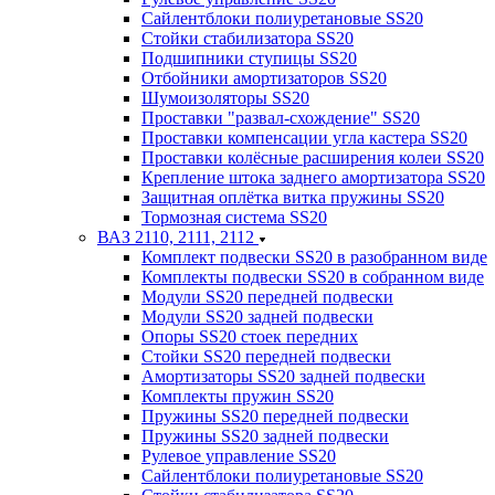
Сайлентблоки полиуретановые SS20
Стойки стабилизатора SS20
Подшипники ступицы SS20
Отбойники амортизаторов SS20
Шумоизоляторы SS20
Проставки "развал-схождение" SS20
Проставки компенсации угла кастера SS20
Проставки колёсные расширения колеи SS20
Крепление штока заднего амортизатора SS20
Защитная оплётка витка пружины SS20
Тормозная система SS20
ВАЗ 2110, 2111, 2112
Комплект подвески SS20 в разобранном виде
Комплекты подвески SS20 в собранном виде
Модули SS20 передней подвески
Модули SS20 задней подвески
Опоры SS20 стоек передних
Стойки SS20 передней подвески
Амортизаторы SS20 задней подвески
Комплекты пружин SS20
Пружины SS20 передней подвески
Пружины SS20 задней подвески
Рулевое управление SS20
Сайлентблоки полиуретановые SS20