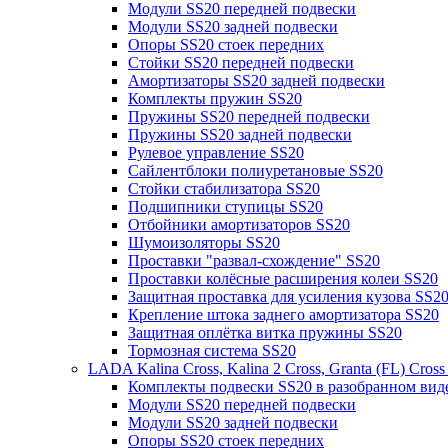
Модули SS20 передней подвески
Модули SS20 задней подвески
Опоры SS20 стоек передних
Стойки SS20 передней подвески
Амортизаторы SS20 задней подвески
Комплекты пружин SS20
Пружины SS20 передней подвески
Пружины SS20 задней подвески
Рулевое управление SS20
Сайлентблоки полиуретановые SS20
Стойки стабилизатора SS20
Подшипники ступицы SS20
Отбойники амортизаторов SS20
Шумоизоляторы SS20
Проставки "развал-схождение" SS20
Проставки колёсные расширения колеи SS20
Защитная проставка для усиления кузова SS2
Крепление штока заднего амортизатора SS20
Защитная оплётка витка пружины SS20
Тормозная система SS20
LADA Kalina Cross, Kalina 2 Cross, Granta (FL) Cros
Комплекты подвески SS20 в разобранном вид
Модули SS20 передней подвески
Модули SS20 задней подвески
Опоры SS20 стоек передних