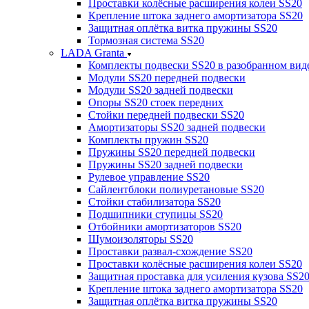
Проставки колёсные расширения колеи SS20
Крепление штока заднего амортизатора SS20
Защитная оплётка витка пружины SS20
Тормозная система SS20
LADA Granta
Комплекты подвески SS20 в разобранном вид
Модули SS20 передней подвески
Модули SS20 задней подвески
Опоры SS20 стоек передних
Стойки передней подвески SS20
Амортизаторы SS20 задней подвески
Комплекты пружин SS20
Пружины SS20 передней подвески
Пружины SS20 задней подвески
Рулевое управление SS20
Сайлентблоки полиуретановые SS20
Стойки стабилизатора SS20
Подшипники ступицы SS20
Отбойники амортизаторов SS20
Шумоизоляторы SS20
Проставки развал-схождение SS20
Проставки колёсные расширения колеи SS20
Защитная проставка для усиления кузова SS2
Крепление штока заднего амортизатора SS20
Защитная оплётка витка пружины SS20