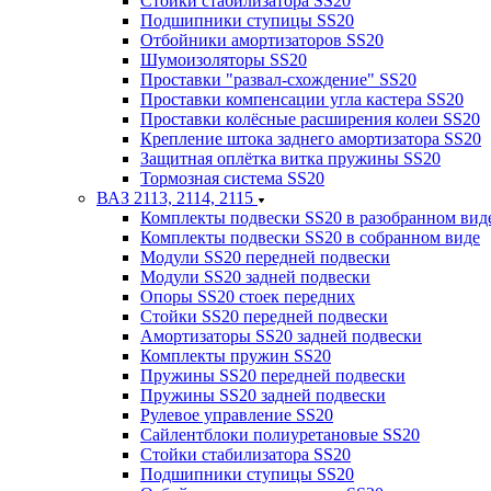
Стойки стабилизатора SS20
Подшипники ступицы SS20
Отбойники амортизаторов SS20
Шумоизоляторы SS20
Проставки "развал-схождение" SS20
Проставки компенсации угла кастера SS20
Проставки колёсные расширения колеи SS20
Крепление штока заднего амортизатора SS20
Защитная оплётка витка пружины SS20
Тормозная система SS20
ВАЗ 2113, 2114, 2115
Комплекты подвески SS20 в разобранном вид
Комплекты подвески SS20 в собранном виде
Модули SS20 передней подвески
Модули SS20 задней подвески
Опоры SS20 стоек передних
Стойки SS20 передней подвески
Амортизаторы SS20 задней подвески
Комплекты пружин SS20
Пружины SS20 передней подвески
Пружины SS20 задней подвески
Рулевое управление SS20
Сайлентблоки полиуретановые SS20
Стойки стабилизатора SS20
Подшипники ступицы SS20