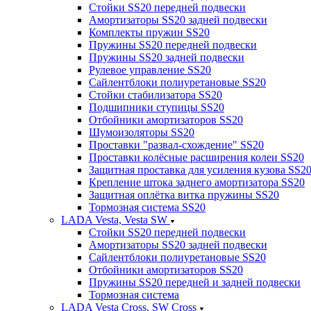
Стойки SS20 передней подвески
Амортизаторы SS20 задней подвески
Комплекты пружин SS20
Пружины SS20 передней подвески
Пружины SS20 задней подвески
Рулевое управление SS20
Сайлентблоки полиуретановые SS20
Стойки стабилизатора SS20
Подшипники ступицы SS20
Отбойники амортизаторов SS20
Шумоизоляторы SS20
Проставки "развал-схождение" SS20
Проставки колёсные расширения колеи SS20
Защитная проставка для усиления кузова SS2
Крепление штока заднего амортизатора SS20
Защитная оплётка витка пружины SS20
Тормозная система SS20
LADA Vesta, Vesta SW
Стойки SS20 передней подвески
Амортизаторы SS20 задней подвески
Сайлентблоки полиуретановые SS20
Отбойники амортизаторов SS20
Пружины SS20 передней и задней подвески
Тормозная система
LADA Vesta Cross, SW Cross