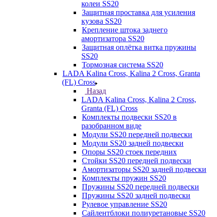
колеи SS20
Защитная проставка для усиления
кузова SS20
Крепление штока заднего
амортизатора SS20
Защитная оплётка витка пружины
SS20
Тормозная система SS20
LADA Kalina Cross, Kalina 2 Cross, Granta
(FL) Cross
Назад
LADA Kalina Cross, Kalina 2 Cross,
Granta (FL) Cross
Комплекты подвески SS20 в
разобранном виде
Модули SS20 передней подвески
Модули SS20 задней подвески
Опоры SS20 стоек передних
Стойки SS20 передней подвески
Амортизаторы SS20 задней подвески
Комплекты пружин SS20
Пружины SS20 передней подвески
Пружины SS20 задней подвески
Рулевое управление SS20
Сайлентблоки полиуретановые SS20