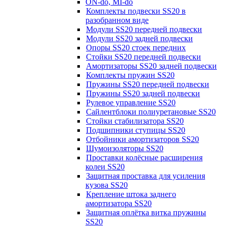
ON-do, MI-do
Комплекты подвески SS20 в
разобранном виде
Модули SS20 передней подвески
Модули SS20 задней подвески
Опоры SS20 стоек передних
Стойки SS20 передней подвески
Амортизаторы SS20 задней подвески
Комплекты пружин SS20
Пружины SS20 передней подвески
Пружины SS20 задней подвески
Рулевое управление SS20
Сайлентблоки полиуретановые SS20
Стойки стабилизатора SS20
Подшипники ступицы SS20
Отбойники амортизаторов SS20
Шумоизоляторы SS20
Проставки колёсные расширения
колеи SS20
Защитная проставка для усиления
кузова SS20
Крепление штока заднего
амортизатора SS20
Защитная оплётка витка пружины
SS20