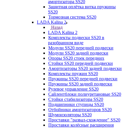
амортизатора SS20
Защитная оплётка витка пружины
SS20
Тормозная система SS20
LADA Kalina 2
Назад
LADA Kalina 2
Комплекты подвески SS20 в
разобранном виде
Модули SS20 передней подвески
Модули SS20 задней подвески
Опоры SS20 стоек передних
Стойки SS20 передней подвески
Амортизаторы SS20 задней подвески
Комплекты пружин SS20
Пружины SS20 передней подвески
Пружины SS20 задней подвески
Рулевое управление SS20
Сайлентблоки полиуретановые SS20
Стойки стабилизатора SS20
Подшипники ступицы SS20
Отбойники амортизаторов SS20
Шумоизоляторы SS20
Проставки "развал-схождение" SS20
Проставки колёсные расширения