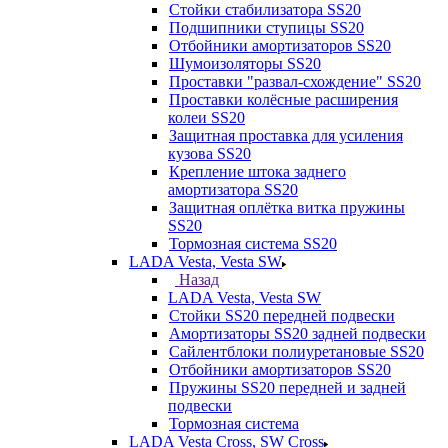
Стойки стабилизатора SS20
Подшипники ступицы SS20
Отбойники амортизаторов SS20
Шумоизоляторы SS20
Проставки "развал-схождение" SS20
Проставки колёсные расширения
колеи SS20
Защитная проставка для усиления
кузова SS20
Крепление штока заднего
амортизатора SS20
Защитная оплётка витка пружины
SS20
Тормозная система SS20
LADA Vesta, Vesta SW
Назад
LADA Vesta, Vesta SW
Стойки SS20 передней подвески
Амортизаторы SS20 задней подвески
Сайлентблоки полиуретановые SS20
Отбойники амортизаторов SS20
Пружины SS20 передней и задней
подвески
Тормозная система
LADA Vesta Cross, SW Cross