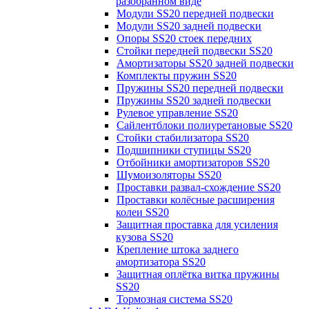
разобранном виде
Модули SS20 передней подвески
Модули SS20 задней подвески
Опоры SS20 стоек передних
Стойки передней подвески SS20
Амортизаторы SS20 задней подвески
Комплекты пружин SS20
Пружины SS20 передней подвески
Пружины SS20 задней подвески
Рулевое управление SS20
Сайлентблоки полиуретановые SS20
Стойки стабилизатора SS20
Подшипники ступицы SS20
Отбойники амортизаторов SS20
Шумоизоляторы SS20
Проставки развал-схождение SS20
Проставки колёсные расширения
колеи SS20
Защитная проставка для усиления
кузова SS20
Крепление штока заднего
амортизатора SS20
Защитная оплётка витка пружины
SS20
Тормозная система SS20