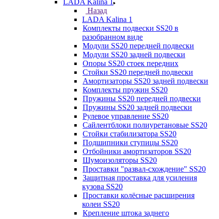
LADA Kalina 1
Назад
LADA Kalina 1
Комплекты подвески SS20 в
разобранном виде
Модули SS20 передней подвески
Модули SS20 задней подвески
Опоры SS20 стоек передних
Стойки SS20 передней подвески
Амортизаторы SS20 задней подвески
Комплекты пружин SS20
Пружины SS20 передней подвески
Пружины SS20 задней подвески
Рулевое управление SS20
Сайлентблоки полиуретановые SS20
Стойки стабилизатора SS20
Подшипники ступицы SS20
Отбойники амортизаторов SS20
Шумоизоляторы SS20
Проставки "развал-схождение" SS20
Защитная проставка для усиления
кузова SS20
Проставки колёсные расширения
колеи SS20
Крепление штока заднего