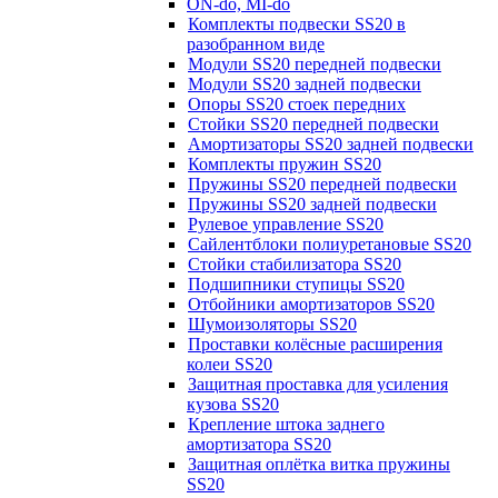
ON-do, MI-do
Комплекты подвески SS20 в
разобранном виде
Модули SS20 передней подвески
Модули SS20 задней подвески
Опоры SS20 стоек передних
Стойки SS20 передней подвески
Амортизаторы SS20 задней подвески
Комплекты пружин SS20
Пружины SS20 передней подвески
Пружины SS20 задней подвески
Рулевое управление SS20
Сайлентблоки полиуретановые SS20
Стойки стабилизатора SS20
Подшипники ступицы SS20
Отбойники амортизаторов SS20
Шумоизоляторы SS20
Проставки колёсные расширения
колеи SS20
Защитная проставка для усиления
кузова SS20
Крепление штока заднего
амортизатора SS20
Защитная оплётка витка пружины
SS20