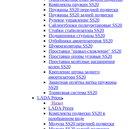
Комплекты пружин SS20
Пружины SS20 передней подвески
Пружины SS20 задней подвески
Рулевое управление SS20
Сайлентблоки полиуретановые SS20
Стойки стабилизатора SS20
Подшипники ступицы SS20
Отбойники амортизаторов SS20
Шумоизоляторы SS20
Проставки "развал-схождение" SS20
Проставки опоры угловые SS20
Проставки колёсные расширения
колеи SS20
Крепление штока заднего
амортизатора SS20
Защитная оплётка витка пружины
SS20
Тормозная система SS20
LADA Priora
Назад
LADA Priora
Комплекты подвески SS20 в
разобранном виде
Модули SS20 передней подвески
Модули SS20 задней подвески