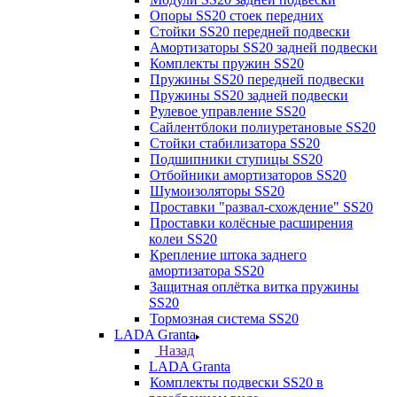
Опоры SS20 стоек передних
Стойки SS20 передней подвески
Амортизаторы SS20 задней подвески
Комплекты пружин SS20
Пружины SS20 передней подвески
Пружины SS20 задней подвески
Рулевое управление SS20
Сайлентблоки полиуретановые SS20
Стойки стабилизатора SS20
Подшипники ступицы SS20
Отбойники амортизаторов SS20
Шумоизоляторы SS20
Проставки "развал-схождение" SS20
Проставки колёсные расширения
колеи SS20
Крепление штока заднего
амортизатора SS20
Защитная оплётка витка пружины
SS20
Тормозная система SS20
LADA Granta
Назад
LADA Granta
Комплекты подвески SS20 в