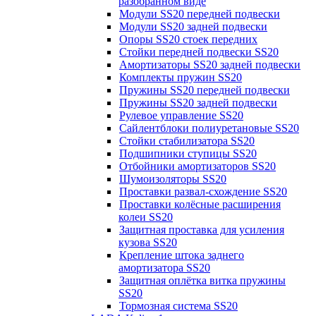
разобранном виде
Модули SS20 передней подвески
Модули SS20 задней подвески
Опоры SS20 стоек передних
Стойки передней подвески SS20
Амортизаторы SS20 задней подвески
Комплекты пружин SS20
Пружины SS20 передней подвески
Пружины SS20 задней подвески
Рулевое управление SS20
Сайлентблоки полиуретановые SS20
Стойки стабилизатора SS20
Подшипники ступицы SS20
Отбойники амортизаторов SS20
Шумоизоляторы SS20
Проставки развал-схождение SS20
Проставки колёсные расширения
колеи SS20
Защитная проставка для усиления
кузова SS20
Крепление штока заднего
амортизатора SS20
Защитная оплётка витка пружины
SS20
Тормозная система SS20