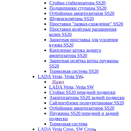
Стойки стабилизатора SS20
Подшипники ступицы SS20
Отбойники амортизаторов SS20
Шумоизоляторы SS20
Проставки "развал-схождение" SS20
Проставки колёсные расширения
колеи SS20
Защитная проставка для усиления
кузова SS20
Крепление штока заднего
амортизатора SS20
Защитная оплётка витка пружины
SS20
Тормозная система SS20
LADA Vesta, Vesta SW
Назад
LADA Vesta, Vesta SW
Стойки SS20 передней подвески
Амортизаторы SS20 задней подвески
Сайлентблоки полиуретановые SS20
Отбойники амортизаторов SS20
Пружины SS20 передней и задней
подвески
Тормозная система
LADA Vesta Cross, SW Cross