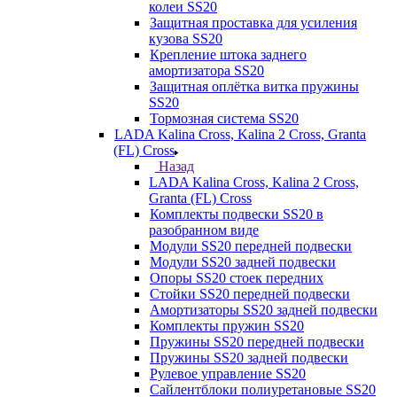
колеи SS20
Защитная проставка для усиления
кузова SS20
Крепление штока заднего
амортизатора SS20
Защитная оплётка витка пружины
SS20
Тормозная система SS20
LADA Kalina Cross, Kalina 2 Cross, Granta
(FL) Cross
Назад
LADA Kalina Cross, Kalina 2 Cross,
Granta (FL) Cross
Комплекты подвески SS20 в
разобранном виде
Модули SS20 передней подвески
Модули SS20 задней подвески
Опоры SS20 стоек передних
Стойки SS20 передней подвески
Амортизаторы SS20 задней подвески
Комплекты пружин SS20
Пружины SS20 передней подвески
Пружины SS20 задней подвески
Рулевое управление SS20
Сайлентблоки полиуретановые SS20