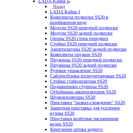
LADA Kalina 1
Назад
LADA Kalina 1
Комплекты подвески SS20 в
разобранном виде
Модули SS20 передней подвески
Модули SS20 задней подвески
Опоры SS20 стоек передних
Стойки SS20 передней подвески
Амортизаторы SS20 задней подвески
Комплекты пружин SS20
Пружины SS20 передней подвески
Пружины SS20 задней подвески
Рулевое управление SS20
Сайлентблоки полиуретановые SS20
Стойки стабилизатора SS20
Подшипники ступицы SS20
Отбойники амортизаторов SS20
Шумоизоляторы SS20
Проставки "развал-схождение" SS20
Защитная проставка для усиления
кузова SS20
Проставки колёсные расширения
колеи SS20
Крепление штока заднего