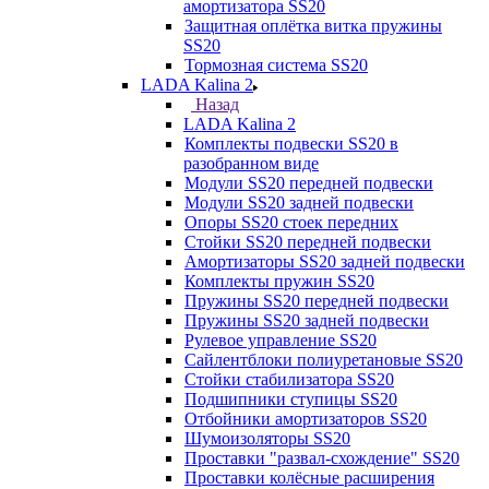
амортизатора SS20
Защитная оплётка витка пружины
SS20
Тормозная система SS20
LADA Kalina 2
Назад
LADA Kalina 2
Комплекты подвески SS20 в
разобранном виде
Модули SS20 передней подвески
Модули SS20 задней подвески
Опоры SS20 стоек передних
Стойки SS20 передней подвески
Амортизаторы SS20 задней подвески
Комплекты пружин SS20
Пружины SS20 передней подвески
Пружины SS20 задней подвески
Рулевое управление SS20
Сайлентблоки полиуретановые SS20
Стойки стабилизатора SS20
Подшипники ступицы SS20
Отбойники амортизаторов SS20
Шумоизоляторы SS20
Проставки "развал-схождение" SS20
Проставки колёсные расширения