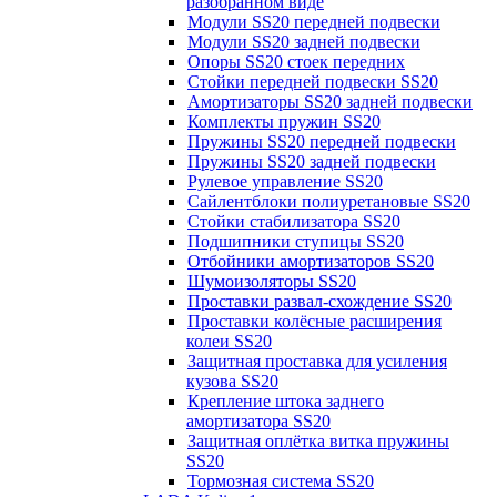
разобранном виде
Модули SS20 передней подвески
Модули SS20 задней подвески
Опоры SS20 стоек передних
Стойки передней подвески SS20
Амортизаторы SS20 задней подвески
Комплекты пружин SS20
Пружины SS20 передней подвески
Пружины SS20 задней подвески
Рулевое управление SS20
Сайлентблоки полиуретановые SS20
Стойки стабилизатора SS20
Подшипники ступицы SS20
Отбойники амортизаторов SS20
Шумоизоляторы SS20
Проставки развал-схождение SS20
Проставки колёсные расширения
колеи SS20
Защитная проставка для усиления
кузова SS20
Крепление штока заднего
амортизатора SS20
Защитная оплётка витка пружины
SS20
Тормозная система SS20