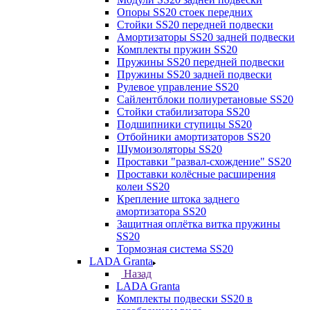
Опоры SS20 стоек передних
Стойки SS20 передней подвески
Амортизаторы SS20 задней подвески
Комплекты пружин SS20
Пружины SS20 передней подвески
Пружины SS20 задней подвески
Рулевое управление SS20
Сайлентблоки полиуретановые SS20
Стойки стабилизатора SS20
Подшипники ступицы SS20
Отбойники амортизаторов SS20
Шумоизоляторы SS20
Проставки "развал-схождение" SS20
Проставки колёсные расширения
колеи SS20
Крепление штока заднего
амортизатора SS20
Защитная оплётка витка пружины
SS20
Тормозная система SS20
LADA Granta
Назад
LADA Granta
Комплекты подвески SS20 в