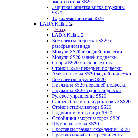
амортизатора SS20
Защитная оплётка витка пружины
SS20
Тормозная система SS20
LADA Kalina 2
Назад
LADA Kalina 2
Комплекты подвески SS20 в
разобранном виде
Модули SS20 передней подвески
Модули SS20 задней подвески
Опоры SS20 стоек передних
Стойки SS20 передней подвески
Амортизаторы SS20 задней подвески
Комплекты пружин SS20
Пружины SS20 передней подвески
Пружины SS20 задней подвески
Рулевое управление SS20
Сайлентблоки полиуретановые SS20
Стойки стабилизатора SS20
Подшипники ступицы SS20
Отбойники амортизаторов SS20
Шумоизоляторы SS20
Проставки "развал-схождение" SS20
Проставки колёсные расширения