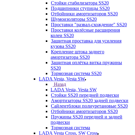
Стойки стабилизатора SS20
Подшипники ступицы SS20
Отбойники амортизаторов SS20
Шумоизоляторы SS20
Проставки "развал-схождение" SS20
Проставки колёсные расширения
колеи SS20
Защитная проставка для усиления
кузова SS20
Крепление штока заднего
амортизатора SS20
Защитная оплётка витка пружины
SS20
Тормозная система SS20
LADA Vesta, Vesta SW
Назад
LADA Vesta, Vesta SW
Стойки SS20 передней подвески
Амортизаторы SS20 задней подвески
Сайлентблоки полиуретановые SS20
Отбойники амортизаторов SS20
Пружины SS20 передней и задней
подвески
Тормозная система
LADA Vesta Cross, SW Cross