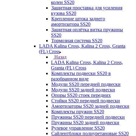
колеи SS20
Защитная проставка для усиления
кузова SS20
Крепление штока заднего
амортизатора SS20
Защитная оплётка витка пружины
SS20
Тормозная система SS20
LADA Kalina Cross, Kalina 2 Cross, Granta
(FL) Cross
Назад
LADA Kalina Cross, Kalina 2 Cross,
Granta (FL) Cross
Комплекты подвески SS20 в
разобранном виде
Модули SS20 передней подвески
Модули SS20 задней подвески
Опоры SS20 стоек передних
Стойки SS20 передней подвески
Амортизаторы SS20 задней подвески
Комплекты пружин SS20
Пружины SS20 передней подвески
Пружины SS20 задней подвески
Рулевое управление SS20
Сайлентблоки полиуретановые SS20