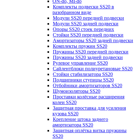
ON-do, MI-do
Комплекты подвески SS20 в
разобранном виде
Модули SS20 передней подвески
Модули SS20 задней подвески
Опоры SS20 стоек передних
Стойки SS20 передней подвески
Амортизаторы SS20 задней подвески
Комплекты пружин SS20
Пружины SS20 передней подвески
Пружины SS20 задней подвески
Рулевое управление SS20
Сайлентблоки полиуретановые SS20
Стойки стабилизатора SS20
Подшипники ступицы SS20
Отбойники амортизаторов SS20
Шумоизоляторы SS20
Проставки колёсные расширения
колеи SS20
Защитная проставка для усиления
кузова SS20
Крепление штока заднего
амортизатора SS20
Защитная оплётка витка пружины
SS20