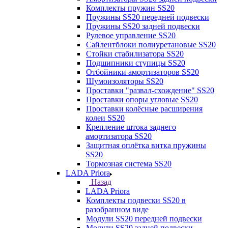
Комплекты пружин SS20
Пружины SS20 передней подвески
Пружины SS20 задней подвески
Рулевое управление SS20
Сайлентблоки полиуретановые SS20
Стойки стабилизатора SS20
Подшипники ступицы SS20
Отбойники амортизаторов SS20
Шумоизоляторы SS20
Проставки "развал-схождение" SS20
Проставки опоры угловые SS20
Проставки колёсные расширения
колеи SS20
Крепление штока заднего
амортизатора SS20
Защитная оплётка витка пружины
SS20
Тормозная система SS20
LADA Priora
Назад
LADA Priora
Комплекты подвески SS20 в
разобранном виде
Модули SS20 передней подвески
Модули SS20 задней подвески