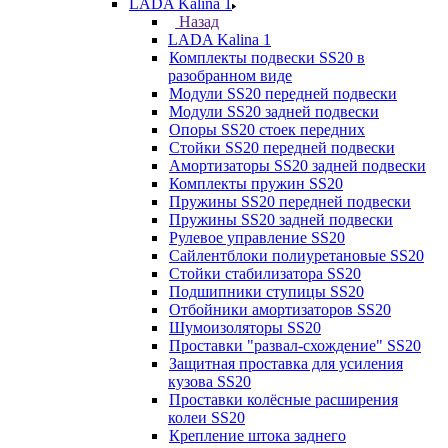
LADA Kalina 1
Назад
LADA Kalina 1
Комплекты подвески SS20 в
разобранном виде
Модули SS20 передней подвески
Модули SS20 задней подвески
Опоры SS20 стоек передних
Стойки SS20 передней подвески
Амортизаторы SS20 задней подвески
Комплекты пружин SS20
Пружины SS20 передней подвески
Пружины SS20 задней подвески
Рулевое управление SS20
Сайлентблоки полиуретановые SS20
Стойки стабилизатора SS20
Подшипники ступицы SS20
Отбойники амортизаторов SS20
Шумоизоляторы SS20
Проставки "развал-схождение" SS20
Защитная проставка для усиления
кузова SS20
Проставки колёсные расширения
колеи SS20
Крепление штока заднего