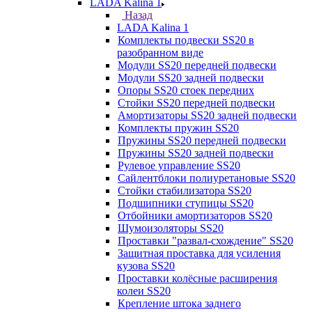
LADA Kalina 1
Назад
LADA Kalina 1
Комплекты подвески SS20 в
разобранном виде
Модули SS20 передней подвески
Модули SS20 задней подвески
Опоры SS20 стоек передних
Стойки SS20 передней подвески
Амортизаторы SS20 задней подвески
Комплекты пружин SS20
Пружины SS20 передней подвески
Пружины SS20 задней подвески
Рулевое управление SS20
Сайлентблоки полиуретановые SS20
Стойки стабилизатора SS20
Подшипники ступицы SS20
Отбойники амортизаторов SS20
Шумоизоляторы SS20
Проставки "развал-схождение" SS20
Защитная проставка для усиления
кузова SS20
Проставки колёсные расширения
колеи SS20
Крепление штока заднего