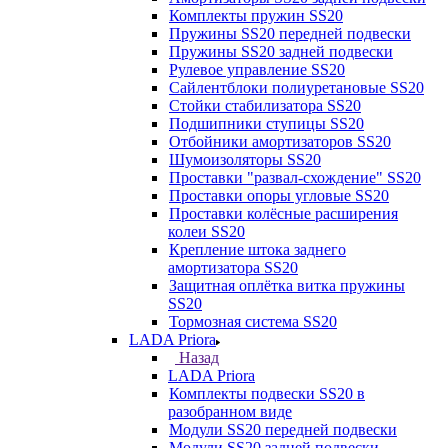
Комплекты пружин SS20
Пружины SS20 передней подвески
Пружины SS20 задней подвески
Рулевое управление SS20
Сайлентблоки полиуретановые SS20
Стойки стабилизатора SS20
Подшипники ступицы SS20
Отбойники амортизаторов SS20
Шумоизоляторы SS20
Проставки "развал-схождение" SS20
Проставки опоры угловые SS20
Проставки колёсные расширения
колеи SS20
Крепление штока заднего
амортизатора SS20
Защитная оплётка витка пружины
SS20
Тормозная система SS20
LADA Priora
Назад
LADA Priora
Комплекты подвески SS20 в
разобранном виде
Модули SS20 передней подвески
Модули SS20 задней подвески