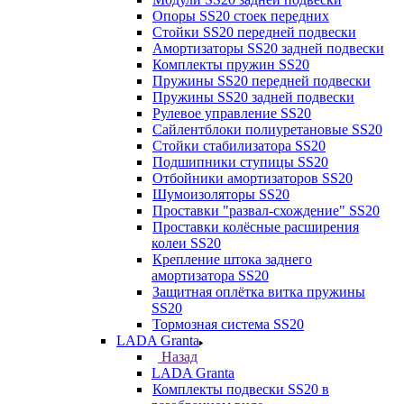
Опоры SS20 стоек передних
Стойки SS20 передней подвески
Амортизаторы SS20 задней подвески
Комплекты пружин SS20
Пружины SS20 передней подвески
Пружины SS20 задней подвески
Рулевое управление SS20
Сайлентблоки полиуретановые SS20
Стойки стабилизатора SS20
Подшипники ступицы SS20
Отбойники амортизаторов SS20
Шумоизоляторы SS20
Проставки "развал-схождение" SS20
Проставки колёсные расширения
колеи SS20
Крепление штока заднего
амортизатора SS20
Защитная оплётка витка пружины
SS20
Тормозная система SS20
LADA Granta
Назад
LADA Granta
Комплекты подвески SS20 в