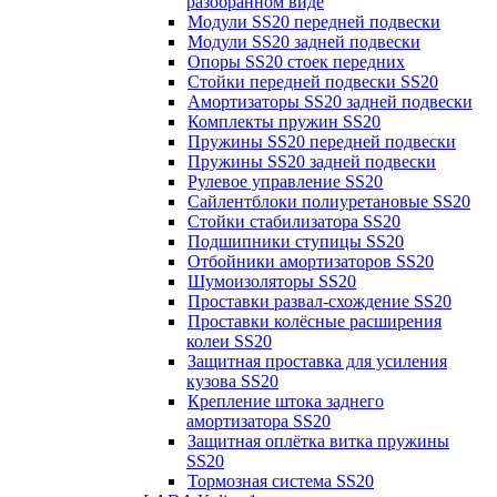
разобранном виде
Модули SS20 передней подвески
Модули SS20 задней подвески
Опоры SS20 стоек передних
Стойки передней подвески SS20
Амортизаторы SS20 задней подвески
Комплекты пружин SS20
Пружины SS20 передней подвески
Пружины SS20 задней подвески
Рулевое управление SS20
Сайлентблоки полиуретановые SS20
Стойки стабилизатора SS20
Подшипники ступицы SS20
Отбойники амортизаторов SS20
Шумоизоляторы SS20
Проставки развал-схождение SS20
Проставки колёсные расширения
колеи SS20
Защитная проставка для усиления
кузова SS20
Крепление штока заднего
амортизатора SS20
Защитная оплётка витка пружины
SS20
Тормозная система SS20