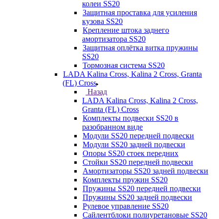
колеи SS20
Защитная проставка для усиления
кузова SS20
Крепление штока заднего
амортизатора SS20
Защитная оплётка витка пружины
SS20
Тормозная система SS20
LADA Kalina Cross, Kalina 2 Cross, Granta
(FL) Cross
Назад
LADA Kalina Cross, Kalina 2 Cross,
Granta (FL) Cross
Комплекты подвески SS20 в
разобранном виде
Модули SS20 передней подвески
Модули SS20 задней подвески
Опоры SS20 стоек передних
Стойки SS20 передней подвески
Амортизаторы SS20 задней подвески
Комплекты пружин SS20
Пружины SS20 передней подвески
Пружины SS20 задней подвески
Рулевое управление SS20
Сайлентблоки полиуретановые SS20