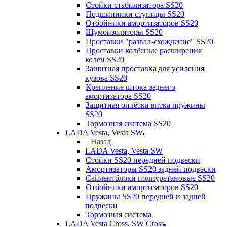
Стойки стабилизатора SS20
Подшипники ступицы SS20
Отбойники амортизаторов SS20
Шумоизоляторы SS20
Проставки "развал-схождение" SS20
Проставки колёсные расширения
колеи SS20
Защитная проставка для усиления
кузова SS20
Крепление штока заднего
амортизатора SS20
Защитная оплётка витка пружины
SS20
Тормозная система SS20
LADA Vesta, Vesta SW
Назад
LADA Vesta, Vesta SW
Стойки SS20 передней подвески
Амортизаторы SS20 задней подвески
Сайлентблоки полиуретановые SS20
Отбойники амортизаторов SS20
Пружины SS20 передней и задней
подвески
Тормозная система
LADA Vesta Cross, SW Cross