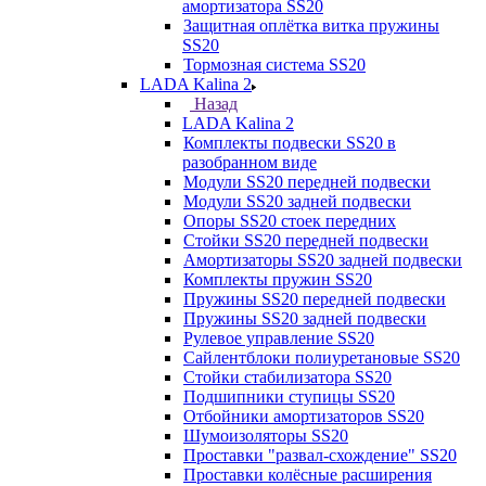
амортизатора SS20
Защитная оплётка витка пружины
SS20
Тормозная система SS20
LADA Kalina 2
Назад
LADA Kalina 2
Комплекты подвески SS20 в
разобранном виде
Модули SS20 передней подвески
Модули SS20 задней подвески
Опоры SS20 стоек передних
Стойки SS20 передней подвески
Амортизаторы SS20 задней подвески
Комплекты пружин SS20
Пружины SS20 передней подвески
Пружины SS20 задней подвески
Рулевое управление SS20
Сайлентблоки полиуретановые SS20
Стойки стабилизатора SS20
Подшипники ступицы SS20
Отбойники амортизаторов SS20
Шумоизоляторы SS20
Проставки "развал-схождение" SS20
Проставки колёсные расширения