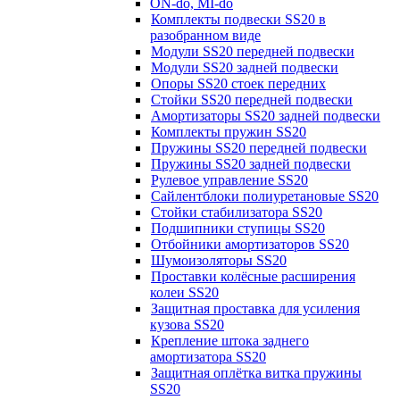
ON-do, MI-do
Комплекты подвески SS20 в
разобранном виде
Модули SS20 передней подвески
Модули SS20 задней подвески
Опоры SS20 стоек передних
Стойки SS20 передней подвески
Амортизаторы SS20 задней подвески
Комплекты пружин SS20
Пружины SS20 передней подвески
Пружины SS20 задней подвески
Рулевое управление SS20
Сайлентблоки полиуретановые SS20
Стойки стабилизатора SS20
Подшипники ступицы SS20
Отбойники амортизаторов SS20
Шумоизоляторы SS20
Проставки колёсные расширения
колеи SS20
Защитная проставка для усиления
кузова SS20
Крепление штока заднего
амортизатора SS20
Защитная оплётка витка пружины
SS20