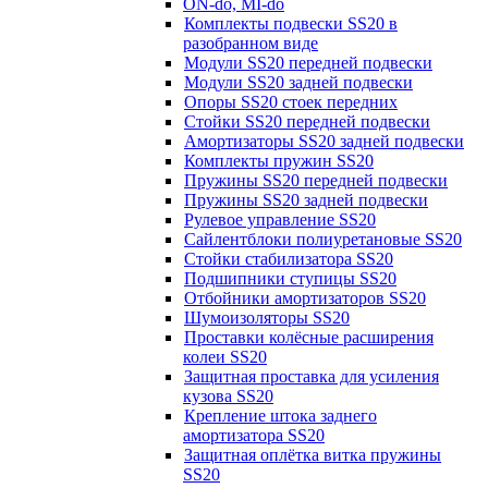
ON-do, MI-do
Комплекты подвески SS20 в
разобранном виде
Модули SS20 передней подвески
Модули SS20 задней подвески
Опоры SS20 стоек передних
Стойки SS20 передней подвески
Амортизаторы SS20 задней подвески
Комплекты пружин SS20
Пружины SS20 передней подвески
Пружины SS20 задней подвески
Рулевое управление SS20
Сайлентблоки полиуретановые SS20
Стойки стабилизатора SS20
Подшипники ступицы SS20
Отбойники амортизаторов SS20
Шумоизоляторы SS20
Проставки колёсные расширения
колеи SS20
Защитная проставка для усиления
кузова SS20
Крепление штока заднего
амортизатора SS20
Защитная оплётка витка пружины
SS20