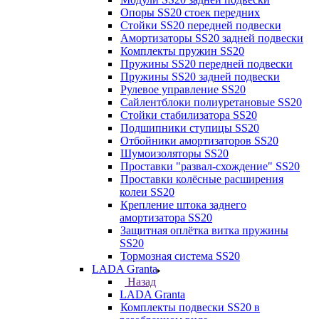
Опоры SS20 стоек передних
Стойки SS20 передней подвески
Амортизаторы SS20 задней подвески
Комплекты пружин SS20
Пружины SS20 передней подвески
Пружины SS20 задней подвески
Рулевое управление SS20
Сайлентблоки полиуретановые SS20
Стойки стабилизатора SS20
Подшипники ступицы SS20
Отбойники амортизаторов SS20
Шумоизоляторы SS20
Проставки "развал-схождение" SS20
Проставки колёсные расширения
колеи SS20
Крепление штока заднего
амортизатора SS20
Защитная оплётка витка пружины
SS20
Тормозная система SS20
LADA Granta
Назад
LADA Granta
Комплекты подвески SS20 в