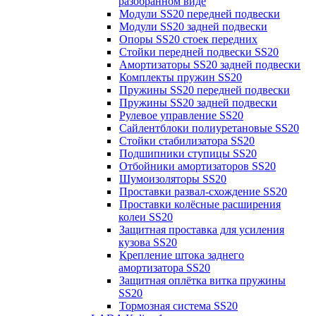
разобранном виде
Модули SS20 передней подвески
Модули SS20 задней подвески
Опоры SS20 стоек передних
Стойки передней подвески SS20
Амортизаторы SS20 задней подвески
Комплекты пружин SS20
Пружины SS20 передней подвески
Пружины SS20 задней подвески
Рулевое управление SS20
Сайлентблоки полиуретановые SS20
Стойки стабилизатора SS20
Подшипники ступицы SS20
Отбойники амортизаторов SS20
Шумоизоляторы SS20
Проставки развал-схождение SS20
Проставки колёсные расширения
колеи SS20
Защитная проставка для усиления
кузова SS20
Крепление штока заднего
амортизатора SS20
Защитная оплётка витка пружины
SS20
Тормозная система SS20