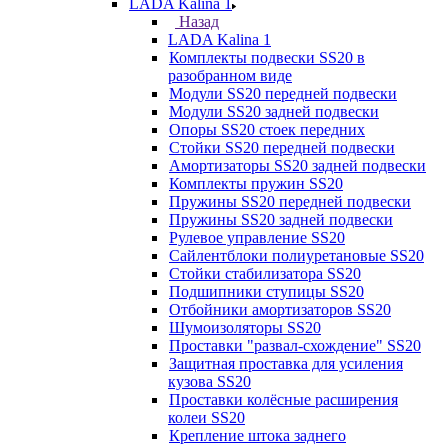
LADA Kalina 1
Назад
LADA Kalina 1
Комплекты подвески SS20 в
разобранном виде
Модули SS20 передней подвески
Модули SS20 задней подвески
Опоры SS20 стоек передних
Стойки SS20 передней подвески
Амортизаторы SS20 задней подвески
Комплекты пружин SS20
Пружины SS20 передней подвески
Пружины SS20 задней подвески
Рулевое управление SS20
Сайлентблоки полиуретановые SS20
Стойки стабилизатора SS20
Подшипники ступицы SS20
Отбойники амортизаторов SS20
Шумоизоляторы SS20
Проставки "развал-схождение" SS20
Защитная проставка для усиления
кузова SS20
Проставки колёсные расширения
колеи SS20
Крепление штока заднего