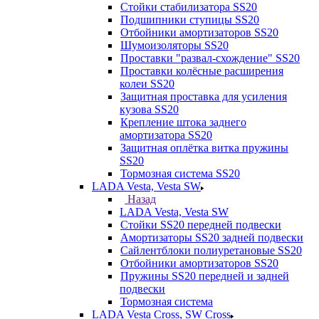
Стойки стабилизатора SS20
Подшипники ступицы SS20
Отбойники амортизаторов SS20
Шумоизоляторы SS20
Проставки "развал-схождение" SS20
Проставки колёсные расширения
колеи SS20
Защитная проставка для усиления
кузова SS20
Крепление штока заднего
амортизатора SS20
Защитная оплётка витка пружины
SS20
Тормозная система SS20
LADA Vesta, Vesta SW
Назад
LADA Vesta, Vesta SW
Стойки SS20 передней подвески
Амортизаторы SS20 задней подвески
Сайлентблоки полиуретановые SS20
Отбойники амортизаторов SS20
Пружины SS20 передней и задней
подвески
Тормозная система
LADA Vesta Cross, SW Cross