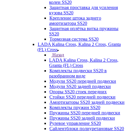
колеи SS20
Защитная проставка для усиления
кузова SS20
Крепление штока заднего
амортизатора SS20
Защитная оплётка витка пружины
SS20
Тормозная система SS20
LADA Kalina Cross, Kalina 2 Cross, Granta
(FL) Cross
Назад
LADA Kalina Cross, Kalina 2 Cross,
Granta (FL) Cross
Комплекты подвески SS20 в
разобранном виде
Модули SS20 передней подвески
Модули SS20 задней подвески
Опоры SS20 стоек передних
Стойки SS20 передней подвески
Амортизаторы SS20 задней подвески
Комплекты пружин SS20
Пружины SS20 передней подвески
Пружины SS20 задней подвески
Рулевое управление SS20
Сайлентблоки полиуретановые SS20