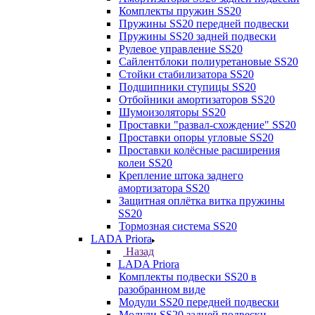
Комплекты пружин SS20
Пружины SS20 передней подвески
Пружины SS20 задней подвески
Рулевое управление SS20
Сайлентблоки полиуретановые SS20
Стойки стабилизатора SS20
Подшипники ступицы SS20
Отбойники амортизаторов SS20
Шумоизоляторы SS20
Проставки "развал-схождение" SS20
Проставки опоры угловые SS20
Проставки колёсные расширения
колеи SS20
Крепление штока заднего
амортизатора SS20
Защитная оплётка витка пружины
SS20
Тормозная система SS20
LADA Priora
Назад
LADA Priora
Комплекты подвески SS20 в
разобранном виде
Модули SS20 передней подвески
Модули SS20 задней подвески