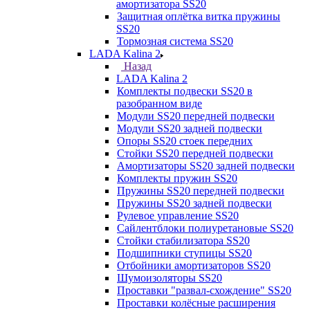
амортизатора SS20
Защитная оплётка витка пружины
SS20
Тормозная система SS20
LADA Kalina 2
Назад
LADA Kalina 2
Комплекты подвески SS20 в
разобранном виде
Модули SS20 передней подвески
Модули SS20 задней подвески
Опоры SS20 стоек передних
Стойки SS20 передней подвески
Амортизаторы SS20 задней подвески
Комплекты пружин SS20
Пружины SS20 передней подвески
Пружины SS20 задней подвески
Рулевое управление SS20
Сайлентблоки полиуретановые SS20
Стойки стабилизатора SS20
Подшипники ступицы SS20
Отбойники амортизаторов SS20
Шумоизоляторы SS20
Проставки "развал-схождение" SS20
Проставки колёсные расширения