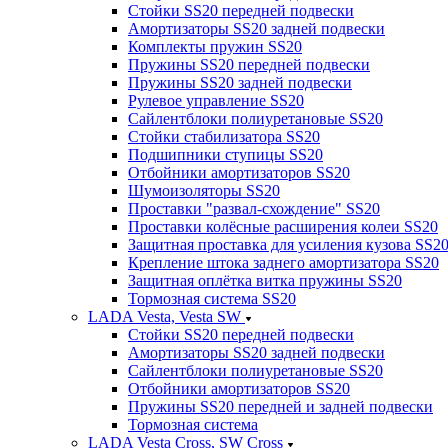
Стойки SS20 передней подвески
Амортизаторы SS20 задней подвески
Комплекты пружин SS20
Пружины SS20 передней подвески
Пружины SS20 задней подвески
Рулевое управление SS20
Сайлентблоки полиуретановые SS20
Стойки стабилизатора SS20
Подшипники ступицы SS20
Отбойники амортизаторов SS20
Шумоизоляторы SS20
Проставки "развал-схождение" SS20
Проставки колёсные расширения колеи SS20
Защитная проставка для усиления кузова SS2
Крепление штока заднего амортизатора SS20
Защитная оплётка витка пружины SS20
Тормозная система SS20
LADA Vesta, Vesta SW
Стойки SS20 передней подвески
Амортизаторы SS20 задней подвески
Сайлентблоки полиуретановые SS20
Отбойники амортизаторов SS20
Пружины SS20 передней и задней подвески
Тормозная система
LADA Vesta Cross, SW Cross