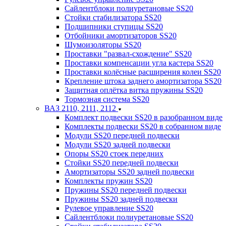
Сайлентблоки полиуретановые SS20
Стойки стабилизатора SS20
Подшипники ступицы SS20
Отбойники амортизаторов SS20
Шумоизоляторы SS20
Проставки "развал-схождение" SS20
Проставки компенсации угла кастера SS20
Проставки колёсные расширения колеи SS20
Крепление штока заднего амортизатора SS20
Защитная оплётка витка пружины SS20
Тормозная система SS20
ВАЗ 2110, 2111, 2112
Комплект подвески SS20 в разобранном виде
Комплекты подвески SS20 в собранном виде
Модули SS20 передней подвески
Модули SS20 задней подвески
Опоры SS20 стоек передних
Стойки SS20 передней подвески
Амортизаторы SS20 задней подвески
Комплекты пружин SS20
Пружины SS20 передней подвески
Пружины SS20 задней подвески
Рулевое управление SS20
Сайлентблоки полиуретановые SS20