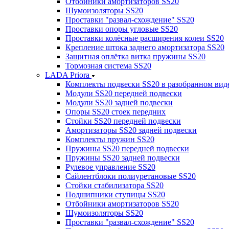
Отбойники амортизаторов SS20
Шумоизоляторы SS20
Проставки "развал-схождение" SS20
Проставки опоры угловые SS20
Проставки колёсные расширения колеи SS20
Крепление штока заднего амортизатора SS20
Защитная оплётка витка пружины SS20
Тормозная система SS20
LADA Priora
Комплекты подвески SS20 в разобранном вид
Модули SS20 передней подвески
Модули SS20 задней подвески
Опоры SS20 стоек передних
Стойки SS20 передней подвески
Амортизаторы SS20 задней подвески
Комплекты пружин SS20
Пружины SS20 передней подвески
Пружины SS20 задней подвески
Рулевое управление SS20
Сайлентблоки полиуретановые SS20
Стойки стабилизатора SS20
Подшипники ступицы SS20
Отбойники амортизаторов SS20
Шумоизоляторы SS20
Проставки "развал-схождение" SS20