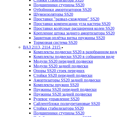
Стойки стабилизатора SS20
Подшипники ступицы SS20
Отбойники амортизаторов SS20
Шумоизоляторы SS20
Проставки "развал-схождение" SS20
Проставки компенсации угла кастера SS20
Проставки колёсные расширения колеи SS20
Крепление штока заднего амортизатора SS20
Защитная оплётка витка пружины SS20
Тормозная система SS20
ВАЗ 2113, 2114, 2115
Комплекты подвески SS20 в разобранном вид
Комплекты подвески SS20 в собранном виде
Модули SS20 передней подвески
Модули SS20 задней подвески
Опоры SS20 стоек передних
Стойки SS20 передней подвески
Амортизаторы SS20 задней подвески
Комплекты пружин SS20
Пружины SS20 передней подвески
Пружины SS20 задней подвески
Рулевое управление SS20
Сайлентблоки полиуретановые SS20
Стойки стабилизатора SS20
Подшипники ступицы SS20