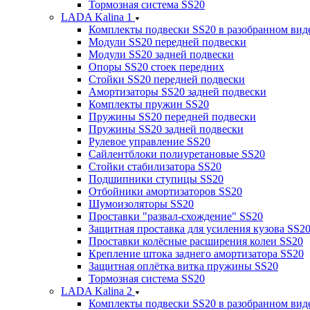
Тормозная система SS20
LADA Kalina 1
Комплекты подвески SS20 в разобранном вид
Модули SS20 передней подвески
Модули SS20 задней подвески
Опоры SS20 стоек передних
Стойки SS20 передней подвески
Амортизаторы SS20 задней подвески
Комплекты пружин SS20
Пружины SS20 передней подвески
Пружины SS20 задней подвески
Рулевое управление SS20
Сайлентблоки полиуретановые SS20
Стойки стабилизатора SS20
Подшипники ступицы SS20
Отбойники амортизаторов SS20
Шумоизоляторы SS20
Проставки "развал-схождение" SS20
Защитная проставка для усиления кузова SS2
Проставки колёсные расширения колеи SS20
Крепление штока заднего амортизатора SS20
Защитная оплётка витка пружины SS20
Тормозная система SS20
LADA Kalina 2
Комплекты подвески SS20 в разобранном вид