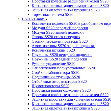
Проставки колёсные расширения колеи SS20
Крепление штока заднего амортизатора SS20
Защитная оплётка витка пружины SS20
Тормозная система SS20
LADA Granta
Комплекты подвески SS20 в разобранном вид
Модули SS20 передней подвески
Модули SS20 задней подвески
Опоры SS20 стоек передних
Стойки передней подвески SS20
Амортизаторы SS20 задней подвески
Комплекты пружин SS20
Пружины SS20 передней подвески
Пружины SS20 задней подвески
Рулевое управление SS20
Сайлентблоки полиуретановые SS20
Стойки стабилизатора SS20
Подшипники ступицы SS20
Отбойники амортизаторов SS20
Шумоизоляторы SS20
Проставки развал-схождение SS20
Проставки колёсные расширения колеи SS20
Защитная проставка для усиления кузова SS2
Крепление штока заднего амортизатора SS20
Защитная оплётка витка пружины SS20