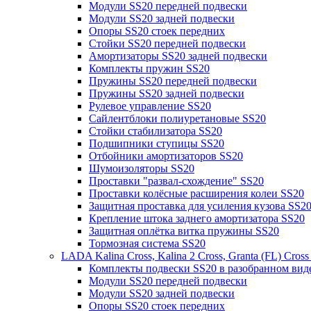
Модули SS20 передней подвески
Модули SS20 задней подвески
Опоры SS20 стоек передних
Стойки SS20 передней подвески
Амортизаторы SS20 задней подвески
Комплекты пружин SS20
Пружины SS20 передней подвески
Пружины SS20 задней подвески
Рулевое управление SS20
Сайлентблоки полиуретановые SS20
Стойки стабилизатора SS20
Подшипники ступицы SS20
Отбойники амортизаторов SS20
Шумоизоляторы SS20
Проставки "развал-схождение" SS20
Проставки колёсные расширения колеи SS20
Защитная проставка для усиления кузова SS2
Крепление штока заднего амортизатора SS20
Защитная оплётка витка пружины SS20
Тормозная система SS20
LADA Kalina Cross, Kalina 2 Cross, Granta (FL) Cros
Комплекты подвески SS20 в разобранном вид
Модули SS20 передней подвески
Модули SS20 задней подвески
Опоры SS20 стоек передних