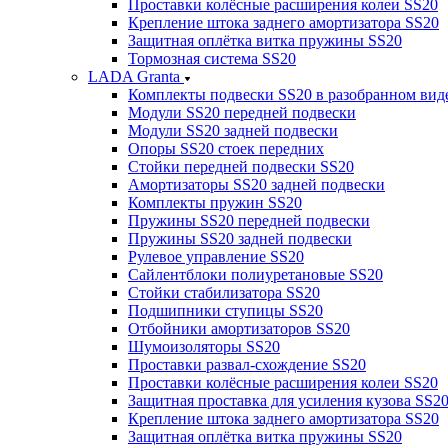
Проставки колёсные расширения колеи SS20
Крепление штока заднего амортизатора SS20
Защитная оплётка витка пружины SS20
Тормозная система SS20
LADA Granta
Комплекты подвески SS20 в разобранном вид
Модули SS20 передней подвески
Модули SS20 задней подвески
Опоры SS20 стоек передних
Стойки передней подвески SS20
Амортизаторы SS20 задней подвески
Комплекты пружин SS20
Пружины SS20 передней подвески
Пружины SS20 задней подвески
Рулевое управление SS20
Сайлентблоки полиуретановые SS20
Стойки стабилизатора SS20
Подшипники ступицы SS20
Отбойники амортизаторов SS20
Шумоизоляторы SS20
Проставки развал-схождение SS20
Проставки колёсные расширения колеи SS20
Защитная проставка для усиления кузова SS2
Крепление штока заднего амортизатора SS20
Защитная оплётка витка пружины SS20