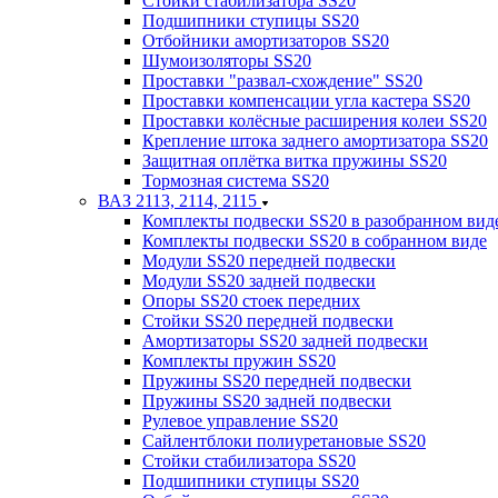
Стойки стабилизатора SS20
Подшипники ступицы SS20
Отбойники амортизаторов SS20
Шумоизоляторы SS20
Проставки "развал-схождение" SS20
Проставки компенсации угла кастера SS20
Проставки колёсные расширения колеи SS20
Крепление штока заднего амортизатора SS20
Защитная оплётка витка пружины SS20
Тормозная система SS20
ВАЗ 2113, 2114, 2115
Комплекты подвески SS20 в разобранном вид
Комплекты подвески SS20 в собранном виде
Модули SS20 передней подвески
Модули SS20 задней подвески
Опоры SS20 стоек передних
Стойки SS20 передней подвески
Амортизаторы SS20 задней подвески
Комплекты пружин SS20
Пружины SS20 передней подвески
Пружины SS20 задней подвески
Рулевое управление SS20
Сайлентблоки полиуретановые SS20
Стойки стабилизатора SS20
Подшипники ступицы SS20