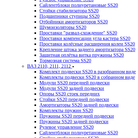
Сайлентблоки полиуретановые SS20
Стойки стабилизатора SS20
Подшипники ступицы SS20
Отбойники амортизаторов SS20
Шумоизоляторы SS20
Проставки "развал-схождение" SS20
Проставки компенсации угла кастера SS20
Проставки колёсные расширения колеи SS20
Крепление штока заднего амортизатора SS20
Защитная оплётка витка пружины SS20
Тормозная система SS20
ВАЗ 2110, 2111, 2112
Комплект подвески SS20 в разобранном виде
Комплекты подвески SS20 в собранном виде
Модули SS20 передней подвески
Модули SS20 задней подвески
Опоры SS20 стоек передних
Стойки SS20 передней подвески
Амортизаторы SS20 задней подвески
Комплекты пружин SS20
Пружины SS20 передней подвески
Пружины SS20 задней подвески
Рулевое управление SS20
Сайлентблоки полиуретановые SS20