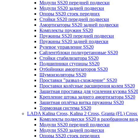
Модули SS20 передней подвески
Модули SS20 задней подвески
Опоры SS20 стоек передних
Стойки SS20 передней подвески
Амортизаторы SS20 задней подвески
Комплекты пружин SS20
Пружины SS20 передней подвески
Пружины SS20 задней подвески
Рулевое управление SS20
Сайлентблоки полиуретановые SS20
Стойки стабилизатора SS20
Подшипники ступицы SS20
Отбойники амортизаторов SS20
Шумоизоляторы SS20
Проставки "развал-схождение" SS20
Проставки колёсные расширения колеи SS20
Защитная проставка для усиления кузова SS2
Крепление штока заднего амортизатора SS20
Защитная оплётка витка пружины SS20
Тормозная система SS20
LADA Kalina Cross, Kalina 2 Cross, Granta (FL) Cros
Комплекты подвески SS20 в разобранном вид
Модули SS20 передней подвески
Модули SS20 задней подвески
Опоры SS20 стоек передних