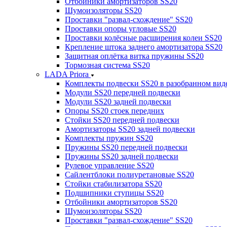
Отбойники амортизаторов SS20
Шумоизоляторы SS20
Проставки "развал-схождение" SS20
Проставки опоры угловые SS20
Проставки колёсные расширения колеи SS20
Крепление штока заднего амортизатора SS20
Защитная оплётка витка пружины SS20
Тормозная система SS20
LADA Priora
Комплекты подвески SS20 в разобранном вид
Модули SS20 передней подвески
Модули SS20 задней подвески
Опоры SS20 стоек передних
Стойки SS20 передней подвески
Амортизаторы SS20 задней подвески
Комплекты пружин SS20
Пружины SS20 передней подвески
Пружины SS20 задней подвески
Рулевое управление SS20
Сайлентблоки полиуретановые SS20
Стойки стабилизатора SS20
Подшипники ступицы SS20
Отбойники амортизаторов SS20
Шумоизоляторы SS20
Проставки "развал-схождение" SS20