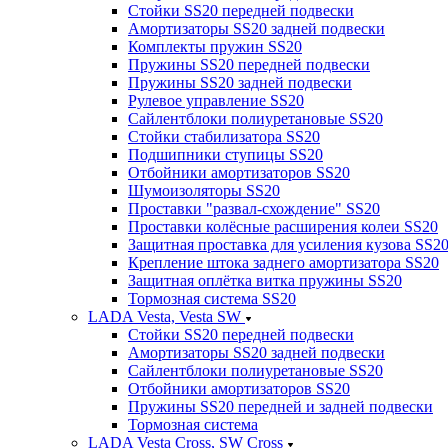
Стойки SS20 передней подвески
Амортизаторы SS20 задней подвески
Комплекты пружин SS20
Пружины SS20 передней подвески
Пружины SS20 задней подвески
Рулевое управление SS20
Сайлентблоки полиуретановые SS20
Стойки стабилизатора SS20
Подшипники ступицы SS20
Отбойники амортизаторов SS20
Шумоизоляторы SS20
Проставки "развал-схождение" SS20
Проставки колёсные расширения колеи SS20
Защитная проставка для усиления кузова SS2
Крепление штока заднего амортизатора SS20
Защитная оплётка витка пружины SS20
Тормозная система SS20
LADA Vesta, Vesta SW
Стойки SS20 передней подвески
Амортизаторы SS20 задней подвески
Сайлентблоки полиуретановые SS20
Отбойники амортизаторов SS20
Пружины SS20 передней и задней подвески
Тормозная система
LADA Vesta Cross, SW Cross