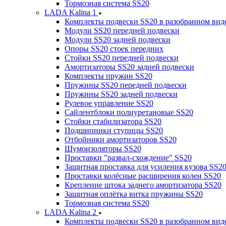
Тормозная система SS20
LADA Kalina 1
Комплекты подвески SS20 в разобранном вид
Модули SS20 передней подвески
Модули SS20 задней подвески
Опоры SS20 стоек передних
Стойки SS20 передней подвески
Амортизаторы SS20 задней подвески
Комплекты пружин SS20
Пружины SS20 передней подвески
Пружины SS20 задней подвески
Рулевое управление SS20
Сайлентблоки полиуретановые SS20
Стойки стабилизатора SS20
Подшипники ступицы SS20
Отбойники амортизаторов SS20
Шумоизоляторы SS20
Проставки "развал-схождение" SS20
Защитная проставка для усиления кузова SS2
Проставки колёсные расширения колеи SS20
Крепление штока заднего амортизатора SS20
Защитная оплётка витка пружины SS20
Тормозная система SS20
LADA Kalina 2
Комплекты подвески SS20 в разобранном вид