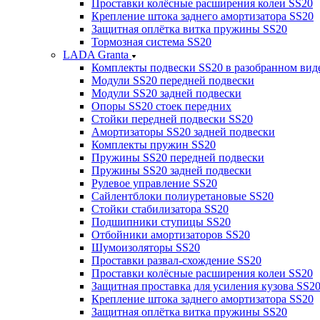
Проставки колёсные расширения колеи SS20
Крепление штока заднего амортизатора SS20
Защитная оплётка витка пружины SS20
Тормозная система SS20
LADA Granta
Комплекты подвески SS20 в разобранном вид
Модули SS20 передней подвески
Модули SS20 задней подвески
Опоры SS20 стоек передних
Стойки передней подвески SS20
Амортизаторы SS20 задней подвески
Комплекты пружин SS20
Пружины SS20 передней подвески
Пружины SS20 задней подвески
Рулевое управление SS20
Сайлентблоки полиуретановые SS20
Стойки стабилизатора SS20
Подшипники ступицы SS20
Отбойники амортизаторов SS20
Шумоизоляторы SS20
Проставки развал-схождение SS20
Проставки колёсные расширения колеи SS20
Защитная проставка для усиления кузова SS2
Крепление штока заднего амортизатора SS20
Защитная оплётка витка пружины SS20