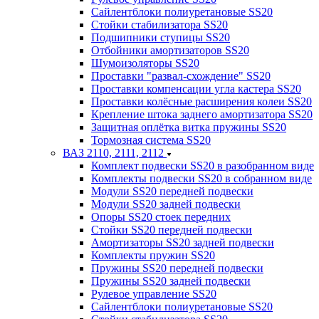
Сайлентблоки полиуретановые SS20
Стойки стабилизатора SS20
Подшипники ступицы SS20
Отбойники амортизаторов SS20
Шумоизоляторы SS20
Проставки "развал-схождение" SS20
Проставки компенсации угла кастера SS20
Проставки колёсные расширения колеи SS20
Крепление штока заднего амортизатора SS20
Защитная оплётка витка пружины SS20
Тормозная система SS20
ВАЗ 2110, 2111, 2112
Комплект подвески SS20 в разобранном виде
Комплекты подвески SS20 в собранном виде
Модули SS20 передней подвески
Модули SS20 задней подвески
Опоры SS20 стоек передних
Стойки SS20 передней подвески
Амортизаторы SS20 задней подвески
Комплекты пружин SS20
Пружины SS20 передней подвески
Пружины SS20 задней подвески
Рулевое управление SS20
Сайлентблоки полиуретановые SS20