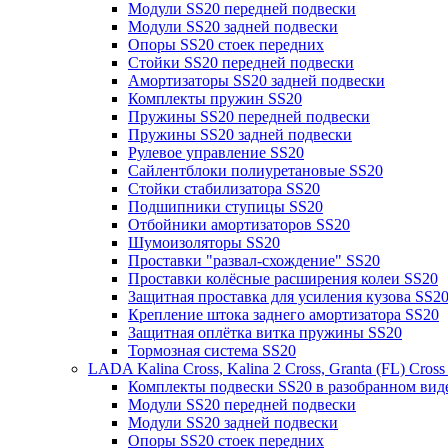
Модули SS20 передней подвески
Модули SS20 задней подвески
Опоры SS20 стоек передних
Стойки SS20 передней подвески
Амортизаторы SS20 задней подвески
Комплекты пружин SS20
Пружины SS20 передней подвески
Пружины SS20 задней подвески
Рулевое управление SS20
Сайлентблоки полиуретановые SS20
Стойки стабилизатора SS20
Подшипники ступицы SS20
Отбойники амортизаторов SS20
Шумоизоляторы SS20
Проставки "развал-схождение" SS20
Проставки колёсные расширения колеи SS20
Защитная проставка для усиления кузова SS2
Крепление штока заднего амортизатора SS20
Защитная оплётка витка пружины SS20
Тормозная система SS20
LADA Kalina Cross, Kalina 2 Cross, Granta (FL) Cros
Комплекты подвески SS20 в разобранном вид
Модули SS20 передней подвески
Модули SS20 задней подвески
Опоры SS20 стоек передних