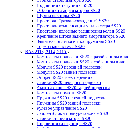
Стойки стабилизатора SS20
Подшипники ступицы SS20
Отбойники амортизаторов SS20
Шумоизоляторы SS20
Проставки "развал-схождение" SS20
Проставки компенсации угла кастера SS20
Проставки колёсные расширения колеи SS20
Крепление штока заднего амортизатора SS20
Защитная оплётка витка пружины SS20
Тормозная система SS20
ВАЗ 2113, 2114, 2115
Комплекты подвески SS20 в разобранном вид
Комплекты подвески SS20 в собранном виде
Модули SS20 передней подвески
Модули SS20 задней подвески
Опоры SS20 стоек передних
Стойки SS20 передней подвески
Амортизаторы SS20 задней подвески
Комплекты пружин SS20
Пружины SS20 передней подвески
Пружины SS20 задней подвески
Рулевое управление SS20
Сайлентблоки полиуретановые SS20
Стойки стабилизатора SS20
Подшипники ступицы SS20