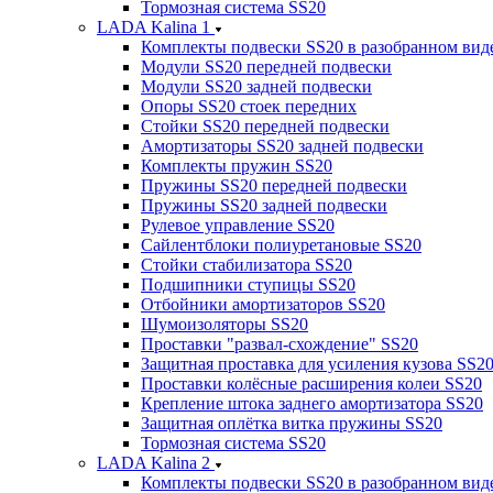
Тормозная система SS20
LADA Kalina 1
Комплекты подвески SS20 в разобранном вид
Модули SS20 передней подвески
Модули SS20 задней подвески
Опоры SS20 стоек передних
Стойки SS20 передней подвески
Амортизаторы SS20 задней подвески
Комплекты пружин SS20
Пружины SS20 передней подвески
Пружины SS20 задней подвески
Рулевое управление SS20
Сайлентблоки полиуретановые SS20
Стойки стабилизатора SS20
Подшипники ступицы SS20
Отбойники амортизаторов SS20
Шумоизоляторы SS20
Проставки "развал-схождение" SS20
Защитная проставка для усиления кузова SS2
Проставки колёсные расширения колеи SS20
Крепление штока заднего амортизатора SS20
Защитная оплётка витка пружины SS20
Тормозная система SS20
LADA Kalina 2
Комплекты подвески SS20 в разобранном вид