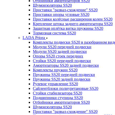
Отбойники амортизаторов SS20
Шумоизоляторы SS20
Проставки "развал-схождение" SS20
Проставки опоры угловые SS20
Проставки колёсные расширения колеи SS20
Крепление штока заднего амортизатора SS20
Защитная оплётка витка пружины SS20
Тормозная система SS20
LADA Priora
Комплекты подвески SS20 в разобранном вид
Модули SS20 передней подвески
Модули SS20 задней подвески
Опоры SS20 стоек передних
Стойки SS20 передней подвески
Амортизаторы SS20 задней подвески
Комплекты пружин SS20
Пружины SS20 передней подвески
Пружины SS20 задней подвески
Рулевое управление SS20
Сайлентблоки полиуретановые SS20
Стойки стабилизатора SS20
Подшипники ступицы SS20
Отбойники амортизаторов SS20
Шумоизоляторы SS20
Проставки "развал-схождение" SS20