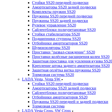
Стойки SS20 передней подвески
Амортизаторы SS20 задней подвески
Комплекты пружин SS20
Пружины SS20 передней подвески
Пружины SS20 задней подвески
Рулевое управление SS20
Сайлентблоки полиуретановые SS20
Стойки стабилизатора SS20
Подшипники ступицы SS20
Отбойники амортизаторов SS20
Шумоизоляторы SS20
Проставки "развал-схождение" SS20
Проставки колёсные расширения колеи SS20
Защитная проставка для усиления кузова SS2
Крепление штока заднего амортизатора SS20
Защитная оплётка витка пружины SS20
Тормозная система SS20
LADA Vesta, Vesta SW
Стойки SS20 передней подвески
Амортизаторы SS20 задней подвески
Сайлентблоки полиуретановые SS20
Отбойники амортизаторов SS20
Пружины SS20 передней и задней подвески
Тормозная система
LADA Vesta Cross, SW Cross