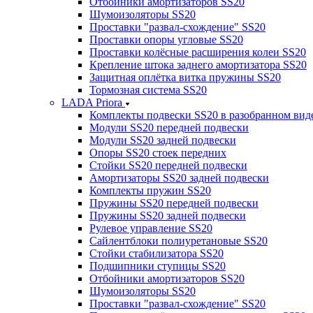
Отбойники амортизаторов SS20
Шумоизоляторы SS20
Проставки "развал-схождение" SS20
Проставки опоры угловые SS20
Проставки колёсные расширения колеи SS20
Крепление штока заднего амортизатора SS20
Защитная оплётка витка пружины SS20
Тормозная система SS20
LADA Priora
Комплекты подвески SS20 в разобранном вид
Модули SS20 передней подвески
Модули SS20 задней подвески
Опоры SS20 стоек передних
Стойки SS20 передней подвески
Амортизаторы SS20 задней подвески
Комплекты пружин SS20
Пружины SS20 передней подвески
Пружины SS20 задней подвески
Рулевое управление SS20
Сайлентблоки полиуретановые SS20
Стойки стабилизатора SS20
Подшипники ступицы SS20
Отбойники амортизаторов SS20
Шумоизоляторы SS20
Проставки "развал-схождение" SS20