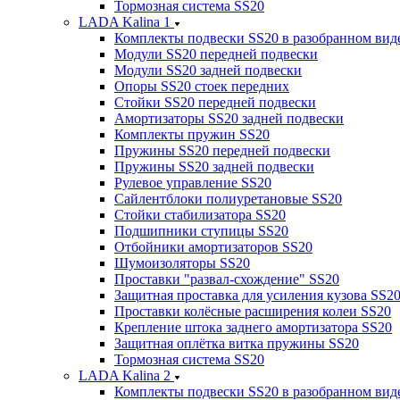
Тормозная система SS20
LADA Kalina 1
Комплекты подвески SS20 в разобранном вид
Модули SS20 передней подвески
Модули SS20 задней подвески
Опоры SS20 стоек передних
Стойки SS20 передней подвески
Амортизаторы SS20 задней подвески
Комплекты пружин SS20
Пружины SS20 передней подвески
Пружины SS20 задней подвески
Рулевое управление SS20
Сайлентблоки полиуретановые SS20
Стойки стабилизатора SS20
Подшипники ступицы SS20
Отбойники амортизаторов SS20
Шумоизоляторы SS20
Проставки "развал-схождение" SS20
Защитная проставка для усиления кузова SS2
Проставки колёсные расширения колеи SS20
Крепление штока заднего амортизатора SS20
Защитная оплётка витка пружины SS20
Тормозная система SS20
LADA Kalina 2
Комплекты подвески SS20 в разобранном вид