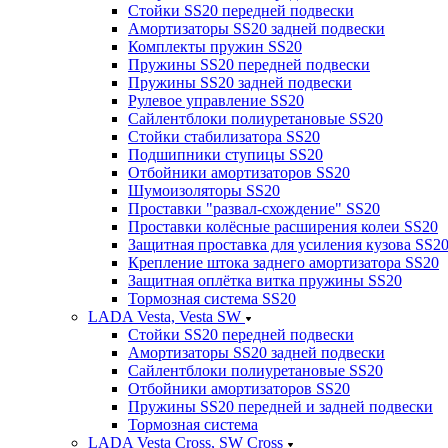
Стойки SS20 передней подвески
Амортизаторы SS20 задней подвески
Комплекты пружин SS20
Пружины SS20 передней подвески
Пружины SS20 задней подвески
Рулевое управление SS20
Сайлентблоки полиуретановые SS20
Стойки стабилизатора SS20
Подшипники ступицы SS20
Отбойники амортизаторов SS20
Шумоизоляторы SS20
Проставки "развал-схождение" SS20
Проставки колёсные расширения колеи SS20
Защитная проставка для усиления кузова SS2
Крепление штока заднего амортизатора SS20
Защитная оплётка витка пружины SS20
Тормозная система SS20
LADA Vesta, Vesta SW
Стойки SS20 передней подвески
Амортизаторы SS20 задней подвески
Сайлентблоки полиуретановые SS20
Отбойники амортизаторов SS20
Пружины SS20 передней и задней подвески
Тормозная система
LADA Vesta Cross, SW Cross