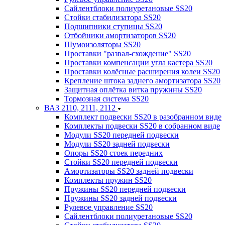
Сайлентблоки полиуретановые SS20
Стойки стабилизатора SS20
Подшипники ступицы SS20
Отбойники амортизаторов SS20
Шумоизоляторы SS20
Проставки "развал-схождение" SS20
Проставки компенсации угла кастера SS20
Проставки колёсные расширения колеи SS20
Крепление штока заднего амортизатора SS20
Защитная оплётка витка пружины SS20
Тормозная система SS20
ВАЗ 2110, 2111, 2112
Комплект подвески SS20 в разобранном виде
Комплекты подвески SS20 в собранном виде
Модули SS20 передней подвески
Модули SS20 задней подвески
Опоры SS20 стоек передних
Стойки SS20 передней подвески
Амортизаторы SS20 задней подвески
Комплекты пружин SS20
Пружины SS20 передней подвески
Пружины SS20 задней подвески
Рулевое управление SS20
Сайлентблоки полиуретановые SS20