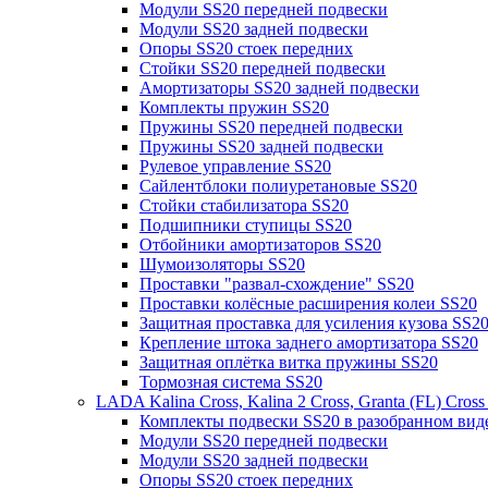
Модули SS20 передней подвески
Модули SS20 задней подвески
Опоры SS20 стоек передних
Стойки SS20 передней подвески
Амортизаторы SS20 задней подвески
Комплекты пружин SS20
Пружины SS20 передней подвески
Пружины SS20 задней подвески
Рулевое управление SS20
Сайлентблоки полиуретановые SS20
Стойки стабилизатора SS20
Подшипники ступицы SS20
Отбойники амортизаторов SS20
Шумоизоляторы SS20
Проставки "развал-схождение" SS20
Проставки колёсные расширения колеи SS20
Защитная проставка для усиления кузова SS2
Крепление штока заднего амортизатора SS20
Защитная оплётка витка пружины SS20
Тормозная система SS20
LADA Kalina Cross, Kalina 2 Cross, Granta (FL) Cros
Комплекты подвески SS20 в разобранном вид
Модули SS20 передней подвески
Модули SS20 задней подвески
Опоры SS20 стоек передних