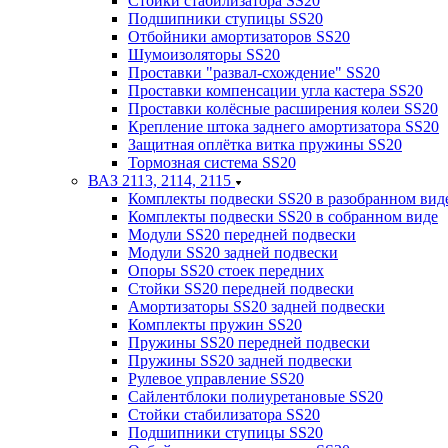
Стойки стабилизатора SS20
Подшипники ступицы SS20
Отбойники амортизаторов SS20
Шумоизоляторы SS20
Проставки "развал-схождение" SS20
Проставки компенсации угла кастера SS20
Проставки колёсные расширения колеи SS20
Крепление штока заднего амортизатора SS20
Защитная оплётка витка пружины SS20
Тормозная система SS20
ВАЗ 2113, 2114, 2115
Комплекты подвески SS20 в разобранном вид
Комплекты подвески SS20 в собранном виде
Модули SS20 передней подвески
Модули SS20 задней подвески
Опоры SS20 стоек передних
Стойки SS20 передней подвески
Амортизаторы SS20 задней подвески
Комплекты пружин SS20
Пружины SS20 передней подвески
Пружины SS20 задней подвески
Рулевое управление SS20
Сайлентблоки полиуретановые SS20
Стойки стабилизатора SS20
Подшипники ступицы SS20