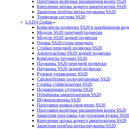
Проставки колёсные расширения колеи SS20
Крепление штока заднего амортизатора SS20
Защитная оплётка витка пружины SS20
Тормозная система SS20
LADA Granta
Комплекты подвески SS20 в разобранном вид
Модули SS20 передней подвески
Модули SS20 задней подвески
Опоры SS20 стоек передних
Стойки передней подвески SS20
Амортизаторы SS20 задней подвески
Комплекты пружин SS20
Пружины SS20 передней подвески
Пружины SS20 задней подвески
Рулевое управление SS20
Сайлентблоки полиуретановые SS20
Стойки стабилизатора SS20
Подшипники ступицы SS20
Отбойники амортизаторов SS20
Шумоизоляторы SS20
Проставки развал-схождение SS20
Проставки колёсные расширения колеи SS20
Защитная проставка для усиления кузова SS2
Крепление штока заднего амортизатора SS20
Защитная оплётка витка пружины SS20