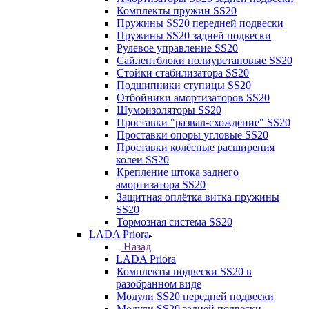
Комплекты пружин SS20
Пружины SS20 передней подвески
Пружины SS20 задней подвески
Рулевое управление SS20
Сайлентблоки полиуретановые SS20
Стойки стабилизатора SS20
Подшипники ступицы SS20
Отбойники амортизаторов SS20
Шумоизоляторы SS20
Проставки "развал-схождение" SS20
Проставки опоры угловые SS20
Проставки колёсные расширения
колеи SS20
Крепление штока заднего
амортизатора SS20
Защитная оплётка витка пружины
SS20
Тормозная система SS20
LADA Priora
Назад
LADA Priora
Комплекты подвески SS20 в
разобранном виде
Модули SS20 передней подвески
Модули SS20 задней подвески