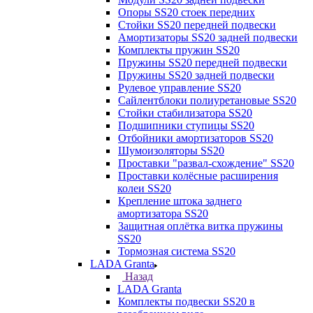
Опоры SS20 стоек передних
Стойки SS20 передней подвески
Амортизаторы SS20 задней подвески
Комплекты пружин SS20
Пружины SS20 передней подвески
Пружины SS20 задней подвески
Рулевое управление SS20
Сайлентблоки полиуретановые SS20
Стойки стабилизатора SS20
Подшипники ступицы SS20
Отбойники амортизаторов SS20
Шумоизоляторы SS20
Проставки "развал-схождение" SS20
Проставки колёсные расширения
колеи SS20
Крепление штока заднего
амортизатора SS20
Защитная оплётка витка пружины
SS20
Тормозная система SS20
LADA Granta
Назад
LADA Granta
Комплекты подвески SS20 в