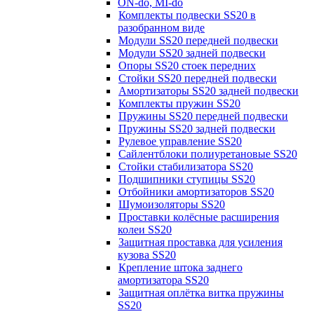
ON-do, MI-do
Комплекты подвески SS20 в
разобранном виде
Модули SS20 передней подвески
Модули SS20 задней подвески
Опоры SS20 стоек передних
Стойки SS20 передней подвески
Амортизаторы SS20 задней подвески
Комплекты пружин SS20
Пружины SS20 передней подвески
Пружины SS20 задней подвески
Рулевое управление SS20
Сайлентблоки полиуретановые SS20
Стойки стабилизатора SS20
Подшипники ступицы SS20
Отбойники амортизаторов SS20
Шумоизоляторы SS20
Проставки колёсные расширения
колеи SS20
Защитная проставка для усиления
кузова SS20
Крепление штока заднего
амортизатора SS20
Защитная оплётка витка пружины
SS20