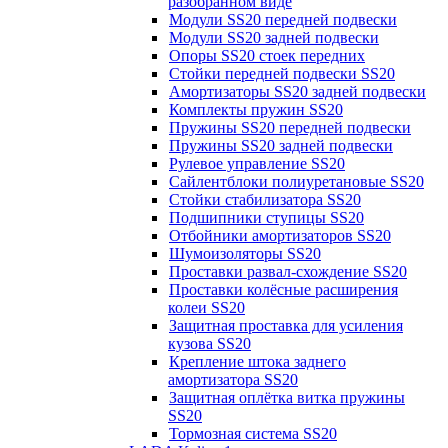
разобранном виде
Модули SS20 передней подвески
Модули SS20 задней подвески
Опоры SS20 стоек передних
Стойки передней подвески SS20
Амортизаторы SS20 задней подвески
Комплекты пружин SS20
Пружины SS20 передней подвески
Пружины SS20 задней подвески
Рулевое управление SS20
Сайлентблоки полиуретановые SS20
Стойки стабилизатора SS20
Подшипники ступицы SS20
Отбойники амортизаторов SS20
Шумоизоляторы SS20
Проставки развал-схождение SS20
Проставки колёсные расширения
колеи SS20
Защитная проставка для усиления
кузова SS20
Крепление штока заднего
амортизатора SS20
Защитная оплётка витка пружины
SS20
Тормозная система SS20