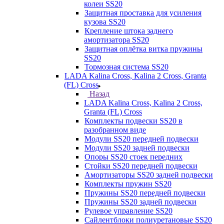
колеи SS20
Защитная проставка для усиления
кузова SS20
Крепление штока заднего
амортизатора SS20
Защитная оплётка витка пружины
SS20
Тормозная система SS20
LADA Kalina Cross, Kalina 2 Cross, Granta
(FL) Cross
Назад
LADA Kalina Cross, Kalina 2 Cross,
Granta (FL) Cross
Комплекты подвески SS20 в
разобранном виде
Модули SS20 передней подвески
Модули SS20 задней подвески
Опоры SS20 стоек передних
Стойки SS20 передней подвески
Амортизаторы SS20 задней подвески
Комплекты пружин SS20
Пружины SS20 передней подвески
Пружины SS20 задней подвески
Рулевое управление SS20
Сайлентблоки полиуретановые SS20