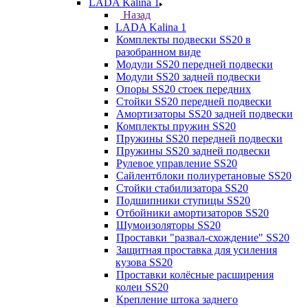
LADA Kalina 1
Назад
LADA Kalina 1
Комплекты подвески SS20 в
разобранном виде
Модули SS20 передней подвески
Модули SS20 задней подвески
Опоры SS20 стоек передних
Стойки SS20 передней подвески
Амортизаторы SS20 задней подвески
Комплекты пружин SS20
Пружины SS20 передней подвески
Пружины SS20 задней подвески
Рулевое управление SS20
Сайлентблоки полиуретановые SS20
Стойки стабилизатора SS20
Подшипники ступицы SS20
Отбойники амортизаторов SS20
Шумоизоляторы SS20
Проставки "развал-схождение" SS20
Защитная проставка для усиления
кузова SS20
Проставки колёсные расширения
колеи SS20
Крепление штока заднего