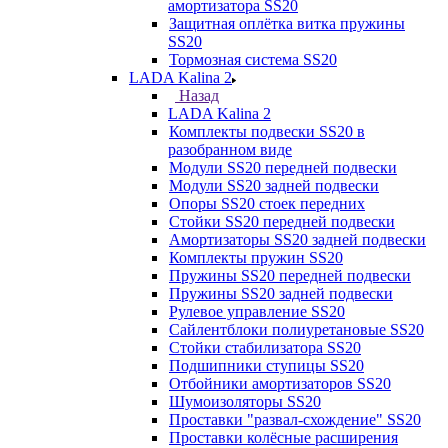
амортизатора SS20
Защитная оплётка витка пружины
SS20
Тормозная система SS20
LADA Kalina 2
Назад
LADA Kalina 2
Комплекты подвески SS20 в
разобранном виде
Модули SS20 передней подвески
Модули SS20 задней подвески
Опоры SS20 стоек передних
Стойки SS20 передней подвески
Амортизаторы SS20 задней подвески
Комплекты пружин SS20
Пружины SS20 передней подвески
Пружины SS20 задней подвески
Рулевое управление SS20
Сайлентблоки полиуретановые SS20
Стойки стабилизатора SS20
Подшипники ступицы SS20
Отбойники амортизаторов SS20
Шумоизоляторы SS20
Проставки "развал-схождение" SS20
Проставки колёсные расширения