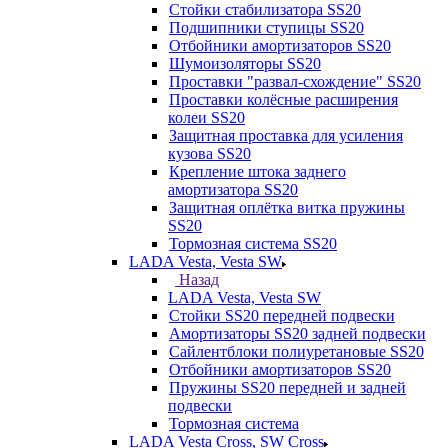
Стойки стабилизатора SS20
Подшипники ступицы SS20
Отбойники амортизаторов SS20
Шумоизоляторы SS20
Проставки "развал-схождение" SS20
Проставки колёсные расширения
колеи SS20
Защитная проставка для усиления
кузова SS20
Крепление штока заднего
амортизатора SS20
Защитная оплётка витка пружины
SS20
Тормозная система SS20
LADA Vesta, Vesta SW
Назад
LADA Vesta, Vesta SW
Стойки SS20 передней подвески
Амортизаторы SS20 задней подвески
Сайлентблоки полиуретановые SS20
Отбойники амортизаторов SS20
Пружины SS20 передней и задней
подвески
Тормозная система
LADA Vesta Cross, SW Cross