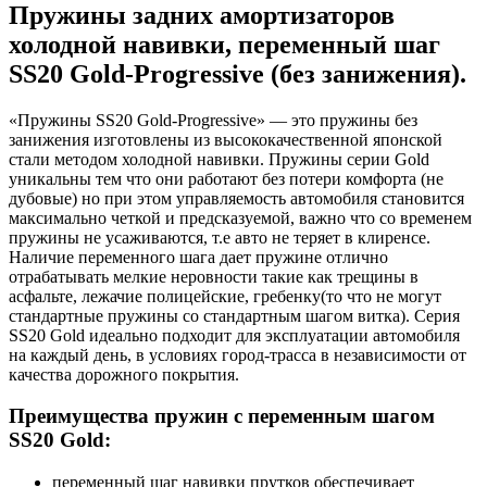
Пружины задних амортизаторов
холодной навивки, переменный шаг
SS20 Gold-Progressive (без занижения).
«Пружины SS20 Gold-Progressive» — это пружины без
занижения изготовлены из высококачественной японской
стали методом холодной навивки. Пружины серии Gold
уникальны тем что они работают без потери комфорта
(
не
дубовые) но при этом управляемость автомобиля становится
максимально четкой и предсказуемой
, важно
что со временем
пружины не усаживаются
, т
.е авто не теряет в клиренсе.
Наличие переменного шага дает пружине отлично
отрабатывать мелкие неровности такие как трещины в
асфальте
, лежачие полицейские, гребенку
(
то что не могут
стандартные пружины со стандартным шагом витка). Серия
SS20 Gold идеально подходит для эксплуатации автомобиля
на каждый день, в условиях город-трасса в независимости от
качества дорожного покрытия.
Преимущества пружин с переменным шагом
SS20 Gold:
переменный шаг навивки прутков обеспечивает