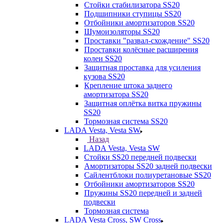
Стойки стабилизатора SS20
Подшипники ступицы SS20
Отбойники амортизаторов SS20
Шумоизоляторы SS20
Проставки "развал-схождение" SS20
Проставки колёсные расширения
колеи SS20
Защитная проставка для усиления
кузова SS20
Крепление штока заднего
амортизатора SS20
Защитная оплётка витка пружины
SS20
Тормозная система SS20
LADA Vesta, Vesta SW
Назад
LADA Vesta, Vesta SW
Стойки SS20 передней подвески
Амортизаторы SS20 задней подвески
Сайлентблоки полиуретановые SS20
Отбойники амортизаторов SS20
Пружины SS20 передней и задней
подвески
Тормозная система
LADA Vesta Cross, SW Cross