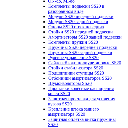
ON-do, MI-do
Комплекты подвески SS20 в
разобранном виде
Модули SS20 передней подвески
Модули SS20 задней подвески
Опоры SS20 стоек передних
Стойки SS20 передней подвески
Амортизаторы SS20 задней подвески
Комплекты пружин SS20
Пружины SS20 передней подвески
Пружины SS20 задней подвески
Рулевое управление SS20
Сайлентблоки полиуретановые SS20
Стойки стабилизатора SS20
Подшипники ступицы SS20
Отбойники амортизаторов SS20
Шумоизоляторы SS20
Проставки колёсные расширения
колеи SS20
Защитная проставка для усиления
кузова SS20
Крепление штока заднего
амортизатора SS20
Защитная оплётка витка пружины
SS20