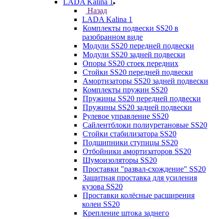
LADA Kalina 1
Назад
LADA Kalina 1
Комплекты подвески SS20 в
разобранном виде
Модули SS20 передней подвески
Модули SS20 задней подвески
Опоры SS20 стоек передних
Стойки SS20 передней подвески
Амортизаторы SS20 задней подвески
Комплекты пружин SS20
Пружины SS20 передней подвески
Пружины SS20 задней подвески
Рулевое управление SS20
Сайлентблоки полиуретановые SS20
Стойки стабилизатора SS20
Подшипники ступицы SS20
Отбойники амортизаторов SS20
Шумоизоляторы SS20
Проставки "развал-схождение" SS20
Защитная проставка для усиления
кузова SS20
Проставки колёсные расширения
колеи SS20
Крепление штока заднего