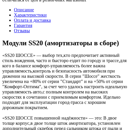
Описание
Характеристики
Оплата и доставка
Гарантия
Отзывы
Модули SS20 (амортизаторы в сборе)
«SS20 ШОССЕ» — выбор тех,кто предпочитает активный
стиль вождения, часто и бысторо ездит по городу и трассе,для
кого в балансе комфорт-управляемость более важна
управляемость,контроль и безопасность автомобиля при
дижении на высокой скорости. В серии "Шоссе" жесткость
увеличена на +80% от серии "Стандарт" и на +50% от серии
"Комфорт-Оптима", за счет чего удалось настроить идеальную
управляемость авто,с полным контролем на высоких
скоростях в сочетании с приемлимым комфортом. Идельно
подходят для эксплуатации город-трасса с хорошим
дорожным покрытием.
«SS20 ШОССЕ повышенной надёжности» — это: В двое
толще корпус,в двое толще шток амортизатора, установлен
дополнительный скребок перед сальником штока от пыли и