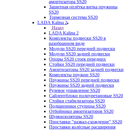
амортизатора SS20
Защитная оплётка витка пружины
SS20
Тормозная система SS20
LADA Kalina 2
Назад
LADA Kalina 2
Комплекты подвески SS20 в
разобранном виде
Модули SS20 передней подвески
Модули SS20 задней подвески
Опоры SS20 стоек передних
Стойки SS20 передней подвески
Амортизаторы SS20 задней подвески
Комплекты пружин SS20
Пружины SS20 передней подвески
Пружины SS20 задней подвески
Рулевое управление SS20
Сайлентблоки полиуретановые SS20
Стойки стабилизатора SS20
Подшипники ступицы SS20
Отбойники амортизаторов SS20
Шумоизоляторы SS20
Проставки "развал-схождение" SS20
Проставки колёсные расширения