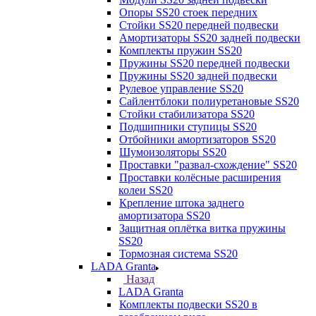
Опоры SS20 стоек передних
Стойки SS20 передней подвески
Амортизаторы SS20 задней подвески
Комплекты пружин SS20
Пружины SS20 передней подвески
Пружины SS20 задней подвески
Рулевое управление SS20
Сайлентблоки полиуретановые SS20
Стойки стабилизатора SS20
Подшипники ступицы SS20
Отбойники амортизаторов SS20
Шумоизоляторы SS20
Проставки "развал-схождение" SS20
Проставки колёсные расширения
колеи SS20
Крепление штока заднего
амортизатора SS20
Защитная оплётка витка пружины
SS20
Тормозная система SS20
LADA Granta
Назад
LADA Granta
Комплекты подвески SS20 в