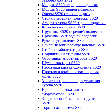
разобранном виде
Модули SS20 передней подвески
Модули SS20 задней подвески
Опоры SS20 стоек передних
Стойки передней подвески SS20
Амортизаторы SS20 задней подвески
Комплекты пружин SS20
Пружины SS20 передней подвески
Пружины SS20 задней подвески
Рулевое управление SS20
Сайлентблоки полиуретановые SS20
Стойки стабилизатора SS20
Подшипники ступицы SS20
Отбойники амортизаторов SS20
Шумоизоляторы SS20
Проставки развал-схождение SS20
Проставки колёсные расширения
колеи SS20
Защитная проставка для усиления
кузова SS20
Крепление штока заднего
амортизатора SS20
Защитная оплётка витка пружины
SS20
Тормозная система SS20