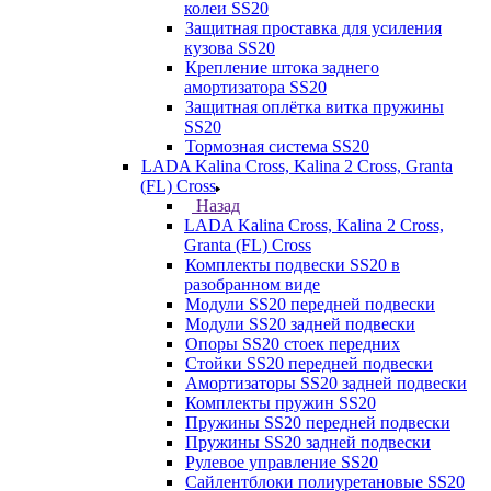
колеи SS20
Защитная проставка для усиления
кузова SS20
Крепление штока заднего
амортизатора SS20
Защитная оплётка витка пружины
SS20
Тормозная система SS20
LADA Kalina Cross, Kalina 2 Cross, Granta
(FL) Cross
Назад
LADA Kalina Cross, Kalina 2 Cross,
Granta (FL) Cross
Комплекты подвески SS20 в
разобранном виде
Модули SS20 передней подвески
Модули SS20 задней подвески
Опоры SS20 стоек передних
Стойки SS20 передней подвески
Амортизаторы SS20 задней подвески
Комплекты пружин SS20
Пружины SS20 передней подвески
Пружины SS20 задней подвески
Рулевое управление SS20
Сайлентблоки полиуретановые SS20