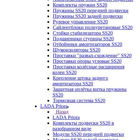
Комплекты пружин SS20
Пружины SS20 передней подвески
Пружины SS20 задней подвески
Рулевое управление SS20
Сайлентблоки полиуретановые SS20
Стойки стабилизатора SS20
Подшипники ступицы SS20
Отбойники амортизаторов SS20
Шумоизоляторы SS20
Проставки "развал-схождение" SS20
Проставки опоры угловые SS20
Проставки колёсные расширения
колеи SS20
Крепление штока заднего
амортизатора SS20
Защитная оплётка витка пружины
SS20
Тормозная система SS20
LADA Priora
Назад
LADA Priora
Комплекты подвески SS20 в
разобранном виде
Модули SS20 передней подвески
Модули SS20 задней подвески