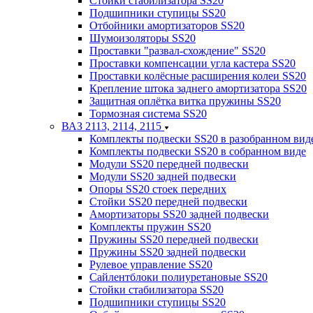
Стойки стабилизатора SS20
Подшипники ступицы SS20
Отбойники амортизаторов SS20
Шумоизоляторы SS20
Проставки "развал-схождение" SS20
Проставки компенсации угла кастера SS20
Проставки колёсные расширения колеи SS20
Крепление штока заднего амортизатора SS20
Защитная оплётка витка пружины SS20
Тормозная система SS20
ВАЗ 2113, 2114, 2115
Комплекты подвески SS20 в разобранном вид
Комплекты подвески SS20 в собранном виде
Модули SS20 передней подвески
Модули SS20 задней подвески
Опоры SS20 стоек передних
Стойки SS20 передней подвески
Амортизаторы SS20 задней подвески
Комплекты пружин SS20
Пружины SS20 передней подвески
Пружины SS20 задней подвески
Рулевое управление SS20
Сайлентблоки полиуретановые SS20
Стойки стабилизатора SS20
Подшипники ступицы SS20