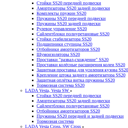
Стойки SS20 передней подвески
Амортизаторы SS20 задней подвески
Комплекты пружин SS20
Пружины SS20 передней подвески
Пружины SS20 задней подвески
Рулевое управление SS20
Сайлентблоки полиуретановые SS20
Стойки стабилизатора SS20
Подшипники ступицы SS20
Отбойники амортизаторов SS20
Шумоизоляторы SS20
Проставки "развал-схождение" SS20
Проставки колёсные расширения колеи SS20
Защитная проставка для усиления кузова SS2
Крепление штока заднего амортизатора SS20
Защитная оплётка витка пружины SS20
Тормозная система SS20
LADA Vesta, Vesta SW
Стойки SS20 передней подвески
Амортизаторы SS20 задней подвески
Сайлентблоки полиуретановые SS20
Отбойники амортизаторов SS20
Пружины SS20 передней и задней подвески
Тормозная система
LADA Vesta Cross, SW Cross