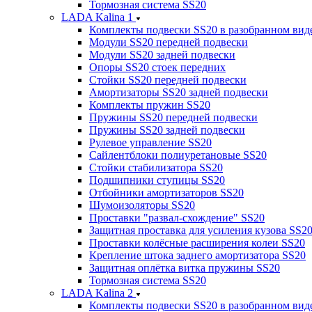
Тормозная система SS20
LADA Kalina 1
Комплекты подвески SS20 в разобранном вид
Модули SS20 передней подвески
Модули SS20 задней подвески
Опоры SS20 стоек передних
Стойки SS20 передней подвески
Амортизаторы SS20 задней подвески
Комплекты пружин SS20
Пружины SS20 передней подвески
Пружины SS20 задней подвески
Рулевое управление SS20
Сайлентблоки полиуретановые SS20
Стойки стабилизатора SS20
Подшипники ступицы SS20
Отбойники амортизаторов SS20
Шумоизоляторы SS20
Проставки "развал-схождение" SS20
Защитная проставка для усиления кузова SS2
Проставки колёсные расширения колеи SS20
Крепление штока заднего амортизатора SS20
Защитная оплётка витка пружины SS20
Тормозная система SS20
LADA Kalina 2
Комплекты подвески SS20 в разобранном вид