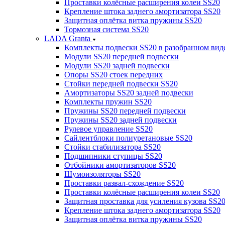
Проставки колёсные расширения колеи SS20
Крепление штока заднего амортизатора SS20
Защитная оплётка витка пружины SS20
Тормозная система SS20
LADA Granta
Комплекты подвески SS20 в разобранном вид
Модули SS20 передней подвески
Модули SS20 задней подвески
Опоры SS20 стоек передних
Стойки передней подвески SS20
Амортизаторы SS20 задней подвески
Комплекты пружин SS20
Пружины SS20 передней подвески
Пружины SS20 задней подвески
Рулевое управление SS20
Сайлентблоки полиуретановые SS20
Стойки стабилизатора SS20
Подшипники ступицы SS20
Отбойники амортизаторов SS20
Шумоизоляторы SS20
Проставки развал-схождение SS20
Проставки колёсные расширения колеи SS20
Защитная проставка для усиления кузова SS2
Крепление штока заднего амортизатора SS20
Защитная оплётка витка пружины SS20