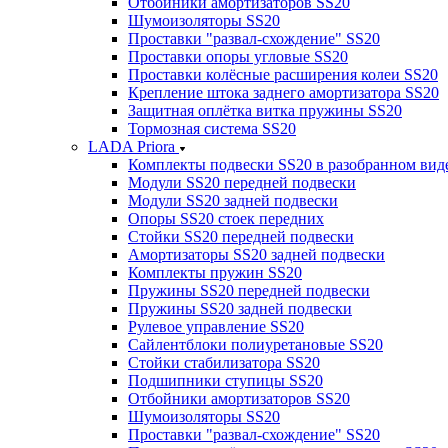
Отбойники амортизаторов SS20
Шумоизоляторы SS20
Проставки "развал-схождение" SS20
Проставки опоры угловые SS20
Проставки колёсные расширения колеи SS20
Крепление штока заднего амортизатора SS20
Защитная оплётка витка пружины SS20
Тормозная система SS20
LADA Priora
Комплекты подвески SS20 в разобранном вид
Модули SS20 передней подвески
Модули SS20 задней подвески
Опоры SS20 стоек передних
Стойки SS20 передней подвески
Амортизаторы SS20 задней подвески
Комплекты пружин SS20
Пружины SS20 передней подвески
Пружины SS20 задней подвески
Рулевое управление SS20
Сайлентблоки полиуретановые SS20
Стойки стабилизатора SS20
Подшипники ступицы SS20
Отбойники амортизаторов SS20
Шумоизоляторы SS20
Проставки "развал-схождение" SS20