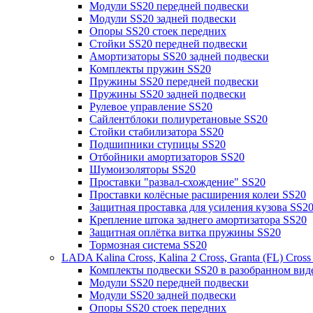
Модули SS20 передней подвески
Модули SS20 задней подвески
Опоры SS20 стоек передних
Стойки SS20 передней подвески
Амортизаторы SS20 задней подвески
Комплекты пружин SS20
Пружины SS20 передней подвески
Пружины SS20 задней подвески
Рулевое управление SS20
Сайлентблоки полиуретановые SS20
Стойки стабилизатора SS20
Подшипники ступицы SS20
Отбойники амортизаторов SS20
Шумоизоляторы SS20
Проставки "развал-схождение" SS20
Проставки колёсные расширения колеи SS20
Защитная проставка для усиления кузова SS2
Крепление штока заднего амортизатора SS20
Защитная оплётка витка пружины SS20
Тормозная система SS20
LADA Kalina Cross, Kalina 2 Cross, Granta (FL) Cros
Комплекты подвески SS20 в разобранном вид
Модули SS20 передней подвески
Модули SS20 задней подвески
Опоры SS20 стоек передних