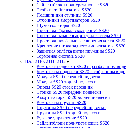
Сайлентблоки полиуретановые SS20
Стойки стабилизатора SS20
Подшипники ступицы SS20
Отбойники амортизаторов SS20
Шумоизоляторы SS20
Проставки "развал-схождение" SS20
Проставки компенсации угла кастера SS20
Проставки колёсные расширения колеи SS20
Крепление штока заднего амортизатора SS20
Защитная оплётка витка пружины SS20
Тормозная система SS20
ВАЗ 2110, 2111, 2112
Комплект подвески SS20 в разобранном виде
Комплекты подвески SS20 в собранном виде
Модули SS20 передней подвески
Модули SS20 задней подвески
Опоры SS20 стоек передних
Стойки SS20 передней подвески
Амортизаторы SS20 задней подвески
Комплекты пружин SS20
Пружины SS20 передней подвески
Пружины SS20 задней подвески
Рулевое управление SS20
Сайлентблоки полиуретановые SS20